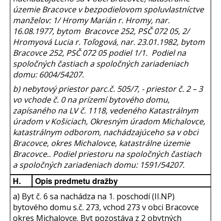
územie Bracovce v bezpodielovom spoluvlastníctve
manželov: 1/ Hromy Marián r. Hromy, nar.
16.08.1977, bytom Bracovce 252, PSČ 072 05, 2/
Hromyová Lucia r. Toľogová, nar. 23.01.1982, bytom
Bracovce 252, PSČ 072 05 podiel 1/1. Podiel na
spoločných častiach a spoločných zariadeniach
domu: 6004/54207.
b) nebytový priestor parc.č.
505/7, - priestor č. 2 – 3
vo vchode č. 0 na prízemí bytového domu,
zapísaného na LV č. 1118, vedeného Katastrálnym
úradom v Košiciach, Okresným úradom Michalovce,
katastrálnym odborom, nachádzajúceho sa v obci
Bracovce, okres Michalovce, katastrálne územie
Bracovce.. Podiel priestoru na spoločných častiach
a spoločných zariadeniach domu: 1591/54207.
H.
Opis predmetu dražby
a) Byt č. 6 sa nachádza na 1. poschodí (II.NP)
bytového domu s.č. 273, vchod 273 v obci Bracovce
okres Michalovce. Byt pozostáva z 2 obytných