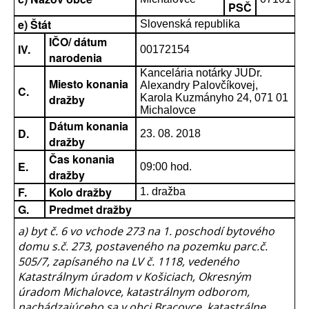
PSČ
e) Štát
Slovenská republika
IČO/ dátum
IV.
00172154
narodenia
Kancelária notárky JUDr.
Miesto konania
Alexandry Palovčíkovej,
C.
dražby
Karola Kuzmányho 24, 071 01
Michalovce
Dátum konania
D.
23. 08. 2018
dražby
Čas konania
E.
09:00 hod.
dražby
F.
Kolo dražby
1. dražba
G.
Predmet dražby
a) byt č. 6 vo vchode 273 na 1. poschodí bytového
domu s.č. 273, postaveného na pozemku parc.č.
505/7, zapísaného na LV č. 1118, vedeného
Katastrálnym úradom v Košiciach, Okresným
úradom Michalovce, katastrálnym odborom,
nachádzajúceho sa v obci Bracovce, katastrálne