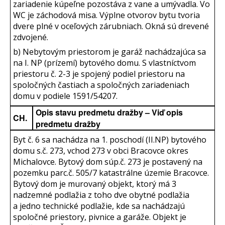
zariadenie kúpeľne pozostáva z vane a umývadla. Vo
WC je záchodová misa. Výplne otvorov bytu tvoria
dvere plné v oceľových zárubniach. Okná sú drevené
zdvojené.
b) Nebytovým priestorom je garáž nachádzajúca sa
na I. NP (prízemí) bytového domu. S vlastníctvom
priestoru č. 2-3 je spojený podiel priestoru na
spoločných častiach a spoločných zariadeniach
domu v podiele 1591/54207.
Opis stavu predmetu dražby – Viď opis
CH.
predmetu dražby
Byt č. 6 sa nachádza na 1. poschodí (II.NP) bytového
domu s.č. 273, vchod 273 v obci Bracovce okres
Michalovce. Bytový dom súp.č. 273 je postavený na
pozemku parc.č. 505/7 katastrálne územie Bracovce.
Bytový dom je murovaný objekt, ktorý má 3
nadzemné podlažia z toho dve obytné podlažia
a jedno technické podlažie, kde sa nachádzajú
spoločné priestory, pivnice a garáže. Objekt je