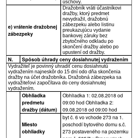
úschovy.
Dražobník vráti účastníkovi
dražby, ktorý predmet
nevydražil, dražobnú
zábezpeku alebo listinu
e) vrátenie dražobnej
preukazujúcu vydanie
zábezpeky
bankovej záruky bez
zbytočného odkladu po
skončení dražby alebo po
upustení od dražby.
N.
Spôsob úhrady ceny dosiahnutej vydražením
Vydražiteľ je povinný uhradiť cenu dosiahnutú
vydražením najneskôr do 15 dní odo dňa skončenia
dražby na účet dražobníka. Dražobná zábezpeka sa
vydražiteľovi započítava do ceny dosiahnutej
vydražením.
Obhliadka
Obhliadka 1: 02.08.2018 od
predmetu
09:00 hod Obhliadka 2:
dražby (dátum)
09.08.2018 od 09:00 hod
byt č. 6 vo vchode 273 na 1.
Miesto
poschodí bytového domu s.č.
obhliadky
273 postaveného na pozemku