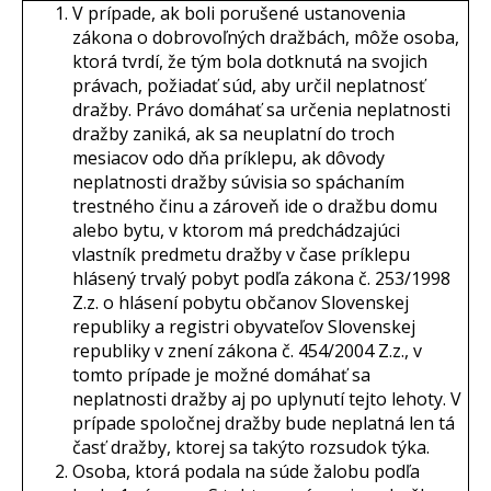
V prípade, ak boli porušené ustanovenia
zákona o dobrovoľných dražbách, môže osoba,
ktorá tvrdí, že tým bola dotknutá na svojich
právach, požiadať súd, aby určil neplatnosť
dražby. Právo domáhať sa určenia neplatnosti
dražby zaniká, ak sa neuplatní do troch
mesiacov odo dňa príklepu, ak dôvody
neplatnosti dražby súvisia so spáchaním
trestného činu a zároveň ide o dražbu domu
alebo bytu, v ktorom má predchádzajúci
vlastník predmetu dražby v čase príklepu
hlásený trvalý pobyt podľa zákona č. 253/1998
Z.z. o hlásení pobytu občanov Slovenskej
republiky a registri obyvateľov Slovenskej
republiky v znení zákona č. 454/2004 Z.z., v
tomto prípade je možné domáhať sa
neplatnosti dražby aj po uplynutí tejto lehoty. V
prípade spoločnej dražby bude neplatná len tá
časť dražby, ktorej sa takýto rozsudok týka.
Osoba, ktorá podala na súde žalobu podľa