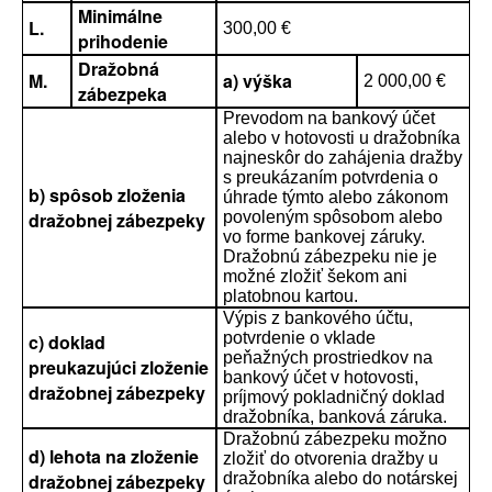
Minimálne
L.
300,00 €
prihodenie
Dražobná
M.
a) výška
2 000,00 €
zábezpeka
Prevodom na bankový účet
alebo v hotovosti u dražobníka
najneskôr do zahájenia dražby
s preukázaním potvrdenia o
b) spôsob zloženia
úhrade týmto alebo zákonom
dražobnej zábezpeky
povoleným spôsobom alebo
vo forme bankovej záruky.
Dražobnú zábezpeku nie je
možné zložiť šekom ani
platobnou kartou.
Výpis z bankového účtu,
potvrdenie o vklade
c) doklad
peňažných prostriedkov na
preukazujúci zloženie
bankový účet v hotovosti,
dražobnej zábezpeky
príjmový pokladničný doklad
dražobníka, banková záruka.
Dražobnú zábezpeku možno
d) lehota na zloženie
zložiť do otvorenia dražby u
dražobnej zábezpeky
dražobníka alebo do notárskej