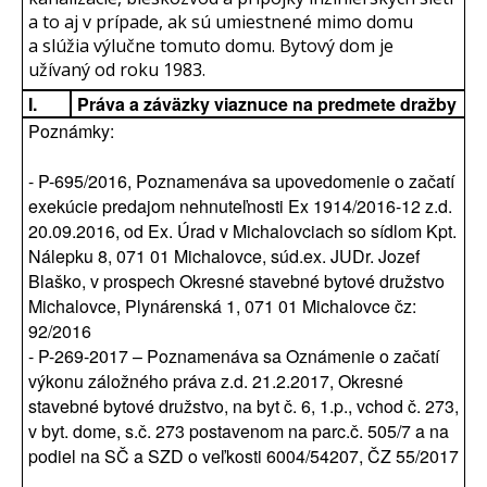
a to aj v prípade, ak sú umiestnené mimo domu
a slúžia výlučne tomuto domu. Bytový dom je
užívaný od roku 1983.
I.
Práva a záväzky viaznuce na predmete dražby
Poznámky:
- P-695/2016, Poznamenáva sa upovedomenie o začatí
exekúcie predajom nehnuteľnosti Ex 1914/2016-12 z.d.
20.09.2016, od Ex. Úrad v Michalovciach so sídlom Kpt.
Nálepku 8, 071 01 Michalovce, súd.ex. JUDr. Jozef
Blaško, v prospech Okresné stavebné bytové družstvo
Michalovce, Plynárenská 1, 071 01 Michalovce čz:
92/2016
- P-269-2017 – Poznamenáva sa Oznámenie o začatí
výkonu záložného práva z.d. 21.2.2017, Okresné
stavebné bytové družstvo, na byt č. 6, 1.p., vchod č. 273,
v byt. dome, s.č. 273 postavenom na parc.č. 505/7 a na
podiel na SČ a SZD o veľkosti 6004/54207, ČZ 55/2017