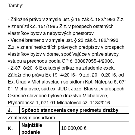
Ťarchy:
- Záložné právo v zmysle ust. § 15 zák.č. 182/1993 Z.z.
v znení zák.č. 151/1995 Z.z. v prospech ostatných
vlastníkov bytov a nebytových priestorov.
- Vecné bremeno v zmysle ust. § 23 zák.č. 182/1993
Z.z. v znení neskorších právnych predpisov v prospech
vlastníkov bytov v dome, spočívajúce v práve stavby,
vstupu a prechodu podľa GP č. 33887055-4/2003.
- Z-3718/2016 Exekučný príkaz na zriadenie exek.
Záložného práva Ex 1914/2016-19 z.d. 20.10.2016, od
Ex. Úrad v Michalovciach so sídlom Kpt. Nálepku 8, 071
01 Michalovce, súd.ex. JUDr. Jozef Blaško, v prospech
Okresné stavebné bytové družstvo Michalovce,
Plynárenská 1, 071 01 Michalovce čz: 113/2016
J.
Spôsob stanovenia ceny predmetu dražby
Znaleckým posudkom
Najnižšie
K.
10 000,00 €
podanie