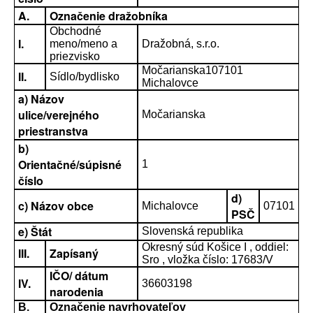
A.
Označenie dražobníka
Obchodné
I.
meno/meno a
Dražobná, s.r.o.
priezvisko
Močarianska107101
II.
Sídlo/bydlisko
Michalovce
a) Názov
ulice/verejného
Močarianska
priestranstva
b)
Orientačné/súpisné
1
číslo
d)
c) Názov obce
Michalovce
07101
PSČ
e) Štát
Slovenská republika
Okresný súd Košice I , oddiel:
III.
Zapísaný
Sro , vložka číslo: 17683/V
IČO/ dátum
IV.
36603198
narodenia
B.
Označenie navrhovateľov