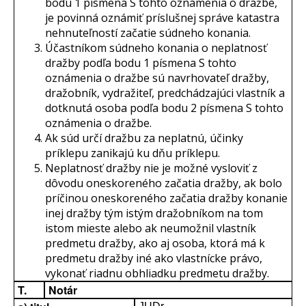
bodu 1 písmena S tohto oznámenia o dražbe,
je povinná oznámiť príslušnej správe katastra
nehnuteľností začatie súdneho konania.
Účastníkom súdneho konania o neplatnosť
dražby podľa bodu 1 písmena S tohto
oznámenia o dražbe sú navrhovateľ dražby,
dražobník, vydražiteľ, predchádzajúci vlastník a
dotknutá osoba podľa bodu 2 písmena S tohto
oznámenia o dražbe.
Ak súd určí dražbu za neplatnú, účinky
príklepu zanikajú ku dňu príklepu.
Neplatnosť dražby nie je možné vysloviť z
dôvodu oneskoreného začatia dražby, ak bolo
príčinou oneskoreného začatia dražby konanie
inej dražby tým istým dražobníkom na tom
istom mieste alebo ak neumožnil vlastník
predmetu dražby, ako aj osoba, ktorá má k
predmetu dražby iné ako vlastnícke právo,
vykonať riadnu obhliadku predmetu dražby.
T.
Notár