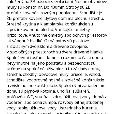
založený na ŽB pásoch s izoláciami. Nosné obvodové
múry sú konštr. hr. Do 400mm. Stropy sú ŽB
prefabrikované s rovným podhľadom. Schodište je
ŽB prefabrikované. Bytový dom má plochu strechu.
Strešná krytina a klampiarske konštrukcie sú
z pozinkovaného plechu. Vonkajšie omietky
brizolitové. Vnútorné omietky spoločných priestorov
sú vápenné hladké. Okná bytov sú plastové
s izolačným dvojsklom a drevené zdvojené.
V spoločných priestoroch sú dvere drevené hladké.
Spoločnými časťami domu sa rozumejú časti domu
nevyhnutné na jeho podstatu a bezpečnosť sú
určené na spoločné užívanie sú to základy domu,
strecha, chodby, obvodové múry, priečelie, vchod,
schodište, vodorovné nosné a izolačné konštrukcie
a zvislé nosné konštrukcie. Spoločnými zariadeniami
domu sú plynová kotolňa, uhoľňa, sušiareň,
práčovňa, WC, studňa – zdroj úžitkovej vody, domáca
vodáreň, spoločná žumpa, rozvody pitnej studenej
vody, teplej úžitkovej vody, ústredného kúrenia,
kanalizácie, bleskozvod a prípojky inžinierskych sietí