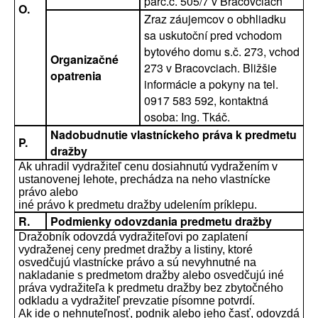
parc.č. 505/7 v Bracovciach
O.
Zraz záujemcov o obhliadku
sa uskutoční pred vchodom
bytového domu s.č. 273, vchod
Organizačné
273 v Bracovciach. Bližšie
opatrenia
informácie a pokyny na tel.
0917 583 592, kontaktná
osoba: Ing. Tkáč.
Nadobudnutie vlastníckeho práva k predmetu
P.
dražby
Ak uhradil vydražiteľ cenu dosiahnutú vydražením v
ustanovenej lehote, prechádza na neho vlastnícke
právo alebo
iné právo k predmetu dražby udelením príklepu.
R.
Podmienky odovzdania predmetu dražby
Dražobník odovzdá vydražiteľovi po zaplatení
vydraženej ceny predmet dražby a listiny, ktoré
osvedčujú vlastnícke právo a sú nevyhnutné na
nakladanie s predmetom dražby alebo osvedčujú iné
práva vydražiteľa k predmetu dražby bez zbytočného
odkladu a vydražiteľ prevzatie písomne potvrdí.
Ak ide o nehnuteľnosť, podnik alebo jeho časť, odovzdá