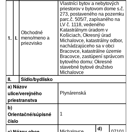
Vlastníci bytov a nebytových
priestorov v bytovom dome s.č.
273, postaveného na pozemku
parc.č. 505/7, zapísaného na
LV č. 1118, vedeného
Katastrálnym úradom v
Obchodné
Košiciach, Okresný úrad
1.
I.
meno/meno a
Michalovce, katastrálny odbor,
priezvisko
nachádzajúceho sa v obci
Bracovce, katastrálne územie
Bracovce, zastúpení správcom
bytového domu: Okresné
stavebné bytové družstvo
Michalovce
II.
Sídlo/bydlisko
a) Názov
ulice/verejného
Plynárenská
priestranstva
b)
Orientačné/súpisné
1
číslo
d)
c) Názov obce
Michalovce
07101