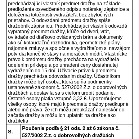
predchádzajúci vlastník predmet dražby na základe
predloženia osvedčeného odpisu notárskej zápisnice a
doloženia totožnosti vydražiteľa bez zbytočných
prieťahov. O odovzdaní predmetu dražby spíše
dražobník zápisnicu. Predchádzajúci vlastník odovzdá
vyprataný predmet dražby, kľúče od dverí, vrát,
ovládače od diaľkovo ovládaných brán a dokumenty
ako sú kolaudačné rozhodnutia, geometrické plány,
nájomné zmluvy a spoločne s vydražiteľom si navzájom
potvrdia konečné stavy na meračoch médií. Vlastnícke
právo k predmetu dražby prechádza na vydražiteľa
udelením príklepu a po uhradení ceny dosiahnutej
vydražením do 15 dní. Užívacie právo k predmetu
dražby prechádza odovzdaním dražby. Účastníkom
dražby môže byť osoba, ktorá spĺňa podmienky
ustanovené zákonom č. 527/2002 Z.z. o dobrovoľných
dražbách a dostavila sa s cieľom urobiť podanie.
Ostatné osoby platia vstupné 3,32 €. Upozorňujeme
všetky osoby, ktoré majú k predmetu dražby predkupné
alebo iné práva, že ich môžu preukázať najneskôr do
začatia dražby a môžu ich uplatniť na dražbe ako
dražitelia
Poučenie podľa § 21 ods. 2 až 6 zákona č.
S.
527/2002 Z.z. o dobrovoľných dražbách