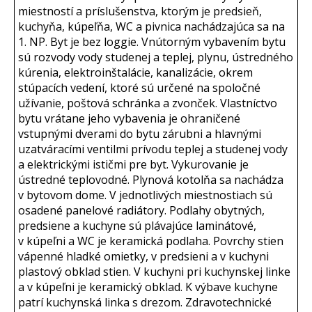
miestností a príslušenstva, ktorým je predsieň,
kuchyňa, kúpeľňa, WC a pivnica nachádzajúca sa na
1. NP. Byt je bez loggie. Vnútorným vybavením bytu
sú rozvody vody studenej a teplej, plynu, ústredného
kúrenia, elektroinštalácie, kanalizácie, okrem
stúpacích vedení, ktoré sú určené na spoločné
užívanie, poštová schránka a zvonček. Vlastníctvo
bytu vrátane jeho vybavenia je ohraničené
vstupnými dverami do bytu zárubni a hlavnými
uzatváracími ventilmi prívodu teplej a studenej vody
a elektrickými ističmi pre byt. Vykurovanie je
ústredné teplovodné. Plynová kotolňa sa nachádza
v bytovom dome. V jednotlivých miestnostiach sú
osadené panelové radiátory. Podlahy obytných,
predsiene a kuchyne sú plávajúce laminátové,
v kúpeľni a WC je keramická podlaha. Povrchy stien
vápenné hladké omietky, v predsieni a v kuchyni
plastový obklad stien. V kuchyni pri kuchynskej linke
a v kúpeľni je keramický obklad. K výbave kuchyne
patrí kuchynská linka s drezom. Zdravotechnické