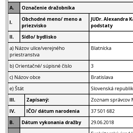
A.
Označenie dražobníka
Obchodné meno/ meno a
JUDr. Alexandra K
I.
priezvisko
podstaty
II.
Sídlo/ bydlisko
a) Názov ulice/verejného
Blatnícka
priestranstva
b) Orientačné/ súpisné číslo
3
c) Názov obce
Bratislava
e) Štát
Slovenská republi
III.
Zapísaný:
Zoznam správcov M
IV.
IČO/ dátum narodenia
37 501 682
B.
Dátum vykonania dražby
29.06.2018