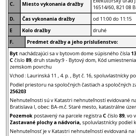
Exekútorský úrad J
C.
Miesto vykonania dražby
16514/60, 821 08 B
D.
Čas vykonania dražby
od 11:00 do 11:15
E
Kolo dražby
druhé
F.
Predmet dražby a jeho príslušenstvo:
Byt
nachádzajúci sa v bytovom dome súpisného čísla
1
C
číslo
89
, druh stavby:
9 - Bytový dom, Kód umiestnenia
zemskom povrchu
Vchod : Laurinská 11 , 4. p. , Byt č. 16, spoluvlastnícky po
Podiel priestoru na spoločných častiach a spoločných 
256203
Nehnuteľnosti sú v Katastri nehnuteľností evidované na l
Bratislava I, obec: BA-m.č. Staré mesto, katastrálne úz
Pozemok
postavený na parcele registra
C
číslo
89
, vo
Zastavané plochy a nádvoria,
spoluvlastnícky podiel
Nehnuteľnosť je v Katastri nehnuteľností evidovaná na li