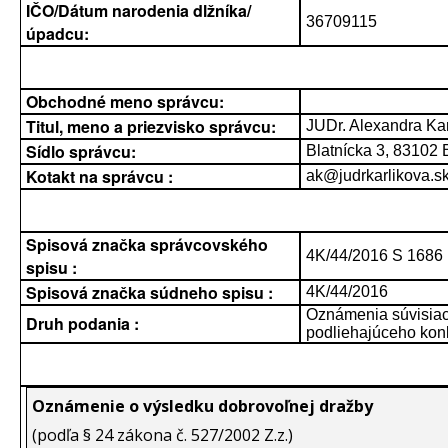
IČO/Dátum narodenia dlžníka/
36709115
úpadcu:
Obchodné meno správcu:
Titul, meno a priezvisko správcu:
JUDr. Alexandra Ka
Sídlo správcu:
Blatnícka 3, 83102 
Kotakt na správcu :
ak@judrkarlikova.s
Spisová značka správcovského
4K/44/2016 S 1686
spisu :
Spisová značka súdneho spisu :
4K/44/2016
Oznámenia súvisiac
Druh podania :
podliehajúceho kon
Oznámenie o výsledku dobrovoľnej dražby
(podľa § 24 zákona č. 527/2002 Z.z.)