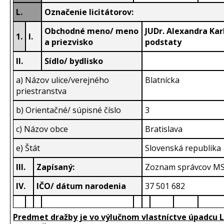
L.
Označenie licitátorov:
Obchodné meno/ meno
JUDr. Alexandra Kar
1.
I.
a priezvisko
podstaty
II.
Sídlo/ bydlisko
a) Názov ulice/verejného
Blatnícka
priestranstva
b) Orientačné/ súpisné číslo
3
c) Názov obce
Bratislava
e) Štát
Slovenská republika
III.
Zapísaný:
Zoznam správcov MSS
IV.
IČO/ dátum narodenia
37 501 682
Predmet dražby je vo výlučnom vlastníctve úpadcu Lad