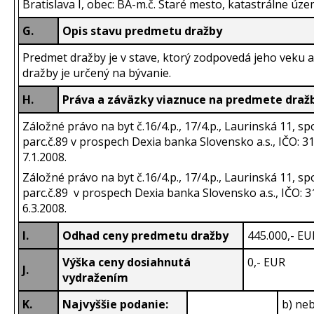
Bratislava I, obec: BA-m.č. Staré mesto, katastrálne úz
G.
Opis stavu predmetu dražby
Predmet dražby je v stave, ktorý zodpovedá jeho veku 
dražby je určený na bývanie.
H.
Práva a záväzky viaznuce na predmete dražb
Záložné právo na byt č.16/4.p., 17/4.p., Laurinská 11, s
parc.č.89 v prospech Dexia banka Slovensko a.s., IČO: 
7.1.2008.
Záložné právo na byt č.16/4.p., 17/4.p., Laurinská 11, s
parc.č.89 v prospech Dexia banka Slovensko a.s., IČO: 
6.3.2008.
I.
Odhad ceny predmetu dražby
445.000,- EU
Výška ceny dosiahnutá
0,- EUR
J.
vydražením
K.
Najvyššie podanie:
b) ne