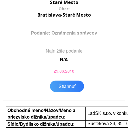
Staré Mesto
Obec:
Bratislava-Staré Mesto
Podanie: Oznámenia správcov
Najnižšie podanie
N/A
29.06.2018
Stiahnuť
Obchodné meno/Názov/Meno a
LadSK s.r.o. v konk
priezvisko dlžníka/úpadcu:
Sídlo/Bydlisko dlžníka/úpadcu:
Šustekova 23, 851 0