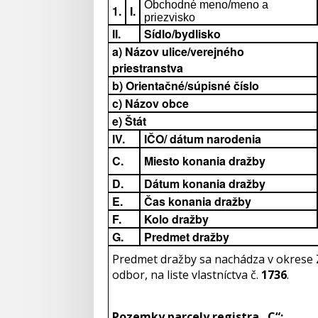
Obchodné meno/meno a
1.
I.
priezvisko
II.
Sídlo/bydlisko
a) Názov ulice/verejného
priestranstva
b) Orientačné/súpisné číslo
c) Názov obce
e) Štát
IV.
IČO/ dátum narodenia
C.
Miesto konania dražby
D.
Dátum konania dražby
E.
Čas konania dražby
F.
Kolo dražby
G.
Predmet dražby
Predmet dražby sa nachádza v okrese 
odbor, na liste vlastníctva č.
1736
.
Pozemky parcely registra „C“: