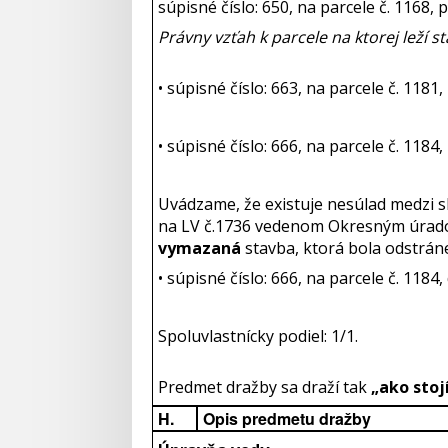
súpisné číslo: 650, na parcele č. 1168, 
Právny vzťah k parcele na ktorej leží st
• súpisné číslo: 663, na parcele č. 118
• súpisné číslo: 666, na parcele č. 1184
Uvádzame, že existuje nesúlad medzi s
na LV č.1736 vedenom Okresným úradom
vymazaná
stavba, ktorá bola odstráne
• súpisné číslo: 666, na parcele č. 1184
Spoluvlastnícky podiel: 1/1.
Predmet dražby sa draží tak
„ako stojí
H.
Opis predmetu dražby