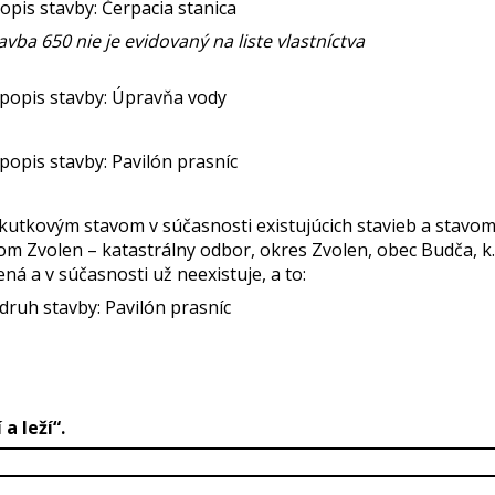
popis stavby: Čerpacia stanica
avba 650 nie je evidovaný na liste vlastníctva
1, popis stavby: Úpravňa vody
, popis stavby: Pavilón prasníc
kutkovým stavom v súčasnosti existujúcich stavieb a stavom
 Zvolen – katastrálny odbor, okres Zvolen, obec Budča, k.
ná a v súčasnosti už neexistuje, a to:
, druh stavby: Pavilón prasníc
 a leží“.