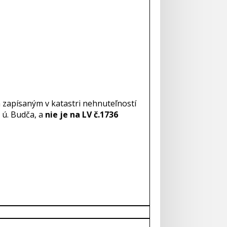
 zapísaným v katastri nehnuteľností
 ú. Budča, a
nie je na LV č.1736