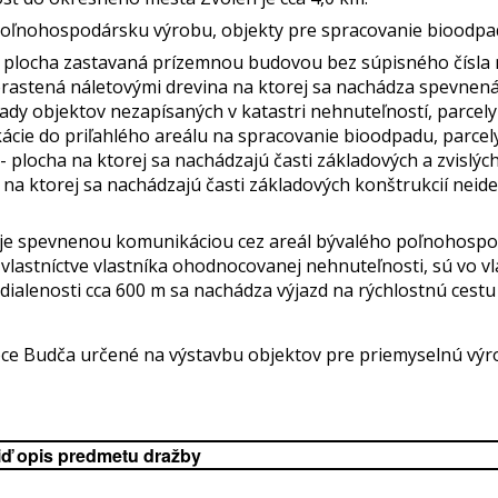
poľnohospodársku výrobu, objekty pre spracovanie bioodpad
- plocha zastavaná prízemnou budovou bez súpisného čísla 
porastená náletovými drevina na ktorej sa nachádza spevne
lady objektov nezapísaných v katastri nehnuteľností, parcely
cie do priľahlého areálu na spracovanie bioodpadu, parcel
4 - plocha na ktorej sa nachádzajú časti základových a zvislýc
ha na ktorej sa nachádzajú časti základových konštrukcií neid
e spevnenou komunikáciou cez areál bývalého poľnohospo
lastníctve vlastníka ohodnocovanej nehnuteľnosti, sú vo vla
vzdialenosti cca 600 m sa nachádza výjazd na rýchlostnú cestu
e Budča určené na výstavbu objektov pre priemyselnú výr
iď opis predmetu dražby