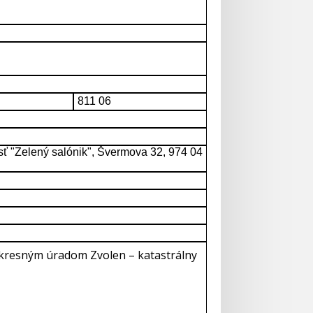
811 06
"Zelený salónik", Švermova 32, 974 04
Okresným úradom Zvolen – katastrálny