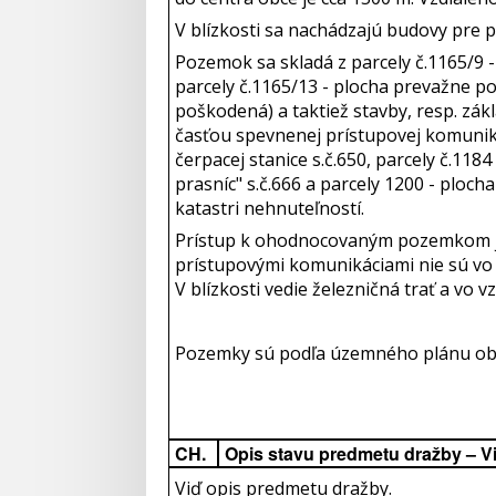
V blízkosti sa nachádzajú budovy pre 
Pozemok sa skladá z parcely č.1165/9 
parcely č.1165/13 - plocha prevažne 
poškodená) a taktiež stavby, resp. zák
časťou spevnenej prístupovej komuniká
čerpacej stanice s.č.650, parcely č.118
prasníc" s.č.666 a parcely 1200 - ploc
katastri nehnuteľností.
Prístup k ohodnocovaným pozemkom j
prístupovými komunikáciami nie sú vo v
V blízkosti vedie železničná trať a vo 
Pozemky sú podľa územného plánu obc
CH.
Opis stavu predmetu dražby – V
Viď opis predmetu dražby.