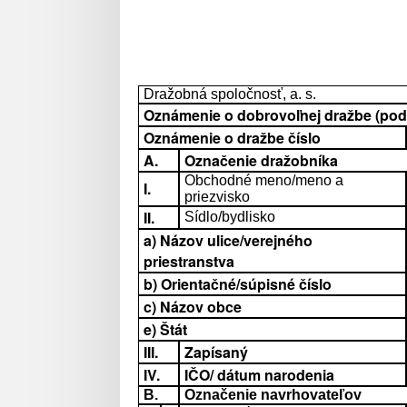
Dražobná spoločnosť, a. s.
Oznámenie o dobrovoľnej dražbe (podľa
Oznámenie o dražbe číslo
A.
Označenie dražobníka
Obchodné meno/meno a
I.
priezvisko
II.
Sídlo/bydlisko
a) Názov ulice/verejného
priestranstva
b) Orientačné/súpisné číslo
c) Názov obce
e) Štát
III.
Zapísaný
IV.
IČO/ dátum narodenia
B.
Označenie navrhovateľov