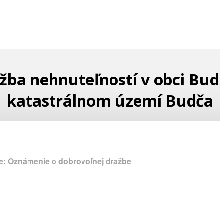
žba nehnuteľností v obci Bud
katastrálnom území Budča
e: Oznámenie o dobrovoľnej dražbe