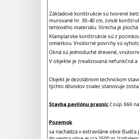
Základové konštrukcie sú tvorené betó
murované hr. 30-40 cm, zvislé konštru
tehlového materiálu. Strecha je ploch
Klampiarske konštrukcie sú z pozinko
omietkou. Vnútorné povrchy sú vyhoto
Okná sú jednoduché drevené, vnútorné 
V objekte je zrealizovaná nefunkčná a
Objekt je dezolátnom technickom stav
týchto dôvodov znalec stanovuje zosta
Stavba pavilónu prasníc
č.súp. 666 n
Pozemok
sa nachádza v extraviláne obce Budča
do centra obce je cca 1500 m. Vzdialen