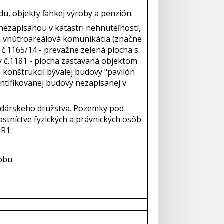
u, objekty ľahkej výroby a penzión.
nezapísanou v katastri nehnuteľností,
ná vnútroareálová komunikácia (značne
 č.1165/14 - prevažne zelená plocha s
y č.1181 - plocha zastavaná objektom
h konštrukcií bývalej budovy "pavilón
entifikovanej budovy nezapísanej v
dárskeho družstva. Pozemky pod
stníctve fyzických a právnických osôb.
 R1.
obu.