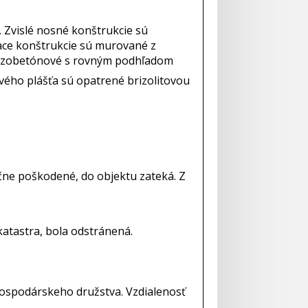
 Zvislé nosné konštrukcie sú
iace konštrukcie sú murované z
železobetónové s rovným podhľadom
ého plášťa sú opatrené brizolitovou
čne poškodené, do objektu zateká. Z
katastra, bola odstránená.
hospodárskeho družstva. Vzdialenosť