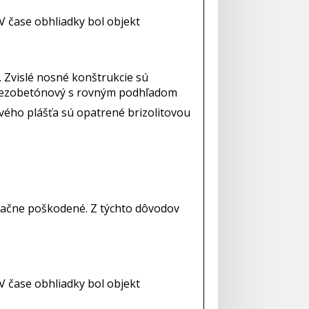
V čase obhliadky bol objekt
 Zvislé nosné konštrukcie sú
 železobetónový s rovným podhľadom
ého plášťa sú opatrené brizolitovou
načne poškodené. Z týchto dôvodov
V čase obhliadky bol objekt