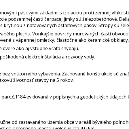
novými pásovými základmi s izoláciou proti zemnej vlhkosti.
kcie podzemnej časti čerpacej jímky sú železobetónové. Del
á s krytinou z natavovaných asfaltových pásov. Stropy sú 
vaného plechu. Vonkajšie povrchy murovaných častí obvodov
vené z vápennej omietky, čiastočne ako keramické obklady.
dvere ako aj vstupné vráta chýbajú.
 poškodená elektroinštalácia a rozvody vody.
e bez vnútorného vybavenia. Zachované konštrukcie sú zna
tkovú životnosť stavby na 5 rokov.
a parc.č.1184 evidovaná v popisných a geodetických údajoch 
 južne od zastavaného územia obce v areáli bývalého poľno
osť do okresného mesta Zvolen je cca 4,0 km.