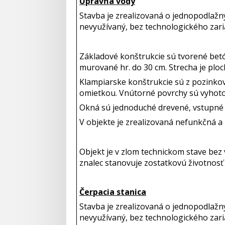
Úpravňa vody
Stavba je zrealizovaná o jednopodlažn
nevyužívaný, bez technologického zar
Základové konštrukcie sú tvorené betó
murované hr. do 30 cm. Strecha je plo
Klampiarske konštrukcie sú z pozinko
omietkou. Vnútorné povrchy sú vyhot
Okná sú jednoduché drevené, vstupné 
V objekte je zrealizovaná nefunkčná a
Objekt je v zlom technickom stave be
znalec stanovuje zostatkovú životnosť
Čerpacia stanica
Stavba je zrealizovaná o jednopodlažn
nevyužívaný, bez technologického zari