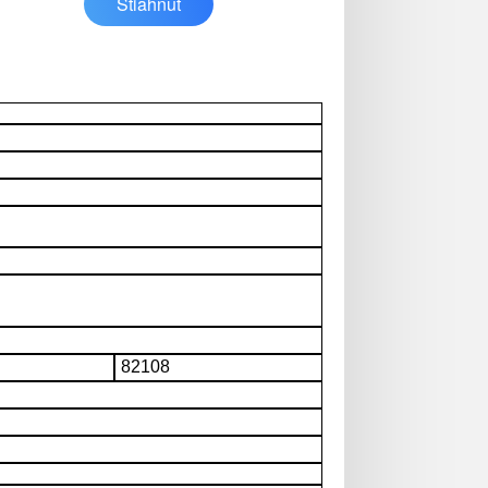
Stiahnuť
82108