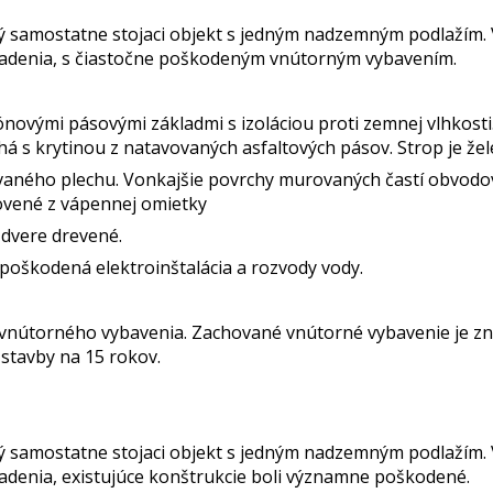
ý samostatne stojaci objekt s jedným nadzemným podlažím. 
iadenia, s čiastočne poškodeným vnútorným vybavením.
novými pásovými základmi s izoláciou proti zemnej vlhkosti.
chá s krytinou z natavovaných asfaltových pásov. Strop je
vaného plechu. Vonkajšie povrchy murovaných častí obvodov
ovené z vápennej omietky
dvere drevené.
 poškodená elektroinštalácia a rozvody vody.
z vnútorného vybavenia. Zachované vnútorné vybavenie je z
 stavby na 15 rokov.
ý samostatne stojaci objekt s jedným nadzemným podlažím. 
adenia, existujúce konštrukcie boli významne poškodené.