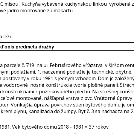
C misou . Kuchyňa vybavená kuchynskou linkou vyrobená z
ové jadro montované z umakartu.
 leží.
iď opis predmetu dražby
a parcele č. 719 na ul. Februárového víťazstva v širšom cent
mi podlažiami, 1. nadzemné podlažie je technické, obytné, 2
 postavený v roku 1981 s jedným vchodom. Dom je založen
lé a vodorovné nosné konštrukcie tvoria plošné paneli. Strec
konštrukciami z pozinkovaného plechu. Na strešnej konšt
ceľové montované, nášľapná vrstva z pvc. Vnútorné úpravy 
ter. Vonkajšia úprava povrchov stien bytového domu je omi
okrem plynu, kanalizácia do žumpy. Byt č. 3 sa nachádza na 2
1981. Vek bytového domu 2018 - 1981 = 37 rokov.