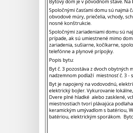
Bytový dom je v pôvodnom stave. Na 
Spoločnými časťami domu sú najmä ča
obvodové múry, priečelia, vchody, sch
nosné konštrukcie.
Spoločnými zariadeniami domu sú najm
prípade, ak sú umiestnené mimo domu
zariadenia, sušiarne, kočíkarne, spol
telefónne a plynové prípojky.
Popis bytu:
Byt č. 3 pozostáva z dvoch obytných m
nadzemnom podlaží miestnosť č. 3 - sk
Byt je napojený na vodovodnú, elektri
elektrický bojler. Vykurovanie lokáln
Dvere plné hladké alebo zasklené, v
miestnostiach tvorí plávajúca podlah
keramickým umývadlom s batériou, W
batériou, elektrickým sporákom. Byt