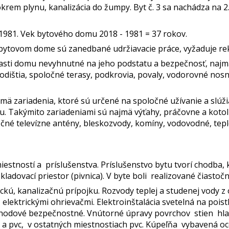
okrem plynu, kanalizácia do žumpy. Byt č. 3 sa nachádza na 2
1981. Vek bytového domu 2018 - 1981 = 37 rokov.
bytovom dome sú zanedbané udržiavacie práce, vyžaduje re
sti domu nevyhnutné na jeho podstatu a bezpečnosť, najmä
odištia, spoločné terasy, podkrovia, povaly, vodorovné nosné
ä zariadenia, ktoré sú určené na spoločné užívanie a slúži
. Takýmito zariadeniami sú najmä výťahy, práčovne a koto
očné televízne antény, bleskozvody, komíny, vodovodné, tepl
iestností a príslušenstva. Príslušenstvo bytu tvorí chodba, 
ladovací priestor (pivnica). V byte boli realizované čiasto
ckú, kanalizačnú prípojku. Rozvody teplej a studenej vody z 
e, elektrickými ohrievačmi. Elektroinštalácia svetelná na poi
chodové bezpečnostné. Vnútorné úpravy povrchov stien hla
a a pvc, v ostatných miestnostiach pvc. Kúpeľňa vybavená 