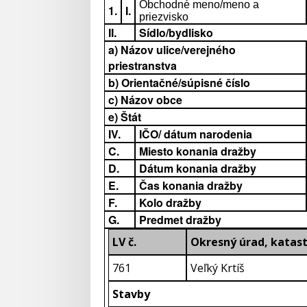
Obchodné meno/meno a
1.
I.
priezvisko
II.
Sídlo/bydlisko
a) Názov ulice/verejného
priestranstva
b) Orientačné/súpisné číslo
c) Názov obce
e) Štát
IV.
IČO/ dátum narodenia
C.
Miesto konania dražby
D.
Dátum konania dražby
E.
Čas konania dražby
F.
Kolo dražby
G.
Predmet dražby
LV č.
Okresný úrad, katast
761
Veľký Krtíš
Stavby