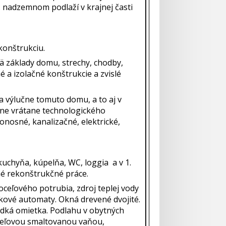
. nadzemnom podlaží v krajnej časti
konštrukciu.
 základy domu, strechy, chodby,
 a izolačné konštrukcie a zvislé
a výlučne tomuto domu, a to aj v
lne vrátane technologického
onosné, kanalizačné, elektrické,
kuchyňa, kúpelňa, WC, loggia a v 1.
čné rekonštrukčné práce.
oceľového potrubia, zdroj teplej vody
stkové automaty. Okná drevené dvojité.
dká omietka. Podlahu v obytných
oceľovou smaltovanou vaňou,