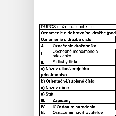
DUPOS dražobná, spol. s r.o.
Oznámenie o dobrovoľnej dražbe (podľa
Oznámenie o dražbe číslo
A.
Označenie dražobníka
Obchodné meno/meno a
I.
priezvisko
II.
Sídlo/bydlisko
a) Názov ulice/verejného
priestranstva
b) Orientačné/súpisné číslo
c) Názov obce
e) Štát
III.
Zapísaný
IV.
IČO/ dátum narodenia
B.
Označenie navrhovateľov