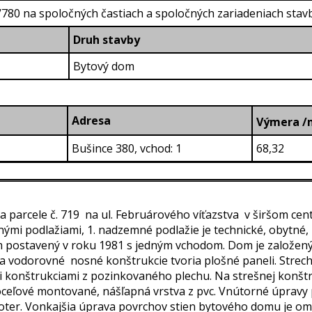
5/780 na spoločných častiach a spoločných zariadeniach stavb
Druh stavby
Bytový dom
Adresa
Výmera /
Bušince 380, vchod: 1
68,32
a parcele č. 719 na ul. Februárového víťazstva v širšom cent
mi podlažiami, 1. nadzemné podlažie je technické, obytné, 2
 postavený v roku 1981 s jedným vchodom. Dom je založen
lé a vodorovné nosné konštrukcie tvoria plošné paneli. Strec
konštrukciami z pozinkovaného plechu. Na strešnej konšt
ceľové montované, nášľapná vrstva z pvc. Vnútorné úpravy 
ter. Vonkajšia úprava povrchov stien bytového domu je omi