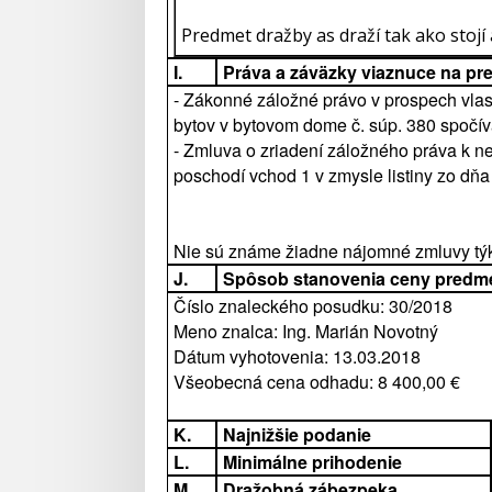
Predmet dražby as draží tak ako stojí a
I.
Práva a záväzky viaznuce na pr
- Zákonné záložné právo v prospech vlas
bytov v bytovom dome č. súp. 380 spočíva
- Zmluva o zriadení záložného práva k ne
poschodí vchod 1 v zmysle listiny zo dňa
Nie sú známe žiadne nájomné zmluvy týk
J.
Spôsob stanovenia ceny predm
Číslo znaleckého posudku: 30/2018
Meno znalca: Ing. Marián Novotný
Dátum vyhotovenia: 13.03.2018
Všeobecná cena odhadu: 8 400,00 €
K.
Najnižšie podanie
L.
Minimálne prihodenie
M.
Dražobná zábezpeka