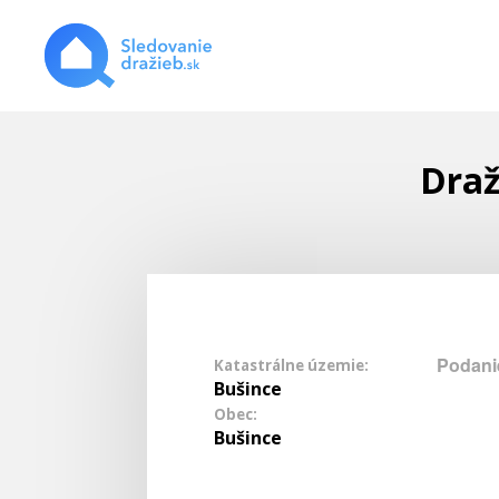
Draž
Podani
Katastrálne územie:
Bušince
Obec:
Bušince