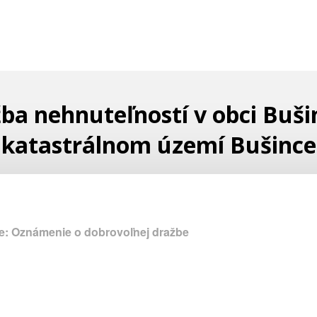
ba nehnuteľností v obci Buši
katastrálnom území Bušince
e: Oznámenie o dobrovoľnej dražbe