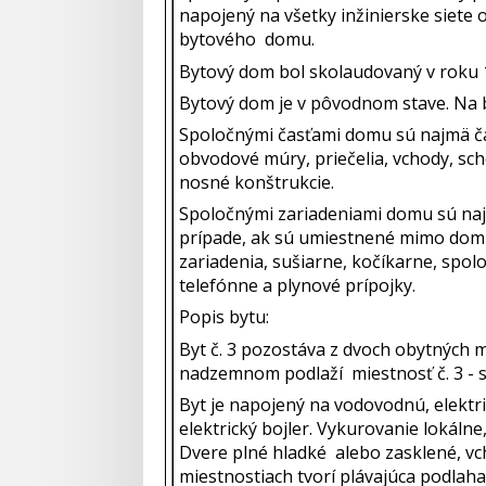
napojený na všetky inžinierske siete 
bytového domu.
Bytový dom bol skolaudovaný v roku 
Bytový dom je v pôvodnom stave. Na 
Spoločnými časťami domu sú najmä ča
obvodové múry, priečelia, vchody, sch
nosné konštrukcie.
Spoločnými zariadeniami domu sú najm
prípade, ak sú umiestnené mimo domu
zariadenia, sušiarne, kočíkarne, spol
telefónne a plynové prípojky.
Popis bytu:
Byt č. 3 pozostáva z dvoch obytných m
nadzemnom podlaží miestnosť č. 3 - sk
Byt je napojený na vodovodnú, elektri
elektrický bojler. Vykurovanie lokáln
Dvere plné hladké alebo zasklené, v
miestnostiach tvorí plávajúca podlah