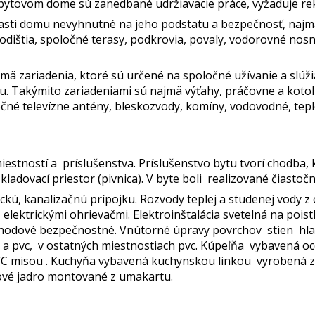
bytovom dome sú zanedbané udržiavacie práce, vyžaduje re
sti domu nevyhnutné na jeho podstatu a bezpečnosť, najmä
odištia, spoločné terasy, podkrovia, povaly, vodorovné nosné
ä zariadenia, ktoré sú určené na spoločné užívanie a slúži
. Takýmito zariadeniami sú najmä výťahy, práčovne a koto
očné televízne antény, bleskozvody, komíny, vodovodné, tepl
iestností a príslušenstva. Príslušenstvo bytu tvorí chodba, 
ladovací priestor (pivnica). V byte boli realizované čiasto
ckú, kanalizačnú prípojku. Rozvody teplej a studenej vody z 
e, elektrickými ohrievačmi. Elektroinštalácia svetelná na poi
chodové bezpečnostné. Vnútorné úpravy povrchov stien hla
a a pvc, v ostatných miestnostiach pvc. Kúpeľňa vybavená 
C misou . Kuchyňa vybavená kuchynskou linkou vyrobená z
ové jadro montované z umakartu.