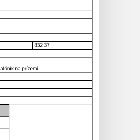
832 37
alónik na prízemí