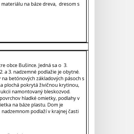
 materiálu na báze dreva, dresom s
re obce Bušince. Jedná sa o 3.
. a 3. nadzemné podlažie je obytné.
ý na betónových základových pásoch s
ha plochá pokrytá živičnou krytinou,
rukcii namontovaný bleskozvod.
povrchov hladké omietky, podlahy v
etka na báze plastu. Dom je
. nadzemnom podlaží v krajnej časti