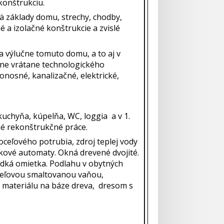
konštrukciu.
 základy domu, strechy, chodby,
 a izolačné konštrukcie a zvislé
a výlučne tomuto domu, a to aj v
lne vrátane technologického
onosné, kanalizačné, elektrické,
kuchyňa, kúpelňa, WC, loggia a v 1.
čné rekonštrukčné práce.
oceľového potrubia, zdroj teplej vody
stkové automaty. Okná drevené dvojité.
dká omietka. Podlahu v obytných
oceľovou smaltovanou vaňou,
 materiálu na báze dreva, dresom s