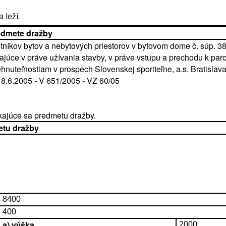
 leží.
edmete dražby
tníkov bytov a nebytových priestorov v bytovom dome č. súp. 
júce v práve užívania stavby, v práve vstupu a prechodu k parc
hnuteľnostiam v prospech Slovenskej sporiteľne, a.s. Bratislava
 8.6.2005 - V 651/2005 - VZ 60/05
ajúce sa predmetu dražby.
etu dražby
8400
400
a) výška
2000