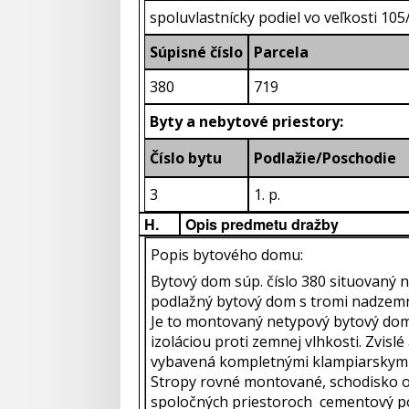
spoluvlastnícky podiel vo veľkosti 10
Súpisné číslo
Parcela
380
719
Byty a nebytové priestory:
Číslo bytu
Podlažie/Poschodie
3
1. p.
H.
Opis predmetu dražby
Popis bytového domu:
Bytový dom súp. číslo 380 situovaný n
podlažný bytový dom s tromi nadzemný
Je to montovaný netypový bytový dom
izoláciou proti zemnej vlhkosti. Zvis
vybavená kompletnými klampiarskymi 
Stropy rovné montované, schodisko o
spoločných priestoroch cementový po