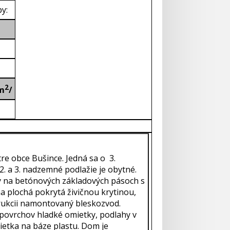
y:
2
m
/
re obce Bušince. Jedná sa o 3.
. a 3. nadzemné podlažie je obytné.
ý na betónových základových pásoch s
ha plochá pokrytá živičnou krytinou,
rukcii namontovaný bleskozvod.
povrchov hladké omietky, podlahy v
etka na báze plastu. Dom je