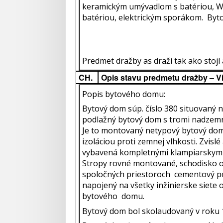
keramickým umývadlom s batériou, W
batériou, elektrickým sporákom. Byt
Predmet dražby as draží tak ako stojí a
CH.
Opis stavu predmetu dražby – V
Popis bytového domu:
Bytový dom súp. číslo 380 situovaný n
podlažný bytový dom s tromi nadzemný
Je to montovaný netypový bytový dom
izoláciou proti zemnej vlhkosti. Zvis
vybavená kompletnými klampiarskymi 
Stropy rovné montované, schodisko o
spoločných priestoroch cementový po
napojený na všetky inžinierske siete 
bytového domu.
Bytový dom bol skolaudovaný v roku 