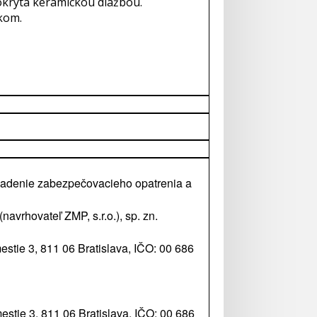
okrytá keramickou dlažbou.
skom.
riadenie zabezpečovacieho opatrenia a
vrhovateľ ZMP, s.r.o.), sp. zn.
estie 3, 811 06 Bratislava, IČO: 00 686
estie 3, 811 06 Bratislava, IČO: 00 686