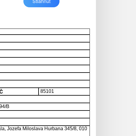
Stiahnuť
SČ
85101
494/B
la, Jozefa Miloslava Hurbana 345/8, 010