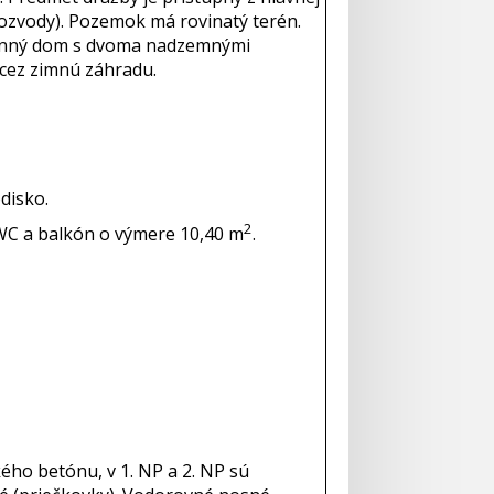
orozvody). Pozemok má rovinatý terén.
odinný dom s dvoma nadzemnými
 cez zimnú záhradu.
disko.
2
 WC a balkón o výmere 10,40 m
.
kého betónu, v 1. NP a 2. NP sú