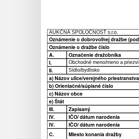
AUKČNÁ SPOLOČNOSŤ s.r.o.
Oznámenie o dobrovoľnej dražbe (podľa
Oznámenie o dražbe číslo
A.
Označenie dražobníka
I.
Obchodné meno/meno a priezvi
II.
Sídlo/bydlisko
a) Názov ulice/verejného priestranstva
b) Orientačné/súpisné číslo
c) Názov obce
e) Štát
III.
Zapísaný
IV.
IČO/ dátum narodenia
IV.
IČO/ dátum narodenia
C.
Miesto konania dražby