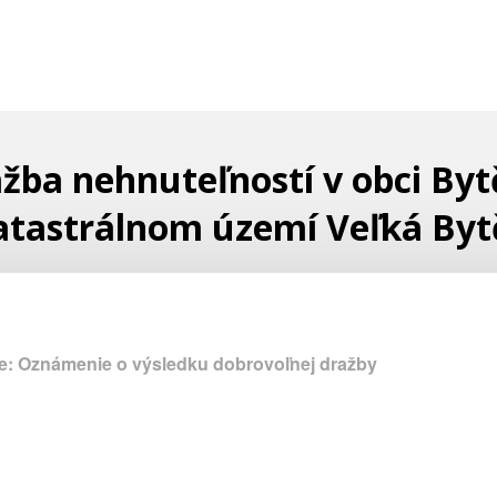
žba nehnuteľností v obci Byt
atastrálnom území Veľká Byt
e: Oznámenie o výsledku dobrovoľnej dražby