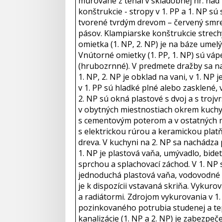
murované z tehál v skladobnej hr. nad
konštrukcie - stropy v 1. PP a 1. NP s
tvorené tvrdým drevom – červený smrek
pásov. Klampiarske konštrukcie strech
omietka (1. NP, 2. NP) je na báze ume
Vnútorné omietky (1. PP, 1. NP) sú váp
(hrubozrnné). V predmete dražby sa nac
1. NP, 2. NP je obklad na vani, v 1. NP 
v 1. PP sú hladké plné alebo zasklené,
2. NP sú okná plastové s dvoj a s troj
v obytných miestnostiach okrem kuchyn
s cementovým poterom a v ostatných mie
s elektrickou rúrou a keramickou plat
dreva. V kuchyni na 2. NP sa nachádza 
1. NP je plastová vaňa, umývadlo, bi
sprchou a splachovací záchod. V 1. NP
jednoduchá plastová vaňa, vodovodné b
je k dispozícii vstavaná skriňa. Vyku
a radiátormi. Zdrojom vykurovania v 1.
pozinkovaného potrubia studenej a tepl
kanalizácie (1. NP a 2. NP) je zabezpeče