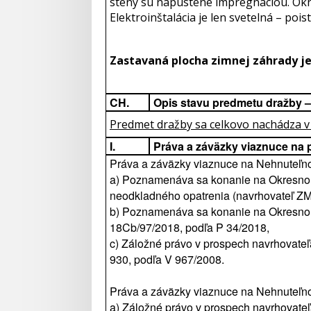
steny sú napustené impregnáciou. Okná
Elektroinštalácia je len svetelná – po
Zastavaná plocha zimnej záhrady je
CH.
Opis stavu predmetu dražby –
Predmet dražby sa celkovo nachádza v
I.
Práva a záväzky viaznuce na
Práva a záväzky viaznuce na Nehnuteľnos
a) Poznamenáva sa konanie na Okresnom 
neodkladného opatrenia (navrhovateľ ZMP,
b) Poznamenáva sa konanie na Okresnom s
18Cb/97/2018, podľa P 34/2018,
c) Záložné právo v prospech navrhovateľa
930, podľa V 967/2008.
Práva a záväzky viaznuce na Nehnuteľnost
a) Záložné právo v prospech navrhovateľa