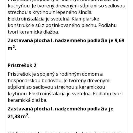
kuchyňou. Je tvorený drevenými stĺpikmi so sedlovou
strechou s krytinou z lepeného šindľa.
Elektroinštalácia je svetelná. Klampiarske
konštrukcie sú z pozinkovaného plechu. Podlahu
tvorí keramická dlažba.
Zastavaná plocha I. nadzemného podlažia je 9,69
2
m
.
Prístrešok 2
Prístrešok je spojený s rodinným domom a
hospodárskou budovou. Je tvorený drevenými
stĺpikmi so sedlovou strechou s keramickou
krytinou. Elektroinštalácia je svetelná. Podlahu tvorí
keramická dlažba.
Zastavaná plocha I. nadzemného podlažia je
2
21,38 m
.