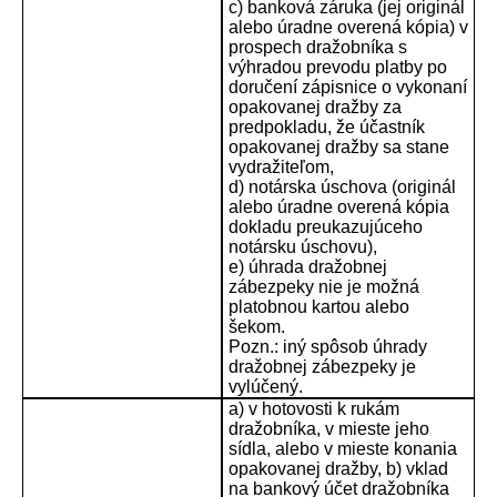
c) banková záruka (jej originál
alebo úradne overená kópia) v
prospech dražobníka s
výhradou prevodu platby po
doručení zápisnice o vykonaní
opakovanej dražby za
predpokladu, že účastník
opakovanej dražby sa stane
vydražiteľom,
d) notárska úschova (originál
alebo úradne overená kópia
dokladu preukazujúceho
notársku úschovu),
e) úhrada dražobnej
zábezpeky nie je možná
platobnou kartou alebo
šekom.
Pozn.: iný spôsob úhrady
dražobnej zábezpeky je
vylúčený.
a) v hotovosti k rukám
dražobníka, v mieste jeho
sídla, alebo v mieste konania
opakovanej dražby, b) vklad
na bankový účet dražobníka