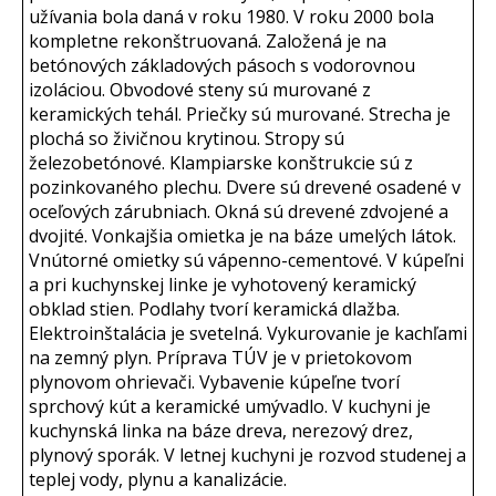
užívania bola daná v roku 1980. V roku 2000 bola
kompletne rekonštruovaná. Založená je na
betónových základových pásoch s vodorovnou
izoláciou. Obvodové steny sú murované z
keramických tehál. Priečky sú murované. Strecha je
plochá so živičnou krytinou. Stropy sú
železobetónové. Klampiarske konštrukcie sú z
pozinkovaného plechu. Dvere sú drevené osadené v
oceľových zárubniach. Okná sú drevené zdvojené a
dvojité. Vonkajšia omietka je na báze umelých látok.
Vnútorné omietky sú vápenno-cementové. V kúpeľni
a pri kuchynskej linke je vyhotovený keramický
obklad stien. Podlahy tvorí keramická dlažba.
Elektroinštalácia je svetelná. Vykurovanie je kachľami
na zemný plyn. Príprava TÚV je v prietokovom
plynovom ohrievači. Vybavenie kúpeľne tvorí
sprchový kút a keramické umývadlo. V kuchyni je
kuchynská linka na báze dreva, nerezový drez,
plynový sporák. V letnej kuchyni je rozvod studenej a
teplej vody, plynu a kanalizácie.