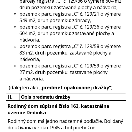
parcely registra „C“ č. 129/36 o výmere 604 m2,
druh pozemku: zastavané plochy a nádvoria,
pozemok parc. registra „C“ č. 129/21 o výmere
549 m2, druh pozemku: záhrady,
pozemok parc. registra „C“ č. 129/36 o výmere
604 m2, druh pozemku: zastavané plochy a
nádvoria,
pozemok parc. registra „C“ č. 129/58 o výmere
83 m2, druh pozemku: zastavané plochy a
nádvoria,
pozemok parc. registra „C“ č. 129/59 o výmere
27 m2, druh pozemku: zastavané plochy
a nádvoria,
(ďalej len ako
„predmet opakovanej dražby“
).
H.
Opis predmetu dražby
Rodinný dom súpisné číslo 162, katastrálne
územie Dedinka
Rodinný dom má jedno nadzemné podlažie. Bol daný
do užívania v roku 1945 a bol priebežne