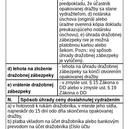
predpokladu, že účastník
opakovanej dražby sa stane
vydražiteľom, d) notárska
úschova (originál alebo
úradne overená kópia dokladu
preukazujúceho notársku
úschovu), e) úhrada dražobnej
zábezpeky nie je možná
platobnou kartou alebo
šekom. Pozn.: iný spôsob
úhrady dražobnej zábezpeky
je vylúčený.
- lehota na úhradu dražobnej
d) lehota na zloženie
zábezpeky sa končí otvorením
dražobnej zábezpeky
opakovanej dražby
- v zmysle ust. § 15 Zákona o
e) vrátenie dražobnej
DD alebo v zmysle ust. § 19
zábezpeky
Zákona o DD
N.
Spôsob úhrady ceny dosiahnutej vydražením
a) v hotovosti k rukám dražobníka, v mieste jeho sídla,
najneskôr do 15 dní odo dňa skončenia opakovanej
dražby,
b) platba vkladom na účet dražobníka alebo bankovým
prevodom na účet dražobníka (číslo účtu