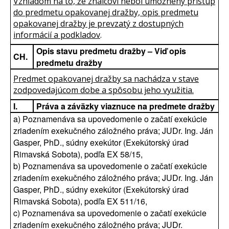
Vzhľadom na to, že znalcovi nebol umožnený prístup
do predmetu opakovanej dražby, opis predmetu
opakovanej dražby je prevzatý z dostupných
informácií a podkladov
.
Opis stavu predmetu dražby – Viď opis
CH.
predmetu dražby
Predmet opakovanej dražby sa nachádza v stave
zodpovedajúcom dobe a spôsobu jeho využitia.
I.
Práva a záväzky viaznuce na predmete dražby
a) Poznamenáva sa upovedomenie o začatí exekúcie
zriadením exekučného záložného práva; JUDr. Ing. Ján
Gasper, PhD., súdny exekútor (Exekútorský úrad
Rimavská Sobota), podľa EX 58/15,
b) Poznamenáva sa upovedomenie o začatí exekúcie
zriadením exekučného záložného práva; JUDr. Ing. Ján
Gasper, PhD., súdny exekútor (Exekútorský úrad
Rimavská Sobota), podľa EX 511/16,
c) Poznamenáva sa upovedomenie o začatí exekúcie
zriadením exekučného záložného práva; JUDr.