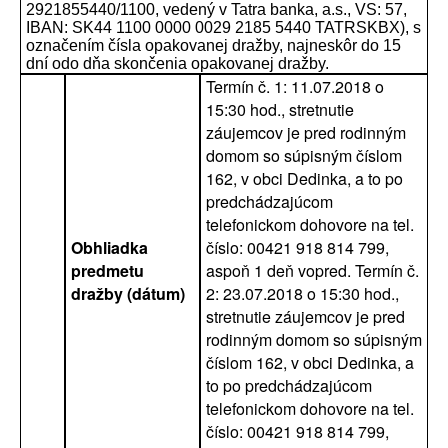
2921855440/1100, vedený v Tatra banka, a.s., VS: 57,
IBAN: SK44 1100 0000 0029 2185 5440 TATRSKBX), s
označením čísla opakovanej dražby, najneskôr do 15
dní odo dňa skončenia opakovanej dražby.
Termín č. 1: 11.07.2018 o
15:30 hod., stretnutie
záujemcov je pred rodinným
domom so súpisným číslom
162, v obci Dedinka, a to po
predchádzajúcom
telefonickom dohovore na tel.
Obhliadka
číslo: 00421 918 814 799,
predmetu
aspoň 1 deň vopred. Termín č.
dražby (dátum)
2: 23.07.2018 o 15:30 hod.,
stretnutie záujemcov je pred
rodinným domom so súpisným
číslom 162, v obci Dedinka, a
to po predchádzajúcom
telefonickom dohovore na tel.
číslo: 00421 918 814 799,