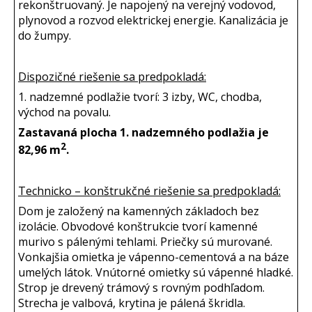
rekonštruovaný. Je napojený na verejný vodovod,
plynovod a rozvod elektrickej energie. Kanalizácia je
do žumpy.
Dispozičné riešenie sa predpokladá:
1. nadzemné podlažie tvorí: 3 izby, WC, chodba,
východ na povalu.
Zastavaná plocha 1. nadzemného podlažia je
2
82,96 m
.
Technicko – konštrukčné riešenie sa predpokladá:
Dom je založený na kamenných základoch bez
izolácie. Obvodové konštrukcie tvorí kamenné
murivo s pálenými tehlami. Priečky sú murované.
Vonkajšia omietka je vápenno-cementová a na báze
umelých látok. Vnútorné omietky sú vápenné hladké.
Strop je drevený trámový s rovným podhľadom.
Strecha je valbová, krytina je pálená škridla.