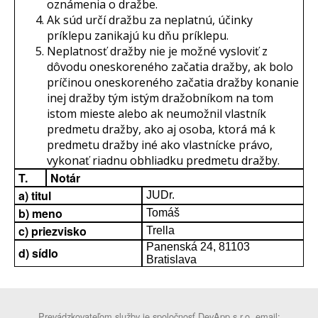
oznámenia o dražbe.
Ak súd určí dražbu za neplatnú, účinky
príklepu zanikajú ku dňu príklepu.
Neplatnosť dražby nie je možné vysloviť z
dôvodu oneskoreného začatia dražby, ak bolo
príčinou oneskoreného začatia dražby konanie
inej dražby tým istým dražobníkom na tom
istom mieste alebo ak neumožnil vlastník
predmetu dražby, ako aj osoba, ktorá má k
predmetu dražby iné ako vlastnícke právo,
vykonať riadnu obhliadku predmetu dražby.
T.
Notár
a) titul
JUDr.
b) meno
Tomáš
c) priezvisko
Trella
Panenská 24, 81103
d) sídlo
Bratislava
Prevádzkovateľom služby je spoločnosť DevApp s.r.o. email: