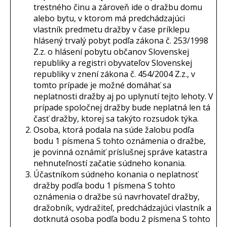
trestného činu a zároveň ide o dražbu domu
alebo bytu, v ktorom má predchádzajúci
vlastník predmetu dražby v čase príklepu
hlásený trvalý pobyt podľa zákona č. 253/1998
Z.z. o hlásení pobytu občanov Slovenskej
republiky a registri obyvateľov Slovenskej
republiky v znení zákona č. 454/2004 Z.z., v
tomto prípade je možné domáhať sa
neplatnosti dražby aj po uplynutí tejto lehoty. V
prípade spoločnej dražby bude neplatná len tá
časť dražby, ktorej sa takýto rozsudok týka.
Osoba, ktorá podala na súde žalobu podľa
bodu 1 písmena S tohto oznámenia o dražbe,
je povinná oznámiť príslušnej správe katastra
nehnuteľností začatie súdneho konania.
Účastníkom súdneho konania o neplatnosť
dražby podľa bodu 1 písmena S tohto
oznámenia o dražbe sú navrhovateľ dražby,
dražobník, vydražiteľ, predchádzajúci vlastník a
dotknutá osoba podľa bodu 2 písmena S tohto