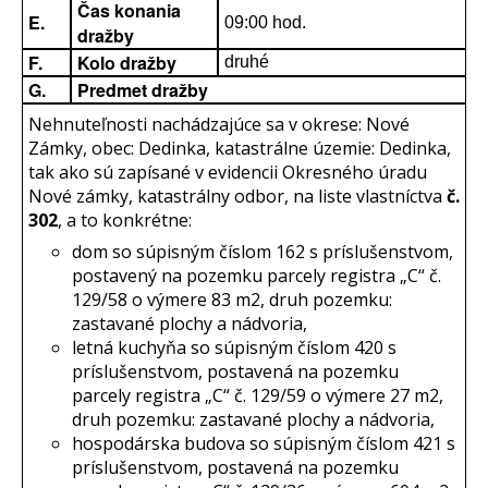
Čas konania
E.
09:00 hod.
dražby
F.
Kolo dražby
druhé
G.
Predmet dražby
Nehnuteľnosti nachádzajúce sa v okrese: Nové
Zámky, obec: Dedinka, katastrálne územie: Dedinka,
tak ako sú zapísané v evidencii Okresného úradu
Nové zámky, katastrálny odbor, na liste vlastníctva
č.
302
, a to konkrétne:
dom so súpisným číslom 162 s príslušenstvom,
postavený na pozemku parcely registra „C“ č.
129/58 o výmere 83 m2, druh pozemku:
zastavané plochy a nádvoria,
letná kuchyňa so súpisným číslom 420 s
príslušenstvom, postavená na pozemku
parcely registra „C“ č. 129/59 o výmere 27 m2,
druh pozemku: zastavané plochy a nádvoria,
hospodárska budova so súpisným číslom 421 s
príslušenstvom, postavená na pozemku