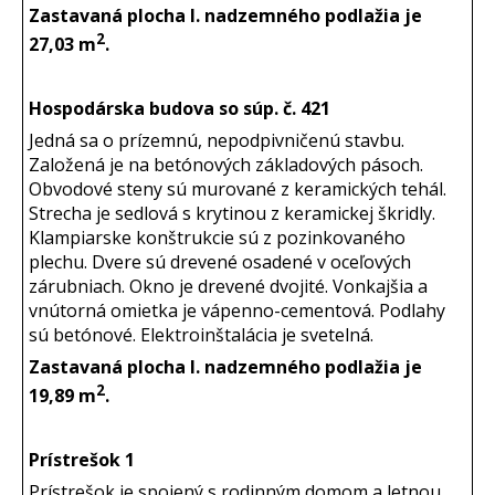
Zastavaná plocha I. nadzemného podlažia je
2
27,03 m
.
Hospodárska budova so súp. č. 421
Jedná sa o prízemnú, nepodpivničenú stavbu.
Založená je na betónových základových pásoch.
Obvodové steny sú murované z keramických tehál.
Strecha je sedlová s krytinou z keramickej škridly.
Klampiarske konštrukcie sú z pozinkovaného
plechu. Dvere sú drevené osadené v oceľových
zárubniach. Okno je drevené dvojité. Vonkajšia a
vnútorná omietka je vápenno-cementová. Podlahy
sú betónové. Elektroinštalácia je svetelná.
Zastavaná plocha I. nadzemného podlažia je
2
19,89 m
.
Prístrešok 1
Prístrešok je spojený s rodinným domom a letnou