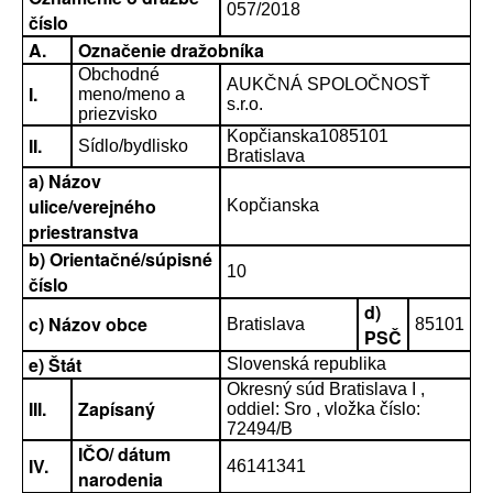
057/2018
číslo
A.
Označenie dražobníka
Obchodné
AUKČNÁ SPOLOČNOSŤ
I.
meno/meno a
s.r.o.
priezvisko
Kopčianska1085101
II.
Sídlo/bydlisko
Bratislava
a) Názov
ulice/verejného
Kopčianska
priestranstva
b) Orientačné/súpisné
10
číslo
d)
c) Názov obce
Bratislava
85101
PSČ
e) Štát
Slovenská republika
Okresný súd Bratislava I ,
III.
Zapísaný
oddiel: Sro , vložka číslo:
72494/B
IČO/ dátum
IV.
46141341
narodenia