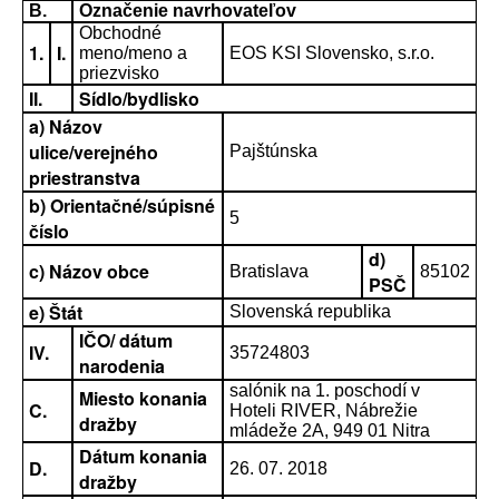
B.
Označenie navrhovateľov
Obchodné
1.
I.
meno/meno a
EOS KSI Slovensko, s.r.o.
priezvisko
II.
Sídlo/bydlisko
a) Názov
ulice/verejného
Pajštúnska
priestranstva
b) Orientačné/súpisné
5
číslo
d)
c) Názov obce
Bratislava
85102
PSČ
e) Štát
Slovenská republika
IČO/ dátum
IV.
35724803
narodenia
salónik na 1. poschodí v
Miesto konania
C.
Hoteli RIVER, Nábrežie
dražby
mládeže 2A, 949 01 Nitra
Dátum konania
D.
26. 07. 2018
dražby