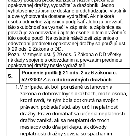
opakovanej dražby, vydražiteľ a dražobník. Jedno
vyhotovenie zápisnice dostane predchádzajúci vlastník
a dve vyhotovenia dostane vydražiteľ. Ak niektorá
osoba odmietne zápisnicu podpísať alebo ju prevziať,
táto skutočnosť sa vyznačí v zápisnici a zápisnica sa
považuje za odovzdanú aj tejto osobe; o tom dražobník
túto osobu poučí. Na ostatné náležitosti zápisnice o
odovzdaní predmetu opakovanej dražby sa použijú ust.
§ 29 ods. 2 Zákona o DD.
Pozn.: V zmysle ust. § 29 ods. 5 Zákona o DD všetky
náklady spojené s odovzdaním a prevzatím predmetu
opakovanej dražby nesie vydražiteľ!
Poučenie podľa § 21 ods. 2 až 6 zákona č.
S.
527/2002 Z.z. o dobrovoľných dražbách
V prípade, ak boli porušené ustanovenia
zákona o dobrovoľných dražbách, môže osoba,
ktorá tvrdí, že tým bola dotknutá na svojich
právach, požiadať súd, aby určil neplatnosť
dražby. Právo domáhať sa určenia neplatnosti
dražby zaniká, ak sa neuplatní do troch
mesiacov odo dňa príklepu, ak dôvody
neplatnosti dražby súvisia so spáchaním