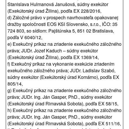
Stanislava Hulmanová Janušová, súdny exekútor
(Exekútorský úrad Žilina), podľa EX 228/2016,
d) Záložné právo v prospech navrhovateľa opakovanej
dražby spoločnosti EOS KSI Slovensko, s.r.o., IČO: 35
724 803, so sídlom: Pajštúnska 5, 851 02 Bratislava,
podľa V 6040/12,
e) Exekučný príkaz na zriadenie exekučného záložného
práva; JUDr. Jozef Kaduch – súdny exekútor
(Exekútorský úrad Žilina), podľa EX 1369/14,
f) Exekučný príkaz na vykonanie exekúcie zriadením
exekučného záložného práva; JUDr. Ladislav Szabó,
súdny exekútor (Exekútorský úrad Komárno), podľa EX
805/14,
g) Exekučný príkaz na zriadenie exekučného záložného
práva; JUDr. Ing. Ján Gasper, PhD., súdny exekútor
(Exekútorský úrad Rimavská Sobota), podľa EX 58/15,
h) Exekučný príkaz na zriadenie exekučného záložného
práva; JUDr. Ing. Ján Gasper, PhD., súdny exekútor
(Exekútorský úrad Rimavská Sobota), podľa EX 511/16,