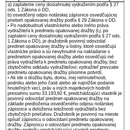
a) zaplatenie ceny dosiahnutej vydražením podľa § 27
ods. 1 Zákona o DD,
b) osvedčený odpis notárskej zápisnice osvedčujúcej
priebeh opakovanej dražby podľa § 29 Zákona o DD.
• Po nadobudnutí vlastníckeho alebo iného práva
vydražiteľa k predmetu opakovanej dražby (t.j. po
zaplatení ceny dosiahnutej vydražením podľa § 27 ods.
1 Zákona o DD), je dražobník povinný odovzdať
predmet opakovanej dražby a listiny, ktoré osvedčujú
vlastnícke právo a sú nevyhnutné na nakladanie s
predmetom opakovanej dražby alebo osvedčujú iné
práva vydražiteľa k predmetu opakovanej dražby, bez
zbytočného odkladu vydražiteľovi; vydražiteľ prevzatie
predmetu opakovanej dražby písomne potvrdí,
• Ak ide o dražbu bytu, domu, inej nehnuteľnosti,
podniku alebo jeho časti alebo ak najnižšie podanie
hnuteľných vecí, práv a iných majetkových hodnôt
presiahnu sumu 33.193,92 €, predchádzajúci vlastník je
povinný odovzdať predmet opakovanej dražby na
základe predloženia osvedčeného odpisu notárskej
zápisnice a doloženia totožnosti vydražiteľa bez
zbytočných prieťahov. Dražobník je povinný na mieste
spísať zápisnicu o odovzdaní predmetu opakovanej
dražby. Zápisnicu o odovzdaní predmetu opakovanej
dražby podpíšu predchádzajúci vlastník predmetu