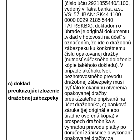
(číslo účtu 2921855440/1100,
vedený v Tatra banka, a.s.,
VS: 57, IBAN: SK44 1100
0000 0029 2185 5440
TATRSKBX), dokladom o
úhrade je originál dokumentu
„vklad v hotovosti na účet“ s
označením, že ide o dražobnú
zábezpeku ku konkrétnemu
číslu opakovanej dražby
(nutnosť súčasného doloženia
kópie takéhoto dokladu). V
prípade akéhokoľvek
bezhotovostného prevodu
dražobnej zábezpeky musí
c) doklad
byť táto k okamihu otvorenia
preukazujúci zloženie
opakovanej dražby
dražobnej zábezpeky
preukázateľne pripísaná na
účet dražobníka, c) banková
záruka (jej originál alebo
úradne overená kópia) v
prospech dražobníka s
výhradou prevodu platby po
doručení zápisnice o vykonaní
opakovanej dražby za