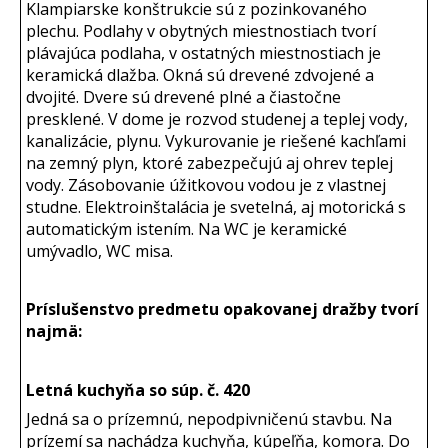
Klampiarske konštrukcie sú z pozinkovaného
plechu. Podlahy v obytných miestnostiach tvorí
plávajúca podlaha, v ostatných miestnostiach je
keramická dlažba. Okná sú drevené zdvojené a
dvojité. Dvere sú drevené plné a čiastočne
presklené. V dome je rozvod studenej a teplej vody,
kanalizácie, plynu. Vykurovanie je riešené kachľami
na zemný plyn, ktoré zabezpečujú aj ohrev teplej
vody. Zásobovanie úžitkovou vodou je z vlastnej
studne. Elektroinštalácia je svetelná, aj motorická s
automatickým istením. Na WC je keramické
umývadlo, WC misa.
Príslušenstvo predmetu opakovanej dražby tvorí
najmä:
Letná kuchyňa so súp. č. 420
Jedná sa o prízemnú, nepodpivničenú stavbu. Na
prízemí sa nachádza kuchyňa, kúpeľňa, komora. Do