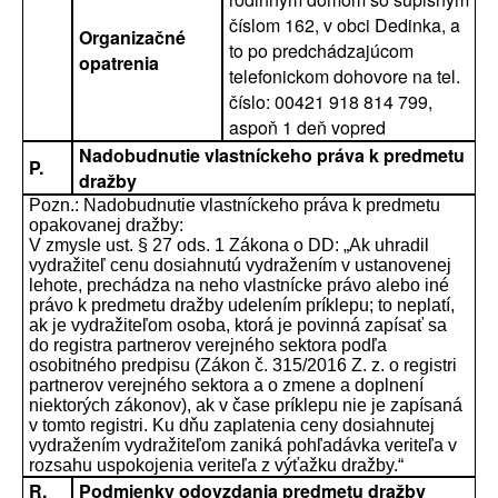
číslom 162, v obci Dedinka, a
Organizačné
to po predchádzajúcom
opatrenia
telefonickom dohovore na tel.
číslo: 00421 918 814 799,
aspoň 1 deň vopred
Nadobudnutie vlastníckeho práva k predmetu
P.
dražby
Pozn.: Nadobudnutie vlastníckeho práva k predmetu
opakovanej dražby:
V zmysle ust. § 27 ods. 1 Zákona o DD: „Ak uhradil
vydražiteľ cenu dosiahnutú vydražením v ustanovenej
lehote, prechádza na neho vlastnícke právo alebo iné
právo k predmetu dražby udelením príklepu; to neplatí,
ak je vydražiteľom osoba, ktorá je povinná zapísať sa
do registra partnerov verejného sektora podľa
osobitného predpisu (Zákon č. 315/2016 Z. z. o registri
partnerov verejného sektora a o zmene a doplnení
niektorých zákonov), ak v čase príklepu nie je zapísaná
v tomto registri. Ku dňu zaplatenia ceny dosiahnutej
vydražením vydražiteľom zaniká pohľadávka veriteľa v
rozsahu uspokojenia veriteľa z výťažku dražby.“
R.
Podmienky odovzdania predmetu dražby