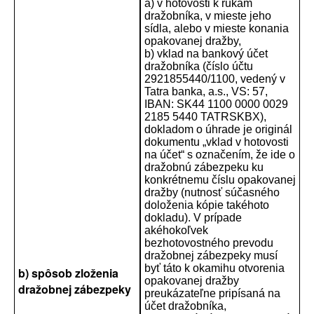
a) v hotovosti k rukám
dražobníka, v mieste jeho
sídla, alebo v mieste konania
opakovanej dražby,
b) vklad na bankový účet
dražobníka (číslo účtu
2921855440/1100, vedený v
Tatra banka, a.s., VS: 57,
IBAN: SK44 1100 0000 0029
2185 5440 TATRSKBX),
dokladom o úhrade je originál
dokumentu „vklad v hotovosti
na účet“ s označením, že ide o
dražobnú zábezpeku ku
konkrétnemu číslu opakovanej
dražby (nutnosť súčasného
doloženia kópie takéhoto
dokladu). V prípade
akéhokoľvek
bezhotovostného prevodu
dražobnej zábezpeky musí
byť táto k okamihu otvorenia
b) spôsob zloženia
opakovanej dražby
dražobnej zábezpeky
preukázateľne pripísaná na
účet dražobníka,