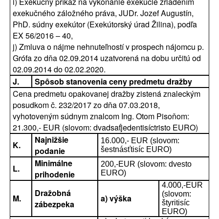
i) Exekučný príkaz na vykonanie exekúcie zriadením
exekučného záložného práva, JUDr. Jozef Augustín,
PhD. súdny exekútor (Exekútorský úrad Žilina), podľa
EX 56/2016 – 40,
j) Zmluva o nájme nehnuteľností v prospech nájomcu p.
Grófa zo dňa 02.09.2014 uzatvorená na dobu určitú od
02.09.2014 do 02.02.2020.
J.
Spôsob stanovenia ceny predmetu dražby
Cena predmetu opakovanej dražby zistená znaleckým
posudkom č. 232/2017 zo dňa 07.03.2018,
vyhotoveným súdnym znalcom Ing. Otom Pisoňom:
21.300,- EUR (slovom: dvadsaťjedentisíctristo EURO)
Najnižšie
16.000,- EUR (slovom:
K.
podanie
šestnásťtisíc EURO)
Minimálne
200,-EUR (slovom: dvesto
L.
prihodenie
EURO)
4.000,-EUR
Dražobná
(slovom:
M.
a) výška
zábezpeka
štyritisíc
EURO)