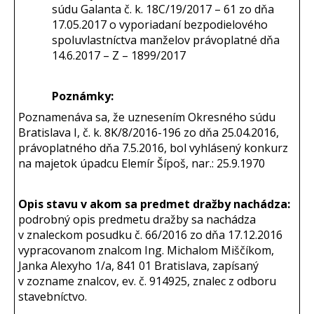
súdu Galanta č. k. 18C/19/2017 – 61 zo dňa
17.05.2017 o vyporiadaní bezpodielového
spoluvlastníctva manželov právoplatné dňa
14.6.2017 – Z – 1899/2017
Poznámky:
Poznamenáva sa, že uznesením Okresného súdu
Bratislava I, č. k. 8K/8/2016-196 zo dňa 25.04.2016,
právoplatného dňa 7.5.2016, bol vyhlásený konkurz
na majetok úpadcu Elemír Šípoš, nar.: 25.9.1970
Opis stavu v akom sa predmet dražby nachádza:
podrobný opis predmetu dražby sa nachádza
v znaleckom posudku č. 66/2016 zo dňa 17.12.2016
vypracovanom znalcom Ing. Michalom Miščíkom,
Janka Alexyho 1/a, 841 01 Bratislava, zapísaný
v zozname znalcov, ev. č. 914925, znalec z odboru
stavebníctvo.