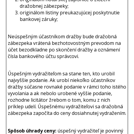
dražobnej zábezpeky;
originálom listiny preukazujúcej poskytnutie
bankovej záruky;
Neúspešným účastníkom dražby bude dražobná
zábezpeka vrátená bezhotovostným prevodom na
účet bezodkladne po skončení dražby a oznámení
čísla bankového účtu správcovi.
Úspešným vydražiteľom sa stane ten, kto urobil
najvyššie podanie. Ak urobí niekoľko účastníkov
dražby súčasne rovnaké podanie v rámci toho istého
vyvolania a ak nebolo urobené vyššie podanie,
rozhodne licitátor žrebom o tom, komu z nich
príklep udelí. Úspešnému vydražiteľovi sa dražobná
zábezpeka započíta do ceny dosiahnutej vydražením.
Spôsob úhrady ceny:
úspešný vydražiteľ je povinný