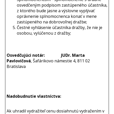
osvedčeným podpisom zastúpeného účastníka,
z ktorého bude jasne a výslovne vyplývať
oprávnenie splnomocnenca konať v mene
zastúpeného na dobrovoľnej dražbe;
Čestné vyhlásenie účastníka dražby, že nie je
osobou, vylúčenou z dražby;
Osvedčujúci notár:
JUDr. Marta
Pavlovičová
, Šafárikovo námestie 4, 811 02
Bratislava
Nadobudnutie vlastníctva:
Ak uhradil vydražiteľ cenu dosiahnutú vydražením v