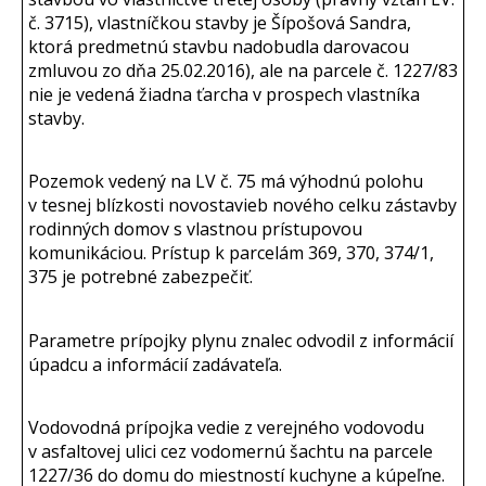
č. 3715), vlastníčkou stavby je Šípošová Sandra,
ktorá predmetnú stavbu nadobudla darovacou
zmluvou zo dňa 25.02.2016), ale na parcele č. 1227/83
nie je vedená žiadna ťarcha v prospech vlastníka
stavby.
Pozemok vedený na LV č. 75 má výhodnú polohu
v tesnej blízkosti novostavieb nového celku zástavby
rodinných domov s vlastnou prístupovou
komunikáciou. Prístup k parcelám 369, 370, 374/1,
375 je potrebné zabezpečiť.
Parametre prípojky plynu znalec odvodil z informácií
úpadcu a informácií zadávateľa.
Vodovodná prípojka vedie z verejného vodovodu
v asfaltovej ulici cez vodomernú šachtu na parcele
1227/36 do domu do miestností kuchyne a kúpeľne.