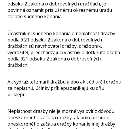
odseku 2 zákona o dobrovoľných dražbách, je
povinná oznámiť príslušnému okresnému úradu
začatie súdneho konania.
Účastníkmi súdneho konania o neplatnosť dražby
podľa § 21 odseku 2 zákona o dobrovoľných
dražbách sú navrhovateľ dražby, dražobník,
vydražiteľ, predchádzajúci vlastník a dotknutá osoba
podľa §21 odseku 2 zákona o dobrovoľných
dražbách.
Ak vydražiteľ zmaril dražbu alebo ak súd určil dražbu
za neplatnú, účinky príklepu zanikajú ku dňu
príklepu.
Neplatnosť dražby nie je možné vysloviť z dôvodu
oneskoreného začatia dražby, ak bolo príčinou
oneskoreného začatia dražby konanie inej dražby