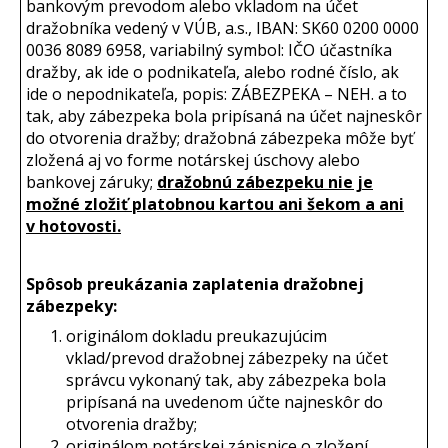
bankovým prevodom alebo vkladom na účet
dražobníka vedený v VÚB, a.s., IBAN: SK60 0200 0000
0036 8089 6958, variabilný symbol: IČO účastníka
dražby, ak ide o podnikateľa, alebo rodné číslo, ak
ide o nepodnikateľa, popis: ZÁBEZPEKA – NEH. a to
tak, aby zábezpeka bola pripísaná na účet najneskôr
do otvorenia dražby; dražobná zábezpeka môže byť
zložená aj vo forme notárskej úschovy alebo
bankovej záruky;
dražobnú zábezpeku nie je
možné zložiť platobnou kartou ani šekom a ani
v hotovosti.
Spôsob preukázania zaplatenia dražobnej
zábezpeky:
originálom dokladu preukazujúcim
vklad/prevod dražobnej zábezpeky na účet
správcu vykonaný tak, aby zábezpeka bola
pripísaná na uvedenom účte najneskôr do
otvorenia dražby;
originálom notárskej zápisnice o zložení