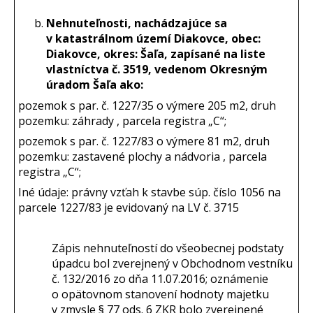
Nehnuteľnosti, nachádzajúce sa
v katastrálnom území Diakovce, obec:
Diakovce, okres: Šaľa, zapísané na liste
vlastníctva č. 3519, vedenom Okresným
úradom Šaľa ako:
pozemok s par. č. 1227/35 o výmere 205 m2, druh
pozemku: záhrady , parcela registra „C“;
pozemok s par. č. 1227/83 o výmere 81 m2, druh
pozemku: zastavené plochy a nádvoria , parcela
registra „C“;
Iné údaje: právny vzťah k stavbe súp. číslo 1056 na
parcele 1227/83 je evidovaný na LV č. 3715
Zápis nehnuteľností do všeobecnej podstaty
úpadcu bol zverejnený v Obchodnom vestníku
č. 132/2016 zo dňa 11.07.2016; oznámenie
o opätovnom stanovení hodnoty majetku
v zmysle § 77 ods. 6 ZKR bolo zverejnené