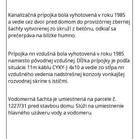
Kanalizačná prípojka bola vyhotovená v roku 1985
a vedie cez dvor pred domom do provizórnej zbernej
šachty vytvorenej zo skruží z betónu, odkiaľ sa
prečerpáva na blízke humno.
Prípojka nn vzdušná bola vyhotovená v roku 1985
namiesto pôvodnej vzdušnej. Dĺžka prípojky je podľa
situácie 11m káblu CYKY-J 4x10 a vedie zo stĺpa nn
vzdušného vedenia nadstrešnej konzoly vonkajšej
rozvodnej skrine s ističmi.
Vodomerná šachta je umiestnená na parcele č.
1227/31 pred stavbou domu. Slúži na umiestnenie
hlavného uzáveru vody a vodomeru.