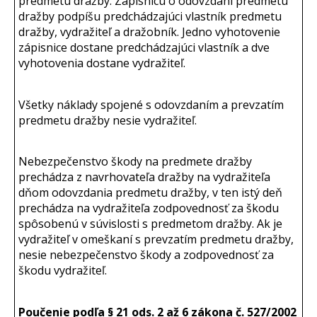
predmetu dražby. Zápisnicu o odovzdaní predmetu
dražby podpíšu predchádzajúci vlastník predmetu
dražby, vydražiteľ a dražobník. Jedno vyhotovenie
zápisnice dostane predchádzajúci vlastník a dve
vyhotovenia dostane vydražiteľ.
Všetky náklady spojené s odovzdaním a prevzatím
predmetu dražby nesie vydražiteľ.
Nebezpečenstvo škody na predmete dražby
prechádza z navrhovateľa dražby na vydražiteľa
dňom odovzdania predmetu dražby, v ten istý deň
prechádza na vydražiteľa zodpovednosť za škodu
spôsobenú v súvislosti s predmetom dražby. Ak je
vydražiteľ v omeškaní s prevzatím predmetu dražby,
nesie nebezpečenstvo škody a zodpovednosť za
škodu vydražiteľ.
Poučenie podľa § 21 ods. 2 až 6 zákona č. 527/2002