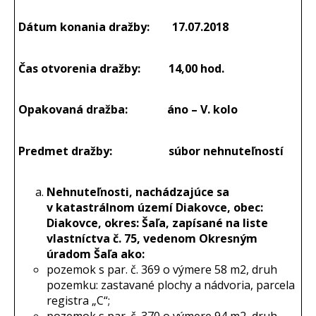
Dátum konania dražby: 17.07.2018
Čas otvorenia dražby: 14,00 hod.
Opakovaná dražba:
áno – V. kolo
Predmet dražby:
súbor nehnuteľností
Nehnuteľnosti, nachádzajúce sa
v katastrálnom území Diakovce, obec:
Diakovce, okres: Šaľa, zapísané na liste
vlastníctva č. 75, vedenom Okresným
úradom Šaľa ako:
pozemok s par. č. 369 o výmere 58 m2, druh
pozemku: zastavané plochy a nádvoria, parcela
registra „C“;
pozemok s par. č. 370 o výmere 94 m2, druh