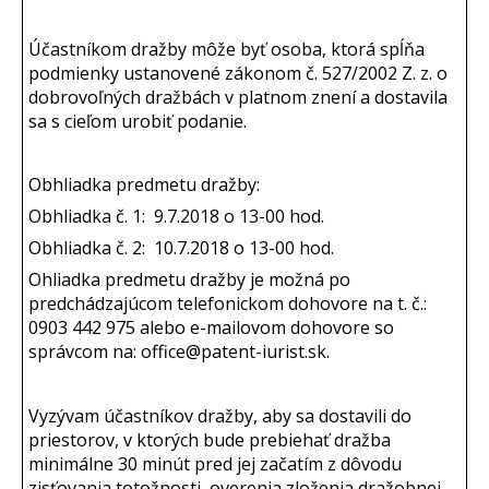
Účastníkom dražby môže byť osoba, ktorá spĺňa
podmienky ustanovené zákonom č. 527/2002 Z. z. o
dobrovoľných dražbách v platnom znení a dostavila
sa s cieľom urobiť podanie.
Obhliadka predmetu dražby:
Obhliadka č. 1: 9.7.2018 o 13-00 hod.
Obhliadka č. 2: 10.7.2018 o 13-00 hod.
Ohliadka predmetu dražby je možná po
predchádzajúcom telefonickom dohovore na t. č.:
0903 442 975 alebo e-mailovom dohovore so
správcom na: office@patent-iurist.sk.
Vyzývam účastníkov dražby, aby sa dostavili do
priestorov, v ktorých bude prebiehať dražba
minimálne 30 minút pred jej začatím z dôvodu
zisťovania totožnosti, overenia zloženia dražobnej