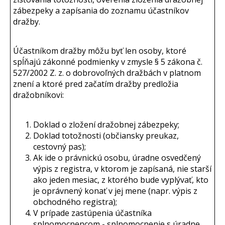
zábezpeky a zapísania do zoznamu účastníkov
dražby.
Účastníkom dražby môžu byť len osoby, ktoré
spĺňajú zákonné podmienky v zmysle § 5 zákona č.
527/2002 Z. z. o dobrovoľných dražbách v platnom
znení a ktoré pred začatím dražby predložia
dražobníkovi:
Doklad o zložení dražobnej zábezpeky;
Doklad totožnosti (občiansky preukaz,
cestovný pas);
Ak ide o právnickú osobu, úradne osvedčený
výpis z registra, v ktorom je zapísaná, nie starší
ako jeden mesiac, z ktorého bude vyplývať, kto
je oprávnený konať v jej mene (napr. výpis z
obchodného registra);
V prípade zastúpenia účastníka
splnomocnencom - splnomocnenie s úradne