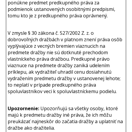
ponúkne predmet predkupného práva za
podmienok ustanovených osobitnými predpismi,
tomu kto je z predkupného práva oprávnený.
V zmysle § 30 zákona č. 527/2002 Z. z. o
dobrovoľných dražbách v platnom znení práva osôb
vyplývajúce z vecných bremien viaznucich na
predmete dražby nie sú dotknuté prechodom
vlastníckeho práva dražbou. Predkupné právo
viaznuce na predmete dražby zaniká udelením
príklepu, ak vydražiteľ uhradil cenu dosiahnutú
vydražením predmetu dražby v ustanovenej lehote;
to neplatí v prípade predkupného práva
spoluvlastníkov veci k spoluvlastníckemu podielu.
Upozornenie:
Upozorňujú sa všetky osoby, ktoré
majú k predmetu dražby iné práva, že ich môžu
preukázať najneskôr do začatia dražby a uplatniť na
dražbe ako dražitelia.