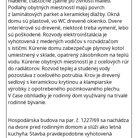
hladené, čiastočne zjavne po živnosti malieb.
Podlahy obytných miestností majú povrch
z laminátových parket a keramickej dlažby. Okná
domu sú plastové, vo WC drevené okienko. Dvere
interiérové sú drevené, niektoré treba vymeniť, lebo
sú poškodené. Rozvody elektroinštalácia je
vyhotovená z medených vodičov s rozvádzačom
s ističmi. Kúrenie domu zabezpečuje plynový kotol
umiestnený v sklade, opatrený zásobníkom na teplú
vodu. Kúrenie obytných miestností je z oceľových rúr
do radiátorov. Rozvod teplej a studenej vody
pozostáva z oceľového potrubia. Krov je drevený
sedlový s keramickou krytinou a klampiarske
výrobky z opotrebeného pozinkovaného plechu.
V čase obhliadky je rodinný dom využívaný na trvalé
rodinné bývanie.
Hospodárska budova na par. č. 1227/69 sa nachádza
na dvore pred rodinným domom a slúži ako letná
kuchyňa. Stavba pravdepodobne vyhotovená