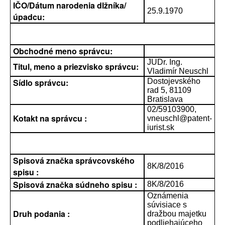
IČO/Dátum narodenia dlžníka/
25.9.1970
úpadcu:
Obchodné meno správcu:
JUDr. Ing.
Titul, meno a priezvisko správcu:
Vladimír Neuschl
Sídlo správcu:
Dostojevského
rad 5, 81109
Bratislava
02/59103900,
Kotakt na správcu :
vneuschl@patent-
iurist.sk
Spisová značka správcovského
8K/8/2016
spisu :
Spisová značka súdneho spisu :
8K/8/2016
Oznámenia
súvisiace s
Druh podania :
dražbou majetku
podliehajúceho