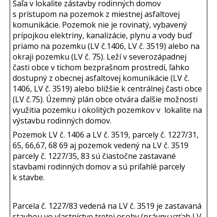
Šaľa v lokalite zástavby rodinných domov
s prístupom na pozemok z miestnej asfaltovej
komunikácie. Pozemok nie je rovinatý, vybavený
prípojkou elektriny, kanalizácie, plynu a vody buď
priamo na pozemku (LV č.1406, LV č. 3519) alebo na
okraji pozemku (LV č. 75). Leží v severozápadnej
časti obce v tichom bezprašnom prostredí, ľahko
dostupný z obecnej asfaltovej komunikácie (LV č.
1406, LV č. 3519) alebo bližšie k centrálnej časti obce
(LV č.75). Územný plán obce otvára ďalšie možnosti
využitia pozemku i okolitých pozemkov v lokalite na
výstavbu rodinných domov.
Pozemok LV č. 1406 a LV č. 3519, parcely č. 1227/31,
65, 66,67, 68 69 aj pozemok vedený na LV č. 3519
parcely č. 1227/35, 83 sú čiastočne zastavané
stavbami rodinných domov a sú priľahlé parcely
k stavbe.
Parcela č. 1227/83 vedená na LV č. 3519 je zastavaná
stavbou vo vlastníctve tretej osoby (právny vzťah LV.