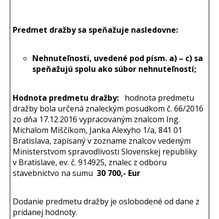
Predmet dražby sa speňažuje nasledovne:
Nehnuteľnosti, uvedené pod písm. a) – c) sa
speňažujú spolu ako súbor nehnuteľností;
Hodnota predmetu dražby:
hodnota predmetu
dražby bola určená znaleckým posudkom č. 66/2016
zo dňa 17.12.2016 vypracovaným znalcom Ing.
Michalom Miščíkom, Janka Alexyho 1/a, 841 01
Bratislava, zapísaný v zozname znalcov vedeným
Ministerstvom spravodlivosti Slovenskej republiky
v Bratislave, ev. č. 914925, znalec z odboru
stavebníctvo na sumu
30 700,- Eur
Dodanie predmetu dražby je oslobodené od dane z
pridanej hodnoty.