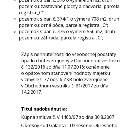
pozemku: zastavané plochy a nádvoria, parcela
registra „C“;
pozemok s par. č. 374/1 o výmere 708 m2, druh
pozemku: orná pôda, parcela registra „C“;
pozemok s par. č. 375 o výmere 556 m2, druh
pozemku: záhrada, parcela registra „C“;
Zápis nehnuteľností do všeobecnej podstaty
úpadcu bol zverejnený v Obchodnom vestníku
č. 132/2016 zo dňa 11.07.2016; oznámenie
o opätovnom stanovení hodnoty majetku
v zmysle § 77 ods. 6 ZKR bolo zverejnené
v Obchodnom vestníku č. 31/2017 zo dňa
14.2.2017.
Titul nadobudnutia:
Kúpna zmluva č. V 1460/07 zo dňa 30.8.2007
Okresný súd Galanta - Uznesenie Okresného