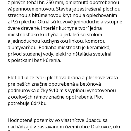
z plných tehál hr. 250 mm, omietnutá opotrebenou
vápennocementovou. Stavba je zastrešená plochou
strechou s bitúmenovou krytinou a oplechovaním
z PZn plechu. Okná sú kovové jednoduché a vstupné
dvere drevené. Interiér kuchyne tvorí jedna
miestnosť ako kuchyňa a jedáleň so stolom
a jednoduchou kuchynskou linkou, komorou
a umývarňou. Podlaha miestnosti je keramická,
prívod studenej vody, elektroinštalácia svetelná
s poistkami bez kúrenia.
Plot od ulice tvorí plechová brána a plechové vráta
pre peších značne opotrebená a betónová
podmurovka dĺžky 9,10 m s výplňou vyhotovenou
z oceľových rámov značne opotrebená. Plot
potrebuje údržbu.
Hodnotené pozemky vo vlastníctve úpadcu sa
nachádzajú v zastavanom území obce Diakovce, okr.