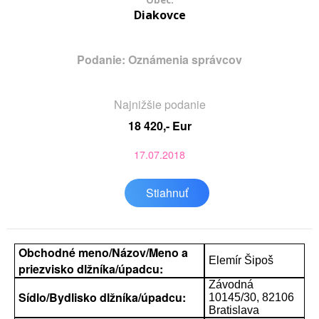
Obec:
Diakovce
Podanie: Oznámenia správcov
Najnižšie podanie
18 420,- Eur
17.07.2018
Stiahnuť
Obchodné meno/Názov/Meno a
Elemír Šipoš
priezvisko dlžníka/úpadcu:
Závodná
Sídlo/Bydlisko dlžníka/úpadcu:
10145/30, 82106
Bratislava