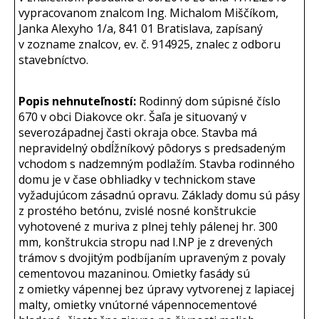
vypracovanom znalcom Ing. Michalom Miščíkom,
Janka Alexyho 1/a, 841 01 Bratislava, zapísaný
v zozname znalcov, ev. č. 914925, znalec z odboru
stavebníctvo.
Popis nehnuteľností:
Rodinný dom súpisné číslo
670 v obci Diakovce okr. Šaľa je situovaný v
severozápadnej časti okraja obce. Stavba má
nepravidelný obdĺžníkový pôdorys s predsadeným
vchodom s nadzemným podlažím. Stavba rodinného
domu je v čase obhliadky v technickom stave
vyžadujúcom zásadnú opravu. Základy domu sú pásy
z prostého betónu, zvislé nosné konštrukcie
vyhotovené z muriva z plnej tehly pálenej hr. 300
mm, konštrukcia stropu nad I.NP je z drevených
trámov s dvojitým podbíjaním upraveným z povaly
cementovou mazaninou. Omietky fasády sú
z omietky vápennej bez úpravy vytvorenej z lapiacej
malty, omietky vnútorné vápennocementové