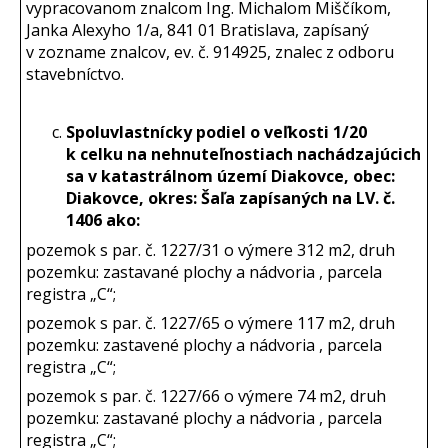
vypracovanom znalcom Ing. Michalom Miščíkom,
Janka Alexyho 1/a, 841 01 Bratislava, zapísaný
v zozname znalcov, ev. č. 914925, znalec z odboru
stavebníctvo.
Spoluvlastnícky podiel o veľkosti 1/20
k celku na nehnuteľnostiach nachádzajúcich
sa v katastrálnom území Diakovce, obec:
Diakovce, okres: Šaľa zapísaných na LV. č.
1406 ako:
pozemok s par. č. 1227/31 o výmere 312 m2, druh
pozemku: zastavané plochy a nádvoria , parcela
registra „C“;
pozemok s par. č. 1227/65 o výmere 117 m2, druh
pozemku: zastavené plochy a nádvoria , parcela
registra „C“;
pozemok s par. č. 1227/66 o výmere 74 m2, druh
pozemku: zastavané plochy a nádvoria , parcela
registra „C“;