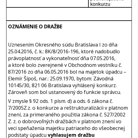
konkurzu
OZNÁMENIE O DRAŽBE
Uznesením Okresného súdu Bratislava I zo dňa
25.04.2016, č. k.: 8K/8/2016-196, ktoré nadobudlo
právoplatnosť a vykonateľnosť dňa 07.05.2016,
a ktoré bolo zverejnené v Obchodnom vestníku č.
87/2016 zo dňa 06.05.2016 bol na majetok úpadcu –
Elemír Šípoš, nar.: 25.09.1970, bytom: Závodná
10145/30, 821 06 Bratislava vyhlásený konkurz.
Zároveň som bol ustanovený do funkcie správcu.
V zmysle § 92 ods. 1 písm. d) a ods. 6 zákona č.
7/2005Z.z. o konkurze a reštrukturalizácii v platnom
znení, za primeraného použitia zákona č. 527/2002
Z. z. o dobrovoľných dražbách v platnom znení vo
veci speňaženia majetku patriaceho do všeobecnej
podstaty úpadcu
vyhlasujem dražbu