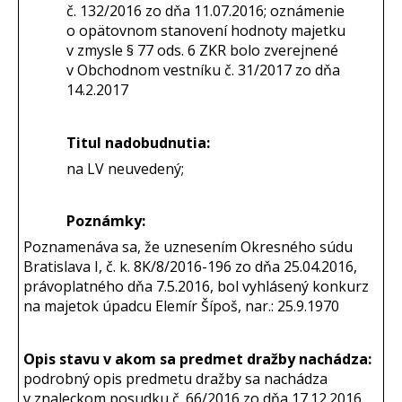
č. 132/2016 zo dňa 11.07.2016; oznámenie
o opätovnom stanovení hodnoty majetku
v zmysle § 77 ods. 6 ZKR bolo zverejnené
v Obchodnom vestníku č. 31/2017 zo dňa
14.2.2017
Titul nadobudnutia:
na LV neuvedený;
Poznámky:
Poznamenáva sa, že uznesením Okresného súdu
Bratislava I, č. k. 8K/8/2016-196 zo dňa 25.04.2016,
právoplatného dňa 7.5.2016, bol vyhlásený konkurz
na majetok úpadcu Elemír Šípoš, nar.: 25.9.1970
Opis stavu v akom sa predmet dražby nachádza:
podrobný opis predmetu dražby sa nachádza
v znaleckom posudku č. 66/2016 zo dňa 17.12.2016