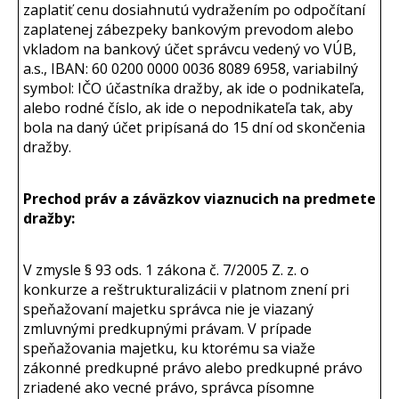
zaplatiť cenu dosiahnutú vydražením po odpočítaní
zaplatenej zábezpeky bankovým prevodom alebo
vkladom na bankový účet správcu vedený vo VÚB,
a.s., IBAN: 60 0200 0000 0036 8089 6958, variabilný
symbol: IČO účastníka dražby, ak ide o podnikateľa,
alebo rodné číslo, ak ide o nepodnikateľa tak, aby
bola na daný účet pripísaná do 15 dní od skončenia
dražby.
Prechod práv a záväzkov viaznucich na predmete
dražby:
V zmysle § 93 ods. 1 zákona č. 7/2005 Z. z. o
konkurze a reštrukturalizácii v platnom znení pri
speňažovaní majetku správca nie je viazaný
zmluvnými predkupnými právam. V prípade
speňažovania majetku, ku ktorému sa viaže
zákonné predkupné právo alebo predkupné právo
zriadené ako vecné právo, správca písomne