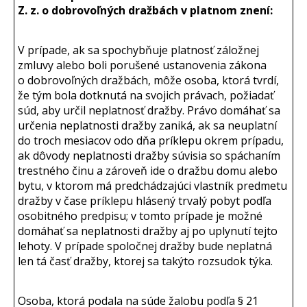
Z. z. o dobrovoľných dražbách v platnom znení:
V prípade, ak sa spochybňuje platnosť záložnej
zmluvy alebo boli porušené ustanovenia zákona
o dobrovoľných dražbách, môže osoba, ktorá tvrdí,
že tým bola dotknutá na svojich právach, požiadať
súd, aby určil neplatnosť dražby. Právo domáhať sa
určenia neplatnosti dražby zaniká, ak sa neuplatní
do troch mesiacov odo dňa príklepu okrem prípadu,
ak dôvody neplatnosti dražby súvisia so spáchaním
trestného činu a zároveň ide o dražbu domu alebo
bytu, v ktorom má predchádzajúci vlastník predmetu
dražby v čase príklepu hlásený trvalý pobyt podľa
osobitného predpisu; v tomto prípade je možné
domáhať sa neplatnosti dražby aj po uplynutí tejto
lehoty. V prípade spoločnej dražby bude neplatná
len tá časť dražby, ktorej sa takýto rozsudok týka.
Osoba, ktorá podala na súde žalobu podľa § 21