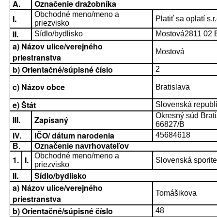
A.
Označenie dražobníka
Obchodné meno/meno a
I.
Platiť sa oplatí s.r.
priezvisko
II.
Sídlo/bydlisko
Mostová2811 02 B
a) Názov ulice/verejného
Mostová
priestranstva
b) Orientačné/súpisné číslo
2
c) Názov obce
Bratislava
e) Štát
Slovenská republ
Okresný súd Bratisl
III.
Zapísaný
66827/B
IV.
IČO/ dátum narodenia
45684618
B.
Označenie navrhovateľov
Obchodné meno/meno a
1.
I.
Slovenská sporiteľ
priezvisko
II.
Sídlo/bydlisko
a) Názov ulice/verejného
Tomášikova
priestranstva
b) Orientačné/súpisné číslo
48