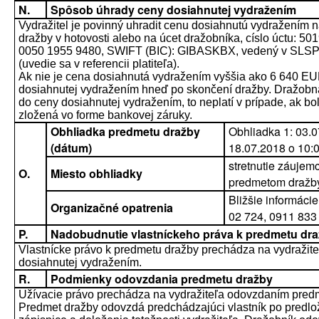
N.
Spôsob úhrady ceny dosiahnutej vydražením
Vydražitel je povinný uhradit cenu dosiahnutú vydražením 
dražby v hotovosti alebo na úcet dražobníka, císlo úctu:
0050 1955 9480, SWIFT (BIC): GIBASKBX, vedený v SLSP, a
(uvedie sa v referencii platiteľa).
Ak nie je cena dosiahnutá vydražením vyššia ako 6 640 EUR,
dosiahnutej vydražením hneď po skončení dražby. Dražobná
do ceny dosiahnutej vydražením, to neplatí v prípade, ak 
zložená vo forme bankovej záruky.
Obhliadka predmetu dražby
Obhliadka 1: 03.0
(dátum)
18.07.2018 o 10:
stretnutie záujem
O.
Miesto obhliadky
predmetom dražby
Bližšie informácie
Organizačné opatrenia
02 724, 0911 833 
P.
Nadobudnutie vlastníckeho práva k predmetu dr
Vlastnícke právo k predmetu dražby prechádza na vydražite
dosiahnutej vydražením.
R.
Podmienky odovzdania predmetu dražby
Užívacie právo prechádza na vydražiteľa odovzdaním pred
Predmet dražby odovzdá predchádzajúci vlastník po predlo