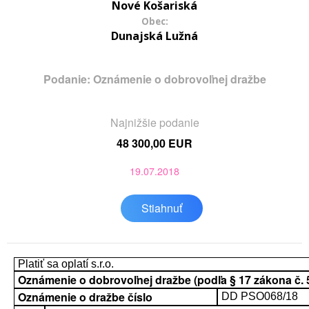
Nové Košariská
Obec:
Dunajská Lužná
Podanie: Oznámenie o dobrovoľnej dražbe
Najnižšie podanie
48 300,00 EUR
19.07.2018
Stiahnuť
Platiť sa oplatí s.r.o.
Oznámenie o dobrovoľnej dražbe (podľa § 17 zákona č. 52
Oznámenie o dražbe číslo
DD PSO068/18