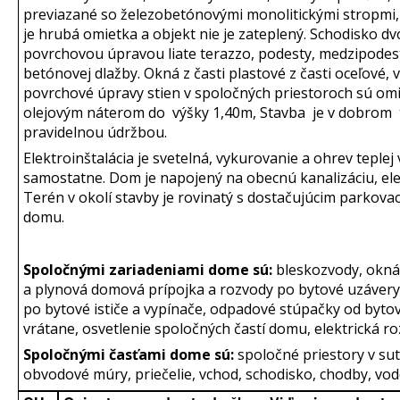
previazané so železobetónovými monolitickými stropmi
je hrubá omietka a objekt nie je zateplený. Schodisko 
povrchovou úpravou liate terazzo, podesty, medzipodes
betónovej dlažby. Okná z časti plastové z časti oceľové
povrchové úpravy stien v spoločných priestoroch sú o
olejovým náterom do výšky 1,40m, Stavba je v dobrom
pravidelnou údržbou.
Elektroinštalácia je svetelná, vykurovanie a ohrev teple
samostatne. Dom je napojený na obecnú kanalizáciu, elek
Terén v okolí stavby je rovinatý s dostačujúcim parkov
domu.
Spoločnými zariadeniami dome sú:
bleskozvody, okná
a plynová domová prípojka a rozvody po bytové uzávery,
po bytové ističe a vypínače, odpadové stúpačky od byt
vrátane, osvetlenie spoločných častí domu, elektrická r
Spoločnými časťami dome sú:
spoločné priestory v su
obvodové múry, priečelie, vchod, schodisko, chodby, vod