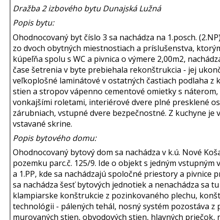
Dražba 2 izbového bytu Dunajská Lužná
Popis bytu:
Ohodnocovaný byt číslo 3 sa nachádza na 1.posch. (2.N
zo dvoch obytných miestnostiach a príslušenstva, ktorý
kúpeľňa spolu s WC a pivnica o výmere 2,00m2, nachádz
čase šetrenia v byte prebiehala rekonštrukcia - jej ukon
veľkoplošné laminátové v ostatných častiach podlaha z 
stien a stropov vápenno cementové omietky s náterom, 
vonkajšími roletami, interiérové dvere plné presklené o
zárubniach, vstupné dvere bezpečnostné. Z kuchyne je v
vstavané skrine.
Popis bytového domu:
Ohodnocovaný bytový dom sa nachádza v k.ú. Nové Koša
pozemku parc.č. 125/9. Ide o objekt s jedným vstupným 
a 1.PP, kde sa nachádzajú spoločné priestory a pivnice 
sa nachádza šesť bytových jednotiek a nenachádza sa tu 
klampiarske konštrukcie z pozinkovaného plechu, konšt
technológii - pálených tehál, nosný systém pozostáva z
murovaných stien, obvodových stien, hlavných priečok, 