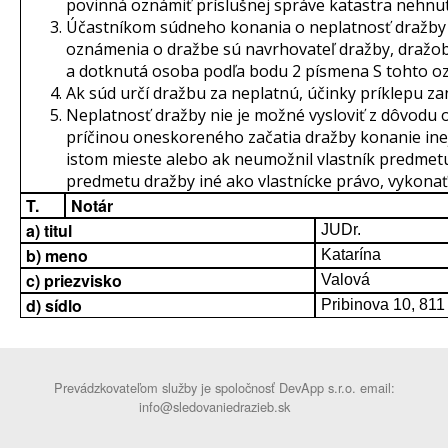
povinná oznámiť príslušnej správe katastra nehnut
Účastníkom súdneho konania o neplatnosť dražby 
oznámenia o dražbe sú navrhovateľ dražby, dražobní
a dotknutá osoba podľa bodu 2 písmena S tohto o
Ak súd určí dražbu za neplatnú, účinky príklepu za
Neplatnosť dražby nie je možné vysloviť z dôvodu 
príčinou oneskoreného začatia dražby konanie in
istom mieste alebo ak neumožnil vlastník predmetu
predmetu dražby iné ako vlastnícke právo, vykona
T.
Notár
a) titul
JUDr.
b) meno
Katarína
c) priezvisko
Valová
d) sídlo
Pribinova 10, 811
Prevádzkovateľom služby je spoločnosť DevApp s.r.o. email:
info@sledovaniedrazieb.sk