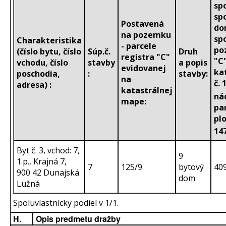
sp
sp
Postavená
do
na pozemku
sp
Charakteristika
- parcele
po
(číslo bytu, číslo
Súp.č.
Druh
registra "C"
"C
vchodu, číslo
stavby
a popis
evidovanej
ka
poschodia,
:
stavby:
na
č. 
adresa) :
katastrálnej
ná
mape:
par
pl
14
Byt č. 3, vchod: 7,
9
1.p., Krajná 7,
7
125/9
bytový
40
900 42 Dunajská
dom
Lužná
Spoluvlastnícky podiel v 1/1.
H.
Opis predmetu dražby