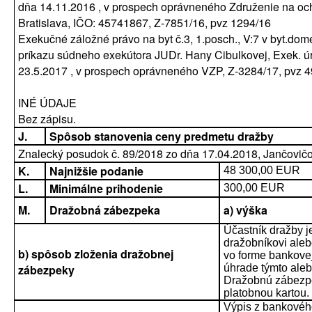
dňa 14.11.2016 , v prospech oprávneného Združenie na och
Bratislava, IČO: 45741867, Z-7851/16, pvz 1294/16
Exekučné záložné právo na byt č.3, 1.posch., V:7 v byt.dome 
príkazu súdneho exekútora JUDr. Hany Cibulkovej, Exek. úr
23.5.2017 , v prospech oprávneného VZP, Z-3284/17, pvz 
INÉ ÚDAJE
Bez zápisu.
J.
Spôsob stanovenia ceny predmetu dražby
Znalecký posudok č. 89/2018 zo dňa 17.04.2018, Jančovi
K.
Najnižšie podanie
48 300,00 EUR
L.
Minimálne prihodenie
300,00 EUR
M.
Dražobná zábezpeka
a) výška
Účastník dražby j
dražobníkovi aleb
b) spôsob zloženia dražobnej
vo forme bankovej
zábezpeky
úhrade týmto al
Dražobnú zábezpe
platobnou kartou.
Výpis z bankovéh