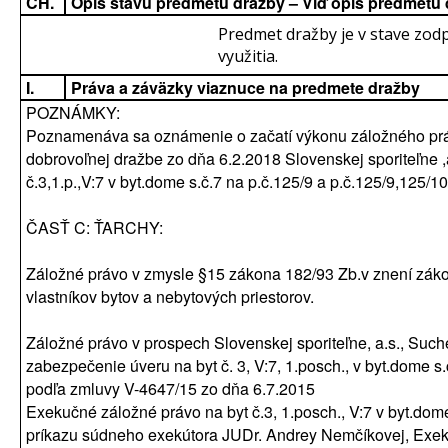
CH.
Opis stavu predmetu dražby – Viď opis predmetu
Predmet dražby je v stave zo
využitia.
I.
Práva a záväzky viaznuce na predmete dražby
POZNÁMKY:
Poznamenáva sa oznámenie o začatí výkonu záložného prá
dobrovoľnej dražbe zo dňa 6.2.2018 Slovenskej sporiteľne ,
č.3,1.p.,V:7 v byt.dome s.č.7 na p.č.125/9 a p.č.125/9,125/
ČASŤ C: ŤARCHY:
Záložné právo v zmysle §15 zákona 182/93 Zb.v znení záko
vlastníkov bytov a nebytových priestorov.
Záložné právo v prospech Slovenskej sporiteľne, a.s., Such
zabezpečenie úveru na byt č. 3, V:7, 1.posch., v byt.dome s.
podľa zmluvy V-4647/15 zo dňa 6.7.2015
Exekučné záložné právo na byt č.3, 1.posch., V:7 v byt.dome 
príkazu súdneho exekútora JUDr. Andrey Nemčíkovej, Exek.