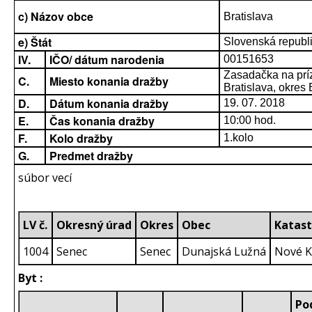
c) Názov obce
Bratislava
e) Štát
Slovenská republ
IV.
IČO/ dátum narodenia
00151653
Zasadačka na príz
C.
Miesto konania dražby
Bratislava, okres B
D.
Dátum konania dražby
19. 07. 2018
E.
Čas konania dražby
10:00 hod.
F.
Kolo dražby
1.kolo
G.
Predmet dražby
súbor vecí
LV č.
Okresný úrad
Okres
Obec
Katast
1004
Senec
Senec
Dunajská Lužná
Nové K
Byt :
Po