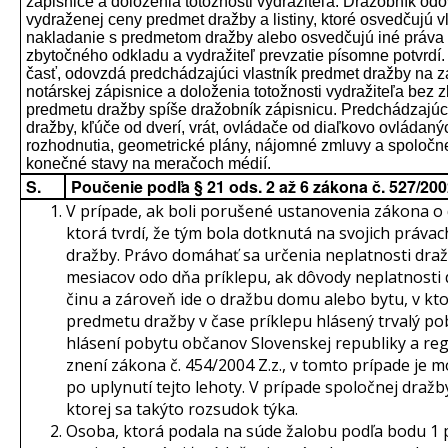
zápisnice a doloženia totožnosti vydražiteľa. Dražobník odo
vydraženej ceny predmet dražby a listiny, ktoré osvedčujú 
nakladanie s predmetom dražby alebo osvedčujú iné práva 
zbytočného odkladu a vydražiteľ prevzatie písomne potvrdí.
časť, odovzdá predchádzajúci vlastník predmet dražby na 
notárskej zápisnice a doloženia totožnosti vydražiteľa bez
predmetu dražby spíše dražobník zápisnicu. Predchádzajúc
dražby, kľúče od dverí, vrát, ovládače od diaľkovo ovláda
rozhodnutia, geometrické plány, nájomné zmluvy a spoločne
konečné stavy na meračoch médií.
S.
Poučenie podľa § 21 ods. 2 až 6 zákona č. 527/20
V prípade, ak boli porušené ustanovenia zákona 
ktorá tvrdí, že tým bola dotknutá na svojich právac
dražby. Právo domáhať sa určenia neplatnosti draž
mesiacov odo dňa príklepu, ak dôvody neplatnosti
činu a zároveň ide o dražbu domu alebo bytu, v kt
predmetu dražby v čase príklepu hlásený trvalý pob
hlásení pobytu občanov Slovenskej republiky a regi
znení zákona č. 454/2004 Z.z., v tomto prípade je 
po uplynutí tejto lehoty. V prípade spoločnej dražb
ktorej sa takýto rozsudok týka.
Osoba, ktorá podala na súde žalobu podľa bodu 1 