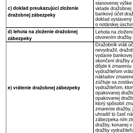
stanovenej výške 
c) doklad preukazujúci zloženie
vklade dražobnej
dražobnej zábezpeky
bankový účet draž
doklad vystavený
o notárskej úscho
d) lehota na zloženie dražobnej
Lehota na zložen
zábezpeky
otvorením dražby.
Dražobník vráti ú
nevydražil, dražo
vydanie bankovej
skončení dražby a
dôjde k zmareniu
vydražiteľom vrát
nákladov zmarene
zúčtuje sa zostá
e) vrátenie dražobnej zábezpeky
vydražiteľom, kto
opakovanej dražb
opakovanej dražby
ktorý spôsobil zma
zmarenie dražby, 
uhradiť tú časť n
zábezpeka ním zlo
dražby, konanej 
dražby vydražiteľ