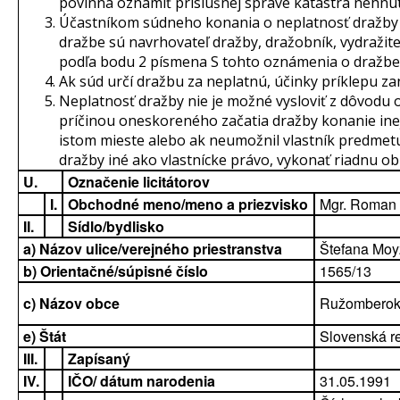
povinná oznámiť príslušnej správe katastra nehnut
Účastníkom súdneho konania o neplatnosť dražby
dražbe sú navrhovateľ dražby, dražobník, vydražite
podľa bodu 2 písmena S tohto oznámenia o dražbe
Ak súd určí dražbu za neplatnú, účinky príklepu za
Neplatnosť dražby nie je možné vysloviť z dôvodu 
príčinou oneskoreného začatia dražby konanie in
istom mieste alebo ak neumožnil vlastník predmet
dražby iné ako vlastnícke právo, vykonať riadnu o
U.
Označenie licitátorov
I.
Obchodné meno/meno a priezvisko
Mgr. Roman
II.
Sídlo/bydlisko
a) Názov ulice/verejného priestranstva
Štefana Mo
b) Orientačné/súpisné číslo
1565/13
c) Názov obce
Ružombero
e) Štát
Slovenská r
III.
Zapísaný
IV.
IČO/ dátum narodenia
31.05.1991