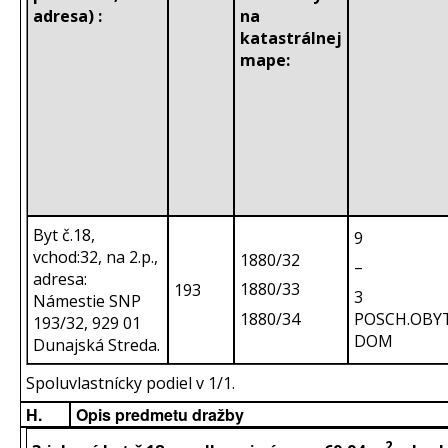
adresa) :
na
katastrálnej
mape:
Byt č.18,
9
vchod:32, na 2.p.,
1880/32
–
adresa:
1880/33
193
3
Námestie SNP
1880/34
POSCH.OBY
193/32, 929 01
DOM
Dunajská Streda.
Spoluvlastnícky podiel v 1/1.
H.
Opis predmetu dražby
2