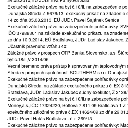
24.05.2010,EÚ JUDr.Eva Pálffyová Šaľa
Exekučné záložné právo na byt č.18/II. na zabezpečenie p
Dunajská Streda Z-5676/13- exekučný príkaz na zriadenie
14 zo dňa 05.08.2013, EÚ JUDr. Pavel Šajánek Senica
Exekučné záložné právo na zabezpečenie pohľadávky: SV
IČO:37988301 na základe exekučného príkazu na zriadeni
zo dňa 10.9.2014, EÚ Bratislava, JUDr. Ladislav Jakubec, Z
Účastník právneho vzťahu 40:
Záložné právo v prospech OTP Banka Slovensko ,a.s. Štúro
byt č.18/I.,V 3014/05
Vecné bremeno práva prístup k spravovaným teplovodným r
Streda v prospech spoločnosti SOUTHERM s.r.o. Dunajská
Exekučné záložné právo na zabezpečenie pohľadávky op
Dunajská Streda, na základe exekučného príkazu č. EX 31
Bratislava, JUDr. Ladislav Jakubec súdny exekútor, Z 2138/
Exekučné záložné právo na byt č.18/II.na zabezpečenie po
Money,a.s.,IČO:17324220, Bottova 7,811 09 Bratislava 1 Z-
exekučného záložného práva č.EX 14624/09 zo dňa 29.01
JUDr. Pavel Halás Bratislava - č.z. 369/13
Exekučné záložné právo na zabezpečenie pohľadávky: MadN