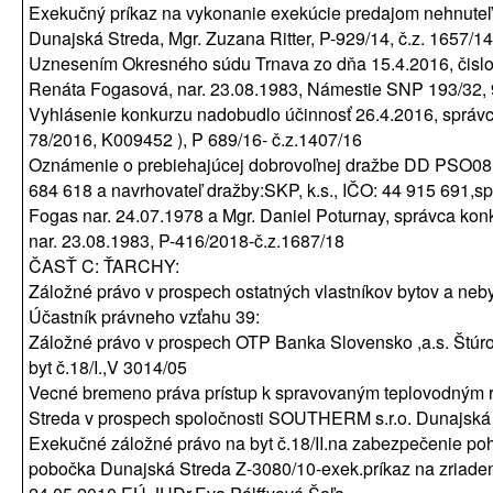
Exekučný príkaz na vykonanie exekúcie predajom nehnuteľ
Dunajská Streda, Mgr. Zuzana Ritter, P-929/14, č.z. 1657/14
Uznesením Okresného súdu Trnava zo dňa 15.4.2016, čislo
Renáta Fogasová, nar. 23.08.1983, Námestie SNP 193/32, 
Vyhlásenie konkurzu nadobudlo účinnosť 26.4.2016, správc
78/2016, K009452 ), P 689/16- č.z.1407/16
Oznámenie o prebiehajúcej dobrovoľnej dražbe DD PSO081/18
684 618 a navrhovateľ dražby:SKP, k.s., IČO: 44 915 691,
Fogas nar. 24.07.1978 a Mgr. Daniel Poturnay, správca ko
nar. 23.08.1983, P-416/2018-č.z.1687/18
ČASŤ C: ŤARCHY:
Záložné právo v prospech ostatných vlastníkov bytov a neb
Účastník právneho vzťahu 39:
Záložné právo v prospech OTP Banka Slovensko ,a.s. Štúro
byt č.18/I.,V 3014/05
Vecné bremeno práva prístup k spravovaným teplovodným r
Streda v prospech spoločnosti SOUTHERM s.r.o. Dunajská
Exekučné záložné právo na byt č.18/II.na zabezpečenie poh
pobočka Dunajská Streda Z-3080/10-exek.príkaz na zriaden