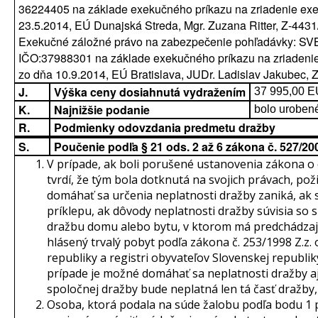
36224405 na základe exekučného príkazu na zriadenie ex
23.5.2014, EÚ Dunajská Streda, Mgr. Zuzana Ritter, Z-4431/
Exekučné záložné právo na zabezpečenie pohľadávky: SV
IČO:37988301 na základe exekučného príkazu na zriadeni
zo dňa 10.9.2014, EÚ Bratislava, JUDr. Ladislav Jakubec, Z
J.
Výška ceny dosiahnutá vydražením
37 995,00 
K.
Najnižšie podanie
bolo uroben
R.
Podmienky odovzdania predmetu dražby
S.
Poučenie podľa § 21 ods. 2 až 6 zákona č. 527/2
V prípade, ak boli porušené ustanovenia zákona o
tvrdí, že tým bola dotknutá na svojich právach, pož
domáhať sa určenia neplatnosti dražby zaniká, ak 
príklepu, ak dôvody neplatnosti dražby súvisia so 
dražbu domu alebo bytu, v ktorom má predchádzajú
hlásený trvalý pobyt podľa zákona č. 253/1998 Z.z.
republiky a registri obyvateľov Slovenskej republik
prípade je možné domáhať sa neplatnosti dražby aj 
spoločnej dražby bude neplatná len tá časť dražby,
Osoba, ktorá podala na súde žalobu podľa bodu 1 