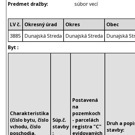
Predmet dražby:
súbor vecí
LV č.
Okresný úrad
Okres
Obec
3885
Dunajská Streda
Dunajská Streda
Dunajská St
Byt :
Postavená
na
Charakteristika
pozemkoch
(číslo bytu, číslo
Súp.č.
- parcelách
Druh a popi
vchodu, číslo
stavby
registra "C"
stavby:
poschodia,
:
evidovaných