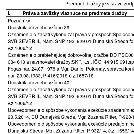
Predmet dražby je v stave zod
I.
Práva a záväzky viaznuce na predmete dražby
Poznámky:
Účastník právneho vzťahu 39:
Oznámenie o začatí výkonu zál.práva v prospech:Spoločenst
SVB SEVER II., Nám. SNP 193, 929 01 Dunajská Streda for
v.z.1006/12
Oznámenie o prebiehajúcej dobrovoľnej dražbe DD PSO081/18
684 618 a navrhovateľ dražby:SKP, k.s., IČO: 44 915 691,
Fogas nar. 24.07.1978 a Mgr. Daniel Poturnay, správca ko
nar. 23.08.1983, P-416/2018-č.z.1687/18
Účastník právneho vzťahu 40:
Oznámenie o začatí výkonu zál.práva v prospech:Spoločenst
SVB SEVER II., Nám. SNP 193, 929 01 Dunajská Streda for
v.z.1006/12
Upovedomenie o spôsobe vykonania exekúcie zriadením e
23.5.2014, EÚ Dunajská Streda, Mgr. Zuzana Ritter, P-928/1
Upovedomenie o spôsobe vykonania exekúcie predajom neh
Dunajská Streda, Mgr. Zuzana Ritter, P-932/14, č.z. 1656/14