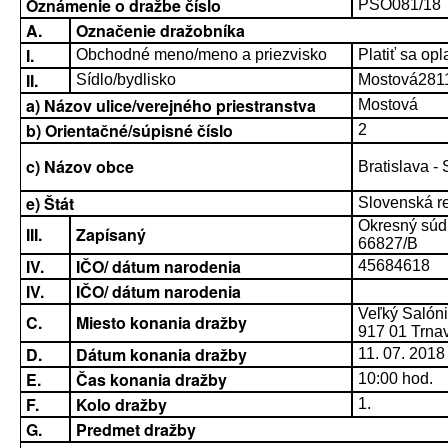
Oznámenie o dražbe číslo
PSO081/18
A.
Označenie dražobníka
I.
Obchodné meno/meno a priezvisko
Platiť sa opla
II.
Sídlo/bydlisko
Mostová2811 
a) Názov ulice/verejného priestranstva
Mostová
b) Orientačné/súpisné číslo
2
c) Názov obce
Bratislava -
e) Štát
Slovenská r
Okresný súd B
III.
Zapísaný
66827/B
IV.
IČO/ dátum narodenia
45684618
IV.
IČO/ dátum narodenia
Veľký Salón
C.
Miesto konania dražby
917 01 Trnav
D.
Dátum konania dražby
11. 07. 2018
E.
Čas konania dražby
10:00 hod.
F.
Kolo dražby
1.
G.
Predmet dražby