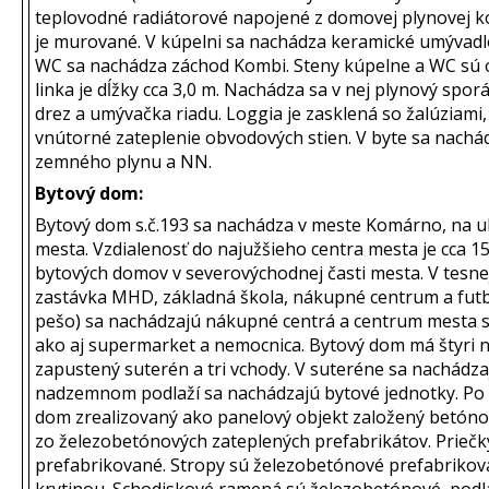
teplovodné radiátorové napojené z domovej plynovej ko
je murované. V kúpelni sa nachádza keramické umývad
WC sa nachádza záchod Kombi. Steny kúpelne a WC sú
linka je dĺžky cca 3,0 m. Nachádza sa v nej plynový spor
drez a umývačka riadu. Loggia je zasklená so žalúziami, 
vnútorné zateplenie obvodových stien. V byte sa nachád
zemného plynu a NN.
Bytový dom:
Bytový dom s.č.193 sa nachádza v meste Komárno, na ul
mesta. Vzdialenosť do najužšieho centra mesta je cca 1
bytových domov v severovýchodnej časti mesta. V tesne
zastávka MHD, základná škola, nákupné centrum a futbal
pešo) sa nachádzajú nákupné centrá a centrum mesta s
ako aj supermarket a nemocnica. Bytový dom má štyri 
zapustený suterén a tri vchody. V suteréne sa nachádza
nadzemnom podlaží sa nachádzajú bytové jednotky. Po 
dom zrealizovaný ako panelový objekt založený betón
zo železobetónových zateplených prefabrikátov. Priečk
prefabrikované. Stropy sú železobetónové prefabrikov
krytinou. Schodiskové ramená sú železobetónové, podla