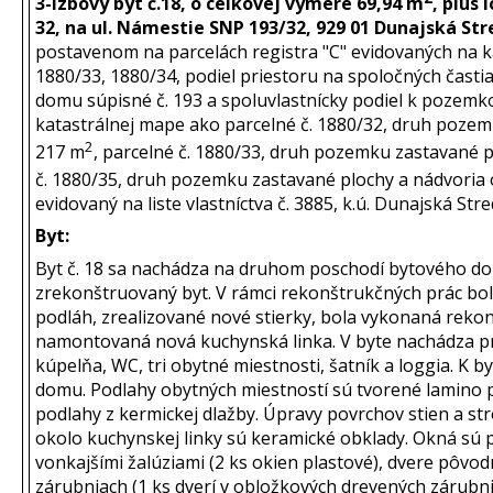
3-izbový byt č.18, o celkovej výmere 69,94 m
, plus
32, na ul. Námestie SNP 193/32, 929 01 Dunajská St
postavenom na parcelách registra "C" evidovaných na k
1880/33, 1880/34, podiel priestoru na spoločných čast
domu súpisné č. 193 a spoluvlastnícky podiel k pozemk
katastrálnej mape ako parcelné č. 1880/32, druh poze
2
217 m
, parcelné č. 1880/33, druh pozemku zastavané 
č. 1880/35, druh pozemku zastavané plochy a nádvoria
evidovaný na liste vlastníctva č. 3885, k.ú. Dunajská Stre
Byt:
Byt č. 18 sa nachádza na druhom poschodí bytového domu
zrekonštruovaný byt. V rámci rekonštrukčných prác bo
podláh, zrealizované nové stierky, bola vykonaná reko
namontovaná nová kuchynská linka. V byte nachádza p
kúpelňa, WC, tri obytné miestnosti, šatník a loggia. K b
domu. Podlahy obytných miestností sú tvorené lamino p
podlahy z kermickej dlažby. Úpravy povrchov stien a st
okolo kuchynskej linky sú keramické obklady. Okná sú
vonkajšími žalúziami (2 ks okien plastové), dvere pôvo
zárubniach (1 ks dverí v obložkových drevených zárubn