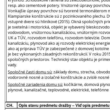
resp. ako cementové potery. Vnútorné úpravy povrcho
Vonkajšie úpravy povrchov sú tvorené termonáterom n
Klampiarske konštrukcie sú z pozinkovaného plechu. Dv
vstupné dvere sú hliníkové (2015). Okná spoločných prie
je svetelná i motorická, objekt je vybavený bleskozvo
vodovodom, vnútornou kanalizáciou, vnútorným rozv
UK a TÚV, rozvodom telefónu, rozvodom televízie. Dom
kanalizáciu, plynovod ako aj rozvody elektrickej energ
ako aj príprava TÚV je zabezpečené z domovej kotolne
je bez vykonaných zásadných rekonštrukcií. V roku 20
spoločných priestorov. Technický stav objektu je prime
vady.
Spoločné časti domu sú:
základy domu, strecha, obvodov
vodorovné nosné a izolačné konštrukcie a zvislé nosné 
Spoločné zariadenia domu sú:
kočíkárne, domová plyno
plynové, kanalizačné, teplovodné, elektrické, telefónne 
CH.
Opis stavu predmetu dražby – Viď opis predmetu