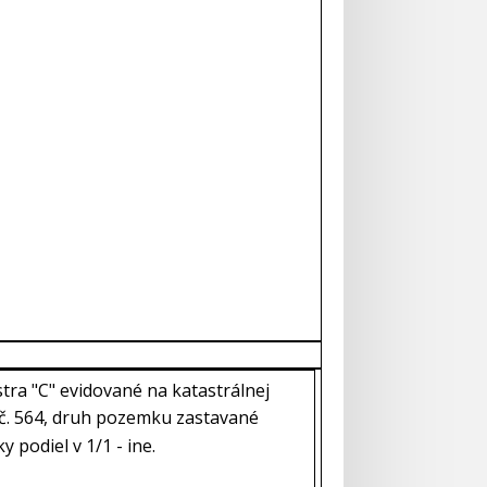
istra "C" evidované na katastrálnej
 č. 564, druh pozemku zastavané
y podiel v 1/1 - ine.