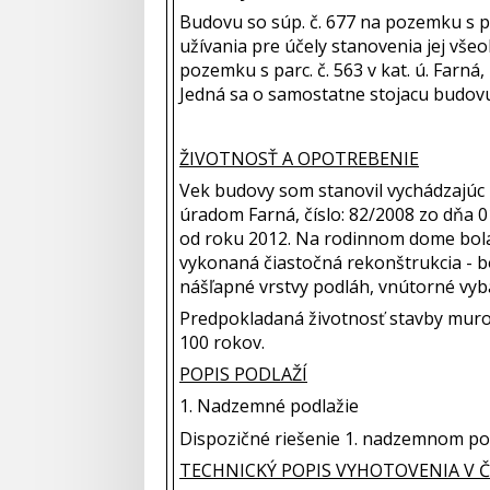
Budovu so súp. č. 677 na pozemku s par
užívania pre účely stanovenia jej v
pozemku s parc. č. 563 v kat. ú. Far
Jedná sa o samostatne stojacu budov
ŽIVOTNOSŤ A OPOTREBENIE
Vek budovy som stanovil vychádzajúc
úradom Farná, číslo: 82/2008 zo dňa 
od roku 2012. Na rodinnom dome bola
vykonaná čiastočná rekonštrukcia - b
nášľapné vrstvy podláh, vnútorné vyb
Predpokladaná životnosť stavby murova
100 rokov.
POPIS PODLAŽÍ
1. Nadzemné podlažie
Dispozičné riešenie 1. nadzemnom pod
TECHNICKÝ POPIS VYHOTOVENIA V Č