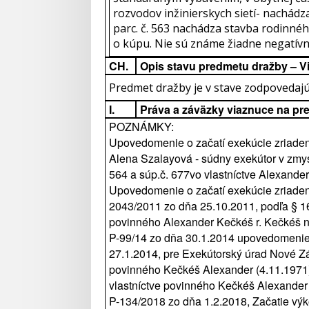
rozvodov inžinierskych sietí- nachádz
parc. č. 563 nachádza stavba rodinn
o kúpu. Nie sú známe žiadne negatív
CH.
Opis stavu predmetu dražby – V
Predmet dražby je v stave zodpovedajú
I.
Práva a záväzky viaznuce na pr
POZNÁMKY:
Upovedomenie o začatí exekúcie zriaden
Alena Szalayová - súdny exekútor v zmy
564 a súp.č. 677vo vlastníctve Alexander
Upovedomenie o začatí exekúcie zriaden
2043/2011 zo dňa 25.10.2011, podľa § 16
povinného Alexander Kečkéš r. Kečkéš na
P-99/14 zo dňa 30.1.2014 upovedomenie
27.1.2014, pre Exekútorský úrad Nové Zá
povinného Kečkéš Alexander (4.11.1971) 
vlastníctve povinného Kečkéš Alexander r
P-134/2018 zo dňa 1.2.2018, Začatie výko