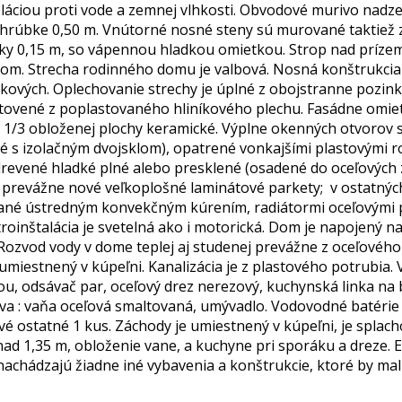
oláciou proti vode a zemnej vlhkosti. Obvodové murivo na
 hrúbke 0,50 m. Vnútorné nosné steny sú murované taktiež 
ky 0,15 m, so vápennou hladkou omietkou. Strop nad prízem
m. Strecha rodinného domu je valbová. Nosná konštrukcia 
ážkových. Oplechovanie strechy je úplné z obojstranne pozi
otovené z poplastovaného hliníkového plechu. Fasádne omie
o 1/3 obloženej plochy keramické. Výplne okenných otvoro
vé s izolačným dvojsklom), opatrené vonkajšími plastovými 
drevené hladké plné alebo presklené (osadené do oceľových 
 prevážne nové veľkoplošné laminátové parkety; v ostatnýc
vané ústredným konvekčným kúrením, radiátormi oceľovými p
troinštalácia je svetelná ako i motorická. Dom je napojený n
Rozvod vody v dome teplej aj studenej prevážne z oceľového 
umiestnený v kúpeľni. Kanalizácia je z plastového potrubia.
č par, oceľový drez nerezový, kuchynská linka na báze 
va : vaňa oceľová smaltovaná, umývadlo. Vodovodné batérie
é ostatné 1 kus. Záchody je umiestnený v kúpeľni, je splach
nad 1,35 m, obloženie vane, a kuchyne pri sporáku a dreze. 
achádzajú žiadne iné vybavenia a konštrukcie, ktoré by mali 