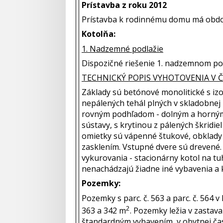
Prístavba z roku 2012
Prístavba k rodinnému domu má obdobn
Kotolňa:
1. Nadzemné podlažie
Dispozičné riešenie 1. nadzemnom podl
TECHNICKÝ POPIS VYHOTOVENIA V Č
Základy sú betónové monolitické s iz
nepálených tehál plných v skladobnej
rovným podhľadom - dolným a horným 
sústavy, s krytinou z pálených škrid
omietky sú vápenné štukové, obklady
zasklením. Vstupné dvere sú drevené.
vykurovania - stacionárny kotol na tuh
nenachádzajú žiadne iné vybavenia a k
Pozemky:
Pozemky s parc. č. 563 a parc. č. 564 v
2
363 a 342 m
. Pozemky ležia v zasta
štandardným vybavením, v obytnej čas