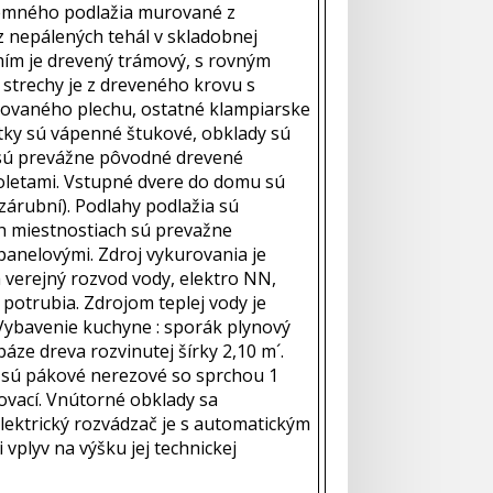
dzemného podlažia murované z
z nepálených tehál v skladobnej
ím je drevený trámový, s rovným
strechy je z dreveného krovu s
nkovaného plechu, ostatné klampiarske
tky sú vápenné štukové, obklady sú
v sú prevážne pôvodné drevené
roletami. Vstupné dvere do domu sú
zárubní). Podlahy podlažia sú
h miestnostiach sú prevažne
anelovými. Zdroj vykurovania je
a verejný rozvod vody, elektro NN,
potrubia. Zdrojom teplej vody je
 Vybavenie kuchyne : sporák plynový
dreva rozvinutej šírky 2,10 m´.
 sú pákové nerezové so sprchou 1
ovací. Vnútorné obklady sa
Elektrický rozvádzač je s automatickým
vplyv na výšku jej technickej