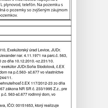
STL plynovod, telefón. Na pozemku s
jedná o pozemky so zvýšeným záujmom
 pozemkov.
10, Exekútorský úrad Levice, JUDr.
exander nar. 4.11.1971 na parc.č. 563,
0 zo dňa 10.12.2010.-vz.231/10.
y exekútor JUDr.Soňa Stodolová, č.EX
om na p.č.563- sč.677 vo vlastníctve
244/11.
nehnuteľnosť č.EX 117/2012-23 zo dňa
167 zákona NR SR č. 233/1995 Z.z., pre
 p.č. 563-sč.677 rodinný dom, vo
ava, IČO: 00151653, ktorý realizuje