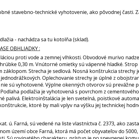
é stavebno-technické vyhotovenie, ako pôvodnej časti. Zah
ažia - nachádza sa tu kotolňa (sklad).
ASE OBHLIADKY :
oláciou proti vode a zemnej vlhkosti. Obvodové murivo na
 hrúbke 0,30 m. Vnútorné omietky sú vápenné hladké. Strop
záklopom. Strecha je sedlová. Nosná konštrukcia strechy 
iel jednodrážkových. Oplechovanie strechy je úplné z obojst
 nie sú vyhotovené. Výplne okenných otvorov sú prevážne
 Podlaha podlažia je vyhotovená s povrchom z cementového 
é palivá. Elektroinštalácia je len svetelná, poistkové autom
onštrukcie, ktoré by mali vplyv na výšku jej technickej hodn
 kat. ú. Farná, sú vedené na liste vlastníctva č. 2373, ako za
vanom území obce Farná, ktorá má počet obyvateľov do 5000
ti. Sú rovinatého charakteru, prístup je po spevnenej komu