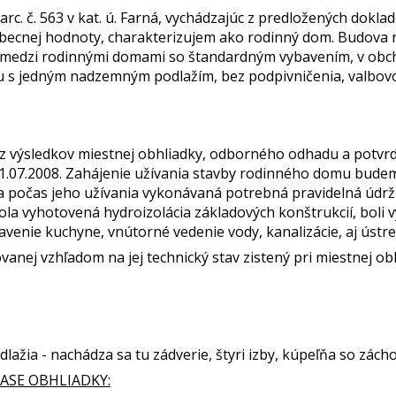
c. č. 563 v kat. ú. Farná, vychádzajúc z predložených doklad
šeobecnej hodnoty, charakterizujem ako rodinný dom. Budov
ná, medzi rodinnými domami so štandardným vybavením, v obch
u s jedným nadzemným podlažím, bez podpivničenia, valbov
 z výsledkov miestnej obhliadky, odborného odhadu a potvr
01.07.2008. Zahájenie užívania stavby rodinného domu bude
 počas jeho užívania vykonávaná potrebná pravidelná údrž
ola vyhotovená hydroizolácia základových konštrukcií, boli
avenie kuchyne, vnútorné vedenie vody, kanalizácie, aj ústr
nej vzhľadom na jej technický stav zistený pri miestnej ob
lažia - nachádza sa tu zádverie, štyri izby, kúpeľňa so zá
ASE OBHLIADKY: