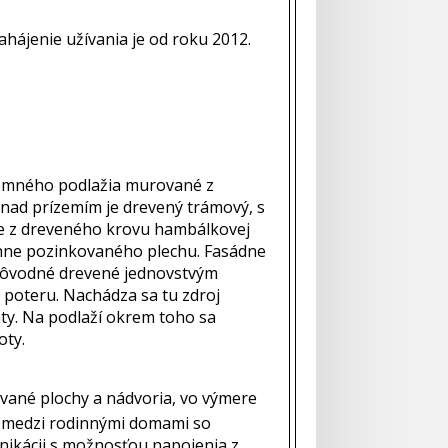
ájenie užívania je od roku 2012.
dzemného podlažia murované z
 nad prízemím je drevený trámový, s
je z dreveného krovu hambálkovej
ranne pozinkovaného plechu. Fasádne
 pôvodné drevené jednovstvým
poteru. Nachádza sa tu zdroj
aty. Na podlaží okrem toho sa
oty.
stavané plochy a nádvoria, vo výmere
, medzi rodinnými domami so
nikácii s možnosťou napojenia z