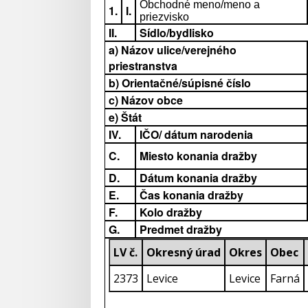
Obchodné meno/meno a
1.
I.
priezvisko
II.
Sídlo/bydlisko
a) Názov ulice/verejného
priestranstva
b) Orientačné/súpisné číslo
c) Názov obce
e) Štát
IV.
IČO/ dátum narodenia
C.
Miesto konania dražby
D.
Dátum konania dražby
E.
Čas konania dražby
F.
Kolo dražby
G.
Predmet dražby
LV č.
Okresný úrad
Okres
Obec
2373
Levice
Levice
Farná