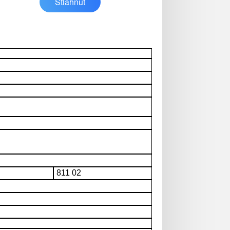
Stiahnuť
811 02