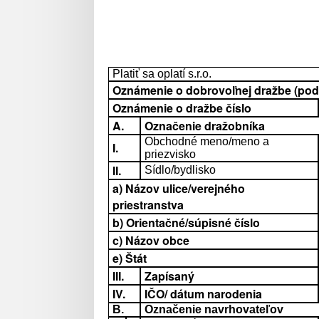
Platiť sa oplatí s.r.o.
Oznámenie o dobrovoľnej dražbe (podľa
Oznámenie o dražbe číslo
A.
Označenie dražobníka
Obchodné meno/meno a
I.
priezvisko
II.
Sídlo/bydlisko
a) Názov ulice/verejného
priestranstva
b) Orientačné/súpisné číslo
c) Názov obce
e) Štát
III.
Zapísaný
IV.
IČO/ dátum narodenia
B.
Označenie navrhovateľov