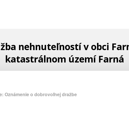
žba nehnuteľností v obci Far
katastrálnom území Farná
e: Oznámenie o dobrovoľnej dražbe