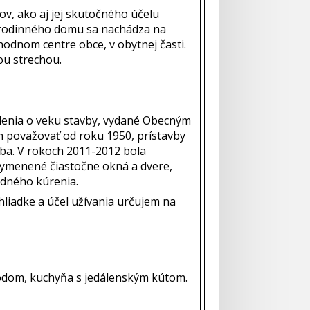
ov, ako aj jej skutočného účelu
a rodinného domu sa nachádza na
odnom centre obce, v obytnej časti.
ou strechou.
denia o veku stavby, vydané Obecným
m považovať od roku 1950, prístavby
ba. V rokoch 2011-2012 bola
 vymenené čiastočne okná a dvere,
edného kúrenia.
hliadke a účel užívania určujem na
chodom, kuchyňa s jedálenským kútom.