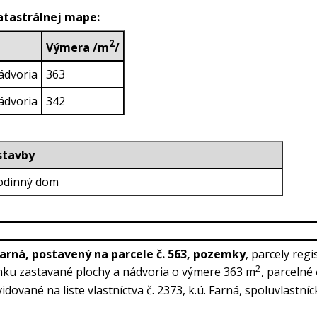
katastrálnej mape:
2
Výmera /m
/
ádvoria
363
ádvoria
342
ruh stavby
rodinný dom
Farná, postavený na parcele č. 563,
pozemky
, parcely reg
2
mku zastavané plochy a nádvoria o výmere 363 m
, parcelné
vidované na liste vlastníctva č. 2373, k.ú. Farná, spoluvlastníck