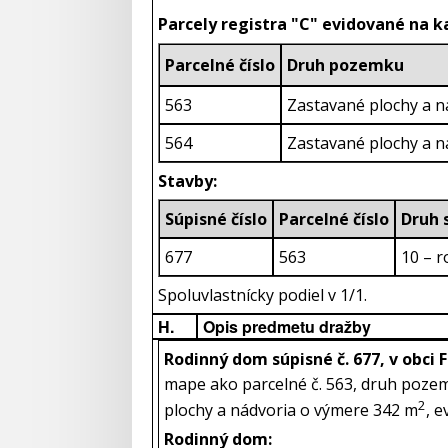
Parcely registra "C" evidované na 
Parcelné číslo
Druh pozemku
563
Zastavané plochy a n
564
Zastavané plochy a n
Stavby:
Súpisné číslo
Parcelné číslo
D
677
563
10 – 
Spoluvlastnícky podiel v 1/1.
H.
Opis predmetu dražby
Rodinný dom súpisné č. 677, v obci 
mape ako parcelné č. 563, druh poze
2
plochy a nádvoria o výmere 342 m
, e
Rodinný dom: