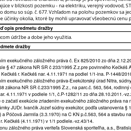
ajúce v blízkosti pozemku - na elektriku, verejný vodovod, 
ého domu so súp. č. 677. Vzhľadom na polohu pozemkov sa 
ne účinky okolia, ktoré by mohli upravovať všeobecnú cenu
iď opis predmetu dražby
com údržbe a dobe jeho využitia.
edmete dražby
ím exekučného záložného práva č. Ex 825/2010 zo dňa 2.12.20
sle § 47 zákona NR SR č 233/1995 Z.z.pre povinného Kečkéš Al
 Kečkéš r. Kečkéš nar. 4.11.1971 na podiel 1/1-ina. P-1448/201
ím exekučného záložného práva-Exekútorský úrad Nitra, súdn
8 zákona NR SR č.233/1995 Z.z., na parc.č. 563, 564, rodinný d
r. 4.11.1971 v podiele 1/1, č.P-1282/11 zo dňa 28.10.2011.-vz.
 o začatí exekúcie zriadením exekučného záložného práva na 
mky JUDr. Ivančík Jozef súdny exekútor, podľa ustanovenia § 
a Póčová Jarmila (3.3.1970) na C KN p.č.563, 564 a stavbu na
. Kečkéš (4.11.1971) v 1/1 podiele.-vz.43/14.
nu záložného práva veriteľa Slovenská sporiteľňa, a.s., Bratisl