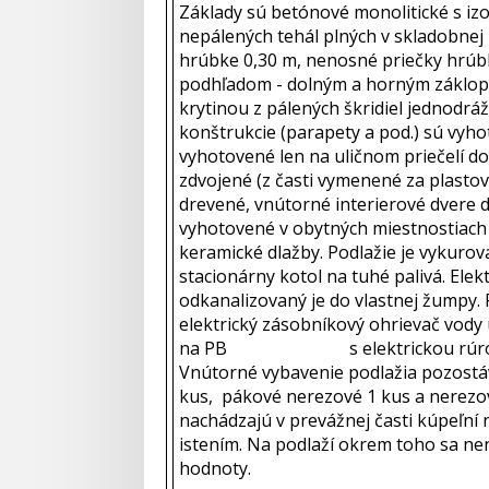
Základy sú betónové monolitické s iz
nepálených tehál plných v skladobnej
hrúbke 0,30 m, nenosné priečky hrúb
podhľadom - dolným a horným záklopo
krytinou z pálených škridiel jednodr
konštrukcie (parapety a pod.) sú vyh
vyhotovené len na uličnom priečelí d
zdvojené (z časti vymenené za plasto
drevené, vnútorné interierové dvere 
vyhotovené v obytných miestnostiach
keramické dlažby. Podlažie je vykuro
stacionárny kotol na tuhé palivá. Elek
odkanalizovaný je do vlastnej žumpy. 
elektrický zásobníkový ohrievač vody 
na PB s elektrickou rúrou, odsáva
Vnútorné vybavenie podlažia pozostá
kus, pákové nerezové 1 kus a nerezov
nachádzajú v prevážnej časti kúpeľní 
istením. Na podlaží okrem toho sa nen
hodnoty.