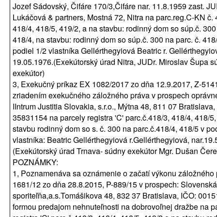
Jozef Sádovský, Čifáre 170/3,Čifáre nar. 11.8.1959 zast. JU
Lukáčová & partners, Mostná 72, Nitra na parc.reg.C-KN č. 
418/4, 418/5, 419/2, a na stavbu: rodinný dom so súp.č. 300 
418/4, na stavbu: rodinný dom so súp.č. 300 na parc. č. 418
podiel 1/2 vlastníka Gellérthegyiová Beatric r. Gellérthegyiov
19.05.1976.(Exekútorský úrad Nitra, JUDr. Miroslav Šupa s
exekútor)
3, Exekučný príkaz EX 1082/2017 zo dňa 12.9.2017, Z-514
zriadením exekučného záložného práva v prospech opráv
IIntrum Justitia Slovakia, s.r.o., Mýtna 48, 811 07 Bratislava,
35831154 na parcely registra 'C' parc.č.418/3, 418/4, 418/5,
stavbu rodinný dom so s. č. 300 na parc.č.418/4, 418/5 v po
vlastníka: Beatric Gellérthegyiová r.Gellérthegyiová, nar.19.
(Exekútorský úrad Trnava- súdny exekútor Mgr. Dušan Čer
POZNÁMKY:
1, Poznamenáva sa oznámenie o začatí výkonu záložného p
1681/12 zo dňa 28.8.2015, P-889/15 v prospech: Slovenská
sporiteľňa,a.s.Tomášikova 48, 832 37 Bratislava, IČO: 001
formou predajom nehnuteľnosti na dobrovoľnej dražbe na p