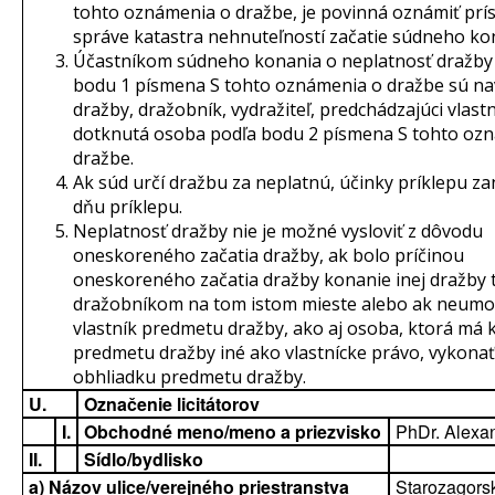
tohto oznámenia o dražbe, je povinná oznámiť prís
správe katastra nehnuteľností začatie súdneho ko
Účastníkom súdneho konania o neplatnosť dražby
bodu 1 písmena S tohto oznámenia o dražbe sú na
dražby, dražobník, vydražiteľ, predchádzajúci vlastn
dotknutá osoba podľa bodu 2 písmena S tohto oz
dražbe.
Ak súd určí dražbu za neplatnú, účinky príklepu za
dňu príklepu.
Neplatnosť dražby nie je možné vysloviť z dôvodu
oneskoreného začatia dražby, ak bolo príčinou
oneskoreného začatia dražby konanie inej dražby 
dražobníkom na tom istom mieste alebo ak neumo
vlastník predmetu dražby, ako aj osoba, ktorá má 
predmetu dražby iné ako vlastnícke právo, vykonať
obhliadku predmetu dražby.
U.
Označenie licitátorov
I.
Obchodné meno/meno a priezvisko
PhDr. Alexa
II.
Sídlo/bydlisko
a) Názov ulice/verejného priestranstva
Starozagors