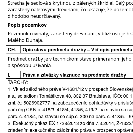
Strecha je sedlová s krytinou z pálených škridiel. Celý p
zarastený náletovými drevinami, čo ukazuje, že pozemok
dlhodobo neudržiavaný.
Popis pozemkov
Pozemok rovinatý, zarastený drevinami, v blízkosti je hr
Malého Dunaja.
CH.
Opis stavu predmetu dražby – Viď opis predmetu
Predmet dražby je v technickom stave primeranom jeho
a spôsobu užívania.
I.
Práva a záväzky viaznuce na predmete dražby
ŤARCHY:
1, Vklad záložného práva V-1681/12 v prospech Slovenskej 
a.s., so sídlom Tomášikova 48, 832 37 Bratislava, IČO: 00 
zml. č.: 5026902777 na zabezpečenie pohľadávky s príslu
parc.reg.CKN č. 418/3, 418/4, 418/5, 419/2, na stavbu so sú
parc. č. 418/4, na stavbu so súp.č. 300 na parc. č. 418/5. - 
2, Exekučný príkaz EX 1728/2013 zo dňa 7.3.2014, Z-1322
zriadením exekučného záložného práva v prospech oprávn