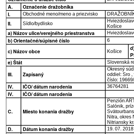
A.
Označenie dražobníka
I.
Obchodné meno/meno a priezvisko
DRAŽOBNÍK, 
Hviezdosla
II.
Sídlo/bydlisko
Košice
a) Názov ulice/verejného priestranstva
Hviezdoslav
b) Orientačné/súpisné číslo
6
d
c) Názov obce
Košice
P
e) Štát
Slovenská r
Okresný súd 
III.
Zapísaný
oddiel: Sro ,
číslo: 19669
IV.
IČO/ dátum narodenia
36764281
IV.
IČO/ dátum narodenia
Penzión ART
Salónik, prí
C.
Miesto konania dražby
Svätourbans
Nitra, okres 
Nitriansky kr
D.
Dátum konania dražby
19. 07. 2018