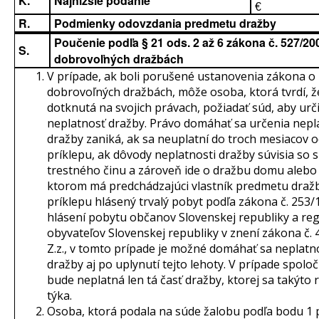
K.
Najnižšie podanie
€
R.
Podmienky odovzdania predmetu dražby
Poučenie podľa § 21 ods. 2 až 6 zákona č. 527/200
S.
dobrovoľných dražbách
V prípade, ak boli porušené ustanovenia zákona o
dobrovoľných dražbách, môže osoba, ktorá tvrdí, ž
dotknutá na svojich právach, požiadať súd, aby urči
neplatnosť dražby. Právo domáhať sa určenia nepl
dražby zaniká, ak sa neuplatní do troch mesiacov 
príklepu, ak dôvody neplatnosti dražby súvisia so
trestného činu a zároveň ide o dražbu domu alebo 
ktorom má predchádzajúci vlastník predmetu dražb
príklepu hlásený trvalý pobyt podľa zákona č. 253/1
hlásení pobytu občanov Slovenskej republiky a regi
obyvateľov Slovenskej republiky v znení zákona č.
Z.z., v tomto prípade je možné domáhať sa neplatn
dražby aj po uplynutí tejto lehoty. V prípade spolo
bude neplatná len tá časť dražby, ktorej sa takýto
týka.
Osoba, ktorá podala na súde žalobu podľa bodu 1