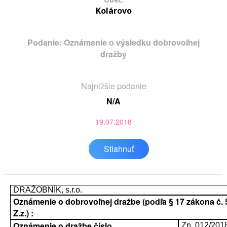
Obec:
Kolárovo
Podanie: Oznámenie o výsledku dobrovoľnej
dražby
Najnižšie podanie
N/A
19.07.2018
Stiahnuť
DRAŽOBNÍK, s.r.o.
Oznámenie o dobrovoľnej dražbe (podľa § 17 zákona č. 
Z.z.) :
Oznámenie o dražbe číslo
Zn. 012/201