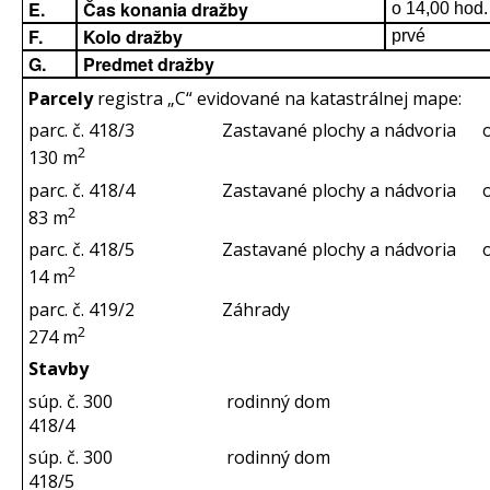
E.
Čas konania dražby
o 14,00 hod.
F.
Kolo dražby
prvé
G.
Predmet dražby
Parcely
registra „C“ evidované na katastrálnej mape:
parc. č. 418/3 Zastavané plochy a nádvoria o
2
130 m
parc. č. 418/4 Zastavané plochy a nádvoria o
2
83 m
parc. č. 418/5 Zastavané plochy a nádvoria o
2
14 m
parc. č. 419/2 Záhrady o v
2
274 m
Stavby
súp. č. 300 rodinný dom na pa
418/4
súp. č. 300 rodinný dom na pa
418/5