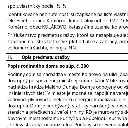
spoluvlastnícky podiel: ½, ½
Identifikované nehnuteľnosti sú zapísané na liste vlastní
Okresného úradu Komárno, katastrálny odbor, LV č. 166
Komárno, obec: KOLÁROVO, katastrálne územie: Kolárov
Príslušenstvo predmetu dražby, ktoré sa nezapisuje aleb
zapísané na liste vlastníctve: plot od ulice a záhrady, prí
vodomerná šachta, prípojka NN.
H.
Opis predmetu dražby
Popis rodinného domu so súp. č. 300
Rodinný dom sa nachádza v meste Kolárovo na ulici Jókai
dostupný po spevnenej miestnej komunikácii. V blízkosti
nachádza hrádza Malého Dunaja. Dom je odpojený od v
inžinierskych sietí. V mieste je možné sa napojiť na verej
vodovod, plynovod a elektrickú energiu, kanalizácia nie je
dostupná. Dom je neobývaný, staticky narušený, v obvo
stenách a priečkach sú veľké trhliny. RD je murovaný s 
obytnými miestnosťami, kuchyňou a kúpeľňou. Kuchyňa
je zdevastovaná, nepoužiteľná. Podlahy sú drevená palu