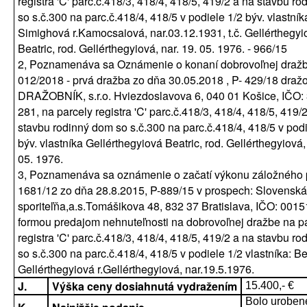
registra 'C' parc.č.418/3, 418/4, 418/5, 419/2 a na stavbu r
so s.č.300 na parc.č.418/4, 418/5 v podiele 1/2 býv. vlastník
Simighová r.Kamocsaiová, nar.03.12.1931, t.č. Gellérthegyi
Beatric, rod. Gellérthegyiová, nar. 19. 05. 1976. - 966/15
2, Poznamenáva sa Oznámenie o konaní dobrovoľnej dražb
012/2018 - prvá dražba zo dňa 30.05.2018 , P- 429/18 dra
DRAŽOBNÍK, s.r.o. Hviezdoslavova 6, 040 01 Košice, IČO:
281, na parcely registra 'C' parc.č.418/3, 418/4, 418/5, 419/
stavbu rodinný dom so s.č.300 na parc.č.418/4, 418/5 v podi
býv. vlastníka Gellérthegyiová Beatric, rod. Gellérthegyiová, 
05. 1976.
3, Poznamenáva sa oznámenie o začatí výkonu záložného p
1681/12 zo dňa 28.8.2015, P-889/15 v prospech: Slovenská
sporiteľňa,a.s.Tomášikova 48, 832 37 Bratislava, IČO: 001
formou predajom nehnuteľnosti na dobrovoľnej dražbe na p
registra 'C' parc.č.418/3, 418/4, 418/5, 419/2 a na stavbu r
so s.č.300 na parc.č.418/4, 418/5 v podiele 1/2 vlastníka: Be
Gellérthegyiová r.Gellérthegyiová, nar.19.5.1976.
J.
Výška ceny dosiahnutá vydražením
15.400,- €
Bolo urobené