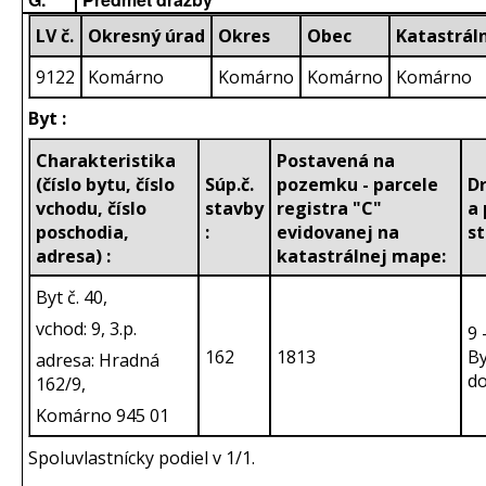
LV č.
Okresný úrad
Okres
Obec
Katastrál
9122
Komárno
Komárno
Komárno
Komárno
Byt :
Charakteristika
Postavená na
(číslo bytu, číslo
Súp.č.
pozemku - parcele
D
vchodu, číslo
stavby
registra "C"
a 
poschodia,
:
evidovanej na
st
adresa) :
katastrálnej mape:
Byt č. 40,
vchod: 9, 3.p.
9 
162
1813
By
adresa: Hradná
d
162/9,
Komárno 945 01
Spoluvlastnícky podiel v 1/1.