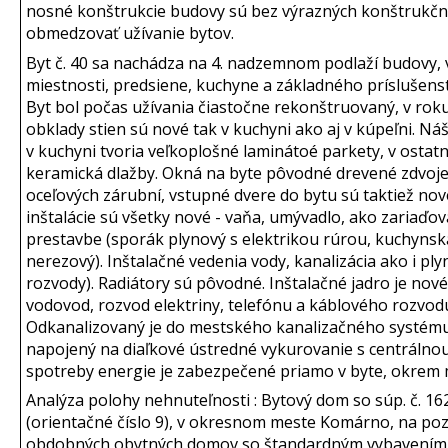
nosné konštrukcie budovy sú bez výrazných konštrukčný
obmedzovať užívanie bytov.
Byt č. 40 sa nachádza na 4. nadzemnom podlaží budovy, v 
miestnosti, predsiene, kuchyne a základného príslušens
Byt bol počas užívania čiastočne rekonštruovaný, v roku
obklady stien sú nové tak v kuchyni ako aj v kúpeľni. Ná
v kuchyni tvoria veľkoplošné laminátoé parkety, v osta
keramická dlažby. Okná na byte pôvodné drevené zdvoje
oceľových zárubní, vstupné dvere do bytu sú taktiež no
inštalácie sú všetky nové - vaňa, umývadlo, ako zariaď
prestavbe (sporák plynový s elektrikou rúrou, kuchynská
nerezový). Inštalačné vedenia vody, kanalizácia ako i pl
rozvody). Radiátory sú pôvodné. Inštalačné jadro je nov
vodovod, rozvod elektriny, telefónu a káblového rozvodu
Odkanalizovaný je do mestského kanalizačného systému.
napojený na diaľkové ústredné vykurovanie s centrálnou
spotreby energie je zabezpečené priamo v byte, okrem m
Analýza polohy nehnuteľnosti : Bytový dom so súp. č. 16
(orientačné číslo 9), v okresnom meste Komárno, na poz
obdobných obytných domov so štandardným vybavením, 