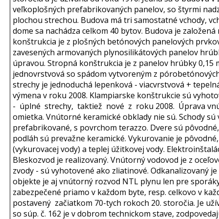
veľkoplošných prefabrikovaných panelov, so štyrmi nad
plochou strechou. Budova má tri samostatné vchody, vc
dome sa nachádza celkom 40 bytov. Budova je založená
konštrukcia je z plošných betónových panelových prvkov
zavesených armovaných plynosilikátových panelov hrúb
úpravou. Stropná konštrukcia je z panelov hrúbky 0,15 m
jednovrstvová so spádom vytvoreným z pórobetónových 
strechy je jednoduchá lepenková - viacvrstvová + tepelná
výmena v roku 2008. Klampiarske konštrukcie sú vyho
- úplné strechy, taktiež nové z roku 2008. Úprava vn
omietka. Vnútorné keramické obklady nie sú. Schody sú
prefabrikované, s povrchom terazzo. Dvere sú pôvodné,
podláh sú prevažne keramické. Vykurovanie je pôvodné,
(vykurovacej vody) a teplej úžitkovej vody. Elektroinštalá
Bleskozvod je realizovaný. Vnútorný vodovod je z oceľové
zvody - sú vyhotovené ako zliatinové. Odkanalizovaný j
objekte je aj vnútorný rozvod NTL plynu len pre sporák
zabezpečené priamo v každom byte, resp. celkovo v ka
postavený začiatkom 70-tych rokoch 20. storočia. Je u
so súp. č. 162 je v dobrom technickom stave, zodpovedaj