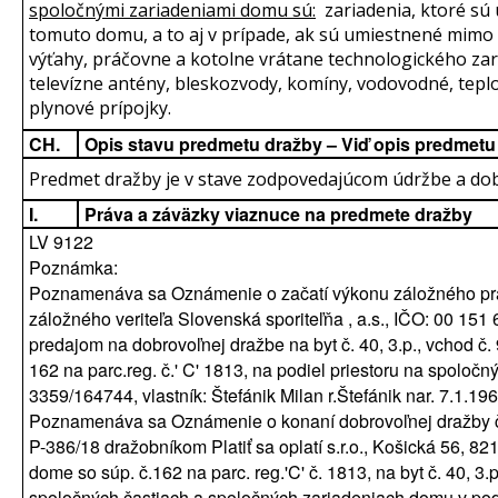
spoločnými zariadeniami domu sú:
zariadenia, ktoré sú 
tomuto domu, a to aj v prípade, ak sú umiestnené mimo
výťahy, práčovne a kotolne vrátane technologického zar
televízne antény, bleskozvody, komíny, vodovodné, teplo
plynové prípojky.
CH.
Opis stavu predmetu dražby – Viď opis predmetu
Predmet dražby je v stave zodpovedajúcom údržbe a dobe
I.
Práva a záväzky viaznuce na predmete dražby
LV 9122
Poznámka:
Poznamenáva sa Oznámenie o začatí výkonu záložného prá
záložného veriteľa Slovenská sporiteľňa , a.s., IČO: 00 151
predajom na dobrovoľnej dražbe na byt č. 40, 3.p., vchod č
162 na parc.reg. č.' C' 1813, na podiel priestoru na spolo
3359/164744, vlastník: Štefánik Milan r.Štefánik nar. 7.1.196
Poznamenáva sa Oznámenie o konaní dobrovoľnej dražby č
P-386/18 dražobníkom Platiť sa oplatí s.r.o., Košická 56, 8
dome so súp. č.162 na parc. reg.'C' č. 1813, na byt č. 40, 3.
spoločných častiach a spoločných zariadeniach domu v podie