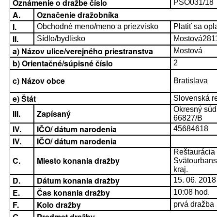
Oznámenie o dražbe číslo
PSO031/18
A.
Označenie dražobníka
I.
Obchodné meno/meno a priezvisko
Platiť sa opla
II.
Sídlo/bydlisko
Mostová2811
a) Názov ulice/verejného priestranstva
Mostová
b) Orientačné/súpisné číslo
2
c) Názov obce
Bratislava
e) Štát
Slovenská r
Okresný súd B
III.
Zapísaný
66827/B
IV.
IČO/ dátum narodenia
45684618
IV.
IČO/ dátum narodenia
Reštaurácia 
C.
Miesto konania dražby
Svätourbansk
kraj.
D.
Dátum konania dražby
15. 06. 2018
E.
Čas konania dražby
10:08 hod.
F.
Kolo dražby
prvá dražba
G.
Predmet dražby