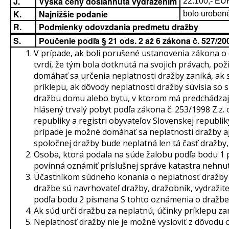
J.
Výška ceny dosiahnutá vydražením
22.100,- EU
K.
Najnižšie podanie
bolo uroben
R.
Podmienky odovzdania predmetu dražby
S.
Poučenie podľa § 21 ods. 2 až 6 zákona č. 527/2
V prípade, ak boli porušené ustanovenia zákona o
tvrdí, že tým bola dotknutá na svojich právach, pož
domáhať sa určenia neplatnosti dražby zaniká, ak 
príklepu, ak dôvody neplatnosti dražby súvisia so 
dražbu domu alebo bytu, v ktorom má predchádzajú
hlásený trvalý pobyt podľa zákona č. 253/1998 Z.z.
republiky a registri obyvateľov Slovenskej republik
prípade je možné domáhať sa neplatnosti dražby aj 
spoločnej dražby bude neplatná len tá časť dražby,
Osoba, ktorá podala na súde žalobu podľa bodu 1 
povinná oznámiť príslušnej správe katastra nehnut
Účastníkom súdneho konania o neplatnosť dražby
dražbe sú navrhovateľ dražby, dražobník, vydražite
podľa bodu 2 písmena S tohto oznámenia o dražbe
Ak súd určí dražbu za neplatnú, účinky príklepu za
Neplatnosť dražby nie je možné vysloviť z dôvodu 