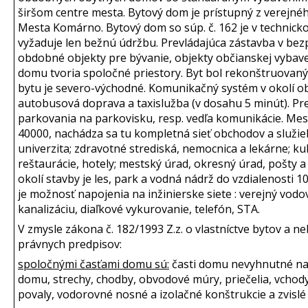
širšom centre mesta. Bytový dom je prístupný z verejného
Mesta Komárno. Bytový dom so súp. č. 162 je v technic
vyžaduje len bežnú údržbu. Prevládajúca zástavba v b
obdobné objekty pre bývanie, objekty občianskej vybave
domu tvoria spoločné priestory. Byt bol rekonštruovaný
bytu je severo-východné. Komunikačný systém v okolí o
autobusová doprava a taxislužba (v dosahu 5 minút). 
parkovania na parkovisku, resp. vedľa komunikácie. Me
40000, nachádza sa tu kompletná sieť obchodov a služieb
univerzita; zdravotné strediská, nemocnica a lekárne; ku
reštaurácie, hotely; mestský úrad, okresný úrad, pošty 
okolí stavby je les, park a vodná nádrž do vzdialenosti
je možnosť napojenia na inžinierske siete : verejný vodo
kanalizáciu, diaľkové vykurovanie, telefón, STA.
V zmysle zákona č. 182/1993 Z.z. o vlastníctve bytov a n
právnych predpisov:
spoločnými časťami domu sú:
časti domu nevyhnutné na 
domu, strechy, chodby, obvodové múry, priečelia, vchody
povaly, vodorovné nosné a izolačné konštrukcie a zvislé