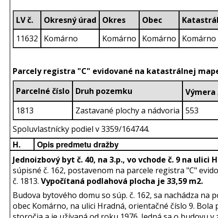
LV č.
Okresný úrad
Okres
Obec
Katastrá
11632
Komárno
Komárno
Komárno
Komárno
Parcely registra "C" evidované na katastrálnej map
Parcelné číslo
Druh pozemku
Výmera
1813
Zastavané plochy a nádvoria
553
Spoluvlastnícky podiel v 3359/164744.
H.
Opis predmetu dražby
Jednoizbový byt č. 40, na 3.p., vo vchode č. 9 na uli
súpisné č. 162, postavenom na parcele registra "C" evi
č. 1813.
Vypočítaná podlahová plocha je 33,59 m2.
Budova bytového domu so súp. č. 162, sa nachádza na po
obec Komárno, na ulici Hradná, orientačné číslo 9. Bola
storočia a je užívaná od roku 1976. Jedná sa o budovu