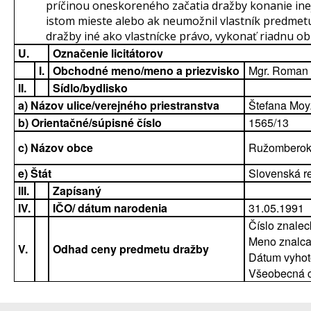
príčinou oneskoreného začatia dražby konanie in
istom mieste alebo ak neumožnil vlastník predmet
dražby iné ako vlastnícke právo, vykonať riadnu o
U.
Označenie licitátorov
I.
Obchodné meno/meno a priezvisko
Mgr. Roman
II.
Sídlo/bydlisko
a) Názov ulice/verejného priestranstva
Štefana Mo
b) Orientačné/súpisné číslo
1565/13
c) Názov obce
Ružombero
e) Štát
Slovenská r
III.
Zapísaný
IV.
IČO/ dátum narodenia
31.05.1991
Číslo znale
Meno znalca:
V.
Odhad ceny predmetu dražby
Dátum vyhot
Všeobecná 