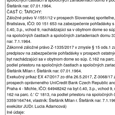
Štefánik nar. 07.01.1964.
ČASŤ C: ŤARCHY:
Záložné právo V-1551/12 v prospech Slovenskej sporiteľne,
Bratislava, IČO: 00 151 653 na zabezpečenie pohľadávky s
č.40, 3.p., vchod 9, nachádzajúci sa v obytnom dome so súp. 
na spoločných častiach a spoločných zariadeniach domu 335
nar. 7.1.1964.
Zákonné záložné právo Z-1335/2017 v zmysle § 15 ods.1 zá
predpisov na zabezpečenie pohľadávky v prospech ostatných
byt nachádzajúci sa v obytnom dome so súp. č.162 na parc. 'C
podiel priestoru na spoločných častiach a spoločných zari
Štefánik Milan r. Štefánik nar. 07.01.1964.
Exekučný príkaz EX 47/2017 zo dňa 26.5.2017, Z-3068/17 
prospech oprávneného UniCredit Bank Czech Republic and S
Praha 4 - Michle, IČO: 64948242 na byt č.40, 3.p., vchod 9
162 na parc. č.' C' 1813, na podiel priestoru na spoločnýc
3359/164744, vlastník: Štefánik Milan r. Štefánik nar. 7.1.1
exekútor JUDr. Lucia Adamcová)
Iné údaje: