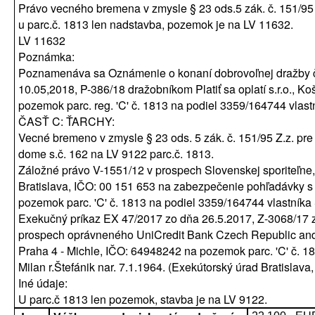
Právo vecného bremena v zmysle § 23 ods.5 zák. č. 151/95
u parc.č. 1813 len nadstavba, pozemok je na LV 11632.
LV 11632
Poznámka:
Poznamenáva sa Oznámenie o konaní dobrovoľnej dražby č
10.05,2018, P-386/18 dražobníkom Platiť sa oplatí s.r.o., K
pozemok parc. reg. 'C' č. 1813 na podiel 3359/164744 vlastní
ČASŤ C: ŤARCHY:
Vecné bremeno v zmysle § 23 ods. 5 zák. č. 151/95 Z.z. pre 
dome s.č. 162 na LV 9122 parc.č. 1813.
Záložné právo V-1551/12 v prospech Slovenskej sporiteľne,
Bratislava, IČO: 00 151 653 na zabezpečenie pohľadávky s
pozemok parc. 'C' č. 1813 na podiel 3359/164744 vlastníka Š
Exekučný príkaz EX 47/2017 zo dňa 26.5.2017, Z-3068/17 
prospech oprávneného UniCredit Bank Czech Republic and S
Praha 4 - Michle, IČO: 64948242 na pozemok parc. 'C' č. 1
Milan r.Štefánik nar. 7.1.1964. (Exekútorský úrad Bratislav
Iné údaje:
U parc.č 1813 len pozemok, stavba je na LV 9122.