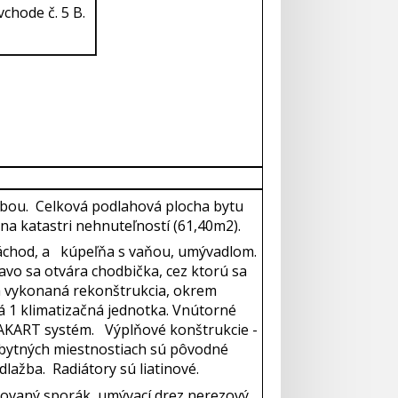
vchode č. 5 B.
odbou. Celková podlahová plocha bytu
na katastri nehnuteľností (61,40m2).
záchod, a kúpeľňa s vaňou, umývadlom.
ľavo sa otvára chodbička, cez ktorú sa
a vykonaná rekonštrukcia, okrem
 1 klimatizačná jednotka. Vnútorné
MAKART systém. Výplňové konštrukcie -
 obytných miestnostiach sú pôvodné
dlažba. Radiátory sú liatinové.
novaný sporák, umývací drez nerezový.