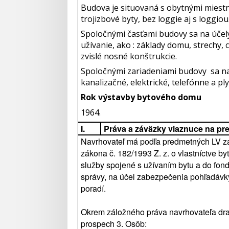
Budova je situovaná s obytnými miestn
trojizbové byty, bez loggie aj s loggio
Spoločnými časťami budovy sa na účel
užívanie, ako : základy domu, strechy,
zvislé nosné konštrukcie.
Spoločnými zariadeniami budovy sa na
kanalizačné, elektrické, telefónne a pl
Rok výstavby bytového domu
1964.
I.
Práva a záväzky viaznuce na pr
Navrhovateľ má podľa predmetných LV zá
zákona č. 182/1993 Z. z. o vlastníctve b
služby spojené s užívaním bytu a do fon
správy, na účel zabezpečenia pohľadávky 
poradí.
Okrem záložného práva navrhovateľa draž
prospech 3. Osôb: