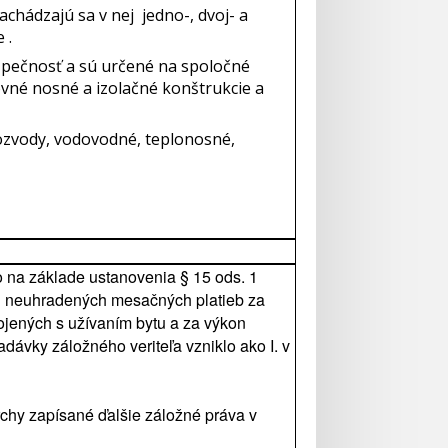
chádzajú sa v nej jedno-, dvoj- a
 .
zpečnosť a sú určené na spoločné
rovné nosné a izolačné konštrukcie a
ozvody, vodovodné, teplonosné,
 na základe ustanovenia § 15 ods. 1
ulu neuhradených mesačných platieb za
ojených s užívaním bytu a za výkon
dávky záložného veriteľa vzniklo ako I. v
rchy zapísané ďalšie záložné práva v