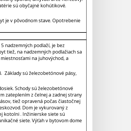
térie sú obyčajné kohútikové.
byt je v pôvodnom stave. Opotrebenie
 5 nadzemných podlaží, je bez
byt tiež, na nadzemných podlažiach sa
i miestnosťami na juhovýchod, a
B. Základy sú železobetónové pásy,
dosiek. Schody sú železobetónové
 zateplením z čelnej a zadnej strany
pásov, tiež opravená počas čiastočnej
leskozvod. Dom je vykurovaný z
kotolni . Inžinierske siete sú
munikačné siete. Výťah v bytovom dome