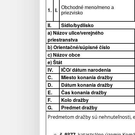
Obchodné meno/meno a
1.
I.
priezvisko
II.
Sídlo/bydlisko
a) Názov ulice/verejného
priestranstva
b) Orientačné/súpisné číslo
c) Názov obce
e) Štát
IV.
IČO/ dátum narodenia
C.
Miesto konania dražby
D.
Dátum konania dražby
E.
Čas konania dražby
F.
Kolo dražby
G.
Predmet dražby
Predmetom dražby sú nehnuteľnosti, e
č. 9377
, katastrálne územie Komá