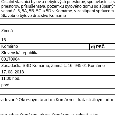
Ostatní vlastníci bytov a nebytových priestorov, spoluvlastníci
priestorov, príslušenstva, pozemku bytového domu so súpisným
vchod č. 5, 5A, 5B, 5C a 5D v Komárne, v zastúpení správcom
Stavebné bytové družstvo Komárno
Zimná
16
d) PSČ
Komárno
Slovenská republika
00170984
Zasadačka SBD Komárno, Zimná č. 16, 945 01 Komárno
17. 08. 2018
11:00 hod.
prvé
vidované Okresným úradom Komárno – katastrálnym odborom
rno, obec Komárno, okres Komárno, v celosti, ako: