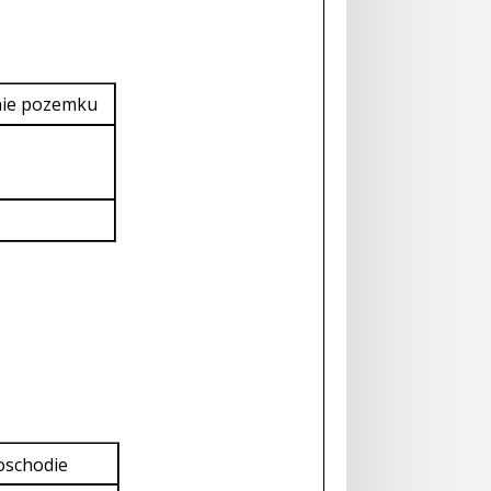
nie pozemku
poschodie