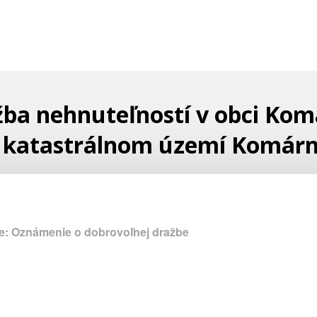
ba nehnuteľností v obci Ko
 katastrálnom území Komár
e: Oznámenie o dobrovoľnej dražbe