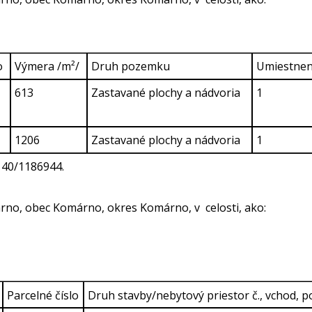
o
Výmera /m²/
Druh pozemku
Umiestne
613
Zastavané plochy a nádvoria
1
1206
Zastavané plochy a nádvoria
1
140/1186944.
rno, obec Komárno, okres Komárno, v celosti, ako:
Parcelné číslo
Druh stavby/nebytový priestor č., vchod, 