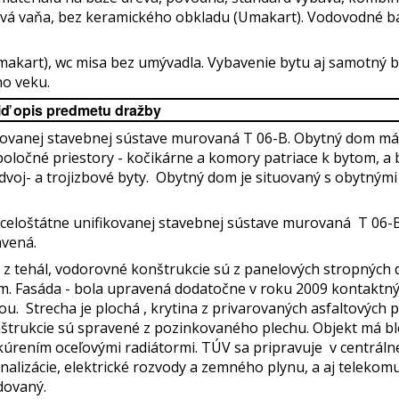
ová vaňa, bez keramického obkladu (Umakart). Vodovodné ba
makart), wc misa bez umývadla. Vybavenie bytu aj samotný 
ho veku.
iď opis predmetu dražby
ikovanej stavebnej sústave murovaná T 06-B. Obytný dom má
oločné priestory - kočikárne a komory patriace k bytom, a 
 dvoj- a trojizbové byty. Obytný dom je situovaný s obytným
celoštátne unifikovanej stavebnej sústave murovaná T 06-
avená.
 z tehál, vodorovné konštrukcie sú z panelových stropných 
. Fasáda - bola upravená dodatočne v roku 2009 kontaktným
. Strecha je plochá , krytina z privarovaných asfaltových 
nštrukcie sú spravené z pozinkovaného plechu. Objekt má b
kúrením oceľovými radiátormi. TÚV sa pripravuje v centrálnej 
alizácie, elektrické rozvody a zemného plynu, a aj teleko
dovaný.