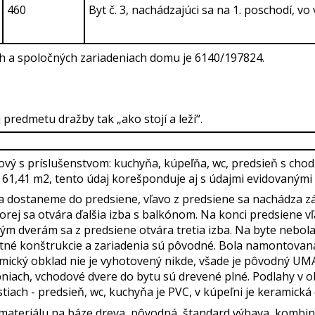
460
Byt č. 3, nachádzajúci sa na 1. poschodí, vo 
ch a spoločných zariadeniach domu je 6140/197824.
predmetu dražby tak „ako stojí a leží“.
zbový s príslušenstvom: kuchyňa, kúpeľňa, wc, predsieň s ch
1,41 m2, tento údaj korešponduje aj s údajmi evidovanými 
sa dostaneme do predsiene, vľavo z predsiene sa nachádza 
torej sa otvára ďalšia izba s balkónom. Na konci predsiene v
m dverám sa z predsiene otvára tretia izba. Na byte nebol
atné konštrukcie a zariadenia sú pôvodné. Bola namontovaná
amický obklad nie je vyhotovený nikde, všade je pôvodný U
bniach, vchodové dvere do bytu sú drevené plné. Podlahy v
iach - predsieň, wc, kuchyňa je PVC, v kúpeľni je keramická 
 materiálu na báze dreva, pôvodná, štandard výbava, kombi