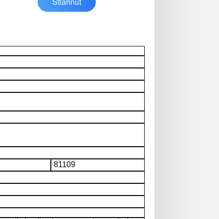
Stiahnuť
81109