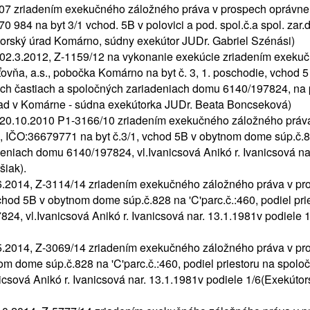
/07 zriadením exekučného záložného práva v prospech oprávne
 984 na byt 3/1 vchod. 5B v polovici a pod. spol.č.a spol. z
útorský úrad Komárno, súdny exekútor JUDr. Gabriel Szénási)
 02.3.2012, Z-1159/12 na vykonanie exekúcie zriadením exeku
ňa, a.s., pobočka Komárno na byt č. 3, 1. poschodie, vchod 5 
ných častiach a spoločných zariadeniach domu 6140/197824, na po
úrad v Komárne - súdna exekútorka JUDr. Beata Boncseková)
a 20.10.2010 P1-3166/10 zriadením exekučného záložného p
a, IČO:36679771 na byt č.3/1, vchod 5B v obytnom dome súp.č.82
eniach domu 6140/197824, vl.Ivanicsová Anikó r. Ivanicsová na
šiak).
6.2014, Z-3114/14 zriadením exekučného záložného práva v p
vchod 5B v obytnom dome súp.č.828 na 'C'parc.č.:460, podiel pri
4, vl.Ivanicsová Anikó r. Ivanicsová nar. 13.1.1981v podiele 1
.5.2014, Z-3069/14 zriadením exekučného záložného práva v 
nom dome súp.č.828 na 'C'parc.č.:460, podiel priestoru na spol
csová Anikó r. Ivanicsová nar. 13.1.1981v podiele 1/6(Exekúto