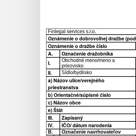
Finlegal services s.r.o.
Oznámenie o dobrovoľnej dražbe (podľa
Oznámenie o dražbe číslo
A.
Označenie dražobníka
Obchodné meno/meno a
I.
priezvisko
II.
Sídlo/bydlisko
a) Názov ulice/verejného
priestranstva
b) Orientačné/súpisné číslo
c) Názov obce
e) Štát
III.
Zapísaný
IV.
IČO/ dátum narodenia
B.
Označenie navrhovateľov