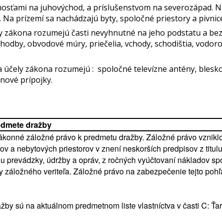
osťami na juhovýchod, a príslušenstvom na severozápad. Na
u. Na prízemí sa nachádzajú byty, spoločné priestory a pivnice
y zákona rozumejú časti nevyhnutné na jeho podstatu a be
 chodby, obvodové múry, priečelia, vchody, schodištia, vodo
 účely zákona rozumejú : spoločné televízne antény, blesk
ynové prípojky.
edmete dražby
konné záložné právo k predmetu dražby. Záložné právo vzniklo
ytov a nebytových priestorov v znení neskorších predpisov z tit
du prevádzky, údržby a opráv, z ročných vyúčtovaní nákladov sp
záložného veriteľa. Záložné právo na zabezpečenie tejto pohľa
by sú na aktuálnom predmetnom liste vlastníctva v časti C: Ťa