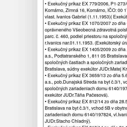
• Exekučný príkaz EX 779/2006, P1-273
Komárno, Zimná 16, Komárno, IČO: 00 170
vlast. Ivanics Gabriel (1.11.1953)( Exek
• Exekučný príkaz EX 1070/2007 zo dňa
oprávneného Všeobecná zdravotná poisťov
parc. č. 460, podiel priestoru na spoloč
r.Ivanics nar.01.11.1953. (Exekútorský 
• Exekučný príkaz EX 1405/2009 zo dň
a.s., Podtatranského 1, 811 05 Bratislav
spoločných častiach a spoločných zariad
Bratislava, súdny exekútor JUDr.Matej Kr
• Exekučný príkaz EX 3659/13 zo dňa 5.
a.s., pob.Dunajská Streda na byt č.3/1, 
spoločných zariadeniach domu 6140/19782
exekútor JUDr.Táňa Pačesová).
• Exekučný príkaz EX 812/14 zo dňa 28
Bratislava na byt č.3/1, vchod 5B v obyt
zariadeniach domu 6140/197824, vl.Ivani
JUDr.Stacho Chladný).