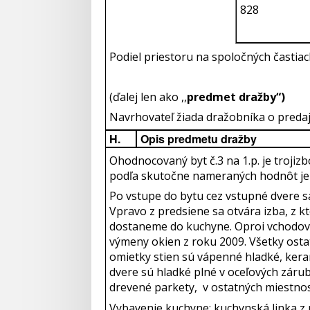
828
Podiel priestoru na spoločných častia
(ďalej len ako ,,
predmet dražby“)
Navrhovateľ žiada dražobníka o predaj 
H.
Opis predmetu dražby
Ohodnocovaný byt č.3 na 1.p. je troji
podľa skutočne nameraných hodnôt je 6
Po vstupe do bytu cez vstupné dvere 
Vpravo z predsiene sa otvára izba, z k
dostaneme do kuchyne. Oproi vchodový
výmeny okien z roku 2009. Všetky ost
omietky stien sú vápenné hladké, ker
dvere sú hladké plné v oceľových záru
drevené parkety, v ostatných miestnost
Vybavenie kuchyne: kuchynská linka z