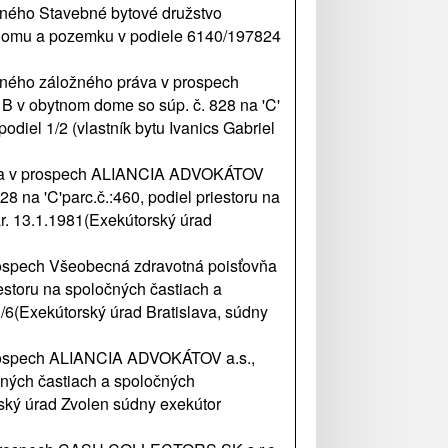
ného Stavebné bytové družstvo
ar.domu a pozemku v podiele 6140/197824
čného záložného práva v prospech
B v obytnom dome so súp. č. 828 na 'C'
diel 1/2 (vlastník bytu Ivanics Gabriel
ráva v prospech ALIANCIA ADVOKÁTOV
8 na 'C'parc.č.:460, podiel priestoru na
r. 13.1.1981(Exekútorský úrad
rospech Všeobecná zdravotná poisťovňa
estoru na spoločných častiach a
/6(Exekútorský úrad Bratislava, súdny
prospech ALIANCIA ADVOKÁTOV a.s.,
očných častiach a spoločných
rský úrad Zvolen súdny exekútor