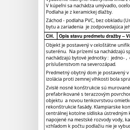
V kúpeľni sa nachádza umývadlo, oceľ
Podlaha je z keramickej dlažby.
Záchod - podlaha PVC, bez obkladu (U
bytu a zariadenia je zodpovedajúca je
CH.
Opis stavu predmetu dražby – V
Objekt je postavený v celoštátne unif
suterénu. Na prízemí sa nachádzajú sp
nachádzajú bytové jednotky : jedno- ,
príslušenstvom na severozápad.
Predmetný obytný dom je postavený v 
izolácia proti zemnej vlhkosti bola spr
Zvislé nosné konštrukcie sú murované
prefabrikované s terazzovým povrchom
objektu a novou tenkovrstvou omietkou
rekonštrukcie fasády. Klampiarske ko
centrálnej kotolne sídliska ústredným 
napojené na mestské rozvody vody, kan
vzhľadom k počtu podlažiu nie je vybu