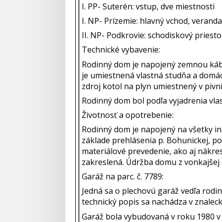
I. PP- Suterén: vstup, dve miestnosti
I. NP- Prízemie: hlavný vchod, verand
II. NP- Podkrovie: schodiskový priestor
Technické vybavenie:
Rodinný dom je napojený zemnou káblo
je umiestnená vlastná studňa a domác
zdroj kotol na plyn umiestnený v pivnic
Rodinný dom bol podľa vyjadrenia vla
Životnosť a opotrebenie:
Rodinný dom je napojený na všetky in
základe prehlásenia p. Bohunickej, p
materiálové prevedenie, ako aj nákre
zakreslená. Údržba domu z vonkajšej 
Garáž na parc. č. 7789:
Jedná sa o plechovú garáž vedľa rod
technický popis sa nachádza v znalec
Garáž bola vybudovaná v roku 1980 v d