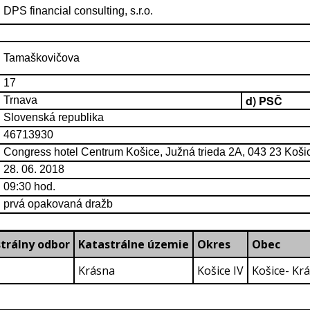
DPS financial consulting, s.r.o.
Tamaškovičova
17
d) PSČ
Trnava
Slovenská republika
46713930
Congress hotel Centrum Košice, Južná trieda 2A, 043 23 Koš
28. 06. 2018
09:30 hod.
prvá opakovaná dražb
trálny odbor
Katastrálne územie
Okres
Obec
Krásna
Košice IV
Košice- Kr