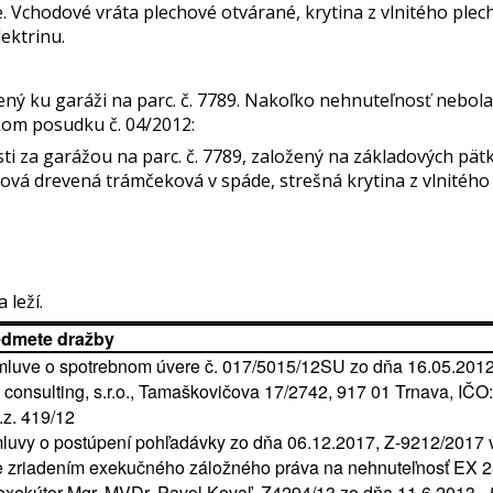
 Vchodové vráta plechové otvárané, krytina z vlnitého plec
lektrinu.
vený ku garáži na parc. č. 7789. Nakoľko nehnuteľnosť nebo
kom posudku č. 04/2012:
sti za garážou na parc. č. 7789, založený na základových pät
lová drevená trámčeková v spáde, strešná krytina z vlnitého 
 leží.
edmete dražby
Zmluve o spotrebnom úvere č. 017/5015/12SU zo dňa 16.05.2012
 consulting, s.r.o., Tamaškovičova 17/2742, 917 01 Trnava, IČ
.z. 419/12
luvy o postúpení pohľadávky zo dňa 06.12.2017, Z-9212/2017 
e zriadením exekučného záložného práva na nehnuteľnosť EX 2
exekútor Mgr. MVDr. Pavol Kovaľ. Z4294/13 zo dňa 11.6.2013 -