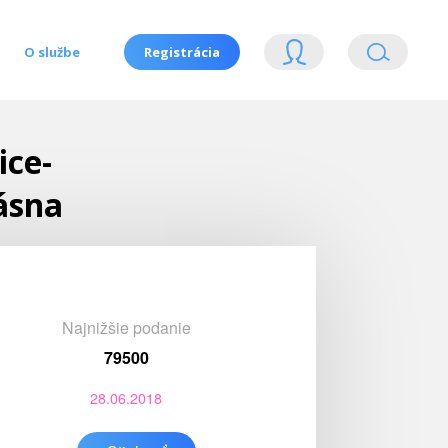
O službe
Registrácia
ice-
ásna
Najnižšie podanie
79500
28.06.2018