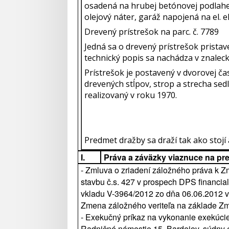
osadená na hrubej betónovej podlahe.
olejový náter, garáž napojená na el. e
Drevený prístrešok na parc. č. 7789
Jedná sa o drevený prístrešok prista
technický popis sa nachádza v znalec
Prístrešok je postavený v dvorovej ča
drevených stĺpov, strop a strecha sed
realizovaný v roku 1970.
Predmet dražby sa draží tak ako stojí a
I.
Práva a záväzky viaznuce na pr
- Zmluva o zriadení záložného práva k 
stavbu č.s. 427 v prospech DPS financial
vkladu V-3964/2012 zo dňa 06.06.2012 v
Zmena záložného veriteľa na základe Zm
- Exekučný príkaz na vykonanie exekúci
Radničné námestie 15, Bardejov, súdny 