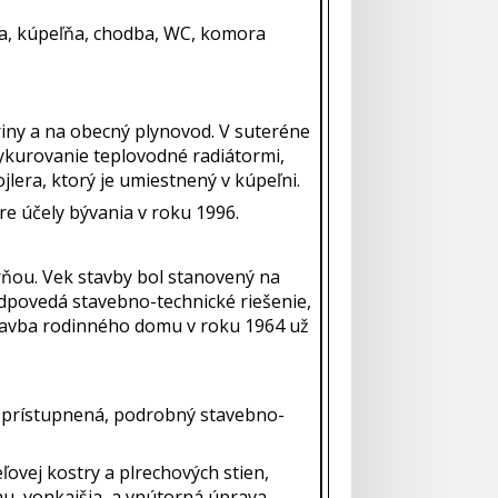
via, kúpeľňa, chodba, WC, komora
iny a na obecný plynovod. V suteréne
Vykurovanie teplovodné radiátormi,
ojlera, ktorý je umiestnený v kúpeľni.
e účely bývania v roku 1996.
rňou. Vek stavby bol stanovený na
odpovedá stavebno-technické riešenie,
stavba rodinného domu v roku 1964 už
 sprístupnená, podrobný stavebno-
ľovej kostry a plrechových stien,
hu, vonkajšia a vnútorná úprava