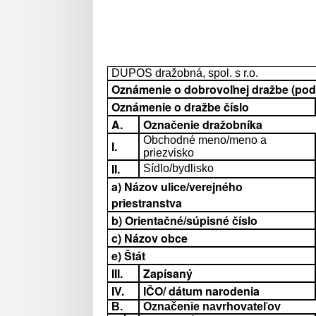
DUPOS dražobná, spol. s r.o.
Oznámenie o dobrovoľnej dražbe (podľa
Oznámenie o dražbe číslo
A.
Označenie dražobníka
Obchodné meno/meno a
I.
priezvisko
II.
Sídlo/bydlisko
a) Názov ulice/verejného
priestranstva
b) Orientačné/súpisné číslo
c) Názov obce
e) Štát
III.
Zapísaný
IV.
IČO/ dátum narodenia
B.
Označenie navrhovateľov