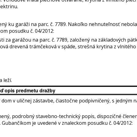
lektrinu.
vený ku garáži na parc. č. 7789. Nakoľko nehnuteľnosť nebo
kom posudku č. 04/2012:
sti za garážou na parc. č. 7789, založený na základových pät
lová drevená trámčeková v spáde, strešná krytina z vlnitého 
 leží.
iď opis predmetu dražby
ý dom v uličnej zástavbe, čiastočne podpivničený, s jedný
ený, podrobný stavebno-technický popis, dispozičné členen
g. Gubančíkom je uvedené v znaleckom posudku č. 04/2012: