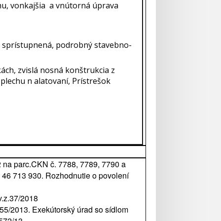
hu, vonkajšia a vnútorná úprava
la sprístupnená, podrobný stavebno-
kách, zvislá nosná konštrukcia z
plechu n alatovaní, Prístrešok
 na parc.CKN č. 7788, 7789, 7790 a
O: 46 713 930. Rozhodnutie o povolení
v.z.37/2018
55/2013. Exekútorský úrad so sídlom
 572/13