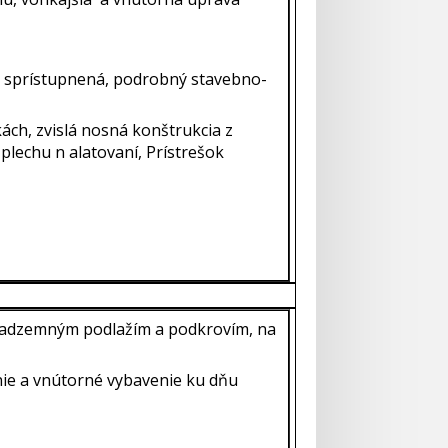
la sprístupnená, podrobný stavebno-
kách, zvislá nosná konštrukcia z
plechu n alatovaní, Prístrešok
m nadzemným podlažím a podkrovím, na
ie a vnútorné vybavenie ku dňu