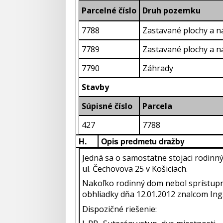
Parcelné číslo
Druh pozemku
7788
Zastavané plochy a n
7789
Zastavané plochy a n
7790
Záhrady
Stavby
Súpisné číslo
Parcela
427
7788
H.
Opis predmetu dražby
Jedná sa o samostatne stojaci rodinn
ul. Čechovova 25 v Košiciach.
Nakoľko rodinný dom nebol sprístupn
obhliadky dňa 12.01.2012 znalcom In
Dispozičné riešenie: