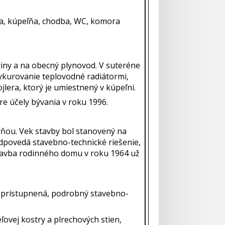
via, kúpeľňa, chodba, WC, komora
iny a na obecný plynovod. V suteréne
Vykurovanie teplovodné radiátormi,
ojlera, ktorý je umiestnený v kúpeľni.
e účely bývania v roku 1996.
rňou. Vek stavby bol stanovený na
odpovedá stavebno-technické riešenie,
stavba rodinného domu v roku 1964 už
 sprístupnená, podrobný stavebno-
ľovej kostry a plrechových stien,