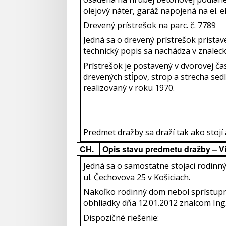
olejový náter, garáž napojená na el. e
Drevený prístrešok na parc. č. 7789
Jedná sa o drevený prístrešok prista
technický popis sa nachádza v znalec
Prístrešok je postavený v dvorovej ča
drevených stĺpov, strop a strecha sed
realizovaný v roku 1970.
Predmet dražby sa draží tak ako stojí a
CH.
Opis stavu predmetu dražby – V
Jedná sa o samostatne stojaci rodinn
ul. Čechovova 25 v Košiciach.
Nakoľko rodinný dom nebol sprístupn
obhliadky dňa 12.01.2012 znalcom In
Dispozičné riešenie: