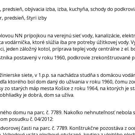
a, predsieň, obývacia izba, izba, kuchyňa, schody do podkro
, predsieň, štyri izby
vou NN prípojkou na verejnú sieť vody, kanalizácie, elektr
a vodárnička, ktoré slúžia iba pre potreby úžitkovej vody. 
i, jeden záložný kotol, príprava teplej vody centrálne z el. b
stníka postavený v roku 1960, podkrovie zrekonštruované pr
žinierske siete, v 1.p.p. sa nachádza studňa s domácou vodá
odľa ktorého bol dom daný do užívania v roku 1960, čomu z
sy zo starých máp mesta Košice z roku 1964, na ktorých je 
obhliadky je dobrá, dom sa užíva.
inného domu na parc. č. 7789. Nakoľko nehnuteľnosť nebola
kom posudku č. 04/2012:
vorovej časti na parc. č. 7789. Konštrukčne pozostáva z oce
 Vchodové vráta plechové otvárané, krytina z vlnitého plec