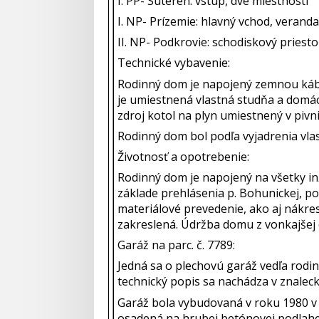
I. PP- Suterén: vstup, dve miestnosti
I. NP- Prízemie: hlavný vchod, verand
II. NP- Podkrovie: schodiskový priestor
Technické vybavenie:
Rodinný dom je napojený zemnou káblo
je umiestnená vlastná studňa a domác
zdroj kotol na plyn umiestnený v pivnic
Rodinný dom bol podľa vyjadrenia vla
Životnosť a opotrebenie:
Rodinný dom je napojený na všetky in
základe prehlásenia p. Bohunickej, p
materiálové prevedenie, ako aj nákre
zakreslená. Údržba domu z vonkajšej 
Garáž na parc. č. 7789:
Jedná sa o plechovú garáž vedľa rod
technický popis sa nachádza v znalec
Garáž bola vybudovaná v roku 1980 v d
osadená na hrubej betónovej podlahe.