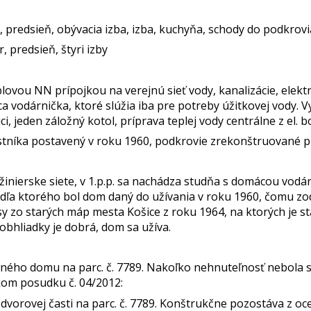
a, predsieň, obývacia izba, izba, kuchyňa, schody do podkro
, predsieň, štyri izby
vou NN prípojkou na verejnú sieť vody, kanalizácie, elektr
a vodárnička, ktoré slúžia iba pre potreby úžitkovej vody. 
i, jeden záložný kotol, príprava teplej vody centrálne z el. b
stníka postavený v roku 1960, podkrovie zrekonštruované pr
žinierske siete, v 1.p.p. sa nachádza studňa s domácou vodá
odľa ktorého bol dom daný do užívania v roku 1960, čomu z
sy zo starých máp mesta Košice z roku 1964, na ktorých je 
obhliadky je dobrá, dom sa užíva.
inného domu na parc. č. 7789. Nakoľko nehnuteľnosť nebola
kom posudku č. 04/2012:
vorovej časti na parc. č. 7789. Konštrukčne pozostáva z oce