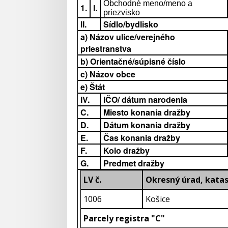
Obchodné meno/meno a
1.
I.
priezvisko
II.
Sídlo/bydlisko
a) Názov ulice/verejného
priestranstva
b) Orientačné/súpisné číslo
c) Názov obce
e) Štát
IV.
IČO/ dátum narodenia
C.
Miesto konania dražby
D.
Dátum konania dražby
E.
Čas konania dražby
F.
Kolo dražby
G.
Predmet dražby
LV č.
Okresný úrad, katas
1006
Košice
Parcely registra "C"