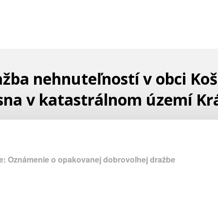
žba nehnuteľností v obci Koš
sna v katastrálnom území Kr
e: Oznámenie o opakovanej dobrovoľnej dražbe