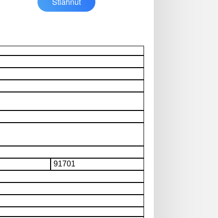
Stiahnuť
91701