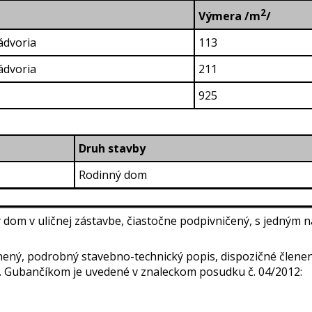
2
Výmera /m
/
ádvoria
113
ádvoria
211
925
Druh stavby
Rodinný dom
ý dom v uličnej zástavbe, čiastočne podpivničený, s jedný
ený, podrobný stavebno-technický popis, dispozičné členen
g. Gubančíkom je uvedené v znaleckom posudku č. 04/2012: