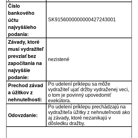
Číslo
bankového
účtu
SK9156000000000427243001
najvyššieho
podania:
Závady, ktoré
musí vydražiteľ
prevziať bez
nezistené
započítania na
najvyššie
podanie:
Po udelení príklepu sa môže
Prechod závad
vydražiteľ ujať držby vydraženej veci,
a úžitkov z
o tom je povinný upovedomiť
nehnuteľnosti:
exekútora.
Po udelení príklepu prechádzajú na
vydražiteľa úžitky z nehnuteľnosti ako
Odovzdanie:
aj závady, ktoré nezanikajú v
dôsledku dražby.