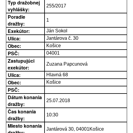
Typ dražobnej
255/2017
vyhlášky:
Poradie
1
dražby:
Exekútor:
Ján Sokol
Ulica:
Jantárova č. 30
Obec:
Košice
PSČ:
04001
Zastupujúci
Zuzana Papcunová
exekútor:
Ulica:
Hlavná 68
Obec:
Košice
PSČ:
Dátum konania
25.07.2018
dražby:
Čas konania
10:30
dražby:
Miesto konania
Jantárová 30, 04001Košice
dražby: