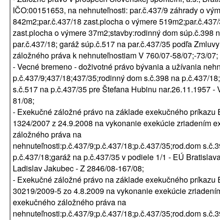
IČO:00151653, na nehnuteľnosti: par.č.437/9 záhrady o vý
842m2;par.č.437/18 zast.plocha o výmere 519m2;par.č.437
zast.plocha o výmere 37m2;stavby:rodinný dom súp.č.398 
par.č.437/18; garáž súp.č.517 na par.č.437/35 podľa Zmluvy
záložného práva k nehnuteľnostiam V 760/07-58/07;-73/07;
- Vecné bremeno - doživotné právo bývania a užívania nehn
p.č.437/9;437/18;437/35;rodinný dom s.č.398 na p.č.437/18
s.č.517 na p.č.437/35 pre Štefana Hubinu nar.26.11.1957 - 
81/08;
- Exekučné záložné právo na základe exekučného príkazu
1324/2007 z 24.9.2008 na vykonanie exekúcie zriadením 
záložného práva na
nehnuteľnosti:p.č.437/9;p.č.437/18;p.č.437/35;rod.dom s.č.
p.č.437/18;garáž na p.č.437/35 v podiele 1/1 - EÚ Bratislav
Ladislav Jakubec - Z 2846/08-167/08;
- Exekučné záložné právo na základe exekučného príkazu
30219/2009-5 zo 4.8.2009 na vykonanie exekúcie zriadení
exekučného záložného práva na
nehnuteľnosti:p.č.437/9;p.č.437/18;p.č.437/35;rod.dom s.č.