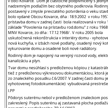
v obci Kovarce. Dom je čiastočne podpivničený s jedný
nadzemným podlažím bez obytného podkrovia. Rodinn
postavený v zmysle prevzatého potvrdenia o veku stavb
bolo vydané Obcou Kovarce, dňa : 18.9.2002 v roku 195
prístavba domu v zadnej časti bola realizovaná v roku 
základe "Povolenia na prístavbu rod.domu" z roku 1968
MNV Kovarce, zo dňa : 17.12.1968/ . V roku 2005 bola
uskutočnená rekonštrukcia v interiéry domu - vyhotov
nová kuchyňa, v izbách nové podlahy, osadený nový kot
vykurovanie domu a osadené boli nové radiátory.
Rodinný dom je napojený na verejný rozvod vody, elekt
kanalizáciu a plyn.
Tvar domu nesúhlasí s predloženou kópiou z katastrál
tiež z predloženou výkresovou dokumentáciou, ktorá j
zo znaleckého posudku č.6/2007. V zadnej časti domu je
vyhotovenej fotodokumentácie) vybudovaná prestreše
I.PP
Pôdorys suterénu nebol v predloženom znaleckom po
zakreslený. Popis suterénu aj zastavaná plocha podlaži