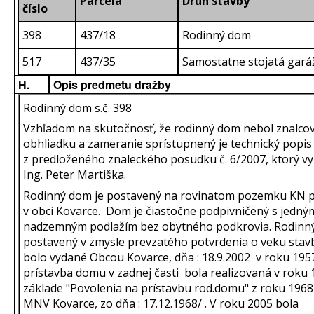
Parcela
Druh stavby
číslo
398
437/18
Rodinný dom
517
437/35
Samostatne stojatá gará
H.
Opis predmetu dražby
Rodinný dom s.č. 398
Vzhľadom na skutočnosť, že rodinný dom nebol znalcov
obhliadku a zameranie sprístupnený je technický popis
z predloženého znaleckého posudku č. 6/2007, ktorý v
Ing. Peter Martiška.
Rodinný dom je postavený na rovinatom pozemku KN p.
v obci Kovarce. Dom je čiastočne podpivničený s jedný
nadzemným podlažím bez obytného podkrovia. Rodinn
postavený v zmysle prevzatého potvrdenia o veku stavb
bolo vydané Obcou Kovarce, dňa : 18.9.2002 v roku 195
prístavba domu v zadnej časti bola realizovaná v roku 
základe "Povolenia na prístavbu rod.domu" z roku 1968
MNV Kovarce, zo dňa : 17.12.1968/ . V roku 2005 bola