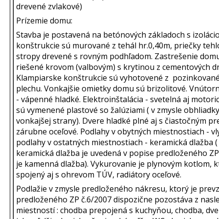
drevené zvlakové)
Prízemie domu:
Stavba je postavená na betónových základoch s izolácio
konštrukcie sú murované z tehál hr.0,40m, priečky tehl
stropy drevené s rovným podhľadom. Zastrešenie domu
riešené krovom (valbovým) s krytinou z cementových d
Klampiarske konštrukcie sú vyhotovené z pozinkovan
plechu. Vonkajšie omietky domu sú brizolitové. Vnútor
- vápenné hladké. Elektroinštalácia - svetelná aj motori
sú vymenené plastové so žalúziami ( v zmysle obhliadk
vonkajšej strany). Dvere hladké plné aj s čiastočným pr
zárubne oceľové. Podlahy v obytných miestnostiach - vl
podlahy v ostatných miestnostiach - keramická dlažba (
keramická dlažba je uvedená v popise predloženého ZP
je kamenná dlažba). Vykurovanie je plynovým kotlom, kt
spojený aj s ohrevom TÚV, radiátory oceľové.
Podlažie v zmysle predloženého nákresu, ktorý je prev
predloženého ZP č.6/2007 dispozične pozostáva z nas
miestností : chodba prepojená s kuchyňou, chodba, dv