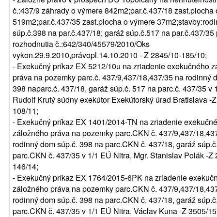
č.:437/9 záhrady o výmere 842m2;par.č.437/18 zast.plocha
519m2;par.č.437/35 zast.plocha o výmere 37m2;stavby:rod
súp.č.398 na par.č.437/18; garáž súp.č.517 na par.č.437/35
rozhodnutia č.:642/340/45579/2010/Oks
vykon.29.9.2010,právopl.14.10.2010 - Z 2845/10-185/10;
- Exekučný príkaz EX 5212/10u na zriadenie exekučného 
práva na pozemky parc.č. 437/9,437/18,437/35 na rodinný 
398 naparc.č. 437/18, garáž súp.č. 517 na parc.č. 437/35 v 
Rudolf Krutý súdny exekútor Exekútorský úrad Bratislava -
108/11;
- Exekučný príkaz EX 1401/2014-TN na zriadenie exekučn
záložného práva na pozemky parc.CKN č. 437/9,437/18,43
rodinný dom súp.č. 398 na parc.CKN č. 437/18, garáž súp.č
parc.CKN č. 437/35 v 1/1 EÚ Nitra, Mgr. Stanislav Polák -Z 
146/14;
- Exekučný príkaz EX 1764/2015-6PK na zriadenie exekuč
záložného práva na pozemky parc.CKN č. 437/9,437/18,43
rodinný dom súp.č. 398 na parc.CKN č. 437/18, garáž súp.č
parc.CKN č. 437/35 v 1/1 EÚ Nitra, Václav Kuna -Z 3505/15 