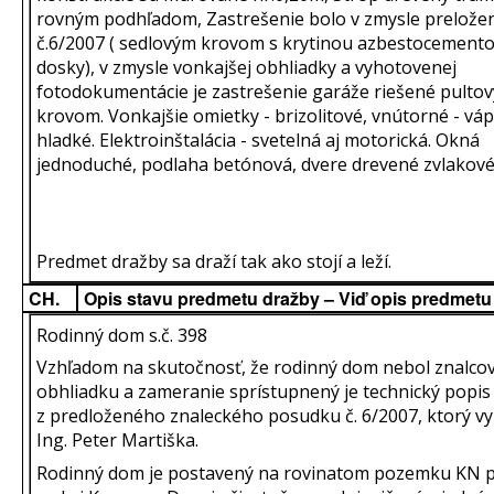
rovným podhľadom, Zastrešenie bolo v zmysle prelož
č.6/2007 ( sedlovým krovom s krytinou azbestocemento
dosky), v zmysle vonkajšej obhliadky a vyhotovenej
fotodokumentácie je zastrešenie garáže riešené pulto
krovom. Vonkajšie omietky - brizolitové, vnútorné - vá
hladké. Elektroinštalácia - svetelná aj motorická. Okná
jednoduché, podlaha betónová, dvere drevené zvlakové
Predmet dražby sa draží tak ako stojí a leží.
CH.
Opis stavu predmetu dražby – Viď opis predmetu
Rodinný dom s.č. 398
Vzhľadom na skutočnosť, že rodinný dom nebol znalcov
obhliadku a zameranie sprístupnený je technický popis
z predloženého znaleckého posudku č. 6/2007, ktorý v
Ing. Peter Martiška.
Rodinný dom je postavený na rovinatom pozemku KN p.