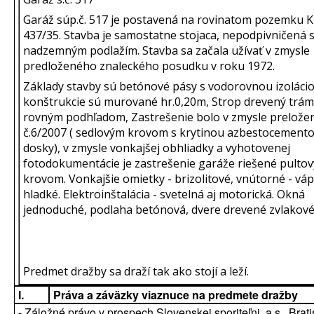
Garáž súp.č. 517 je postavená na rovinatom pozemku K
437/35. Stavba je samostatne stojaca, nepodpivničená 
nadzemným podlažím. Stavba sa začala užívať v zmysle
predloženého znaleckého posudku v roku 1972.
Základy stavby sú betónové pásy s vodorovnou izoláciou
konštrukcie sú murované hr.0,20m, Strop drevený trám
rovným podhľadom, Zastrešenie bolo v zmysle prelož
č.6/2007 ( sedlovým krovom s krytinou azbestocemento
dosky), v zmysle vonkajšej obhliadky a vyhotovenej
fotodokumentácie je zastrešenie garáže riešené pulto
krovom. Vonkajšie omietky - brizolitové, vnútorné - vá
hladké. Elektroinštalácia - svetelná aj motorická. Okná
jednoduché, podlaha betónová, dvere drevené zvlakové
Predmet dražby sa draží tak ako stojí a leží.
I.
Práva a záväzky viaznuce na predmete dražby
- Záložné právo v prospech Slovenskej sporiteľni, a.s., Brati