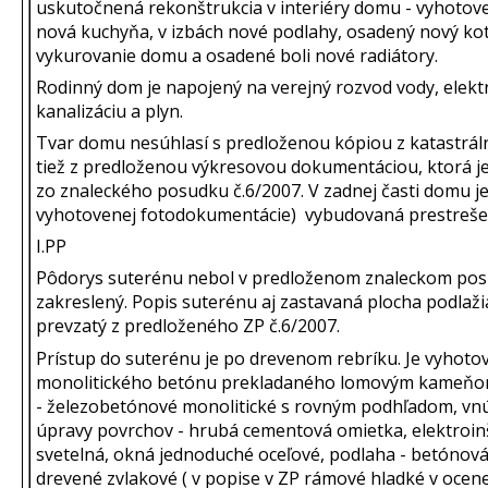
uskutočnená rekonštrukcia v interiéry domu - vyhotov
nová kuchyňa, v izbách nové podlahy, osadený nový kot
vykurovanie domu a osadené boli nové radiátory.
Rodinný dom je napojený na verejný rozvod vody, elekt
kanalizáciu a plyn.
Tvar domu nesúhlasí s predloženou kópiou z katastrál
tiež z predloženou výkresovou dokumentáciou, ktorá j
zo znaleckého posudku č.6/2007. V zadnej časti domu je
vyhotovenej fotodokumentácie) vybudovaná prestreše
I.PP
Pôdorys suterénu nebol v predloženom znaleckom po
zakreslený. Popis suterénu aj zastavaná plocha podlaži
prevzatý z predloženého ZP č.6/2007.
Prístup do suterénu je po drevenom rebríku. Je vyhoto
monolitického betónu prekladaného lomovým kameňo
- železobetónové monolitické s rovným podhľadom, vn
úpravy povrchov - hrubá cementová omietka, elektroinš
svetelná, okná jednoduché oceľové, podlaha - betónová
drevené zvlakové ( v popise v ZP rámové hladké v ocen