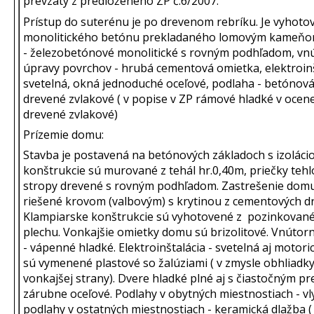
prevzatý z predloženého ZP č.6/2007.
Prístup do suterénu je po drevenom rebríku. Je vyhoto
monolitického betónu prekladaného lomovým kameňo
- železobetónové monolitické s rovným podhľadom, vn
úpravy povrchov - hrubá cementová omietka, elektroinš
svetelná, okná jednoduché oceľové, podlaha - betónová
drevené zvlakové ( v popise v ZP rámové hladké v ocen
drevené zvlakové)
Prízemie domu:
Stavba je postavená na betónových základoch s izolácio
konštrukcie sú murované z tehál hr.0,40m, priečky tehl
stropy drevené s rovným podhľadom. Zastrešenie domu
riešené krovom (valbovým) s krytinou z cementových d
Klampiarske konštrukcie sú vyhotovené z pozinkovan
plechu. Vonkajšie omietky domu sú brizolitové. Vnútor
- vápenné hladké. Elektroinštalácia - svetelná aj motori
sú vymenené plastové so žalúziami ( v zmysle obhliadk
vonkajšej strany). Dvere hladké plné aj s čiastočným pr
zárubne oceľové. Podlahy v obytných miestnostiach - vl
podlahy v ostatných miestnostiach - keramická dlažba (