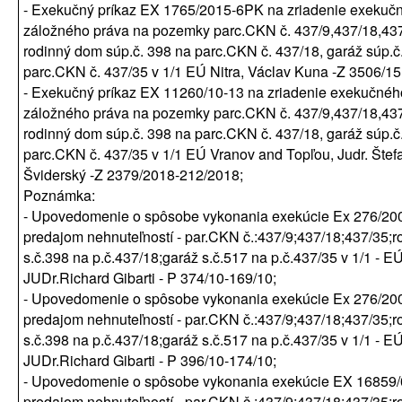
- Exekučný príkaz EX 1765/2015-6PK na zriadenie exekuč
záložného práva na pozemky parc.CKN č. 437/9,437/18,43
rodinný dom súp.č. 398 na parc.CKN č. 437/18, garáž súp.č
parc.CKN č. 437/35 v 1/1 EÚ Nitra, Václav Kuna -Z 3506/15 
- Exekučný príkaz EX 11260/10-13 na zriadenie exekučnéh
záložného práva na pozemky parc.CKN č. 437/9,437/18,43
rodinný dom súp.č. 398 na parc.CKN č. 437/18, garáž súp.č
parc.CKN č. 437/35 v 1/1 EÚ Vranov and Topľou, Judr. Štef
Šviderský -Z 2379/2018-212/2018;
Poznámka:
- Upovedomenie o spôsobe vykonania exekúcie Ex 276/20
predajom nehnuteľností - par.CKN č.:437/9;437/18;437/35;
s.č.398 na p.č.437/18;garáž s.č.517 na p.č.437/35 v 1/1 - E
JUDr.Richard Gibarti - P 374/10-169/10;
- Upovedomenie o spôsobe vykonania exekúcie Ex 276/20
predajom nehnuteľností - par.CKN č.:437/9;437/18;437/35;
s.č.398 na p.č.437/18;garáž s.č.517 na p.č.437/35 v 1/1 - E
JUDr.Richard Gibarti - P 396/10-174/10;
- Upovedomenie o spôsobe vykonania exekúcie EX 16859
predajom nehnuteľností - par.CKN č.:437/9;437/18;437/35;