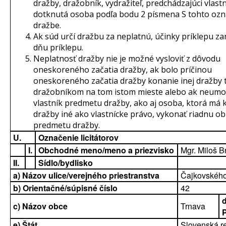
dražby, dražobník, vydražiteľ, predchádzajúci vlastn
dotknutá osoba podľa bodu 2 písmena S tohto oz
dražbe.
Ak súd určí dražbu za neplatnú, účinky príklepu za
dňu príklepu.
Neplatnosť dražby nie je možné vysloviť z dôvodu
oneskoreného začatia dražby, ak bolo príčinou
oneskoreného začatia dražby konanie inej dražby 
dražobníkom na tom istom mieste alebo ak neumo
vlastník predmetu dražby, ako aj osoba, ktorá má
dražby iné ako vlastnícke právo, vykonať riadnu o
predmetu dražby.
U.
Označenie licitátorov
I.
Obchodné meno/meno a priezvisko
Mgr. Miloš B
II.
Sídlo/bydlisko
a) Názov ulice/verejného priestranstva
Čajkovskéh
b) Orientačné/súpisné číslo
42
d
c) Názov obce
Trnava
e) Štát
Slovenská r