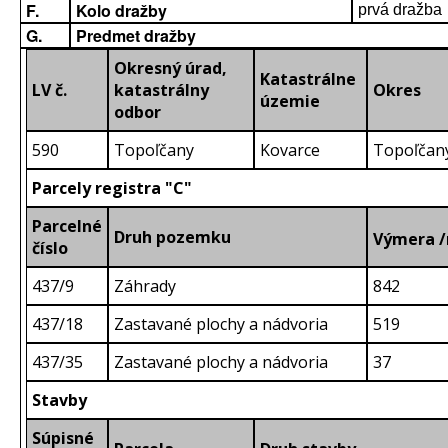
F.
Kolo dražby
prvá dražba
G.
Predmet dražby
Okresný úrad,
Katastrálne
LV č.
katastrálny
Okres
územie
odbor
590
Topoľčany
Kovarce
Topoľčan
Parcely registra "C"
Parcelné
Druh pozemku
Výmera 
číslo
437/9
Záhrady
842
437/18
Zastavané plochy a nádvoria
519
437/35
Zastavané plochy a nádvoria
37
Stavby
Súpisné