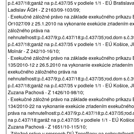
p.č.437/18;garáž na p.č.437/35 v podiele 1/1 - EÚ Bratislav
Ladislav ÁGH - Z 2163/09-103/09;
- Exekučné záložné právo na základe exekučného príkazu 
Or1027/09 z 25.1.2010 na vykonanie exekúcie zriadením 
záložného práva na
nehnuteľnosti:p.č.437/9;p.č.437/18;p.č.437/35;rod.dom s.č.
p.č.437/18;garáž na p.č.437/35 v podiele 1/1 - EÚ Košice, J
Molnár - Z 242/10-16/10;
- Exekučné záložné právo na základe exekučného príkazu 
135/2010-12 z 26.5.2010 na vykonanie exekúcie zriadením
exekučného záložného práva na
nehnuteľnosti:p.č.437/9;p.č.437/18;p.č.437/35;rod.dom s.č.
p.č.437/18;garáž na p.č.437/35 v podiele 1/1 - EÚ Košice, J
Zuzana Pachová - Z 1426/10-98/10;
- Exekučné záložné právo na základe exekučného príkazu 
134/2010-22 na vykonanie exekúcie zriadením exekučného
práva na nehnuteľnosti:p.č.437/9;p.č.437/18;p.č.437/35;rod
na p.č.437/18;garáž na p.č.437/35 v podiele 1/1 - EÚ Košice
Zuzana Pachová - Z 1651/10-115/10;
- Záložné právo v prospech DÚ Topoľčany na nehnuteľnost