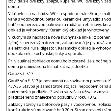
izby, ďalšie dve izby, špajza, kúpeľňa, WC, dve izby v zad
domu.
V kúpeľni sa nachádza WC so spodnou nádržkou, smal
vaňa s vodovodnou batériou keramické umývadlo s v
batériou nerezovou pákovou a radiátor rebrinový. ker
obklad je vyhotovený. Keramický obklad je vyhotovený.
V kuchyni sa nachádza nová kuchynská linka ( z oceneni
4,0m) s nerezovým drezom , zabudovaná je plynová va
a elektrická rúra, digestor. Keramický obklad je vyhoto
dookola celej kuchynskej linky a sporáka.
Pri vizuálnej obhliadke domu bolo zistené, že z bočnej 
domu je umiestnená klimatizačná jednotka.
Garáž s.č. 517
Garáž súp.č. 517 je postavená na rovinatom pozemku K
437/35. Stavba je samostatne stojaca, nepodpivničená 
nadzemným podlažím. Stavba sa začala užívať v zmysle
predloženého znaleckého posudku v roku 1972.
Základy stavby sú betónové pásy s vodorovnou izoláciou
konštrukcie sú murované hr.0,20m, Strop drevený trám