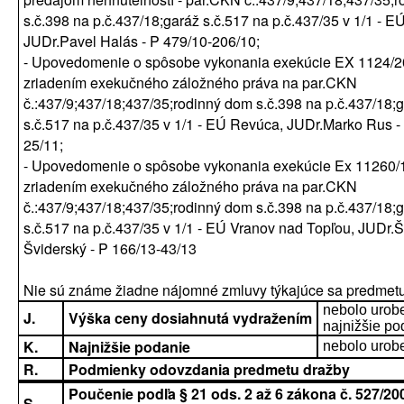
s.č.398 na p.č.437/18;garáž s.č.517 na p.č.437/35 v 1/1 - EÚ
JUDr.Pavel Halás - P 479/10-206/10;
- Upovedomenie o spôsobe vykonania exekúcie EX 1124/
zriadením exekučného záložného práva na par.CKN
č.:437/9;437/18;437/35;rodinný dom s.č.398 na p.č.437/18;
s.č.517 na p.č.437/35 v 1/1 - EÚ Revúca, JUDr.Marko Rus -
25/11;
- Upovedomenie o spôsobe vykonania exekúcie Ex 11260/
zriadením exekučného záložného práva na par.CKN
č.:437/9;437/18;437/35;rodinný dom s.č.398 na p.č.437/18;
s.č.517 na p.č.437/35 v 1/1 - EÚ Vranov nad Topľou, JUDr.Š
Šviderský - P 166/13-43/13
Nie sú známe žiadne nájomné zmluvy týkajúce sa predmetu
nebolo urob
J.
Výška ceny dosiahnutá vydražením
najnižšie po
K.
Najnižšie podanie
nebolo urob
R.
Podmienky odovzdania predmetu dražby
Poučenie podľa § 21 ods. 2 až 6 zákona č. 527/200
S.