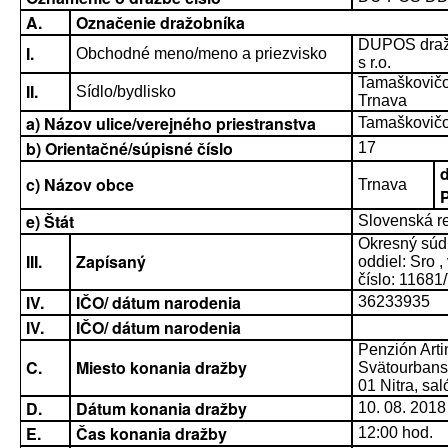
A.
Označenie dražobníka
DUPOS dražo
I.
Obchodné meno/meno a priezvisko
s r.o.
Tamaškovič
II.
Sídlo/bydlisko
Trnava
a) Názov ulice/verejného priestranstva
Tamaškovič
b) Orientačné/súpisné číslo
17
d
c) Názov obce
Trnava
e) Štát
Slovenská r
Okresný súd 
III.
Zapísaný
oddiel: Sro ,
číslo: 11681
IV.
IČO/ dátum narodenia
36233935
IV.
IČO/ dátum narodenia
Penzión Arti
C.
Miesto konania dražby
Svätourbans
01 Nitra, sal
D.
Dátum konania dražby
10. 08. 2018
E.
Čas konania dražby
12:00 hod.