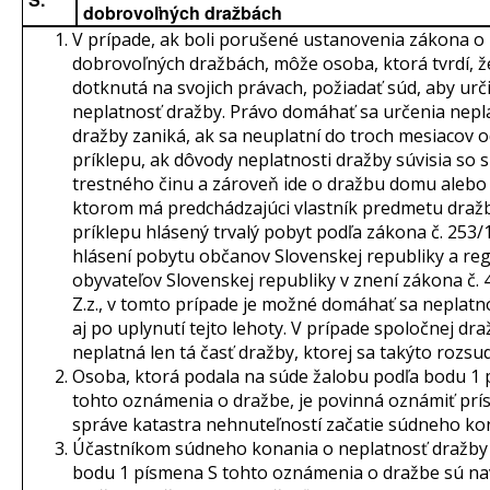
dobrovoľných dražbách
V prípade, ak boli porušené ustanovenia zákona o
dobrovoľných dražbách, môže osoba, ktorá tvrdí, ž
dotknutá na svojich právach, požiadať súd, aby urči
neplatnosť dražby. Právo domáhať sa určenia nepl
dražby zaniká, ak sa neuplatní do troch mesiacov 
príklepu, ak dôvody neplatnosti dražby súvisia so
trestného činu a zároveň ide o dražbu domu alebo 
ktorom má predchádzajúci vlastník predmetu dražb
príklepu hlásený trvalý pobyt podľa zákona č. 253/1
hlásení pobytu občanov Slovenskej republiky a regi
obyvateľov Slovenskej republiky v znení zákona č.
Z.z., v tomto prípade je možné domáhať sa neplatn
aj po uplynutí tejto lehoty. V prípade spoločnej dr
neplatná len tá časť dražby, ktorej sa takýto rozsu
Osoba, ktorá podala na súde žalobu podľa bodu 1
tohto oznámenia o dražbe, je povinná oznámiť prís
správe katastra nehnuteľností začatie súdneho ko
Účastníkom súdneho konania o neplatnosť dražby
bodu 1 písmena S tohto oznámenia o dražbe sú na