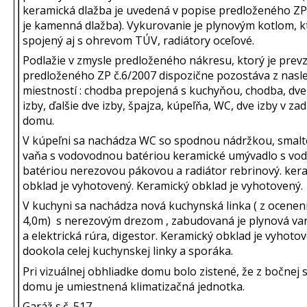
keramická dlažba je uvedená v popise predloženého ZP
je kamenná dlažba). Vykurovanie je plynovým kotlom, kt
spojený aj s ohrevom TÚV, radiátory oceľové.
Podlažie v zmysle predloženého nákresu, ktorý je prev
predloženého ZP č.6/2007 dispozične pozostáva z nas
miestností : chodba prepojená s kuchyňou, chodba, dv
izby, ďalšie dve izby, špajza, kúpeľňa, WC, dve izby v zad
domu.
V kúpeľni sa nachádza WC so spodnou nádržkou, smal
vaňa s vodovodnou batériou keramické umývadlo s v
batériou nerezovou pákovou a radiátor rebrinový. ker
obklad je vyhotovený. Keramický obklad je vyhotovený.
V kuchyni sa nachádza nová kuchynská linka ( z oceneni
4,0m) s nerezovým drezom , zabudovaná je plynová va
a elektrická rúra, digestor. Keramický obklad je vyhoto
dookola celej kuchynskej linky a sporáka.
Pri vizuálnej obhliadke domu bolo zistené, že z bočnej 
domu je umiestnená klimatizačná jednotka.
Garáž s.č. 517