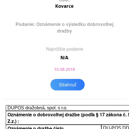
Obec:
Kovarce
Podanie: Oznámenie o výsledku dobrovoľnej
dražby
Najnižšie podanie
N/A
10.08.2018
Stiahnuť
DUPOS dražobná, spol. s r.o.
Oznámenie o dobrovoľnej dražbe (podľa § 17 zákona č. 
Z.z.) :
Oznámenie o dražbe číslo
DU-POS DD 