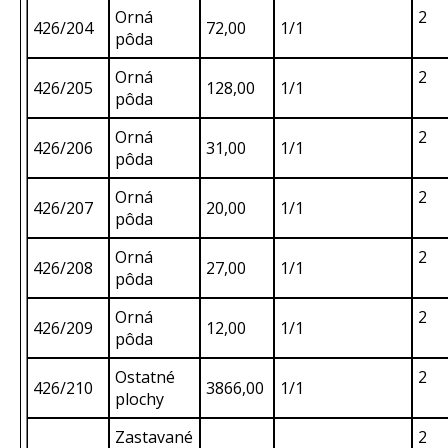
Orná
2
426/204
72,00
1/1
pôda
Orná
2
426/205
128,00
1/1
pôda
Orná
2
426/206
31,00
1/1
pôda
Orná
2
426/207
20,00
1/1
pôda
Orná
2
426/208
27,00
1/1
pôda
Orná
2
426/209
12,00
1/1
pôda
Ostatné
2
426/210
3866,00
1/1
plochy
Zastavané
2