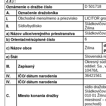
Z.z.) :
Oznámenie o dražbe číslo
D 501718
A.
Označenie dražobníka
I.
Obchodné meno/meno a priezvisko
LICITOR grou
Sládkovičo
II.
Sídlo/bydlisko
Žilina
a) Názov ulice/verejného priestranstva
Sládkovičov
b) Orientačné/súpisné číslo
6
d
c) Názov obce
Žilina
e) Štát
Slovenská r
Okresný súd 
III.
Zapísaný
oddiel: Sa , 
10476/L
IV.
IČO/ dátum narodenia
36421561
IV.
IČO/ dátum narodenia
sídlo dražob
Sládkovičov
C.
Miesto konania dražby
010 01 Žilin
miestnosť – 
poschodí)