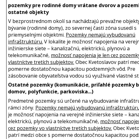
pozemky pre rodinné domy vrátane dvorov a pozem
ostatné objekty
V bezprostrednom okolí sa nachádzajú prevažne objekt
bývanie (rodinné domy), zo severnej časti zóna susedí s
priemyselnými objektmi.
Pozemky nemajú vybudovanú
infraštruktúru.
V lokalite je možnosť napojenia na verej
inžinierske siete – kanalizačnú, elektrickú, plynovú a
telekomunikačné,
možnosť napojenia je len cez pozemk
vlastníctve tretích subjektov.
Obec Kvetoslavov patrí med
pomerne dostatočnou kapacitou podzemných vôd. Pre
zásobovanie obyvateľstva vodou sú využívané vlastné s
Ostatné pozemky (komunikácie, priľahlé pozemky 
domov, polyfunkcie, parkoviska...)
Predmetné pozemky sú určené na vybudovanie infraštr
rámci zóny.
Pozemky nemajú vybudovanú infraštruktúru
je možnosť napojenia na verejné inžinierske siete – kana
elektrickú, plynovú a telekomunikačné,
možnosť napojen
cez pozemky vo vlastníctve tretích subjektov.
Obec Kveto
patrí medzi obce s pomerne dostatočnou kapacitou po