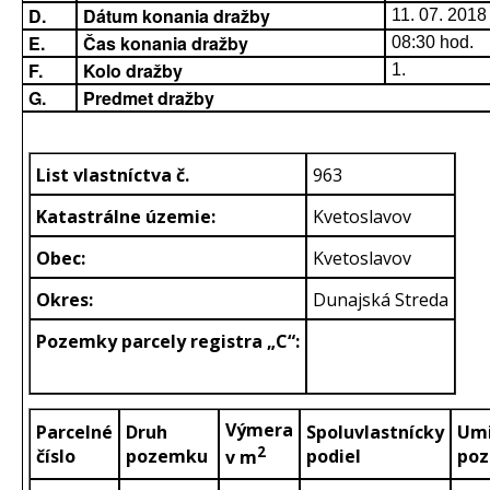
D.
Dátum konania dražby
11. 07. 2018
E.
Čas konania dražby
08:30 hod.
F.
Kolo dražby
1.
G.
Predmet dražby
List vlastníctva č.
963
Katastrálne územie:
Kvetoslavov
Obec:
Kvetoslavov
Okres:
Dunajská Streda
Pozemky parcely registra „C“:
Výmera
Parcelné
Druh
Spoluvlastnícky
Umi
2
číslo
pozemku
podiel
po
v m