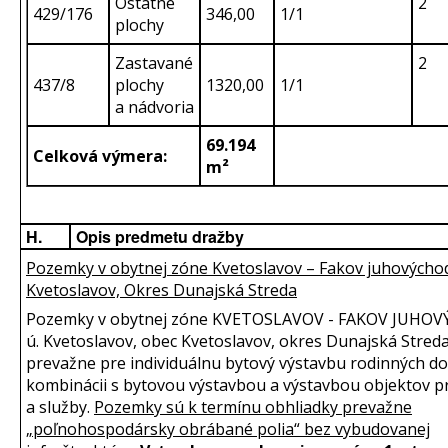
Ostatné
2
429/176
346,00
1/1
plochy
Zastavané
2
437/8
plochy
1320,00
1/1
a nádvoria
69.194
Celková výmera:
m²
H.
Opis predmetu dražby
Pozemky v obytnej zóne Kvetoslavov – Fakov juhovýchod,
Kvetoslavov, Okres Dunajská Streda
Pozemky v obytnej zóne KVETOSLAVOV - FAKOV JUHOV
ú. Kvetoslavov, obec Kvetoslavov, okres Dunajská Stred
prevažne pre individuálnu bytový výstavbu rodinných d
kombinácii s bytovou výstavbou a výstavbou objektov 
a služby.
Pozemky sú k termínu obhliadky prevažne
„poľnohospodársky obrábané polia“ bez vybudovanej