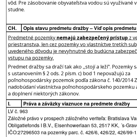
vôd. Pre zásobovanie obyvateľstva vodou sú využívané v
studne.
CH.
Opis stavu predmetu dražby – Viď opis predmetu
Predmetné pozemky
nemajú zabezpečený prístup
z v
priestranstva, len cez pozemky vo vlastníctve tretích sub
uvedeného dôvodu je nevyhnutné do budúcna zabezpeč
vstupu na pozemky.
Predmet dražby sa draží tak ako ,,stojí a leží". Pozemky s
s ustanovením § 2 ods. 2 písm. c) bod 1 nepovažujú za
poľnohospodársky pozemok podľa zákona č. 140/2014 Z.
nadobúdaní vlastníctva poľnohospodárskeho pozemku 
a doplnení niektorých zákonov.
I.
Práva a záväzky viaznuce na predmete dražby
LV č. 963
Záložné právo v prospech záložného veriteľa: Bratislava V
Obligatiefonds I B.V., Eisenhowerlaan 53, 2517 KK, ´s-Gra
IČO:27296503 na pozemky parc. č. 426/6, 426/22, 426/99-1