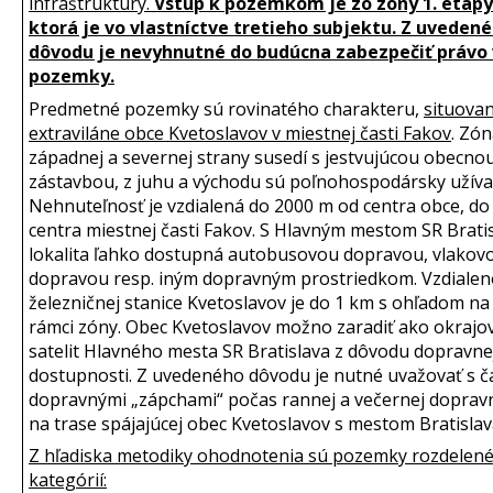
infraštruktúry.
Vstup k pozemkom je zo zóny 1. etapy
ktorá je vo vlastníctve tretieho subjektu. Z uveden
dôvodu je nevyhnutné do budúcna zabezpečiť právo
pozemky.
Predmetné pozemky sú rovinatého charakteru,
situovan
extraviláne obce Kvetoslavov v miestnej časti Fakov
. Zón
západnej a severnej strany susedí s jestvujúcou obecno
zástavbou, z juhu a východu sú poľnohospodársky užíva
Nehnuteľnosť je vzdialená do 2000 m od centra obce, do
centra miestnej časti Fakov. S Hlavným mestom SR Bratis
lokalita ľahko dostupná autobusovou dopravou, vlakov
dopravou resp. iným dopravným prostriedkom. Vzdialen
železničnej stanice Kvetoslavov je do 1 km s ohľadom na
rámci zóny. Obec Kvetoslavov možno zaradiť ako okrajo
satelit Hlavného mesta SR Bratislava z dôvodu dopravne
dostupnosti. Z uvedeného dôvodu je nutné uvažovať s č
dopravnými „zápchami“ počas rannej a večernej dopravn
na trase spájajúcej obec Kvetoslavov s mestom Bratislav
Z hľadiska metodiky ohodnotenia sú pozemky rozdelené
kategórií: