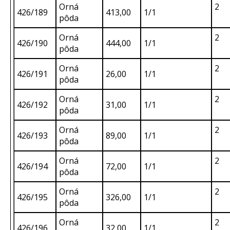
Orná
2
426/189
413,00
1/1
pôda
Orná
2
426/190
444,00
1/1
pôda
Orná
2
426/191
26,00
1/1
pôda
Orná
2
426/192
31,00
1/1
pôda
Orná
2
426/193
89,00
1/1
pôda
Orná
2
426/194
72,00
1/1
pôda
Orná
2
426/195
326,00
1/1
pôda
Orná
2
426/196
32,00
1/1