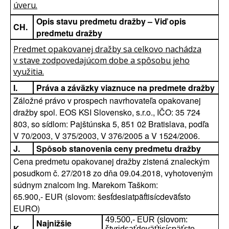
úveru.
Opis stavu predmetu dražby – Viď opis
CH.
predmetu dražby
Predmet opakovanej dražby sa celkovo nachádza
v stave zodpovedajúcom dobe a spôsobu jeho
využitia.
I.
Práva a záväzky viaznuce na predmete dražby
Záložné právo v prospech navrhovateľa opakovanej
dražby spol. EOS KSI Slovensko, s.r.o., IČO: 35 724
803, so sídlom: Pajštúnska 5, 851 02 Bratislava, podľa
V 70/2003, V 375/2003, V 376/2005 a V 1524/2006.
J.
Spôsob stanovenia ceny predmetu dražby
Cena predmetu opakovanej dražby zistená znaleckým
posudkom č. 27/2018 zo dňa 09.04.2018, vyhotoveným
súdnym znalcom Ing. Marekom Taškom:
65.900,- EUR (slovom: šesťdesiatpäťtisícdeväťsto
EURO)
49.500,- EUR (slovom:
Najnižšie
K.
štyridsaťdeväťtisícpäťsto