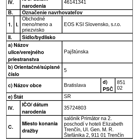
IV.
46141341
narodenia
B.
Označenie navrhovateľov
Obchodné
1.
I.
meno/meno a
EOS KSI Slovensko, s.r.o.
priezvisko
II.
Sídlo/bydlisko
a) Názov
ulice/verejného
Pajštúnska
priestranstva
b) Orientačné/súpisné
5
číslo
d)
851
c) Názov obce
Bratislava
PSČ
02
e) Štát
SR
IČO/ dátum
IV.
35724803
narodenia
salónik Primátor na 2.
Miesto konania
poschodí v hoteli Elizabeth
C.
dražby
Trenčín, Ul. Gen. M. R.
Štefánika 2, 911 01 Trenčín