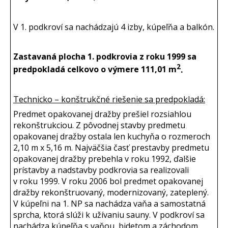
V 1. podkroví sa nachádzajú 4 izby, kúpeľňa a balkón.
Zastavaná plocha 1. podkrovia z roku 1999 sa
2
predpokladá celkovo o výmere 111,01 m
.
Technicko – konštrukčné riešenie sa predpokladá:
Predmet opakovanej dražby prešiel rozsiahlou
rekonštrukciou. Z pôvodnej stavby predmetu
opakovanej dražby ostala len kuchyňa o rozmeroch
2,10 m x 5,16 m. Najväčšia časť prestavby predmetu
opakovanej dražby prebehla v roku 1992, ďalšie
prístavby a nadstavby podkrovia sa realizovali
v roku 1999. V roku 2006 bol predmet opakovanej
dražby rekonštruovaný, modernizovaný, zateplený.
V kúpeľni na 1. NP sa nachádza vaňa a samostatná
sprcha, ktorá slúži k užívaniu sauny. V podkroví sa
nachádza kúpeľňa s vaňou, bidetom a záchodom.