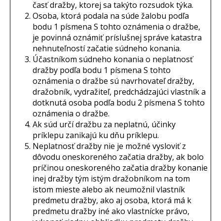
časť dražby, ktorej sa takýto rozsudok týka.
Osoba, ktorá podala na súde žalobu podľa
bodu 1 písmena S tohto oznámenia o dražbe,
je povinná oznámiť príslušnej správe katastra
nehnuteľností začatie súdneho konania.
Účastníkom súdneho konania o neplatnosť
dražby podľa bodu 1 písmena S tohto
oznámenia o dražbe sú navrhovateľ dražby,
dražobník, vydražiteľ, predchádzajúci vlastník a
dotknutá osoba podľa bodu 2 písmena S tohto
oznámenia o dražbe.
Ak súd určí dražbu za neplatnú, účinky
príklepu zanikajú ku dňu príklepu.
Neplatnosť dražby nie je možné vysloviť z
dôvodu oneskoreného začatia dražby, ak bolo
príčinou oneskoreného začatia dražby konanie
inej dražby tým istým dražobníkom na tom
istom mieste alebo ak neumožnil vlastník
predmetu dražby, ako aj osoba, ktorá má k
predmetu dražby iné ako vlastnícke právo,