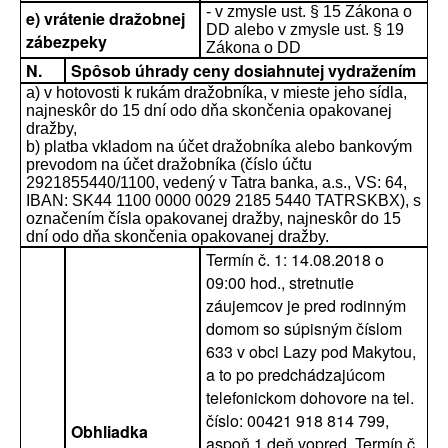
- v zmysle ust. § 15 Zákona o
e) vrátenie dražobnej
DD alebo v zmysle ust. § 19
zábezpeky
Zákona o DD
N.
Spôsob úhrady ceny dosiahnutej vydražením
a) v hotovosti k rukám dražobníka, v mieste jeho sídla,
najneskôr do 15 dní odo dňa skončenia opakovanej
dražby,
b) platba vkladom na účet dražobníka alebo bankovým
prevodom na účet dražobníka (číslo účtu
2921855440/1100, vedený v Tatra banka, a.s., VS: 64,
IBAN: SK44 1100 0000 0029 2185 5440 TATRSKBX), s
označením čísla opakovanej dražby, najneskôr do 15
dní odo dňa skončenia opakovanej dražby.
Termín č. 1: 14.08.2018 o
09:00 hod., stretnutie
záujemcov je pred rodinným
domom so súpisným číslom
633 v obci Lazy pod Makytou,
a to po predchádzajúcom
telefonickom dohovore na tel.
číslo: 00421 918 814 799,
Obhliadka
aspoň 1 deň vopred. Termín č.