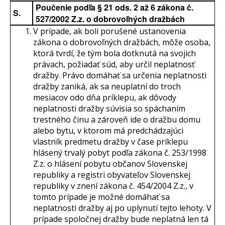
Poučenie podľa § 21 ods. 2 až 6 zákona č.
S.
527/2002 Z.z. o dobrovoľných dražbách
V prípade, ak boli porušené ustanovenia
zákona o dobrovoľných dražbách, môže osoba,
ktorá tvrdí, že tým bola dotknutá na svojich
právach, požiadať súd, aby určil neplatnosť
dražby. Právo domáhať sa určenia neplatnosti
dražby zaniká, ak sa neuplatní do troch
mesiacov odo dňa príklepu, ak dôvody
neplatnosti dražby súvisia so spáchaním
trestného činu a zároveň ide o dražbu domu
alebo bytu, v ktorom má predchádzajúci
vlastník predmetu dražby v čase príklepu
hlásený trvalý pobyt podľa zákona č. 253/1998
Z.z. o hlásení pobytu občanov Slovenskej
republiky a registri obyvateľov Slovenskej
republiky v znení zákona č. 454/2004 Z.z., v
tomto prípade je možné domáhať sa
neplatnosti dražby aj po uplynutí tejto lehoty. V
prípade spoločnej dražby bude neplatná len tá