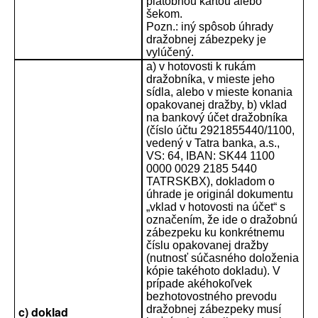
platobnou kartou alebo
šekom.
Pozn.: iný spôsob úhrady
dražobnej zábezpeky je
vylúčený.
a) v hotovosti k rukám
dražobníka, v mieste jeho
sídla, alebo v mieste konania
opakovanej dražby, b) vklad
na bankový účet dražobníka
(číslo účtu 2921855440/1100,
vedený v Tatra banka, a.s.,
VS: 64, IBAN: SK44 1100
0000 0029 2185 5440
TATRSKBX), dokladom o
úhrade je originál dokumentu
„vklad v hotovosti na účet“ s
označením, že ide o dražobnú
zábezpeku ku konkrétnemu
číslu opakovanej dražby
(nutnosť súčasného doloženia
kópie takéhoto dokladu). V
prípade akéhokoľvek
bezhotovostného prevodu
dražobnej zábezpeky musí
c) doklad