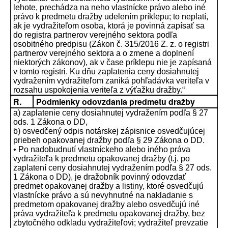
lehote, prechádza na neho vlastnícke právo alebo iné
právo k predmetu dražby udelením príklepu; to neplatí,
ak je vydražiteľom osoba, ktorá je povinná zapísať sa
do registra partnerov verejného sektora podľa
osobitného predpisu (Zákon č. 315/2016 Z. z. o registri
partnerov verejného sektora a o zmene a doplnení
niektorých zákonov), ak v čase príklepu nie je zapísaná
v tomto registri. Ku dňu zaplatenia ceny dosiahnutej
vydražením vydražiteľom zaniká pohľadávka veriteľa v
rozsahu uspokojenia veriteľa z výťažku dražby.“
R.
Podmienky odovzdania predmetu dražby
a) zaplatenie ceny dosiahnutej vydražením podľa § 27
ods. 1 Zákona o DD,
b) osvedčený odpis notárskej zápisnice osvedčujúcej
priebeh opakovanej dražby podľa § 29 Zákona o DD.
• Po nadobudnutí vlastníckeho alebo iného práva
vydražiteľa k predmetu opakovanej dražby (t.j. po
zaplatení ceny dosiahnutej vydražením podľa § 27 ods.
1 Zákona o DD), je dražobník povinný odovzdať
predmet opakovanej dražby a listiny, ktoré osvedčujú
vlastnícke právo a sú nevyhnutné na nakladanie s
predmetom opakovanej dražby alebo osvedčujú iné
práva vydražiteľa k predmetu opakovanej dražby, bez
zbytočného odkladu vydražiteľovi; vydražiteľ prevzatie