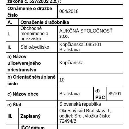
zákona č. 527/2002 Z.z.) :
Oznámenie o dražbe
064/2018
číslo
A.
Označenie dražobníka
Obchodné
AUKČNÁ SPOLOČNOSŤ
I.
meno/meno a
s.r.o.
priezvisko
Kopčianska1085101
II.
Sídlo/bydlisko
Bratislava
a) Názov
ulice/verejného
Kopčianska
priestranstva
b) Orientačné/súpisné
10
číslo
d)
c) Názov obce
Bratislava
85101
PSČ
e) Štát
Slovenská republika
Okresný súd Bratislava I ,
III.
Zapísaný
oddiel: Sro , vložka číslo:
72494/B
IČO/ dátum