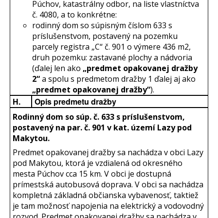
Púchov, katastrálny odbor, na liste vlastníctva
č. 4080, a to konkrétne:
rodinný dom so súpisným číslom 633 s
príslušenstvom, postavený na pozemku
parcely registra „C“ č. 901 o výmere 436 m2,
druh pozemku: zastavané plochy a nádvoria
(ďalej len ako
„predmet opakovanej dražby
2“
a spolu s predmetom dražby 1 ďalej aj ako
„predmet opakovanej dražby“
).
H.
Opis predmetu dražby
Rodinný dom so súp. č. 633 s príslušenstvom
,
postavený na par. č. 901 v kat. území Lazy pod
Makytou.
Predmet opakovanej dražby sa nachádza v obci Lazy
pod Makytou, ktorá je vzdialená od okresného
mesta Púchov cca 15 km. V obci je dostupná
prímestská autobusová doprava. V obci sa nachádza
kompletná základná občianska vybavenosť, taktiež
je tam možnosť napojenia na elektrický a vodovodný
rozvod. Predmet opakovanej dražby sa nachádza v