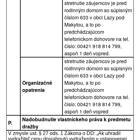
stretnutie záujemcov je pred
rodinným domom so súpisným
číslom 633 v obci Lazy pod
Makytou, a to po
predchádzajúcom
telefonickom dohovore na tel.
číslo: 00421 918 814 799,
aspoň 1 deň vopred.
stretnutie záujemcov je pred
rodinným domom so súpisným
číslom 633 v obci Lazy pod
Organizačné
Makytou, a to po
opatrenia
predchádzajúcom
telefonickom dohovore na tel.
číslo: 00421 918 814 799,
aspoň 1 deň vopred
Nadobudnutie vlastníckeho práva k predmetu
P.
dražby
V zmysle ust. § 27 ods. 1 Zákona o DD: „Ak uhradil
vydražiteľ cenu dosiahnutú vydražením v ustanovenej