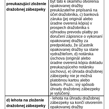
byť táto k okamihu otvorenia
preukazujúci zloženie
opakovanej dražby
dražobnej zábezpeky
preukázateľne pripísaná na
účet dražobníka, c) banková
záruka (jej originál alebo
úradne overená kópia) v
prospech dražobníka s
výhradou prevodu platby po
doručení zápisnice o vykonaní
opakovanej dražby za
predpokladu, že účastník
opakovanej dražby sa stane
vydražiteľom, d) notárska
úschova (originál alebo
úradne overená kópia dokladu
preukazujúceho notársku
úschovu), e) úhrada dražobnej
zábezpeky nie je možná
platobnou kartou alebo
šekom. Pozn.: iný spôsob
úhrady dražobnej zábezpeky
je vylúčený.
- lehota na úhradu dražobnej
d) lehota na zloženie
zábezpeky sa končí otvorením
dražobnej zábezpeky
opakovanej dražby