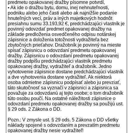
predmetu opakovanej dražby písomne potvrdí,
• Ak ide o dražbu bytu, domu, inej nehnuteľnosti,
podniku alebo jeho časti alebo ak najnižšie podanie
hnuteľných vecí, práv a iných majetkových hodnôt
presiahnu sumu 33.193,92 €, predchádzajúci vlastník je
povinný odovzdať predmet opakovanej dražby na
základe predloženia osvedčeného odpisu notárskej
zápisnice a doloženia totožnosti vydražiteľa bez
zbytočných prieťahov. Dražobník je povinný na mieste
spísať zápisnicu o odovzdaní predmetu opakovanej
dražby. Zápisnicu o odovzdaní predmetu opakovanej
dražby podpíšu predchádzajúci vlastník predmetu
opakovanej dražby, vydražiteľ a dražobník. Jedno
vyhotovenie zápisnice dostane predchádzajúci vlastník
a dve vyhotovenia dostane vydražiteľ. Ak niektorá
osoba odmietne zápisnicu podpísať alebo ju prevziať,
táto skutočnosť sa vyznačí v zápisnici a zápisnica sa
považuje za odovzdanú aj tejto osobe; o tom dražobník
túto osobu poučí. Na ostatné náležitosti zápisnice o
odovzdaní predmetu opakovanej dražby sa použijú ust.
§ 29 ods. 2 Zákona o DD.
Pozn.: V zmysle ust. § 29 ods. 5 Zákona o DD všetky
náklady spojené s odovzdaním a prevzatím predmetu
opakovanej dražby nesie vydražiteľ!