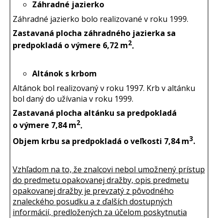
Záhradné jazierko
Záhradné jazierko bolo realizované v roku 1999.
Zastavaná plocha záhradného jazierka sa
2
predpokladá o výmere 6,72 m
.
Altánok s krbom
Altánok bol realizovaný v roku 1997. Krb v altánku
bol daný do užívania v roku 1999.
Zastavaná plocha altánku sa predpokladá
2
o výmere 7,84 m
.
3
Objem krbu sa predpokladá o veľkosti 7,84 m
.
Vzhľadom na to, že znalcovi nebol umožnený prístup
do predmetu opakovanej dražby, opis predmetu
opakovanej dražby je prevzatý z pôvodného
znaleckého posudku a z ďalších dostupných
informácií, predložených za účelom poskytnutia