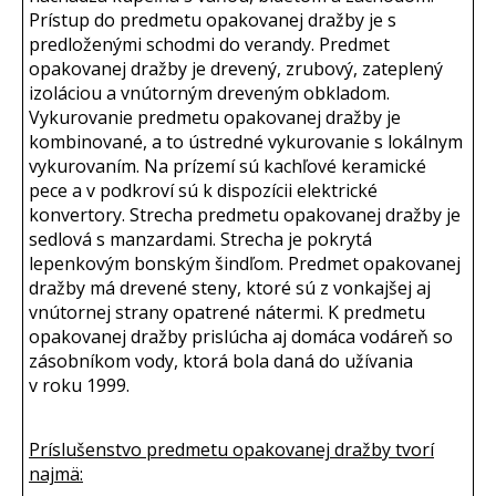
Prístup do predmetu opakovanej dražby je s
predloženými schodmi do verandy. Predmet
opakovanej dražby je drevený, zrubový, zateplený
izoláciou a vnútorným dreveným obkladom.
Vykurovanie predmetu opakovanej dražby je
kombinované, a to ústredné vykurovanie s lokálnym
vykurovaním. Na prízemí sú kachľové keramické
pece a v podkroví sú k dispozícii elektrické
konvertory. Strecha predmetu opakovanej dražby je
sedlová s manzardami. Strecha je pokrytá
lepenkovým bonským šindľom. Predmet opakovanej
dražby má drevené steny, ktoré sú z vonkajšej aj
vnútornej strany opatrené nátermi. K predmetu
opakovanej dražby prislúcha aj domáca vodáreň so
zásobníkom vody, ktorá bola daná do užívania
v roku 1999.
Príslušenstvo predmetu opakovanej dražby tvorí
najmä: