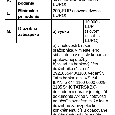
podanie
EURO)
Minimálne
200,-EUR (slovom: dvesto
L.
prihodenie
EURO)
10.000,-
EUR
Dražobná
M.
a) výška
(slovom:
zábezpeka
desaťtisíc
EURO)
a) v hotovosti k rukám
dražobníka, v mieste jeho
sídla, alebo v mieste konania
opakovanej dražby,
b) vklad na bankový účet
dražobníka (číslo účtu
2921855440/1100, vedený v
Tatra banka, a.s., VS: 64,
IBAN: SK44 1100 0000 0029
2185 5440 TATRSKBX),
dokladom o úhrade je originál
dokumentu „vklad v hotovosti
na účet“ s označením, že ide o
dražobnú zábezpeku ku
konkrétnemu číslu opakovanej
dražby (nutnosť súčasného