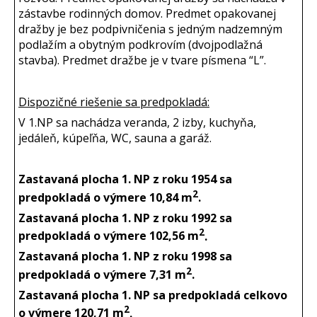
zástavbe rodinných domov. Predmet opakovanej
dražby je bez podpivničenia s jedným nadzemným
podlažím a obytným podkrovím (dvojpodlažná
stavba). Predmet dražbe je v tvare písmena “L”.
Dispozičné riešenie sa predpokladá:
V 1.NP sa nachádza veranda, 2 izby, kuchyňa,
jedáleň, kúpeľňa, WC, sauna a garáž.
Zastavaná plocha 1. NP z roku 1954 sa
2
predpokladá o výmere 10,84 m
.
Zastavaná plocha 1. NP z roku 1992 sa
2
predpokladá o výmere 102,56 m
.
Zastavaná plocha 1. NP z roku 1998 sa
2
predpokladá o výmere 7,31 m
.
Zastavaná plocha 1. NP sa predpokladá celkovo
2
o výmere 120,71 m
.