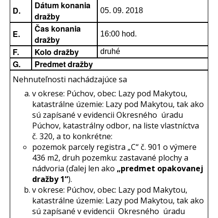
Dátum konania
D.
05. 09. 2018
dražby
Čas konania
E.
16:00 hod.
dražby
F.
Kolo dražby
druhé
G.
Predmet dražby
Nehnuteľnosti nachádzajúce sa
v okrese: Púchov, obec: Lazy pod Makytou,
katastrálne územie: Lazy pod Makytou, tak ako
sú zapísané v evidencii Okresného úradu
Púchov, katastrálny odbor, na liste vlastníctva
č. 320, a to konkrétne:
pozemok parcely registra „C“ č. 901 o výmere
436 m2, druh pozemku: zastavané plochy a
nádvoria (ďalej len ako
„predmet opakovanej
dražby 1“
).
v okrese: Púchov, obec: Lazy pod Makytou,
katastrálne územie: Lazy pod Makytou, tak ako
sú zapísané v evidencii Okresného úradu