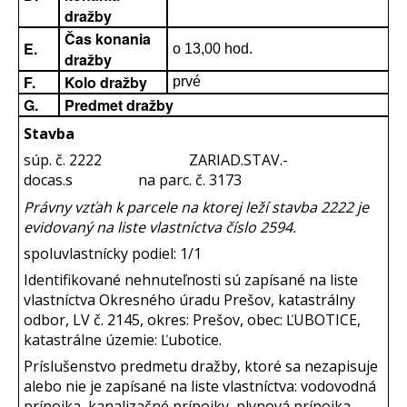
dražby
Čas konania
E.
o 13,00 hod.
dražby
F.
Kolo dražby
prvé
G.
Predmet dražby
Stavba
súp. č. 2222 ZARIAD.STAV.-
docas.s na parc. č. 3173
Právny vzťah k parcele na ktorej leží stavba 2222 je
evidovaný na liste vlastníctva číslo 2594.
spoluvlastnícky podiel: 1/1
Identifikované nehnuteľnosti sú zapísané na liste
vlastníctva Okresného úradu Prešov, katastrálny
odbor, LV č. 2145, okres: Prešov, obec: ĽUBOTICE,
katastrálne územie: Ľubotice.
Príslušenstvo predmetu dražby, ktoré sa nezapisuje
alebo nie je zapísané na liste vlastníctva: vodovodná
prípojka, kanalizačné prípojky, plynová prípojka,