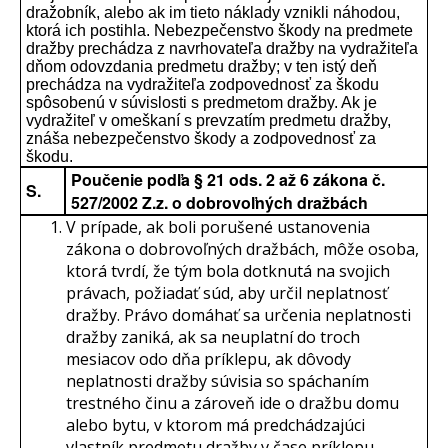
dražobník, alebo ak im tieto náklady vznikli náhodou,
ktorá ich postihla. Nebezpečenstvo škody na predmete
dražby prechádza z navrhovateľa dražby na vydražiteľa
dňom odovzdania predmetu dražby; v ten istý deň
prechádza na vydražiteľa zodpovednosť za škodu
spôsobenú v súvislosti s predmetom dražby. Ak je
vydražiteľ v omeškaní s prevzatím predmetu dražby,
znáša nebezpečenstvo škody a zodpovednosť za
škodu.
Poučenie podľa § 21 ods. 2 až 6 zákona č.
S.
527/2002 Z.z. o dobrovoľných dražbách
V prípade, ak boli porušené ustanovenia
zákona o dobrovoľných dražbách, môže osoba,
ktorá tvrdí, že tým bola dotknutá na svojich
právach, požiadať súd, aby určil neplatnosť
dražby. Právo domáhať sa určenia neplatnosti
dražby zaniká, ak sa neuplatní do troch
mesiacov odo dňa príklepu, ak dôvody
neplatnosti dražby súvisia so spáchaním
trestného činu a zároveň ide o dražbu domu
alebo bytu, v ktorom má predchádzajúci
vlastník predmetu dražby v čase príklepu