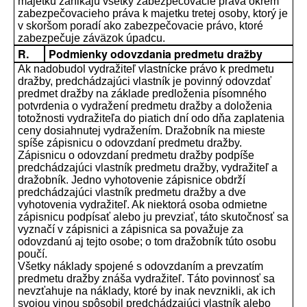
majetku zanikajú všetky zabezpečovacie práva okrem
zabezpečovacieho práva k majetku tretej osoby, ktorý je
v skoršom poradí ako zabezpečovacie právo, ktoré
zabezpečuje záväzok úpadcu.
R.
Podmienky odovzdania predmetu dražby
Ak nadobudol vydražiteľ vlastnícke právo k predmetu
dražby, predchádzajúci vlastník je povinný odovzdať
predmet dražby na základe predloženia písomného
potvrdenia o vydražení predmetu dražby a doloženia
totožnosti vydražiteľa do piatich dní odo dňa zaplatenia
ceny dosiahnutej vydražením. Dražobník na mieste
spíše zápisnicu o odovzdaní predmetu dražby.
Zápisnicu o odovzdaní predmetu dražby podpíše
predchádzajúci vlastník predmetu dražby, vydražiteľ a
dražobník. Jedno vyhotovenie zápisnice obdrží
predchádzajúci vlastník predmetu dražby a dve
vyhotovenia vydražiteľ. Ak niektorá osoba odmietne
zápisnicu podpísať alebo ju prevziať, táto skutočnosť sa
vyznačí v zápisnici a zápisnica sa považuje za
odovzdanú aj tejto osobe; o tom dražobník túto osobu
poučí.
Všetky náklady spojené s odovzdaním a prevzatím
predmetu dražby znáša vydražiteľ. Táto povinnosť sa
nevzťahuje na náklady, ktoré by inak nevznikli, ak ich
svojou vinou spôsobil predchádzajúci vlastník alebo