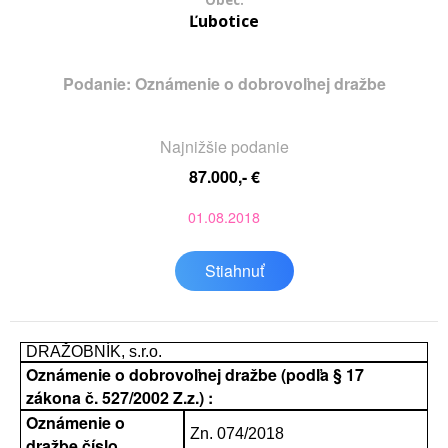
Obec:
Ľubotice
Podanie: Oznámenie o dobrovoľnej dražbe
Najnižšie podanie
87.000,- €
01.08.2018
Stiahnuť
DRAŽOBNÍK, s.r.o.
Oznámenie o dobrovoľnej dražbe (podľa § 17
zákona č. 527/2002 Z.z.) :
Oznámenie o
Zn. 074/2018
dražbe číslo