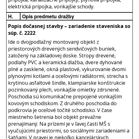
elektrická prípojka, vonkajšie schody.
H.
Opis predmetu dražby
Popis dočasnej stavby – zariadenie staveniska so
súp. č. 2222
Ide o dvojpodlažný montovaný objekt z
priestorových drevených sendvičových buniek,
založený na základovej doske. Stropy drevené,
podlahy PVC a keramická dlažba, dvere dyhované
plné a zasklené, okná plastové, vykurovanie dvomi
plynovými kotlami a oceľovými radiátormi, strecha s
krytinou asfaltové šindle, klampiarske konštrukcie
pozinkovaný plech, vonkajšie omietky zdrsnené.
Poschodia sú komunikačne prepojené vonkajším
kovovým schodiskom. Z druhého poschodia do
podkrovia je oceľové točité schodisko. V čase
miestneho šetrenia bol objekt prevažne
prenajímaný. Na prízemí je v ľavej časti MŠ s
vyučujúcimi priestormi, so sociálnymi zariadeniami a
šatňami. V pravej je niekoľko kancelárskych