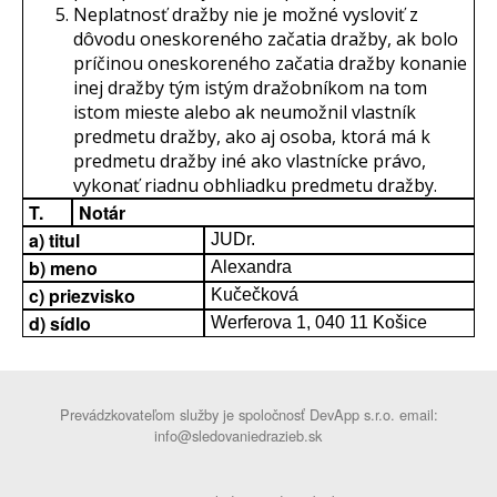
Neplatnosť dražby nie je možné vysloviť z
dôvodu oneskoreného začatia dražby, ak bolo
príčinou oneskoreného začatia dražby konanie
inej dražby tým istým dražobníkom na tom
istom mieste alebo ak neumožnil vlastník
predmetu dražby, ako aj osoba, ktorá má k
predmetu dražby iné ako vlastnícke právo,
vykonať riadnu obhliadku predmetu dražby.
T.
Notár
a) titul
JUDr.
b) meno
Alexandra
c) priezvisko
Kučečková
d) sídlo
Werferova 1, 040 11 Košice
Prevádzkovateľom služby je spoločnosť DevApp s.r.o. email:
info@sledovaniedrazieb.sk