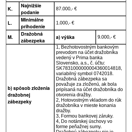
Najnižšie
K.
87.000,- €
podanie
Minimálne
L.
1.000,- €
prihodenie
Dražobná
M.
a) výška
9.000,- €
zábezpeka
1, Bezhotovostným bankovým
prevodom na účet dražobníka
vedený v Prima banka
Slovensko, a.s., č. účtu:
SK7831000000004360014818,
variabilný symbol 0742018.
Dražobná zábezpeka sa
považuje za zloženú, ak bola
b) spôsob zloženia
pripísaná na účet dražobníka do
dražobnej
otvorenia dražby.
2, Hotovostným vkladom do rúk
zábezpeky
dražobníka v mieste konania
dražby.
3, Formou bankovej záruky.
4, Do notárskej úschovy vo
forme peňažnej sumy.
Dražobnú zábezpeku nie je