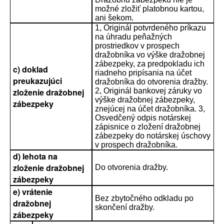
možné zložiť platobnou kartou,
ani šekom.
1, Originál potvrdeného príkazu
na úhradu peňažných
prostriedkov v prospech
dražobníka vo výške dražobnej
zábezpeky, za predpokladu ich
c) doklad
riadneho pripísania na účet
preukazujúci
dražobníka do otvorenia dražby.
zloženie dražobnej
2, Originál bankovej záruky vo
výške dražobnej zábezpeky,
zábezpeky
znejúcej na účet dražobníka. 3,
Osvedčený odpis notárskej
zápisnice o zložení dražobnej
zábezpeky do notárskej úschovy
v prospech dražobníka.
d) lehota na
zloženie dražobnej
Do otvorenia dražby.
zábezpeky
e) vrátenie
Bez zbytočného odkladu po
dražobnej
skončení dražby.
zábezpeky