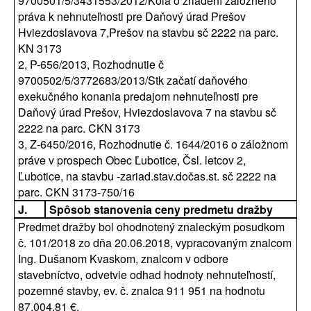
9700501/5/3431553/2012/Kola o zriadení záložného
práva k nehnuteľnosti pre Daňový úrad Prešov
Hviezdoslavova 7,Prešov na stavbu sč 2222 na parc.
KN 3173
2, P-656/2013, Rozhodnutie č
9700502/5/3772683/2013/Stk začatí daňového
exekučného konania predajom nehnuteľnosti pre
Daňový úrad Prešov, Hviezdoslavova 7 na stavbu sč
2222 na parc. CKN 3173
3, Z-6450/2016, Rozhodnutie č. 1644/2016 o záložnom
práve v prospech Obec Ľubotice, Čsl. letcov 2,
Ľubotice, na stavbu -zariad.stav.dočas.st. sč 2222 na
parc. CKN 3173-750/16
J.
Spôsob stanovenia ceny predmetu dražby
Predmet dražby bol ohodnotený znaleckým posudkom
č. 101/2018 zo dňa 20.06.2018, vypracovaným znalcom
Ing. Dušanom Kvaskom, znalcom v odbore
stavebníctvo, odvetvie odhad hodnoty nehnuteľností,
pozemné stavby, ev. č. znalca 911 951 na hodnotu
87.004,81 €.