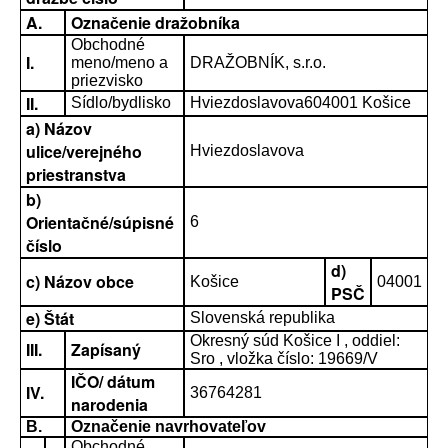
A.
Označenie dražobníka
Obchodné
I.
meno/meno a
DRAŽOBNÍK, s.r.o.
priezvisko
II.
Sídlo/bydlisko
Hviezdoslavova604001 Košice
a) Názov
ulice/verejného
Hviezdoslavova
priestranstva
b)
Orientačné/súpisné
6
číslo
d)
c) Názov obce
Košice
04001
PSČ
e) Štát
Slovenská republika
Okresný súd Košice I , oddiel:
III.
Zapísaný
Sro , vložka číslo: 19669/V
IČO/ dátum
IV.
36764281
narodenia
B.
Označenie navrhovateľov
Obchodné