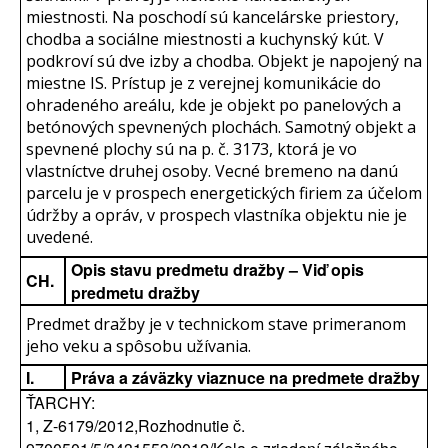
miestnosti. Na poschodí sú kancelárske priestory,
chodba a sociálne miestnosti a kuchynský kút. V
podkroví sú dve izby a chodba. Objekt je napojený na
miestne IS. Prístup je z verejnej komunikácie do
ohradeného areálu, kde je objekt po panelových a
betónových spevnených plochách. Samotný objekt a
spevnené plochy sú na p. č. 3173, ktorá je vo
vlastníctve druhej osoby. Vecné bremeno na danú
parcelu je v prospech energetických firiem za účelom
údržby a opráv, v prospech vlastníka objektu nie je
uvedené.
Opis stavu predmetu dražby – Viď opis
CH.
predmetu dražby
Predmet dražby je v technickom stave primeranom
jeho veku a spôsobu užívania.
I.
Práva a záväzky viaznuce na predmete dražby
ŤARCHY:
1, Z-6179/2012,Rozhodnutie č.