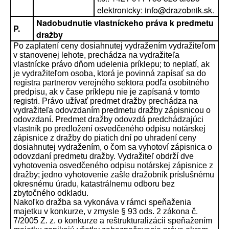
elektronicky: info@drazobnik.sk.
Nadobudnutie vlastníckeho práva k predmetu
P.
dražby
Po zaplatení ceny dosiahnutej vydražením vydražiteľom
v stanovenej lehote, prechádza na vydražiteľa
vlastnícke právo dňom udelenia príklepu; to neplatí, ak
je vydražiteľom osoba, ktorá je povinná zapísať sa do
registra partnerov verejného sektora podľa osobitného
predpisu, ak v čase príklepu nie je zapísaná v tomto
registri. Právo užívať predmet dražby prechádza na
vydražiteľa odovzdaním predmetu dražby zápisnicou o
odovzdaní. Predmet dražby odovzdá predchádzajúci
vlastník po predložení osvedčeného odpisu notárskej
zápisnice z dražby do piatich dní po uhradení ceny
dosiahnutej vydražením, o čom sa vyhotoví zápisnica o
odovzdaní predmetu dražby. Vydražiteľ obdrží dve
vyhotovenia osvedčeného odpisu notárskej zápisnice z
dražby; jedno vyhotovenie zašle dražobník príslušnému
okresnému úradu, katastrálnemu odboru bez
zbytočného odkladu.
Nakoľko dražba sa vykonáva v rámci speňaženia
majetku v konkurze, v zmysle § 93 ods. 2 zákona č.
7/2005 Z. z. o konkurze a reštrukturalizácii speňažením