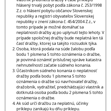
hlásený trvalý pobyt podľa zákona č. 253/1998
Z.z. o hlásení pobytu občanov Slovenskej
republiky a registri obyvateľov Slovenskej
republiky v znení zákona č. 454/2004 Z.z., v
tomto prípade je možné domáhať sa
neplatnosti dražby aj po uplynutí tejto lehoty. V
prípade spoločnej dražby bude neplatná len tá
časť dražby, ktorej sa takýto rozsudok týka.
Osoba, ktorá podala na súde žalobu podľa
bodu 1 písmena S tohto oznámenia o dražbe,
je povinná oznámiť príslušnej správe katastra
nehnuteľností začatie súdneho konania.
Účastníkom súdneho konania o neplatnosť
dražby podľa bodu 1 písmena S tohto
oznámenia o dražbe sú navrhovateľ dražby,
dražobník, vydražiteľ, predchádzajúci vlastník a
dotknutá osoba podľa bodu 2 písmena S tohto
oznámenia o dražbe.
Ak súd určí dražbu za neplatnú, účinky
príklepu zanikajú ku dňu príklepu.