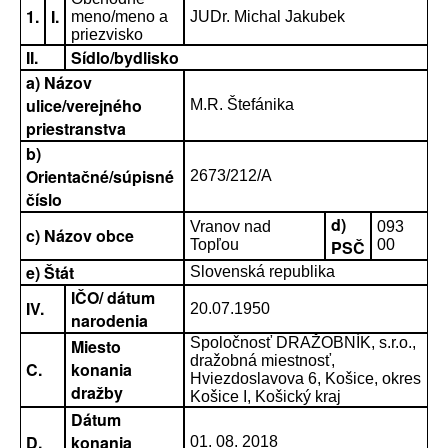
1.
I.
meno/meno a
JUDr. Michal Jakubek
priezvisko
II.
Sídlo/bydlisko
a) Názov
ulice/verejného
M.R. Štefánika
priestranstva
b)
Orientačné/súpisné
2673/212/A
číslo
d)
Vranov nad
093
c) Názov obce
Topľou
PSČ
00
e) Štát
Slovenská republika
IČO/ dátum
IV.
20.07.1950
narodenia
Spoločnosť DRAŽOBNÍK, s.r.o.,
Miesto
dražobná miestnosť,
C.
konania
Hviezdoslavova 6, Košice, okres
dražby
Košice I, Košický kraj
Dátum
D.
konania
01. 08. 2018