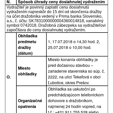
N.
Spôsob úhrady ceny dosiahnutej vydražením
Vydražiteľ je povinný zaplatiť cenu dosiahnutú
vydražením najneskôr do 15 dní od skončenia dražby
na účet dražobníka vedený v Prima banka Slovensko,
a.s., č. účtu: SK7831000000004360014818, variabilný
symbol 0742018. Dražobná zábezpeka sa vydražiteľovi
započítava do ceny dosiahnutej vydražením.
Obhliadka
predmetu
1, 17.07.2018 o 14,30 hod. 2,
dražby
25.07.2018 o 10,00 hod.
(dátum)
Miesto konania obhliadky je
pred dočasnou stavbou –
Miesto
zariadenie staveniska so súp. č.
obhliadky
O.
2222, na ulici Tekeľová v obci
Ľubotice, okres Prešov.
Obhliadka sa uskutoční po
predchádzajúcom telefonickom
Organizačné
dohovore s dražobníkom,
opatrenia
najmenej 24 hodín vopred, na
t.č.: +421 911 755 528 alebo