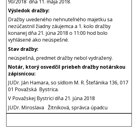
90/2018 dňa 11. mája 2018.
Výsledok dražby:
Dražby uvedeného nehnuteľného majetku sa
nezúčastnil žiadny záujemca a 1. kolo dražby
konanej dňa 21. júna 2018 o 11:00 hod bolo
vyhlásené ako neúspešné.
Stav dražby:
neúspešná, predmet dražby nebol vydražený.
Notár, ktorý osvedčil priebeh dražby notárskou
zápisnicou:
JUDr. Ján Hamara, so sídlom M. R. Štefánika 136, 017
01 Považská Bystrica.
V Považskej Bystrici dňa 21. júna 2018
JUDr. Miroslava Žitníková, správca úpadcu