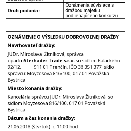
Oznámenia súvisiace s
Druh podania :
dražbou majetku
podliehajúceho konkurzu
OZNÁMENIE O VÝSLEDKU DOBROVOĽNEJ DRAŽBY
Navrhovateľ dražby:
JUDr. Miroslava Žitníková, správca
úpadcu
Sterhader Trade s.r.o.
so sídlom Palackého
92/12, 911 01 Trenčín, IČO 36 351 377, sídlo
správcu: Moyzesova 816/100, 017 01 Považská
Bystrica
Miesto konania dražby:
Kancelária správcu JUDr. Miroslava Žitníková so
sídlom Moyzesova 816/100, 017 01 Považská
Bystrica
Dátum a čas konania dražby:
21.06.2018 (štvrtok) o 11:00 hod