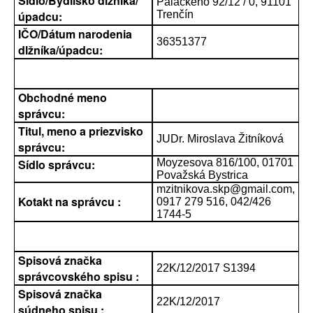
Sídlo/Bydlisko dlžníka/
Palackého 92/12 / 0, 91101
úpadcu:
Trenčín
IČO/Dátum narodenia
36351377
dlžníka/úpadcu:
Obchodné meno
správcu:
Titul, meno a priezvisko
JUDr. Miroslava Žitníková
správcu:
Sídlo správcu:
Moyzesova 816/100, 01701
Považská Bystrica
mzitnikova.skp@gmail.com,
Kotakt na správcu :
0917 279 516, 042/426
1744-5
Spisová značka
22K/12/2017 S1394
správcovského spisu :
Spisová značka
22K/12/2017
súdneho spisu :