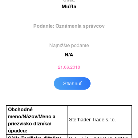
Obec:
Mužla
Podanie: Oznámenia správcov
Najnižšie podanie
N/A
21.06.2018
Stiahnuť
Obchodné
meno/Názov/Meno a
Sterhader Trade s.r.o.
priezvisko dlžníka/
úpadcu: