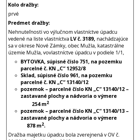
Kolo dražby:
prvé
Predmet dražby:
Nehnuteľnosti vo výlučnom vlastníctve úpadcu
vedené na liste vlastníctva
LV č. 3189,
nachádzajúce
sa v okrese Nové Zámky, obec Mužla, katastrálne
územie Mužla, vo
vlastníctve úpadcu v podiele 1/1,
BYTOVKA, súpisné číslo 751, na pozemku
parcelné č. KN „C“ 12952/8
Sklad, súpisné číslo 961, na pozemku
parcelné č. KN „C“ 13140/12
pozemok – parcelné číslo KN „C“ 13140/12 –
zastavané plochy a nádvoria o výmere
2
254 m
pozemok – parcelné číslo KN „C“ 13140/13 –
zastavané plochy a nádvoria o výmere
2
878 m
.
Dražba majetku úpadcu bola zverejnená v OV č.