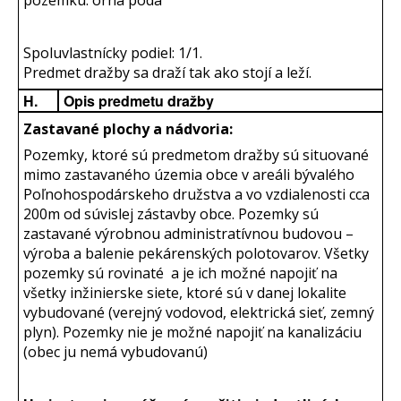
pozemku: orná pôda
Spoluvlastnícky podiel: 1/1.
Predmet dražby sa draží tak ako stojí a leží.
H.
Opis predmetu dražby
Zastavané plochy a nádvoria:
Pozemky, ktoré sú predmetom dražby sú situované
mimo zastavaného územia obce v areáli bývalého
Poľnohospodárskeho družstva a vo vzdialenosti cca
200m od súvislej zástavby obce. Pozemky sú
zastavané výrobnou administratívnou budovou –
výroba a balenie pekárenských polotovarov. Všetky
pozemky sú rovinaté a je ich možné napojiť na
všetky inžinierske siete, ktoré sú v danej lokalite
vybudované (verejný vodovod, elektrická sieť, zemný
plyn). Pozemky nie je možné napojiť na kanalizáciu
(obec ju nemá vybudovanú)