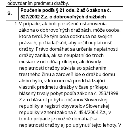
odovzdaním predmetu dražby.
Poučenie podľa § 21 ods. 2 až 6 zákona č.
S.
527/2002 Z.z. o dobrovoľných dražbách
V prípade, ak boli porušené ustanovenia
zákona o dobrovoľných dražbách, môže osoba,
ktorá tvrdí, že tým bola dotknutá na svojich
právach, požiadať súd, aby určil neplatnosť
dražby. Právo domáhať sa určenia neplatnosti
dražby zaniká, ak sa neuplatní do troch
mesiacov odo dňa príklepu, ak dôvody
neplatnosti dražby súvisia so spáchaním
trestného činu a zároveň ide o dražbu domu
alebo bytu, v ktorom má predchádzajúci
vlastník predmetu dražby v čase príklepu
hlásený trvalý pobyt podľa zákona č. 253/1998
Z.z. o hlásení pobytu občanov Slovenskej
republiky a registri obyvateľov Slovenskej
republiky v znení zákona č. 454/2004 Z.z., v
tomto prípade je možné domáhať sa
neplatnosti dražby aj po uplynutí tejto lehoty. V