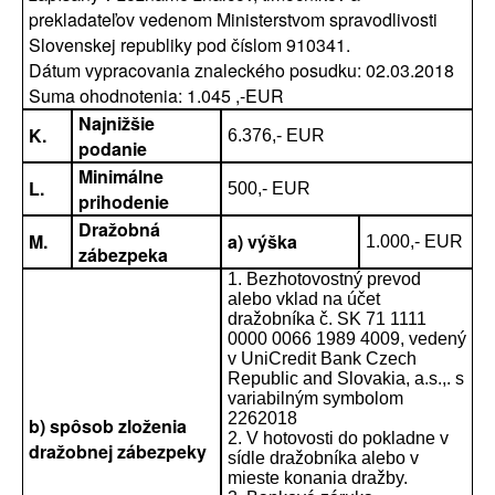
prekladateľov vedenom Ministerstvom spravodlivosti
Slovenskej republiky pod číslom 910341.
Dátum vypracovania znaleckého posudku: 02.03.2018
Suma ohodnotenia: 1.045 ,-EUR
Najnižšie
K.
6.376,- EUR
podanie
Minimálne
L.
500,- EUR
prihodenie
Dražobná
M.
a) výška
1.000,- EUR
zábezpeka
1. Bezhotovostný prevod
alebo vklad na účet
dražobníka č. SK 71 1111
0000 0066 1989 4009, vedený
v UniCredit Bank Czech
Republic and Slovakia, a.s.,. s
variabilným symbolom
2262018
b) spôsob zloženia
2. V hotovosti do pokladne v
dražobnej zábezpeky
sídle dražobníka alebo v
mieste konania dražby.