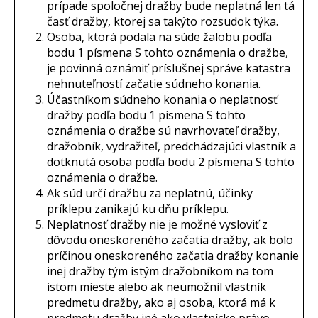
prípade spoločnej dražby bude neplatná len tá
časť dražby, ktorej sa takýto rozsudok týka.
Osoba, ktorá podala na súde žalobu podľa
bodu 1 písmena S tohto oznámenia o dražbe,
je povinná oznámiť príslušnej správe katastra
nehnuteľností začatie súdneho konania.
Účastníkom súdneho konania o neplatnosť
dražby podľa bodu 1 písmena S tohto
oznámenia o dražbe sú navrhovateľ dražby,
dražobník, vydražiteľ, predchádzajúci vlastník a
dotknutá osoba podľa bodu 2 písmena S tohto
oznámenia o dražbe.
Ak súd určí dražbu za neplatnú, účinky
príklepu zanikajú ku dňu príklepu.
Neplatnosť dražby nie je možné vysloviť z
dôvodu oneskoreného začatia dražby, ak bolo
príčinou oneskoreného začatia dražby konanie
inej dražby tým istým dražobníkom na tom
istom mieste alebo ak neumožnil vlastník
predmetu dražby, ako aj osoba, ktorá má k