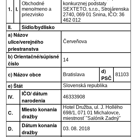
Obchodné
konkurznej podstaty
1.
I.
meno/meno a
SEXTETO, s.r.o., Strojárenska
priezvisko
2740, 069 01 Snina, IČO: 36
462 012
II.
Sídlo/bydlisko
a) Názov
ulice/verejného
Červeňova
priestranstva
b) Orientačné/súpisné
14
číslo
d)
c) Názov obce
Bratislava
81103
PSČ
e) Štát
Slovenská republika
IČO/ dátum
IV.
46333908
narodenia
Hotel Družba, ul. J. Hollého
Miesto konania
C.
698/1, 071 01 Michalovce,
dražby
miestnosť "Salónik Zadný"
Dátum konania
D.
03. 08. 2018
dražby