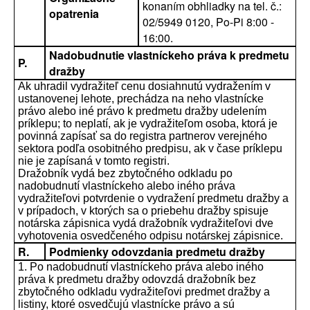
konaním obhliadky na tel. č.:
opatrenia
02/5949 0120, Po-Pi 8:00 -
16:00.
Nadobudnutie vlastníckeho práva k predmetu
P.
dražby
Ak uhradil vydražiteľ cenu dosiahnutú vydražením v
ustanovenej lehote, prechádza na neho vlastnícke
právo alebo iné právo k predmetu dražby udelením
príklepu; to neplatí, ak je vydražiteľom osoba, ktorá je
povinná zapísať sa do registra partnerov verejného
sektora podľa osobitného predpisu, ak v čase príklepu
nie je zapísaná v tomto registri.
Dražobník vydá bez zbytočného odkladu po
nadobudnutí vlastníckeho alebo iného práva
vydražiteľovi potvrdenie o vydražení predmetu dražby a
v prípadoch, v ktorých sa o priebehu dražby spisuje
notárska zápisnica vydá dražobník vydražiteľovi dve
vyhotovenia osvedčeného odpisu notárskej zápisnice.
R.
Podmienky odovzdania predmetu dražby
1. Po nadobudnutí vlastníckeho práva alebo iného
práva k predmetu dražby odovzdá dražobník bez
zbytočného odkladu vydražiteľovi predmet dražby a
listiny, ktoré osvedčujú vlastnícke právo a sú