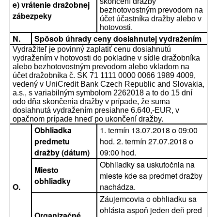
skončení dražby
e) vrátenie dražobnej
bezhotovostným prevodom na
zábezpeky
účet účastníka dražby alebo v
hotovosti.
N.
Spôsob úhrady ceny dosiahnutej vydražením
Vydražiteľ je povinný zaplatiť cenu dosiahnutú
vydražením v hotovosti do pokladne v sídle dražobníka
alebo bezhotovostným prevodom alebo vkladom na
účet dražobníka č. SK 71 1111 0000 0066 1989 4009,
vedený v UniCredit Bank Czech Republic and Slovakia,
a.s., s variabilným symbolom 2262018 a to do 15 dní
odo dňa skončenia dražby v prípade, že suma
dosiahnutá vydražením presiahne 6.640,-EUR, v
opačnom prípade hneď po ukončení dražby.
Obhliadka
1. termín 13.07.2018 o 09:00
predmetu
hod. 2. termín 27.07.2018 o
dražby (dátum)
09:00 hod.
Obhliadky sa uskutočnia na
Miesto
mieste kde sa predmet dražby
obhliadky
O.
nachádza.
Záujemcovia o obhliadku sa
ohlásia aspoň jeden deň pred
Organizačné