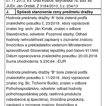
07.11.2013, Ex. úrad Košice, Mlynárska 16, súd. ex.
JUDr. Ján Ondáš, Z 3184/2013, č.z. 234/13
J.
Spôsob stanovenia ceny predmetu dražby
Hodnota predmetu dražby “A“ bola zistená podľa
znaleckého posudku č. 23/2018 , ktorý vypracoval
znalec Ing. arch. Ján Kimák, znalec v odbore
Stavebníctvo, odvetvie: Pozemné stavby, Odhad
hodnoty nehnuteľností zapísaný v zozname znalcov,
tlmočníkov a prekladateľov vedenom Ministerstvom
spravodlivosti Slovenskej republiky pod číslom 911560.
Dátum vypracovania znaleckého posudku: 20.03.2018
Suma ohodnotenia: 5.330,64 ,-EUR
Hodnota predmetu dražby “B“ bola zistená podľa
znaleckého posudku č. 11/2018 , ktorý vypracoval
znalec Ing. Bc. Tichomír Bučko, znalec v odbore
Poľnohospodárstvo, odvetvie: odhad hodnoty
poľnohospodárskej pôdy, rastlinná produkcia
(všeobecná aj špeciálna), živočíšna produkcia,
zapísaný v zozname znalcov, tlmočníkov a