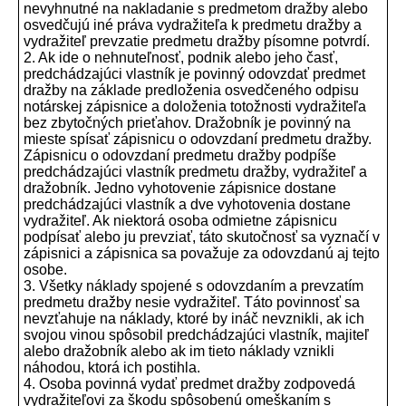
nevyhnutné na nakladanie s predmetom dražby alebo
osvedčujú iné práva vydražiteľa k predmetu dražby a
vydražiteľ prevzatie predmetu dražby písomne potvrdí.
2. Ak ide o nehnuteľnosť, podnik alebo jeho časť,
predchádzajúci vlastník je povinný odovzdať predmet
dražby na základe predloženia osvedčeného odpisu
notárskej zápisnice a doloženia totožnosti vydražiteľa
bez zbytočných prieťahov. Dražobník je povinný na
mieste spísať zápisnicu o odovzdaní predmetu dražby.
Zápisnicu o odovzdaní predmetu dražby podpíše
predchádzajúci vlastník predmetu dražby, vydražiteľ a
dražobník. Jedno vyhotovenie zápisnice dostane
predchádzajúci vlastník a dve vyhotovenia dostane
vydražiteľ. Ak niektorá osoba odmietne zápisnicu
podpísať alebo ju prevziať, táto skutočnosť sa vyznačí v
zápisnici a zápisnica sa považuje za odovzdanú aj tejto
osobe.
3. Všetky náklady spojené s odovzdaním a prevzatím
predmetu dražby nesie vydražiteľ. Táto povinnosť sa
nevzťahuje na náklady, ktoré by ináč nevznikli, ak ich
svojou vinou spôsobil predchádzajúci vlastník, majiteľ
alebo dražobník alebo ak im tieto náklady vznikli
náhodou, ktorá ich postihla.
4. Osoba povinná vydať predmet dražby zodpovedá
vydražiteľovi za škodu spôsobenú omeškaním s