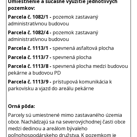
Umiestnenie a súčasné využitie jednotlivých
pozemkov:
Parcela č. 1082/1 -
pozemok zastavaný
administratívnou budovou
Parcela č. 1082/4 -
pozemok zastavaný
administratívnou budovou
Parcela č. 1113/1 -
spevnená asfaltová plocha
Parcela č. 1113/7 -
spevnená plocha
Parcela č. 1113/8 -
spevnená plocha medzi budovou
pekárne a budovou PD
Parcela č. 1113/9 -
prístupová komunikácia k
parkovisku a vjazd do areálu pekárne
Orná pôda:
Parcely sú umiestnené mimo zastavaného územia
obce. Nachádzajú sa na severovýchodnej časti obce
medzi dedinou a areálom bývaleho
poľnohospodárskeho družstva. K pozemkom je