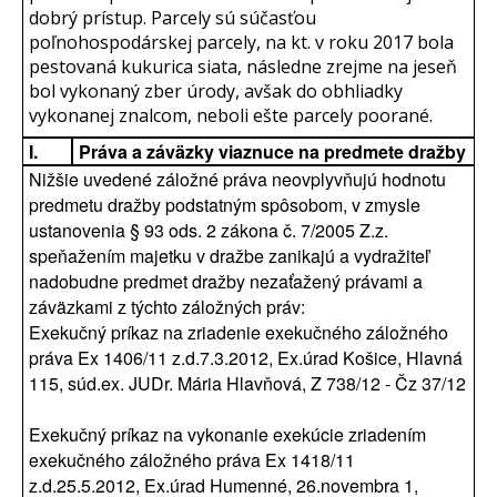
dobrý prístup. Parcely sú súčasťou
poľnohospodárskej parcely, na kt. v roku 2017 bola
pestovaná kukurica siata, následne zrejme na jeseň
bol vykonaný zber úrody, avšak do obhliadky
vykonanej znalcom, neboli ešte parcely poorané.
I.
Práva a záväzky viaznuce na predmete dražby
Nižšie uvedené záložné práva neovplyvňujú hodnotu
predmetu dražby podstatným spôsobom, v zmysle
ustanovenia § 93 ods. 2 zákona č. 7/2005 Z.z.
speňažením majetku v dražbe zanikajú a vydražiteľ
nadobudne predmet dražby nezaťažený právami a
záväzkami z týchto záložných práv:
Exekučný príkaz na zriadenie exekučného záložného
práva Ex 1406/11 z.d.7.3.2012, Ex.úrad Košice, Hlavná
115, súd.ex. JUDr. Mária Hlavňová, Z 738/12 - Čz 37/12
Exekučný príkaz na vykonanie exekúcie zriadením
exekučného záložného práva Ex 1418/11
z.d.25.5.2012, Ex.úrad Humenné, 26.novembra 1,