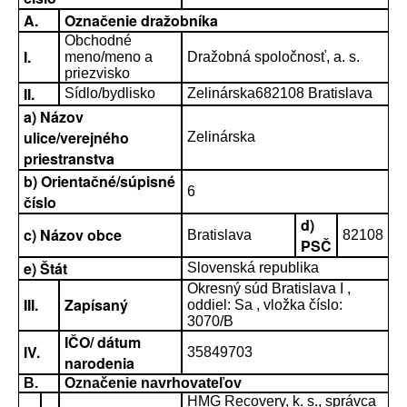
A.
Označenie dražobníka
Obchodné
I.
meno/meno a
Dražobná spoločnosť, a. s.
priezvisko
II.
Sídlo/bydlisko
Zelinárska682108 Bratislava
a) Názov
ulice/verejného
Zelinárska
priestranstva
b) Orientačné/súpisné
6
číslo
d)
c) Názov obce
Bratislava
82108
PSČ
e) Štát
Slovenská republika
Okresný súd Bratislava I ,
III.
Zapísaný
oddiel: Sa , vložka číslo:
3070/B
IČO/ dátum
IV.
35849703
narodenia
B.
Označenie navrhovateľov
HMG Recovery, k. s., správca