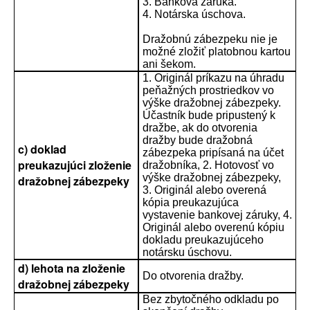
3. Banková záruka.
4. Notárska úschova.
Dražobnú zábezpeku nie je
možné zložiť platobnou kartou
ani šekom.
1. Originál príkazu na úhradu
peňažných prostriedkov vo
výške dražobnej zábezpeky.
Účastník bude pripustený k
dražbe, ak do otvorenia
dražby bude dražobná
c) doklad
zábezpeka pripísaná na účet
preukazujúci zloženie
dražobníka, 2. Hotovosť vo
výške dražobnej zábezpeky,
dražobnej zábezpeky
3. Originál alebo overená
kópia preukazujúca
vystavenie bankovej záruky, 4.
Originál alebo overenú kópiu
dokladu preukazujúceho
notársku úschovu.
d) lehota na zloženie
Do otvorenia dražby.
dražobnej zábezpeky
Bez zbytočného odkladu po