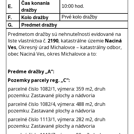
Čas konania
E.
10:00 hod.
dražby
F.
Kolo dražby
Prvé kolo dražby
G.
Predmet dražby
Predmetom dražby sú nehnuteľnosti evidované na
liste vlastníctva č.
2190
, katastrálne územie
Naciná
Ves
, Okresný úrad Michalovce – katastrálny odbor,
obec Naciná Ves, okres Michalovce a to:
Predme dražby „A“:
Pozemky parcely reg. „C“:
parcelné číslo 1082/1, výmera: 359 m2, druh
pozemku: Zastavané plochy a nádvoria
parcelné číslo 1082/4, výmera: 488 m2, druh
pozemku: Zastavané plochy a nádvoria
parcelné číslo 1113/1, výmera: 282 m2, druh
pozemku: Zastavané plochy a nádvoria