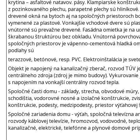
krytina – asfaltové natavov. pásy. Klampiarske konštruk
z pozinkovaného plechu, parapetné plechy sú hliníkové
drevené okná na bytoch aj na spoločných priestoroch bo
vymenené za plastové. Vonkajšie vchodové dvere sú plas
vnútorné sú prevažne drevené. Fasádna omietka je na u
škrabanou štruktúrou bez obkladu. Vnútorná povrchov
spoločných priestorov je vápenno-cementová hladká om
podlahy sú
terazzové, betónové, resp. PVC. Elektroinštalácia je svete
Objekt je napojený na kanalizačný zberač, rozvod TÚV je
centrálneho zdroja (zdroj je mimo budovy). Vykurovanie 
s napojením na vonkajší centrálny rozvod tepla.
Spoločné časti domu - základy, strecha, obvodové múry, 
schodištia, vodorovné nosné a izolačné konštrukcie, zvi
konštrukcie, podesty, medzipodesty, priestor výťahovej 
Spoločné zariadenia domu - výťah, spoločná televízna a
rozvody káblovej televízie, hromozvod, vodovodné, tepl
kanalizačné, elektrické, telefónne a plynové domové prí