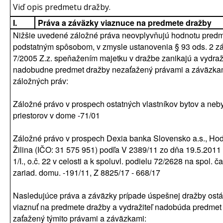
Viď opis predmetu dražby.
I.
Práva a záväzky viaznuce na predmete dražby
Nižšie uvedené záložné práva neovplyvňujú hodnotu pred
podstatným spôsobom, v zmysle ustanovenia § 93 ods. 2 z
7/2005 Z.z. speňažením majetku v dražbe zanikajú a vydraž
nadobudne predmet dražby nezaťažený právami a záväzkam
záložných práv:
Záložné právo v prospech ostatných vlastníkov bytov a neb
priestorov v dome -71/01
Záložné právo v prospech Dexia banka Slovensko a.s., Ho
Žilina (IČO: 31 575 951) podľa V 2389/11 zo dňa 19.5.2011 
1/I., o.č. 22 v celosti a k spoluvl. podielu 72/2628 na spol. ča
zariad. domu. -191/11, Z 8825/17 - 668/17
Nasledujúce práva a záväzky prípade úspešnej dražby ostá
viaznuť na predmete dražby a vydražiteľ nadobúda predmet
zaťažený týmito právami a záväzkami: