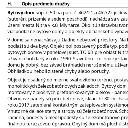
H.
Opis predmetu dražby
Bytový dom
súp. č. 50 na parc. č. 462/21 a 462/22 je de
(suterén, prízemie a sedem poschodí), nachádza sa v z
území mesta Nitra v k.ú. Mlynárce. Okolitú zástavbu tvor
viacpodlažné bytové domy a objekty občianskeho vybave
V dome sa nenachádzajú žiadne nebytové priestory. Na
podlaží sú dva byty. Objekt bol postavený podľa typ. po
bytových domov v panelovej súst. TO 6B pre oblasť Nitra
užívania bol daný v roku 1990. Stavebno - technický sta
domu je dobrý, bez závad brániacich nerušenému užívan
Obhliadkou neboli zistené chyby alebo poruchy.
Objekt je osadený do mierne svahovitého terénu, posta
monolitických železobetónových základoch. Bytový dom 
montovaný z plošných prefabrikovaných dielcov - panelo
Obvodové panely sú pórobetónové, sklad. hr.30 cm. Fasá
roku 2017 zateplená kontaktným zatepľovacím systémo
Vnútorné deliace steny a stropy sú železobetónové. Sch
ramená, podesty a medzipodesty sú železobetónové pre
finálnou terazzovou úpravou. Obytný dom má plochú st