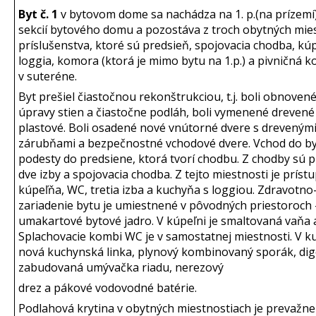
Byt č. 1
v bytovom dome sa nachádza na 1. p.(na prízemí)
sekcií bytového domu a pozostáva z troch obytných mies
príslušenstva, ktoré sú predsieň, spojovacia chodba, kú
loggia, komora (ktorá je mimo bytu na 1.p.) a pivničná 
v suteréne.
Byt prešiel čiastočnou rekonštrukciou, t.j. boli obnove
úpravy stien a čiastočne podláh, boli vymenené drevené
plastové. Boli osadené nové vnútorné dvere s dreveným
zárubňami a bezpečnostné vchodové dvere. Vchod do byt
podesty do predsiene, ktorá tvorí chodbu. Z chodby sú 
dve izby a spojovacia chodba. Z tejto miestnosti je príst
kúpeľňa, WC, tretia izba a kuchyňa s loggiou. Zdravotno
zariadenie bytu je umiestnené v pôvodných priestoroch 
umakartové bytové jadro. V kúpeľni je smaltovaná vaňa 
Splachovacie kombi WC je v samostatnej miestnosti. V ku
nová kuchynská linka, plynový kombinovaný sporák, dig
zabudovaná umývačka riadu, nerezový
drez a pákové vodovodné batérie.
Podlahová krytina v obytných miestnostiach je prevažne