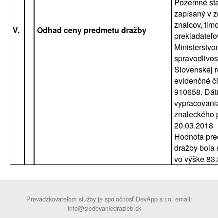
Pozemné sta
zapísaný v 
znalcov, tlm
V.
Odhad ceny predmetu dražby
prekladateľ
Ministerstv
spravodlivos
Slovenskej r
evidenčné čí
910658. Dá
vypracovani
znaleckého 
20.03.2018
Hodnota pr
dražby bola
vo výške 83
Prevádzkovateľom služby je spoločnosť DevApp s.r.o. email:
info@sledovaniedrazieb.sk