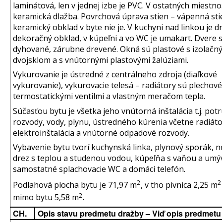
laminátová, len v jednej izbe je PVC. V ostatných miestno
keramická dlažba. Povrchová úprava stien – vápenná sti
keramický obklad v byte nie je. V kuchyni nad linkou je 
dekoračný obklad, v kúpeľni a vo WC je umakart. Dvere 
dyhované, zárubne drevené. Okná sú plastové s izolačn
dvojsklom a s vnútornými plastovými žalúziami.
Vykurovanie je ústredné z centrálneho zdroja (diaľkové
vykurovanie), vykurovacie telesá – radiátory sú plechové
termostatickými ventilmi a vlastným meračom tepla.
Súčasťou bytu je všetka jeho vnútorná inštalácia t.j. pot
rozvody, vody, plynu, ústredného kúrenia včetne radiáto
elektroinštalácia a vnútorné odpadové rozvody.
Vybavenie bytu tvorí kuchynská linka, plynový sporák, 
drez s teplou a studenou vodou, kúpeľňa s vaňou a umý
samostatné splachovacie WC a domáci telefón.
2
2
Podlahová plocha bytu je 71,97 m
, v tho pivnica 2,25 m
2
mimo bytu 5,58 m
.
CH.
Opis stavu predmetu dražby – Viď opis predmetu