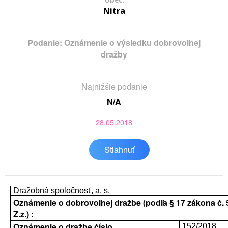
Obec:
Nitra
Podanie: Oznámenie o výsledku dobrovoľnej
dražby
Najnižšie podanie
N/A
28.05.2018
Stiahnuť
Dražobná spoločnosť, a. s.
Oznámenie o dobrovoľnej dražbe (podľa § 17 zákona č. 
Z.z.) :
Oznámenie o dražbe číslo
152/2018