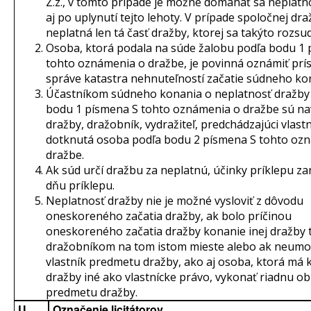
Z.z., v tomto prípade je možné domáhať sa neplatn
aj po uplynutí tejto lehoty. V prípade spoločnej dr
neplatná len tá časť dražby, ktorej sa takýto rozsu
Osoba, ktorá podala na súde žalobu podľa bodu 1
tohto oznámenia o dražbe, je povinná oznámiť prís
správe katastra nehnuteľností začatie súdneho ko
Účastníkom súdneho konania o neplatnosť dražby
bodu 1 písmena S tohto oznámenia o dražbe sú na
dražby, dražobník, vydražiteľ, predchádzajúci vlastn
dotknutá osoba podľa bodu 2 písmena S tohto oz
dražbe.
Ak súd určí dražbu za neplatnú, účinky príklepu za
dňu príklepu.
Neplatnosť dražby nie je možné vysloviť z dôvodu
oneskoreného začatia dražby, ak bolo príčinou
oneskoreného začatia dražby konanie inej dražby 
dražobníkom na tom istom mieste alebo ak neumo
vlastník predmetu dražby, ako aj osoba, ktorá má
dražby iné ako vlastnícke právo, vykonať riadnu o
predmetu dražby.
U.
Označenie licitátorov