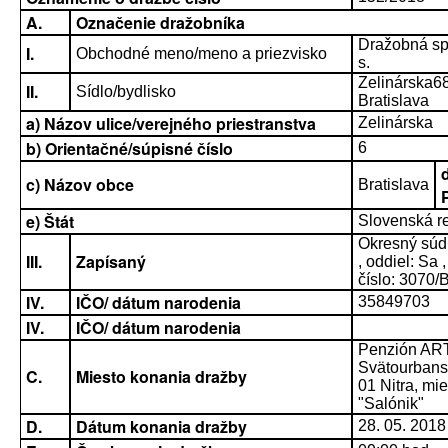
A.
Označenie dražobníka
Dražobná sp
I.
Obchodné meno/meno a priezvisko
s.
Zelinárska6
II.
Sídlo/bydlisko
Bratislava
a) Názov ulice/verejného priestranstva
Zelinárska
b) Orientačné/súpisné číslo
6
c) Názov obce
Bratislava
e) Štát
Slovenská r
Okresný súd 
III.
Zapísaný
, oddiel: Sa 
číslo: 3070/
IV.
IČO/ dátum narodenia
35849703
IV.
IČO/ dátum narodenia
Penzión ART
Svätourbans
C.
Miesto konania dražby
01 Nitra, mi
ʺSalónikʺ
D.
Dátum konania dražby
28. 05. 2018