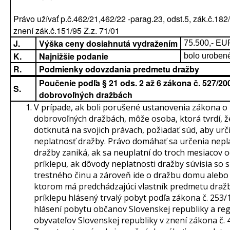
Právo užívať p.č.462/21,462/22 -parag.23, odst.5, zák.č.182/
znení zák.č.151/95 Z.z. 71/01
J.
Výška ceny dosiahnutá vydražením
75.500,- EU
K.
Najnižšie podanie
bolo uroben
R.
Podmienky odovzdania predmetu dražby
Poučenie podľa § 21 ods. 2 až 6 zákona č. 527/200
S.
dobrovoľných dražbách
V prípade, ak boli porušené ustanovenia zákona o
dobrovoľných dražbách, môže osoba, ktorá tvrdí, ž
dotknutá na svojich právach, požiadať súd, aby urči
neplatnosť dražby. Právo domáhať sa určenia nepl
dražby zaniká, ak sa neuplatní do troch mesiacov 
príklepu, ak dôvody neplatnosti dražby súvisia so
trestného činu a zároveň ide o dražbu domu alebo 
ktorom má predchádzajúci vlastník predmetu dražb
príklepu hlásený trvalý pobyt podľa zákona č. 253/1
hlásení pobytu občanov Slovenskej republiky a regi
obyvateľov Slovenskej republiky v znení zákona č.