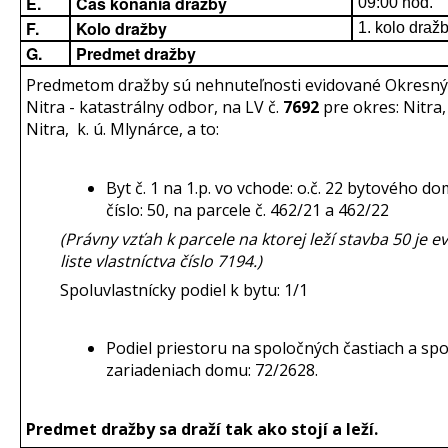
E.
Čas konania dražby
09:00 hod.
F.
Kolo dražby
1. kolo draž
G.
Predmet dražby
Predmetom dražby sú nehnuteľnosti evidované Okres
Nitra - katastrálny odbor, na LV č.
7692
pre okres: Nitra,
Nitra, k. ú. Mlynárce, a to:
Byt č. 1 na 1.p. vo vchode: o.č. 22 bytového d
číslo: 50, na parcele č. 462/21 a 462/22
(Právny vzťah k parcele na ktorej leží stavba 50 je 
liste vlastníctva číslo 7194.)
Spoluvlastnícky podiel k bytu: 1/1
Podiel priestoru na spoločných častiach a sp
zariadeniach domu: 72/2628.
Predmet dražby sa draží tak ako stojí a leží.