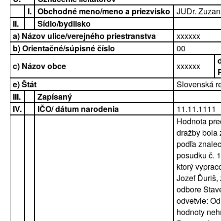
I.
Obchodné meno/meno a priezvisko
JUDr. Zuzan
II.
Sídlo/bydlisko
a) Názov ulice/verejného priestranstva
xxxxxx
b) Orientačné/súpisné číslo
00
c) Názov obce
xxxxxx
e) Štát
Slovenská r
III.
Zapísaný
IV.
IČO/ dátum narodenia
11.11.1111
Hodnota pr
dražby bola 
podľa znale
posudku č. 
ktorý vypraco
Jozef Ďuriš,
odbore Stave
odvetvie: O
hodnoty nehn