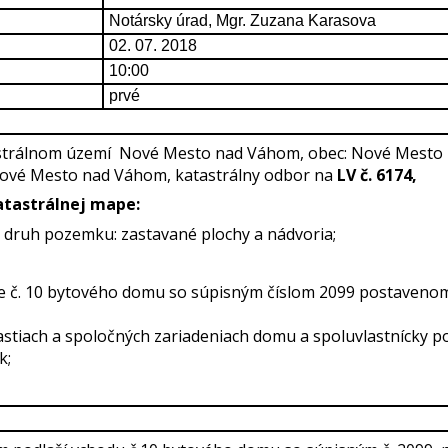
Notársky úrad, Mgr. Zuzana Karasova
02. 07. 2018
10:00
prvé
astrálnom území Nové Mesto nad Váhom, obec: Nové Mesto
vé Mesto nad Váhom, katastrálny odbor na
LV č. 6174,
atastrálnej mape:
– druh pozemku: zastavané plochy a nádvoria;
de č. 10 bytového domu so súpisným číslom 2099 postavenom 
astiach a spoločných zariadeniach domu a spoluvlastnícky po
k;