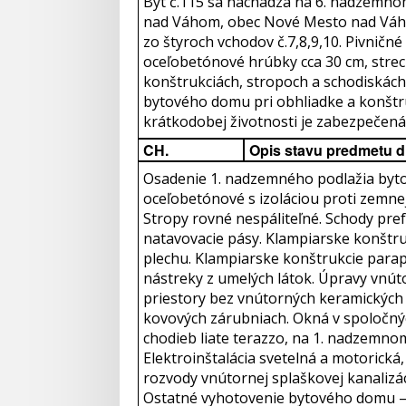
Byt č.115 sa nachádza na 6. nadzemnom 
nad Váhom, obec Nové Mesto nad Váh
zo štyroch vchodov č.7,8,9,10. Pivnič
oceľobetónové hrúbky cca 30 cm, strec
konštrukciách, stropoch a schodiskách
bytového domu pri obhliadke a konštr
krátkodobej životnosti je zabezpečená
CH.
Opis stavu predmetu d
Osadenie 1. nadzemného podlažia byt
oceľobetónové s izoláciou proti zemne
Stropy rovné nespáliteľné. Schody pre
natavovacie pásy. Klampiarske konštru
plechu. Klampiarske konštrukcie para
nástreky z umelých látok. Úpravy vnút
priestory bez vnútorných keramických
kovových zárubniach. Okná v spoločnýc
chodieb liate terazzo, na 1. nadzemno
Elektroinštalácia svetelná a motorická,
rozvody vnútornej splaškovej kanalizác
Ostatné vyhotovenie bytového domu – 