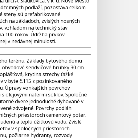
ulici A. Sládkoviča, v k. ú. Nové Mesto
dzemných podlaží, pozostáva celkom
vé steny sú prefabrikované
úch na základoch, zvislých nosných
v, vzhľadom na technický stav
na 100 rokov. Údržba prvkov
ej v nedávnej minulosti.
ého terénu. Základy bytového domu
é, obvodové sendvičové hrúbky 30 cm.
plášťová, krytina strechy ťažké
ov v byte č.115 z pozinkovaného
u. Úpravy vonkajších povrchov
 s olejovými nátermi soklov. Spoločné
nútorné dvere jednoduché dyhované v
evené zdvojené. Povrchy podláh
vničných priestoroch cementový poter.
tudenú a teplú úžitkovú vodu. Zvislé
metov v spoločných priestoroch.
nu, požiarne hydranty, rozvody