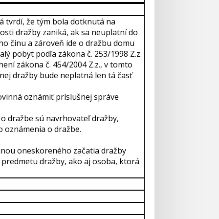
 tvrdí, že tým bola dotknutá na
osti dražby zaniká, ak sa neuplatní do
ého činu a zároveň ide o dražbu domu
alý pobyt podľa zákona č. 253/1998 Z.z.
není zákona č. 454/2004 Z.z., v tomto
nej dražby bude neplatná len tá časť
vinná oznámiť príslušnej správe
o dražbe sú navrhovateľ dražby,
to oznámenia o dražbe.
činou oneskoreného začatia dražby
 predmetu dražby, ako aj osoba, ktorá