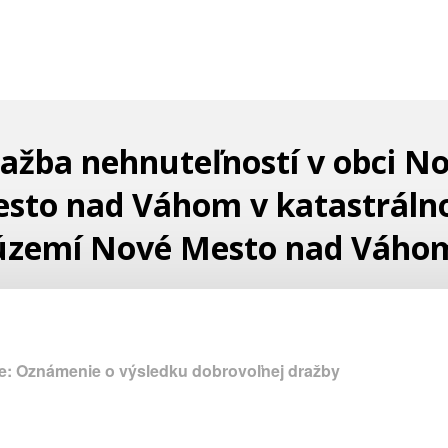
ažba nehnuteľností v obci N
sto nad Váhom v katastrál
území Nové Mesto nad Váho
e: Oznámenie o výsledku dobrovoľnej dražby