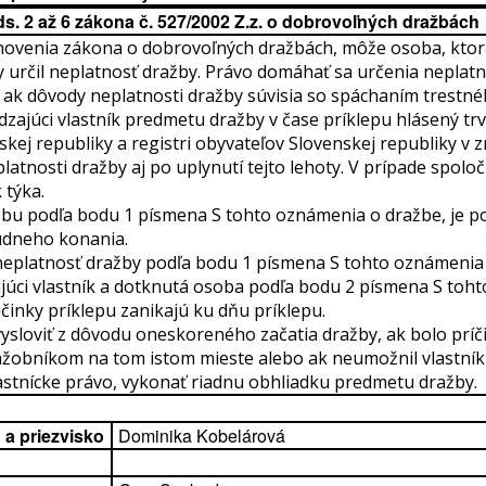
s. 2 až 6 zákona č. 527/2002 Z.z. o dobrovoľných dražbách
novenia zákona o dobrovoľných dražbách, môže osoba, ktorá
y určil neplatnosť dražby. Právo domáhať sa určenia neplatn
 ak dôvody neplatnosti dražby súvisia so spáchaním trestn
zajúci vlastník predmetu dražby v čase príklepu hlásený trv
ej republiky a registri obyvateľov Slovenskej republiky v z
tnosti dražby aj po uplynutí tejto lehoty. V prípade spoloč
 týka.
obu podľa bodu 1 písmena S tohto oznámenia o dražbe, je po
súdneho konania.
platnosť dražby podľa bodu 1 písmena S tohto oznámenia 
ajúci vlastník a dotknutá osoba podľa bodu 2 písmena S toh
činky príklepu zanikajú ku dňu príklepu.
vysloviť z dôvodu oneskoreného začatia dražby, ak bolo prí
ažobníkom na tom istom mieste alebo ak neumožnil vlastník
astnícke právo, vykonať riadnu obhliadku predmetu dražby.
a priezvisko
Dominika Kobelárová