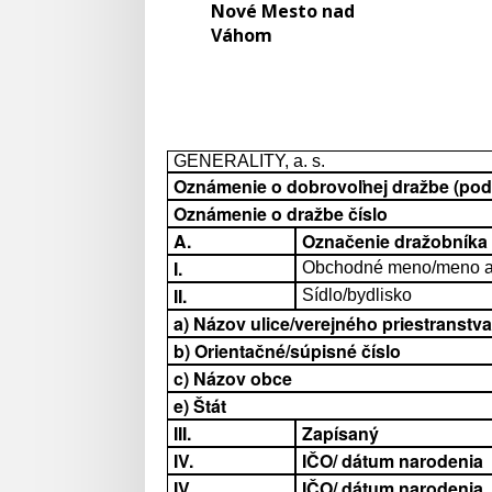
Nové Mesto nad
Váhom
GENERALITY, a. s.
Oznámenie o dobrovoľnej dražbe (podľa
Oznámenie o dražbe číslo
A.
Označenie dražobníka
I.
Obchodné meno/meno a 
II.
Sídlo/bydlisko
a) Názov ulice/verejného priestranstva
b) Orientačné/súpisné číslo
c) Názov obce
e) Štát
III.
Zapísaný
IV.
IČO/ dátum narodenia
IV.
IČO/ dátum narodenia