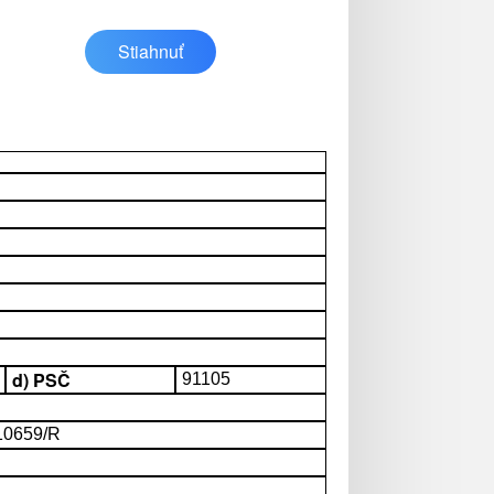
Stiahnuť
d) PSČ
91105
 10659/R