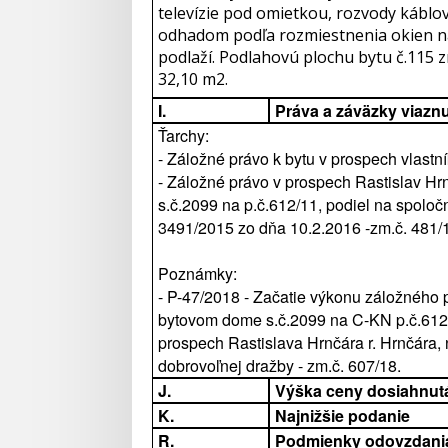
televízie pod omietkou, rozvody káblový
odhadom podľa rozmiestnenia okien na
podlaží. Podlahovú plochu bytu č.115 zn
32,10 m2.
I.
Práva a záväzky viazn
Ťarchy:
- Záložné právo k bytu v prospech vlastn
- Záložné právo v prospech Rastislav Hrn
s.č.2099 na p.č.612/11, podiel na spolo
3491/2015 zo dňa 10.2.2016 -zm.č. 481/
Poznámky:
- P-47/2018 - Začatie výkonu záložného 
bytovom dome s.č.2099 na C-KN p.č.612/
prospech Rastislava Hrnčára r. Hrnčára, 
dobrovoľnej dražby - zm.č. 607/18.
J.
Výška ceny dosiahnut
K.
Najnižšie podanie
R.
Podmienky odovzdani