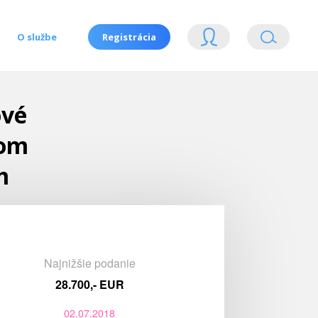
O službe
Registrácia
ové
nom
m
Najnižšie podanie
28.700,- EUR
02.07.2018