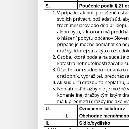
S.
Poučenie podľa § 21 od
V prípade, ak boli porušené usta
svojich právach, požiadať súd, ab
troch mesiacov odo dňa príklepu,
alebo bytu, v ktorom má predchád
o hlásení pobytu občanov Slovensk
prípade je možné domáhať sa nepla
dražby, ktorej sa takýto rozsudok
Osoba, ktorá podala na súde žal
katastra nehnuteľností začatie 
Účastníkom súdneho konania o ne
dražobník, vydražiteľ, predchádz
Ak súd určí dražbu za neplatnú, ú
Neplatnosť dražby nie je možné 
konanie inej dražby tým istým dr
má k predmetu dražby iné ako vl
U.
Označenie licitátorov
I.
Obchodné meno/meno 
II.
Sídlo/bydlisko