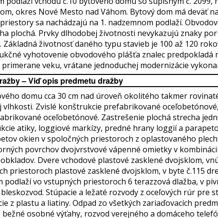
podlaží vchodu č.10 bytového domu so súpisným č. 2099, na 
om, okres Nové Mesto nad Váhom. Bytový dom má deväť na
né priestory sa nachádzajú na 1. nadzemnom podlaží. Obvodo
ha plochá. Prvky dlhodobej životnosti nevykazujú znaky por
. Základná životnosť daného typu stavieb je 100 až 120 roko
ukčné vyhotovenie obvodového plášťa znalec predpokladá 
 primerane veku, vrátane jednoduchej modernizácie vykonan
ražby – Viď opis predmetu dražby
ového domu cca 30 cm nad úroveň okolitého takmer rovinat
j vlhkosti. Zvislé konštrukcie prefabrikované oceľobetónov
fabrikované oceľobetónové. Zastrešenie plochá strecha jedno
kcie atiky, loggiové markízy, predné hrany loggií a parapet
petov okien v spoločných priestoroch z oplastovaného plech
orných povrchov dvojvrstvové vápenné omietky v kombinácii
 obkladov. Dvere vchodové plastové zasklené dvojsklom, v
h priestoroch plastové zasklené dvojsklom, v byte č.115 dr
m podlaží vo vstupných priestoroch 6 terazzová dlažba, v pi
 bleskozvod. Stúpacie a ležaté rozvody z oceľových rúr pre s
ie z plastu a liatiny. Odpad zo všetkých zariaďovacích pred
bežné osobné výťahy, rozvod verejného a domáceho telefó