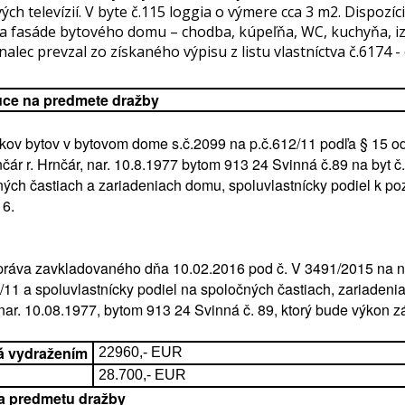
ch televízií. V byte č.115 loggia o výmere cca 3 m2. Dispozí
 fasáde bytového domu – chodba, kúpeľňa, WC, kuchyňa, iz
alec prevzal zo získaného výpisu z listu vlastníctva č.6174 -
uce na predmete dražby
íkov bytov v bytovom dome s.č.2099 na p.č.612/11 podľa § 15 od
čár r. Hrnčár, nar. 10.8.1977 bytom 913 24 Svinná č.89 na byt 
čných častiach a zariadeniach domu, spoluvlastnícky podiel k 
16.
práva zavkladovaného dňa 10.02.2016 pod č. V 3491/2015 na neh
11 a spoluvlastnícky podiel na spoločných častiach, zariaden
nar. 10.08.1977, bytom 913 24 Svinná č. 89, ktorý bude výkon z
á vydražením
22960,- EUR
28.700,- EUR
a predmetu dražby