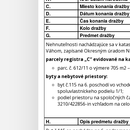
C.
Miesto konania dražby
D.
Dátum konania dražby
E.
Čas konania dražby
F.
Kolo dražby
G.
Predmet dražby
Nehnuteľnosti nachádzajúce sa v kat
Váhom, zapísané Okresným úradom No
parcely registra „C“ evidované na k
parc. č. 612/11 o výmere 705 m2 
byty a nebytové priestory:
byt č.115 na 6. poschodí vo vcho
spoluvlastníckeho podielu 1/1;
podiel priestoru na spoločných č
3210/422856-in vzhľadom na celo
H.
Opis predmetu dražby