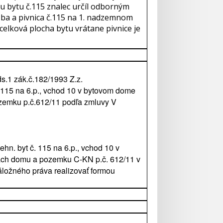
ciu bytu č.115 znalec určíl odborným
ba a pivnica č.115 na 1. nadzemnom
 celková plocha bytu vrátane pivnice je
s.1 zák.č.182/1993 Z.z.
č.115 na 6.p., vchod 10 v bytovom dome
pozemku p.č.612/11 podľa zmluvy V
n. byt č. 115 na 6.p., vchod 10 v
iach domu a pozemku C-KN p.č. 612/11 v
áložného práva realizovať formou