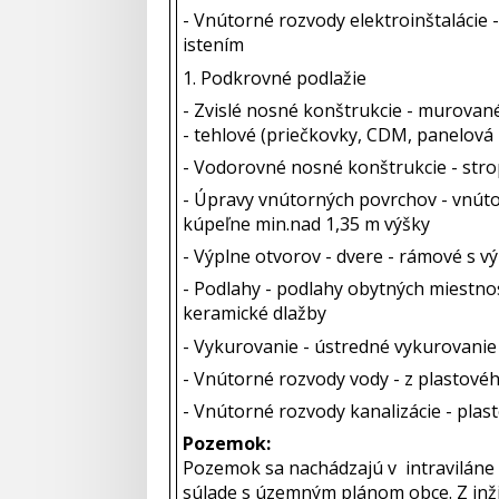
- Vnútorné rozvody elektroinštalácie -
istením
1. Podkrovné podlažie
- Zvislé nosné konštrukcie - murované
- tehlové (priečkovky, CDM, panelová
- Vodorovné nosné konštrukcie - str
- Úpravy vnútorných povrchov - vnúto
kúpeľne min.nad 1,35 m výšky
- Výplne otvorov - dvere - rámové s v
- Podlahy - podlahy obytných miestnos
keramické dlažby
- Vykurovanie - ústredné vykurovanie -
- Vnútorné rozvody vody - z plastovéh
- Vnútorné rozvody kanalizácie - pla
Pozemok:
Pozemok sa nachádzajú v intraviláne o
súlade s územným plánom obce. Z inžin