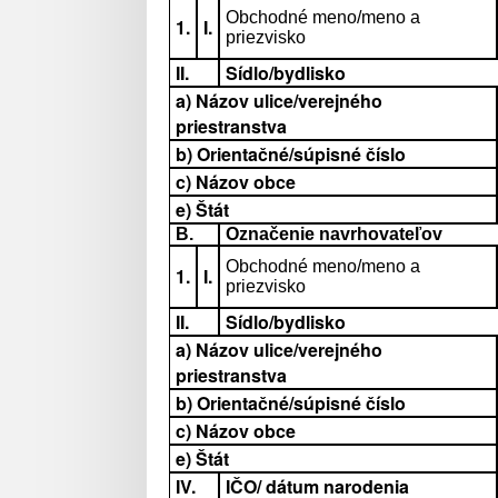
Obchodné meno/meno a
1.
I.
priezvisko
II.
Sídlo/bydlisko
a) Názov ulice/verejného
priestranstva
b) Orientačné/súpisné číslo
c) Názov obce
e) Štát
B.
Označenie navrhovateľov
Obchodné meno/meno a
1.
I.
priezvisko
II.
Sídlo/bydlisko
a) Názov ulice/verejného
priestranstva
b) Orientačné/súpisné číslo
c) Názov obce
e) Štát
IV.
IČO/ dátum narodenia