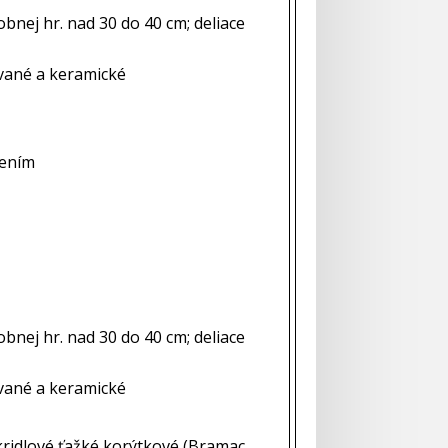
bnej hr. nad 30 do 40 cm; deliace
vané a keramické
lením
bnej hr. nad 30 do 40 cm; deliace
vané a keramické
kridlové ťažké korýtkové (Bramac,