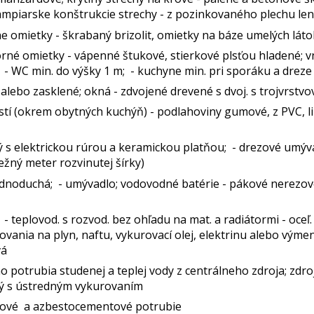
ampiarske konštrukcie strechy - z pozinkovaného plechu len 
e omietky - škrabaný brizolit, omietky na báze umelých láto
rné omietky - vápenné štukové, stierkové plsťou hladené; v
 - WC min. do výšky 1 m; - kuchyne min. pri sporáku a dreze 
 alebo zasklené; okná - zdvojené drevené s dvoj. s trojvrst
tí (okrem obytných kuchýň) - podlahoviny gumové, z PVC, lin
ký s elektrickou rúrou a keramickou platňou; - drezové umý
ežný meter rozvinutej šírky)
jednoduchá; - umývadlo; vodovodné batérie - pákové nerezov
 teplovod. s rozvod. bez ohľadu na mat. a radiátormi - oceľ.
vania na plyn, naftu, vykurovací olej, elektrinu alebo výmen
vá
o potrubia studenej a teplej vody z centrálneho zdroja; zdro
ný s ústredným vykurovaním
stové a azbestocementové potrubie