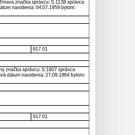
1 Trnava značka správcu: S 1138 správca
dátum narodenia: 04.07.1959 bytom:
917 01
any značka správcu: S 1607 správca
vá dátum narodenia: 27.09.1964 bytom:
917 01