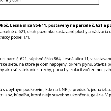
rodinný dom
Okoč, Lesná ulica 864/11, postavený na parcele č. 621 a
arcelné č. 621, druh pozemku zastavané plochy a nádvoria 
tnícky podiel 1/1.
 parc. č. 621, súpisné číslo 864, Lesná ulica 11, v zastav
rske siete, na ktoré je dom napojený, okrem plynu. Stavba po
 ako sú zatekanie strechy, poruchy izolácií voči zemnej vlh
á s obytným podkrovím, kde na I. NP je predsieň, jedna izb
i izby, kúpeľňa, ktorá nieje stavebne ukončená, galéria. V pi