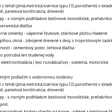
 z tehál (plná,metrická,tvárnice typu CD,porotherm) v sklado
DM, panelová konštrukcia, drevené)
opy - s rovným podhľadom betónové monolitické, prefabriko
 keramická dlažba
rné omietky - vápenné štukové, stierkové plsťou hladené
ýplňou; okná - zdvojené drevené s dvoj. s trojvrstvovým zask
tností - cementový poter, tehlová dlažba
ho potrubia len studenej vody
 elektroinštalácia ( bez rozvádzačov) - svetelná, motorická
emným podlažím s vodorovnou izoláciou
 z tehál (plná,metrická,tvárnice typu CD,porotherm) v sklado
DM, panelová konštrukcia, drevené)
opy - s rovným podhľadom betónové monolitické, prefabriko
upníc
, manzardové; krytiny strechy na krove - pálené a betónové š