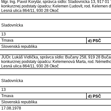
Mgr. Ing. Pavol Korytár, správca sídlo: Sladovnícka 13, 917 0
konkurznej podstaty úpadcu: Kelemen Ľudovít, rod. Kelemen 
Lesná ulica 864/11, 930 28 Okoč
Sladovnícka
13
d) PSČ
Trnava
Slovenská republika
JUDr. Lukáš Vidlička, správca sídlo: Bučany 258, 919 28 Buč
konkurznej podstaty úpadcu: Kelemenová Marta, rod. Németho
Lesná ulica 864/11, 930 28 Okoč
Sladovnícka
13
d) PSČ
Trnava
Slovenská republika
17.08.1978