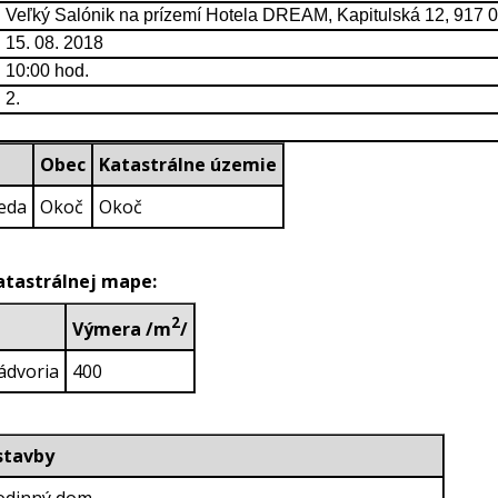
Veľký Salónik na prízemí Hotela DREAM, Kapitulská 12, 917 01
15. 08. 2018
10:00 hod.
2.
Obec
Katastrálne územie
eda
Okoč
Okoč
katastrálnej mape:
2
Výmera /m
/
ádvoria
400
ruh stavby