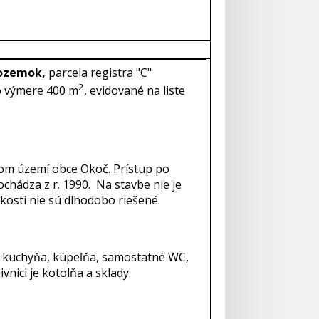
 pozemok,
parcela registra "C"
2
o výmere 400 m
, evidované na liste
anom území obce Okoč. Prístup po
chádza z r. 1990. Na stavbe nie je
kosti nie sú dlhodobo riešené.
a, kuchyňa, kúpeľňa, samostatné WC,
vnici je kotolňa a sklady.