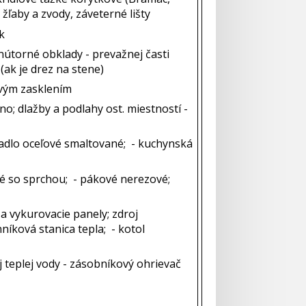
žľaby a zvody, záveterné lišty
k
nútorné obklady - prevažnej časti
(ak je drez na stene)
vovým zasklením
o; dlažby a podlahy ost. miestností -
vadlo oceľové smaltované; - kuchynská
é so sprchou; - pákové nerezové;
 a vykurovacie panely; zdroj
níková stanica tepla; - kotol
j teplej vody - zásobníkový ohrievač