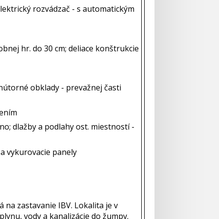
 elektrický rozvádzač - s automatickým
bnej hr. do 30 cm; deliace konštrukcie
nútorné obklady - prevažnej časti
lením
o; dlažby a podlahy ost. miestností -
. a vykurovacie panely
 na zastavanie IBV. Lokalita je v
plynu, vody a kanalizácie do žumpy.