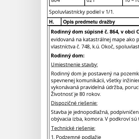
864
621
10 – 
Spoluvlastnícky podiel v 1/1.
H.
Opis predmetu dražby
Rodinný dom súpisné č. 864, v obci 
evidovaná na katastrálnej mape ako p
vlastníctva č. 748, k.ú. Okoč, spoluvlas
Rodinný dom:
Umiestnenie stavby:
Rodinný dom je postavený na pozemku s
spevnenej komunikácii, všetky inžinie
vykonávaná pravidelná údržba, poruchy
Životnosť je 80 rokov.
Dispozičné riešenie:
Stavba je jednopodlažná, podpivničen
obývacia izba, komora. V podkroví sú tr
Technické riešenie:
1. Podzemné podlažie