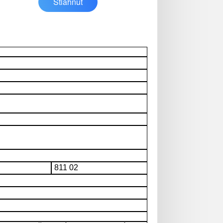
Stiahnuť
811 02