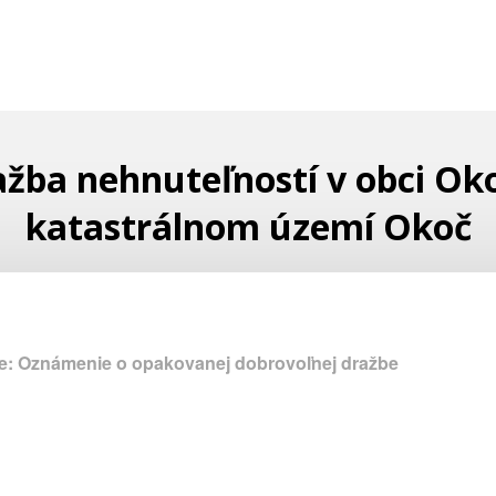
žba nehnuteľností v obci Ok
katastrálnom území Okoč
e: Oznámenie o opakovanej dobrovoľnej dražbe