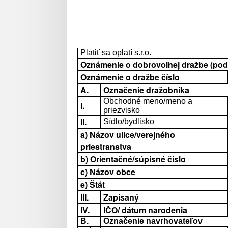
Platiť sa oplatí s.r.o.
Oznámenie o dobrovoľnej dražbe (podľa
Oznámenie o dražbe číslo
A.
Označenie dražobníka
Obchodné meno/meno a
I.
priezvisko
II.
Sídlo/bydlisko
a) Názov ulice/verejného
priestranstva
b) Orientačné/súpisné číslo
c) Názov obce
e) Štát
III.
Zapísaný
IV.
IČO/ dátum narodenia
B.
Označenie navrhovateľov