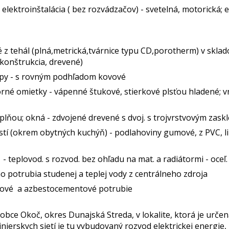
 elektroinštalácia ( bez rozvádzačov) - svetelná, motorická;
 z tehál (plná,metrická,tvárnice typu CD,porotherm) v sklado
 konštrukcia, drevené)
opy - s rovným podhľadom kovové
rné omietky - vápenné štukové, stierkové plsťou hladené; v
ýplňou; okná - zdvojené drevené s dvoj. s trojvrstvovým zask
tí (okrem obytných kuchýň) - podlahoviny gumové, z PVC, lin
 teplovod. s rozvod. bez ohľadu na mat. a radiátormi - oceľ
o potrubia studenej a teplej vody z centrálneho zdroja
stové a azbestocementové potrubie
bce Okoč, okres Dunajská Streda, v lokalite, ktorá je určená
ierskych sietí je tu vybudovaný rozvod elektrickej energie, 