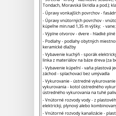
Tondach, Moravská škridla a pod.); kl
- Úpravy vonkajších povrchov - fasádn
- Úpravy vnútorných povrchov - vnúto
kúpeľne min.nad 1,35 m výšky; - vane;
- Výplne otvorov - dvere - hladké plné
- Podlahy - podlahy obytných miestnos
keramické dlažby
- Vybavenie kuchýň - sporák elektric
linka z materiálov na báze dreva (za b
- Vybavenie kúpeľní - vaňa plastová 
záchod - splachovací bez umývadla
- Vykurovanie - ústredné vykurovanie -
vykurovania - kotol ústredného vykuro
ústredného vykurovania na tuhé pali
- Vnútorné rozvody vody - z plastovéh
elektrický, plynový alebo kombinova
- Vnútorné rozvody kanalizácie - pla