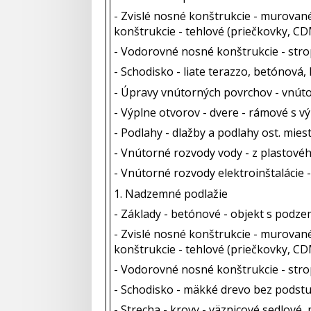
- Zvislé nosné konštrukcie - murované
konštrukcie - tehlové (priečkovky, C
- Vodorovné nosné konštrukcie - str
- Schodisko - liate terazzo, betónová,
- Úpravy vnútorných povrchov - vnúto
- Výplne otvorov - dvere - rámové s v
- Podlahy - dlažby a podlahy ost. mies
- Vnútorné rozvody vody - z plastové
- Vnútorné rozvody elektroinštalácie -
1. Nadzemné podlažie
- Základy - betónové - objekt s podz
- Zvislé nosné konštrukcie - murované
konštrukcie - tehlové (priečkovky, C
- Vodorovné nosné konštrukcie - str
- Schodisko - mäkké drevo bez podst
- Strecha - krovy - väznicové sedlové