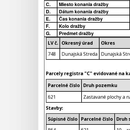
C.
Miesto konania dražby
D.
Dátum konania dražby
E.
Čas konania dražby
F.
Kolo dražby
G.
Predmet dražby
LV č.
Okresný úrad
Okres
748
Dunajská Streda
Dunajská Str
Parcely registra "C" evidované na 
Parcelné číslo
Druh pozemku
621
Zastavané plochy a n
Stavby:
Súpisné číslo
Parcelné číslo
D