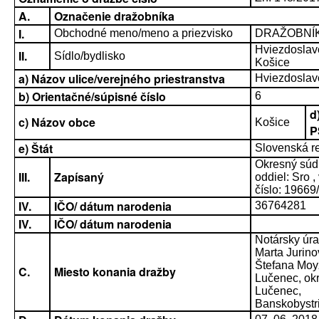
A.
Označenie dražobníka
I.
Obchodné meno/meno a priezvisko
DRAŽOBNÍK, 
Hviezdosla
II.
Sídlo/bydlisko
Košice
a) Názov ulice/verejného priestranstva
Hviezdoslav
b) Orientačné/súpisné číslo
6
d
c) Názov obce
Košice
P
e) Štát
Slovenská r
Okresný súd 
III.
Zapísaný
oddiel: Sro ,
číslo: 19669
IV.
IČO/ dátum narodenia
36764281
IV.
IČO/ dátum narodenia
Notársky úr
Marta Jurino
Štefana Moy
C.
Miesto konania dražby
Lučenec, ok
Lučenec,
Banskobystri