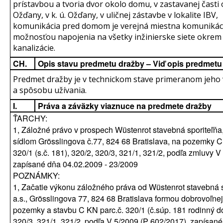
prístavbou a tvoria dvor okolo domu, v zastavanej časti
Ožďany, v k. ú. Ožďany, v uličnej zástavbe v lokalite IBV,
komunikácia pred domom je verejná miestna komunikáci
možnosťou napojenia na všetky inžinierske siete okrem
kanalizácie.
CH.
Opis stavu predmetu dražby – Viď opis predmetu
Predmet dražby je v technickom stave primeranom jeho
a spôsobu užívania.
I.
Práva a záväzky viaznuce na predmete dražby
ŤARCHY:
1, Záložné právo v prospech Wüstenrot stavebná sporiteľňa, 
sídlom Grösslingova č.77, 824 68 Bratislava, na pozemky C
320/1 (s.č. 181), 320/2, 320/3, 321/1, 321/2, podľa zmluvy V
zapísané dňa 04.02.2009 - 23/2009
POZNÁMKY:
1, Začatie výkonu záložného práva od Wüstenrot stavebná s
a.s., Grösslingova 77, 824 68 Bratislava formou dobrovoľne
pozemky a stavbu C KN parc.č. 320/1 (č.súp. 181 rodinný d
320/3, 321/1, 321/2, podľa V 5/2009 (P 602/2017), zapísan