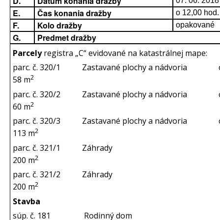
D.
Dátum konania dražby
07. 06. 2018
E.
Čas konania dražby
o 12,00 hod.
F.
Kolo dražby
opakované
G.
Predmet dražby
Parcely
registra „C“ evidované na katastrálnej mape:
parc. č. 320/1 Zastavané plochy a nádvoria o
2
58 m
parc. č. 320/2 Zastavané plochy a nádvoria o
2
60 m
parc. č. 320/3 Zastavané plochy a nádvoria o
2
113 m
parc. č. 321/1 Záhrady o v
2
200 m
parc. č. 321/2 Záhrady o v
2
200 m
Stavba
súp. č. 181 Rodinný dom na 