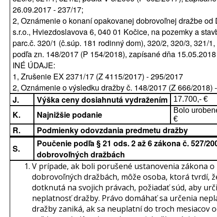
26.09.2017 - 237/17;
2, Oznámenie o konaní opakovanej dobrovoľnej dražbe od 
s.r.o., Hviezdoslavova 6, 040 01 Kočice, na pozemky a sta
parc.č. 320/1 (č.súp. 181 rodinný dom), 320/2, 320/3, 321/1,
podľa zn. 148/2017 (P 154/2018), zapísané dňa 15.05.2018 
INÉ ÚDAJE:
1, Zrušenie EX 2371/17 (Z 4115/2017) - 295/2017
2, Oznámenie o výsledku dražby č. 148/2017 (Z 666/2018) -
J.
Výška ceny dosiahnutá vydražením
17.700,- €
Bolo urobené
K.
Najnižšie podanie
€
R.
Podmienky odovzdania predmetu dražby
Poučenie podľa § 21 ods. 2 až 6 zákona č. 527/200
S.
dobrovoľných dražbách
V prípade, ak boli porušené ustanovenia zákona o
dobrovoľných dražbách, môže osoba, ktorá tvrdí, ž
dotknutá na svojich právach, požiadať súd, aby urči
neplatnosť dražby. Právo domáhať sa určenia nepl
dražby zaniká, ak sa neuplatní do troch mesiacov 