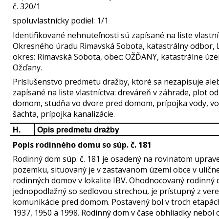
č. 320/1
spoluvlastnícky podiel: 1/1
Identifikované nehnuteľnosti sú zapísané na liste vlastní
Okresného úradu Rimavská Sobota, katastrálny odbor, L
okres: Rimavská Sobota, obec: OŽĎANY, katastrálne úze
Ožďany.
Príslušenstvo predmetu dražby, ktoré sa nezapisuje aleb
zapísané na liste vlastníctva: dreváreň v záhrade, plot od
domom, studňa vo dvore pred domom, prípojka vody, 
šachta, prípojka kanalizácie.
H.
Opis predmetu dražby
Popis rodinného domu so súp. č.
181
Rodinný dom súp. č. 181 je osadený na rovinatom upra
pozemku, situovaný je v zastavanom území obce v ulične
rodinných domov v lokalite IBV. Ohodnocovaný rodinný 
jednopodlažný so sedlovou strechou, je prístupný z vere
komunikácie pred domom. Postavený bol v troch etapách,
1937, 1950 a 1998. Rodinný dom v čase obhliadky nebol 