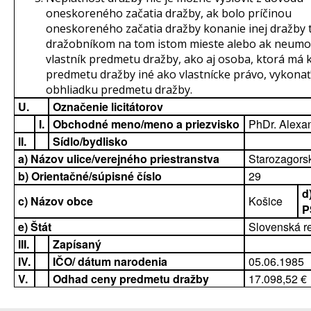
oneskoreného začatia dražby, ak bolo príčinou
oneskoreného začatia dražby konanie inej dražby 
dražobníkom na tom istom mieste alebo ak neumo
vlastník predmetu dražby, ako aj osoba, ktorá má 
predmetu dražby iné ako vlastnícke právo, vykonať
obhliadku predmetu dražby.
U.
Označenie licitátorov
I.
Obchodné meno/meno a priezvisko
PhDr. Alexa
II.
Sídlo/bydlisko
a) Názov ulice/verejného priestranstva
Starozagors
b) Orientačné/súpisné číslo
29
d
c) Názov obce
Košice
P
e) Štát
Slovenská r
III.
Zapísaný
IV.
IČO/ dátum narodenia
05.06.1985
V.
Odhad ceny predmetu dražby
17.098,52 €