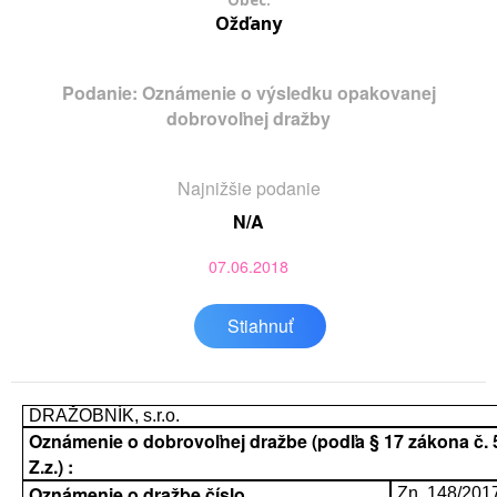
Obec:
Ožďany
Podanie: Oznámenie o výsledku opakovanej
dobrovoľnej dražby
Najnižšie podanie
N/A
07.06.2018
Stiahnuť
DRAŽOBNÍK, s.r.o.
Oznámenie o dobrovoľnej dražbe (podľa § 17 zákona č. 
Z.z.) :
Oznámenie o dražbe číslo
Zn. 148/201