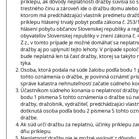
príklepu, ak dôvody neplatnosti dražby súvisia so
trestného činu a zároveň ide o dražbu domu alebo 
ktorom má predchádzajúci vlastník predmetu dražb
príklepu hlásený trvalý pobyt podľa zákona č. 253/1
hlásení pobytu občanov Slovenskej republiky a regi
obyvateľov Slovenskej republiky v znení zákona č.
Z.z., v tomto prípade je možné domáhať sa neplatn
dražby aj po uplynutí tejto lehoty. V prípade spolo
bude neplatná len tá časť dražby, ktorej sa takýto
týka.
Osoba, ktorá podala na súde žalobu podľa bodu 1
tohto oznámenia o dražbe, je povinná oznámiť prís
správe katastra nehnuteľností začatie súdneho ko
Účastníkom súdneho konania o neplatnosť dražby
bodu 1 písmena S tohto oznámenia o dražbe sú na
dražby, dražobník, vydražiteľ, predchádzajúci vlastn
dotknutá osoba podľa bodu 2 písmena S tohto oz
dražbe.
Ak súd určí dražbu za neplatnú, účinky príklepu za
dňu príklepu.
Neplatnosť dražby nie je možné vysloviť z dôvodu