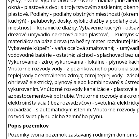
výšky; - vane. Výplne otvorov - dvere - hladké plné alebo
okná - plastové s dvoj. s trojvrstvovým zasklením; okenn
plastové. Podlahy - podlahy obytných miestností (okrem
kuchýň) - palubovky, dosky, xylolit; dlažby a podlahy ost.
miestností - keramické dlažby. Vybavenie kuchýň - odsáv
drezové umývadlo nerezové alebo plastové; - kuchynská
materiálov na báze dreva (za bežný meter rozvinutej šírk
Vybavenie kúpeľní - vaňa oceľová smaltovaná; - umývadl
vodovodné batérie - ostatné; záchod - splachovací bez u
Vykurovanie - zdroj vykurovania - lokálne - plynové kach
Vnútorné rozvody vody - z pozinkovaného potrubia stu
teplej vody z centrálneho zdroja; zdroj teplej vody - zás
ohrievač elektrický, plynový alebo kombinovaný s ústr
vykurovaním. Vnútorné rozvody kanalizácie - plastové a
azbestocementové potrubie. Vnútorné rozvody elektroin
elektroinštalácia ( bez rozvádzačov) - svetelná; elektrick
rozvádzač - s automatickým istením. Vnútorné rozvody p
rozvod svietiplynu alebo zemného plynu.
Popis pozemkov
Pozemky tvoria pozemok zastavaný rodinným domom s