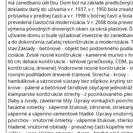
má zanedbanú údržbu. Dom bol na základe predloženýc
dokladov daný do užívania v r. 1937, v r. 1950 bola zreal
prístavba v prednej časti a v r. 1998 v bočnej časti a bola
prevedená čiastočná modernizácia. V r. 2008 bola preve
výmena pôvodných drevených okien za okná plastové. Ď
užívanie domu si bude vyžadovať investície do zanedban
a do dokončenia začatej rekonštrukcie a modernizácie. 
stav:
Základy - betónové - objekt bez podzemného podla
izolácie. Zvislé nosné konštrukcie - kamenné murivo v 
60 cm; deliace konštrukcie - tehlové (priečkovky, CDM, 
konštrukcia, drevené). Vodorovné nosné konštrukcie - st
rovným podhľadom drevené trámové. Strecha - krovy -
hambálkové a väznicové sústavy bez stĺpikov; krytiny st
krove - pálené a betónové škridlové obyčajné jednodráž
klampiarske konštrukcie strechy - z pozinkovaného plec
žľaby a zvody, záveterné lišty. Úpravy vonkajších povrcho
fasádne omietky - vápenné šťukové, zdrsnené, striekaný b
vápenné a vápenno-cementové hladké. Úpravy vnútorn
povrchov - vnútorné omietky - vápenné štukové, stierko
hladené; vnútorné obklady - prevažnej časti kúpeľne mi