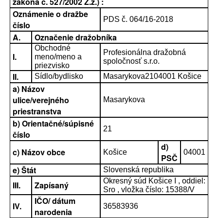
zákona č. 527/2002 Z.z.) :
Oznámenie o dražbe
PDS č. 064/16-2018
číslo
A.
Označenie dražobníka
Obchodné
Profesionálna dražobná
I.
meno/meno a
spoločnosť s.r.o.
priezvisko
II.
Sídlo/bydlisko
Masarykova2104001 Košice
a) Názov
ulice/verejného
Masarykova
priestranstva
b) Orientačné/súpisné
21
číslo
d)
c) Názov obce
Košice
04001
PSČ
e) Štát
Slovenská republika
Okresný súd Košice I , oddiel:
III.
Zapísaný
Sro , vložka číslo: 15388/V
IČO/ dátum
IV.
36583936
narodenia