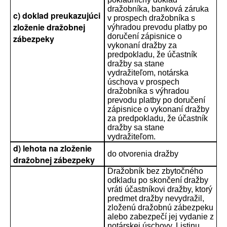
dražobníka, banková záruka
c) doklad preukazujúci
v prospech dražobníka s
zloženie dražobnej
výhradou prevodu platby po
doručení zápisnice o
zábezpeky
vykonaní dražby za
predpokladu, že účastník
dražby sa stane
vydražiteľom, notárska
úschova v prospech
dražobníka s výhradou
prevodu platby po doručení
zápisnice o vykonaní dražby
za predpokladu, že účastník
dražby sa stane
vydražiteľom.
d) lehota na zloženie
do otvorenia dražby
dražobnej zábezpeky
Dražobník bez zbytočného
odkladu po skončení dražby
vráti účastníkovi dražby, ktorý
predmet dražby nevydražil,
zloženú dražobnú zábezpeku
alebo zabezpečí jej vydanie z
notárskej úschovy. Listinu