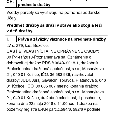
CH.
predmetu dražby
Všetky parcely sa využívajú na poľnohospodárske
účely.
Predmet dražby sa
draží v stave ako stojí a leží
v deň dražby.
I.
Práva a záväzky viaznuce na predmete dražby
LV č. 279, k.ú.: Božčice:
ČASŤ B: VLASTNÍCI A INÉ OPRÁVNENÉ OSOBY:
30 P-141/2018-Poznamenáva sa, Oznámenie o
dobrovoľnej dražbe PDS č.064/4-2018-1, dražobník:
Profesionálna dražobná spoločnosť, s.r.o., Masarykova
21, 040 01 Košice, IČO: 36 583 936, navrhovateľ
dražby: JUDr. Juraj Gavalčin, správca, Platanová 5, 040
01 Košice, IČO: 30 685 087 miesto konania dražby:
Profesionálna dražobná spoločnosť, s.r.o., Masarykova
21, 040 01 Košice, dražobná miestnosť, 1.poschodie,
konaná dňa 22.mája 2018 o 11:00hod, 1.dražba na
pozemky registra E-KN parc.č.584/6, 582/6 v podiele