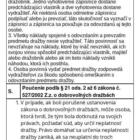
dražobník. Jedno vyhotovenie zápisnice dostane
predchádzajúci vlastník a dve vyhotovenia dostane
vydražiteľ. Ak niektorá osoba odmietne zápisnicu
podpísať alebo ju prevziať, táto skutočnosť sa vyznačí v
zápisnici a zápisnica sa považuje za odovzdanú aj tejto
osobe.
3. Všetky náklady spojené s odovzdaním a prevzatím
predmetu dražby nesie vydražiteľ. Táto povinnosť sa
nevzťahuje na náklady, ktoré by ináč nevznikli, ak ich
svojou vinou spôsobil predchádzajúci vlastník, majiteľ
alebo dražobník alebo ak im tieto náklady vznikli
náhodou, ktorá ich postihla.
4. Osoba povinná vydať predmet dražby zodpovedá
vydražiteľovi za škodu spôsobenú omeškaním s
odovzdaním predmetu dražby.
Poučenie podľa § 21 ods. 2 až 6 zákona č.
S.
527/2002 Z.z. o dobrovoľných dražbách
V prípade, ak boli porušené ustanovenia
zákona o dobrovoľných dražbách, môže osoba,
ktorá tvrdí, že tým bola dotknutá na svojich
právach, požiadať súd, aby určil neplatnosť
dražby. Právo domáhať sa určenia neplatnosti
dražby zaniká, ak sa neuplatní do troch