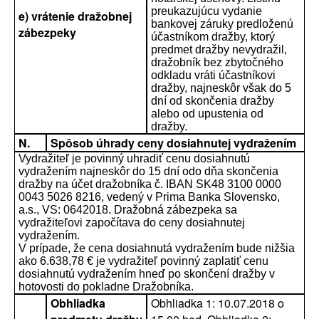
preukazujúcu vydanie
e) vrátenie dražobnej
bankovej záruky predloženú
zábezpeky
účastníkom dražby, ktorý
predmet dražby nevydražil,
dražobník bez zbytočného
odkladu vráti účastníkovi
dražby, najneskôr však do 5
dní od skončenia dražby
alebo od upustenia od
dražby.
N.
Spôsob úhrady ceny dosiahnutej vydražením
Vydražiteľ je povinný uhradiť cenu dosiahnutú
vydražením najneskôr do 15 dní odo dňa skončenia
dražby na účet dražobníka č. IBAN SK48 3100 0000
0043 5026 8216, vedený v Prima Banka Slovensko,
a.s., VS: 0642018. Dražobná zábezpeka sa
vydražiteľovi započítava do ceny dosiahnutej
vydražením.
V prípade, že cena dosiahnutá vydražením bude nižšia
ako 6.638,78 € je vydražiteľ povinný zaplatiť cenu
dosiahnutú vydražením hneď po skončení dražby v
hotovosti do pokladne Dražobníka.
Obhliadka
Obhliadka 1: 10.07.2018 o