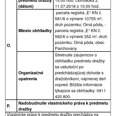
predmetu dražby
15.00 hod. Obhliadka 2:
(dátum)
11.07.2018 o 10.00 hod.
parcela registra „E“ KN č.
581/6 o výmere 10755 m²,
­
druh pozemku: Orná pôda, ­
Miesto obhliadky
parcela registra „E“ KN č.
582/6 o výmere 352 m², druh
pozemku: Orná pôda, obec
O.
Parchovany
Stretnutie záujemcov o
obhliadku predmetu dražby
sa uskutoční po
Organizačné
predchádzajúcej dohode s
opatrenia
dražobníkom, najmenej deň
vopred. Bližšie informácie
týkajúce sa obhliadky: 0911
420 800.
Nadobudnutie vlastníckeho práva k predmetu
P.
dražby
Vlastnícke právo k predmetu dražby prechádza na