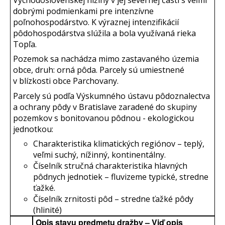
Východoslovenskej nížiny v jej severnej časti s veľmi
dobrými podmienkami pre intenzívne
poľnohospodárstvo. K výraznej intenzifikácií
pôdohospodárstva slúžila a bola využívaná rieka
Topľa.
Pozemok sa nachádza mimo zastavaného územia
obce, druh: orná pôda. Parcely sú umiestnené
v blízkosti obce Parchovany.
Parcely sú podľa Výskumného ústavu pôdoznalectva
a ochrany pôdy v Bratislave zaradené do skupiny
pozemkov s bonitovanou pôdnou - ekologickou
jednotkou:
Charakteristika klimatických regiónov – teplý,
veľmi suchý, nížinný, kontinentálny.
Číselník stručná charakteristika hlavných
pôdnych jednotiek – fluvizeme typické, stredne
ťažké.
Číselník zrnitosti pôd – stredne ťažké pôdy
(hlinité)
Opis stavu predmetu dražby – Viď opis