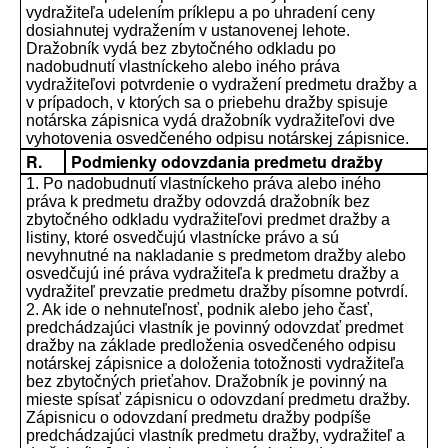
vydražiteľa udelením príklepu a po uhradení ceny
dosiahnutej vydražením v ustanovenej lehote.
Dražobník vydá bez zbytočného odkladu po
nadobudnutí vlastníckeho alebo iného práva
vydražiteľovi potvrdenie o vydražení predmetu dražby a
v prípadoch, v ktorých sa o priebehu dražby spisuje
notárska zápisnica vydá dražobník vydražiteľovi dve
vyhotovenia osvedčeného odpisu notárskej zápisnice.
R.
Podmienky odovzdania predmetu dražby
1. Po nadobudnutí vlastníckeho práva alebo iného
práva k predmetu dražby odovzdá dražobník bez
zbytočného odkladu vydražiteľovi predmet dražby a
listiny, ktoré osvedčujú vlastnícke právo a sú
nevyhnutné na nakladanie s predmetom dražby alebo
osvedčujú iné práva vydražiteľa k predmetu dražby a
vydražiteľ prevzatie predmetu dražby písomne potvrdí.
2. Ak ide o nehnuteľnosť, podnik alebo jeho časť,
predchádzajúci vlastník je povinný odovzdať predmet
dražby na základe predloženia osvedčeného odpisu
notárskej zápisnice a doloženia totožnosti vydražiteľa
bez zbytočných prieťahov. Dražobník je povinný na
mieste spísať zápisnicu o odovzdaní predmetu dražby.
Zápisnicu o odovzdaní predmetu dražby podpíše
predchádzajúci vlastník predmetu dražby, vydražiteľ a