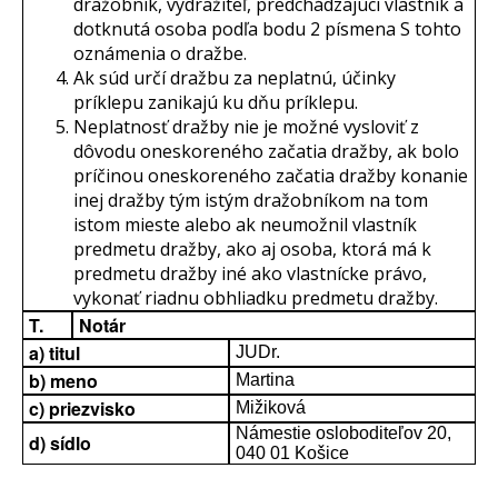
dražobník, vydražiteľ, predchádzajúci vlastník a
dotknutá osoba podľa bodu 2 písmena S tohto
oznámenia o dražbe.
Ak súd určí dražbu za neplatnú, účinky
príklepu zanikajú ku dňu príklepu.
Neplatnosť dražby nie je možné vysloviť z
dôvodu oneskoreného začatia dražby, ak bolo
príčinou oneskoreného začatia dražby konanie
inej dražby tým istým dražobníkom na tom
istom mieste alebo ak neumožnil vlastník
predmetu dražby, ako aj osoba, ktorá má k
predmetu dražby iné ako vlastnícke právo,
vykonať riadnu obhliadku predmetu dražby.
T.
Notár
a) titul
JUDr.
b) meno
Martina
c) priezvisko
Mižiková
Námestie osloboditeľov 20,
d) sídlo
040 01 Košice