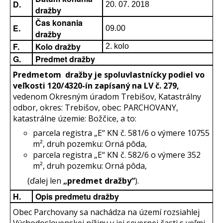
D.
20. 07. 2018
dražby
Čas konania
E.
09.00
dražby
F.
Kolo dražby
2. kolo
G.
Predmet dražby
Predmetom dražby je
spoluvlastnícky podiel vo
veľkosti 120/4320-ín zapísaný na LV č. 279,
vedenom Okresným úradom Trebišov, Katastrálny
odbor, okres: Trebišov, obec: PARCHOVANY,
katastrálne územie: Božčice, a to:
parcela registra „E“ KN č. 581/6 o výmere 10755
m², druh pozemku: Orná pôda,
parcela registra „E“ KN č. 582/6 o výmere 352
m², druh pozemku: Orná pôda,
(ďalej len
„predmet dražby“
).
H.
Opis predmetu dražby
Obec Parchovany sa nachádza na území rozsiahlej