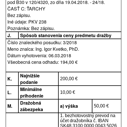
pod B30 v 120/4320, zo dňa 19.04.2018. - 24/18.
ČASŤ C: ŤARCHY
Bez zápisu.
Iné údaje: PKV 238
Poznámka: Bez zápisu.
J.
Spôsob stanovenia ceny predmetu dražby
Číslo znaleckého posudku: 3/2018
Meno znalca: Ing. Igor Kvetko, PhD.
Dátum vyhotovenia: 06.03.2018
Všeobecná cena odhadu: 194,00 €
Najnižšie
K.
200,00 €
podanie
Minimálne
L.
10,00 €
prihodenie
Dražobná
M.
a) výška
50,00 €
zábezpeka
1. bezhotovostný prevod na
účet dražobníka č. IBAN
SK48 3100 0000 0043 5026