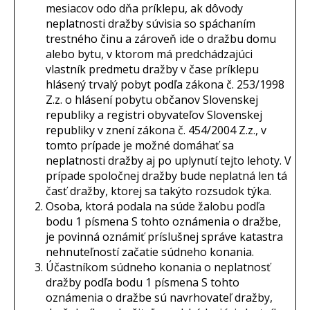
mesiacov odo dňa príklepu, ak dôvody
neplatnosti dražby súvisia so spáchaním
trestného činu a zároveň ide o dražbu domu
alebo bytu, v ktorom má predchádzajúci
vlastník predmetu dražby v čase príklepu
hlásený trvalý pobyt podľa zákona č. 253/1998
Z.z. o hlásení pobytu občanov Slovenskej
republiky a registri obyvateľov Slovenskej
republiky v znení zákona č. 454/2004 Z.z., v
tomto prípade je možné domáhať sa
neplatnosti dražby aj po uplynutí tejto lehoty. V
prípade spoločnej dražby bude neplatná len tá
časť dražby, ktorej sa takýto rozsudok týka.
Osoba, ktorá podala na súde žalobu podľa
bodu 1 písmena S tohto oznámenia o dražbe,
je povinná oznámiť príslušnej správe katastra
nehnuteľností začatie súdneho konania.
Účastníkom súdneho konania o neplatnosť
dražby podľa bodu 1 písmena S tohto
oznámenia o dražbe sú navrhovateľ dražby,