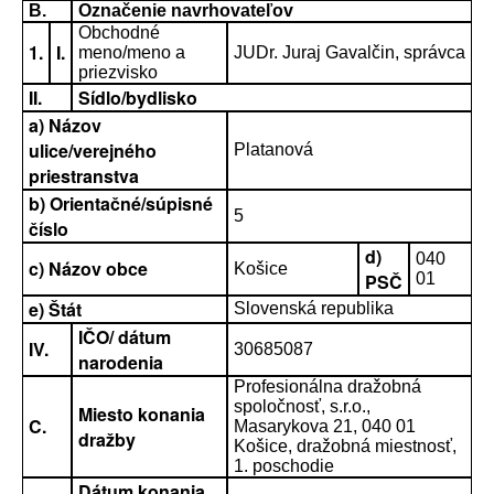
B.
Označenie navrhovateľov
Obchodné
1.
I.
meno/meno a
JUDr. Juraj Gavalčin, správca
priezvisko
II.
Sídlo/bydlisko
a) Názov
ulice/verejného
Platanová
priestranstva
b) Orientačné/súpisné
5
číslo
d)
040
c) Názov obce
Košice
PSČ
01
e) Štát
Slovenská republika
IČO/ dátum
IV.
30685087
narodenia
Profesionálna dražobná
spoločnosť, s.r.o.,
Miesto konania
C.
Masarykova 21, 040 01
dražby
Košice, dražobná miestnosť,
1. poschodie
Dátum konania