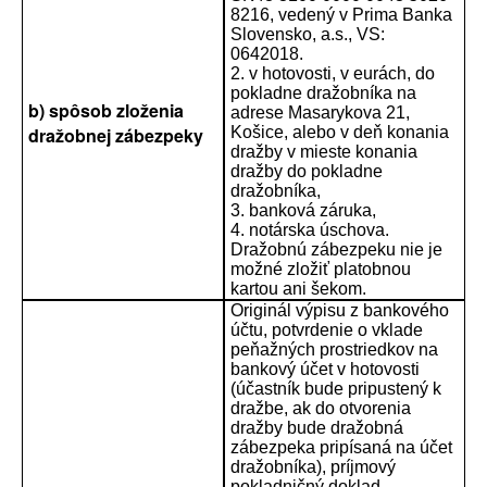
8216, vedený v Prima Banka
Slovensko, a.s., VS:
0642018.
2. v hotovosti, v eurách, do
pokladne dražobníka na
b) spôsob zloženia
adrese Masarykova 21,
dražobnej zábezpeky
Košice, alebo v deň konania
dražby v mieste konania
dražby do pokladne
dražobníka,
3. banková záruka,
4. notárska úschova.
Dražobnú zábezpeku nie je
možné zložiť platobnou
kartou ani šekom.
Originál výpisu z bankového
účtu, potvrdenie o vklade
peňažných prostriedkov na
bankový účet v hotovosti
(účastník bude pripustený k
dražbe, ak do otvorenia
dražby bude dražobná
zábezpeka pripísaná na účet
dražobníka), príjmový
pokladničný doklad