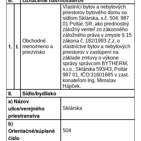
B.
Označenie navrhovateľov
Vlastníci bytov a nebytových
priestorov bytového domu so
sídlom Sklárska, s.č. 504, 987
01 Poltár, SR, ako prednostný
záložný veriteľ zo zákonného
záložného práva v zmysle § 15
Obchodné
zákona č. 182/1993 Z.z. o
1.
I.
meno/meno a
vlastníctve bytov a nebytových
priezvisko
priestorov v zastúpení na
základe zmluvy o výkone
správy správcom BYTHERM,
s.r.o., Sklárska 593/43, Poltár
987 01, IČO:31601685 v zast.
konateľom Ing. Miroslav
Hájiček.
II.
Sídlo/bydlisko
a) Názov
ulice/verejného
Sklárska
priestranstva
b)
Orientačné/súpisné
504
číslo