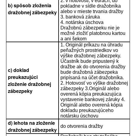
2. v hotovosti, v eurách, do
b) spôsob zloženia
pokladne v sídle dražobníka
dražobnej zábezpeky
alebo v mieste trvania dražby
3. banková záruka
4. notárska úschova
Dražobnú zábezpeku nie je
možné zložiť platobnou kartou
a ani šekom
1. Originál príkazu na úhradu
peňažných prostriedkov vo
výške dražobnej zábezpeky.
Účastník bude pripustený k
dražbe ak do otvorenia dražby
c) doklad
bude dražobná zábezpeka
preukazujúci
pripísaná na účet dražobníka.
zloženie dražobnej
2. Hotovosť vo výške dražobnej
zábezpeky 3.Originál alebo
zábezpeky
overená kópia preukazujúca
vystavenie bankovej záruky 4.
Originál alebo overená kópia
dokladu preukazujúceho
notársku úschovu
d) lehota na zloženie
do otvorenia dražby
dražobnej zábezpeky