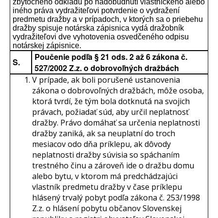
zbytočného odkladu po nadobudnutí vlastníckeho alebo
iného práva vydražiteľovi potvrdenie o vydražení
predmetu dražby a v prípadoch, v ktorých sa o priebehu
dražby spisuje notárska zápisnica vydá dražobník
vydražiteľovi dve vyhotovenia osvedčeného odpisu
notárskej zápisnice.
Poučenie podľa § 21 ods. 2 až 6 zákona č.
S.
527/2002 Z.z. o dobrovoľných dražbách
V prípade, ak boli porušené ustanovenia
zákona o dobrovoľných dražbách, môže osoba,
ktorá tvrdí, že tým bola dotknutá na svojich
právach, požiadať súd, aby určil neplatnosť
dražby. Právo domáhať sa určenia neplatnosti
dražby zaniká, ak sa neuplatní do troch
mesiacov odo dňa príklepu, ak dôvody
neplatnosti dražby súvisia so spáchaním
trestného činu a zároveň ide o dražbu domu
alebo bytu, v ktorom má predchádzajúci
vlastník predmetu dražby v čase príklepu
hlásený trvalý pobyt podľa zákona č. 253/1998
Z.z. o hlásení pobytu občanov Slovenskej