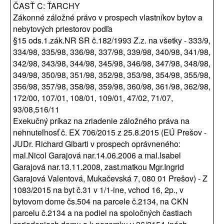
ČASŤ C: ŤARCHY
Zákonné záložné právo v prospech vlastníkov bytov a
nebytových priestorov podľa
§15 ods.1.zák.NR SR č.182/1993 Z.z. na všetky - 333/9,
334/98, 335/98, 336/98, 337/98, 339/98, 340/98, 341/98,
342/98, 343/98, 344/98, 345/98, 346/98, 347/98, 348/98,
349/98, 350/98, 351/98, 352/98, 353/98, 354/98, 355/98,
356/98, 357/98, 358/98, 359/98, 360/98, 361/98, 362/98,
172/00, 107/01, 108/01, 109/01, 47/02, 71/07,
93/08,516/11
Exekučný príkaz na zriadenie záložného práva na
nehnuteľnosť č. EX 706/2015 z 25.8.2015 (EÚ Prešov -
JUDr. Richard Gibarti v prospech oprávneného:
mal.Nicol Garajová nar.14.06.2006 a mal.Isabel
Garajová nar.13.11.2008, zast.matkou Mgr.Ingrid
Garajová Valentová, Mukačevská 7, 080 01 Prešov) - Z
1083/2015 na byt č.31 v 1/1-ine, vchod 16, 2p., v
bytovom dome čs.504 na parcele č.2134, na CKN
parcelu č.2134 a na podiel na spoločných častiach