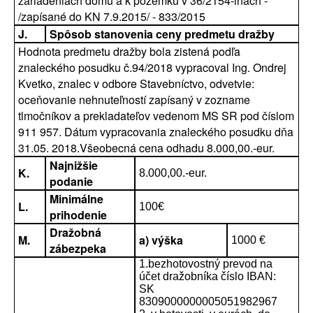
zariadeniach domu a k pozemku v 36/2154-inách -
/zapísané do KN 7.9.2015/ - 833/2015
J.
Spôsob stanovenia ceny predmetu dražby
Hodnota predmetu dražby bola zistená podľa
znaleckého posudku č.94/2018 vypracoval Ing. Ondrej
Kvetko, znalec v odbore Stavebníctvo, odvetvie:
oceňovanie nehnuteľností zapísaný v zozname
tlmočníkov a prekladateľov vedenom MS SR pod číslom
911 957. Dátum vypracovania znaleckého posudku dňa
31.05. 2018.Všeobecná cena odhadu 8.000,00.-eur.
Najnižšie
K.
8.000,00.-eur.
podanie
Minimálne
L.
100€
prihodenie
Dražobná
M.
a) výška
1000 €
zábezpeka
1.bezhotovostný prevod na
účet dražobníka číslo IBAN:
SK
8309000000005051982967