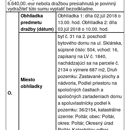
6.640,00.-eur nebola dražbou presiahnutá je povinný
vydražiteľ túto sumu vyplatiť bezodkladne.
Obhliadka
Obhliadka 1: dňa 02.júl 2018 o
predmetu
13.00. hod. Obhliadka 2: dňa
dražby (dátum)
03.júl 2018 o 10.00. hod.
byt č. 31 na 2. poschodí
bytového domu na ul. Sklárska,
súpisné číslo: 504, vchod: 16,
zapísaný na LV č. 1840,
nachádzajúci sa na parcele č.
2134 o výmere 687 m2, Druh
pozemku: Zastavané plochy a
Miesto
nádvoria, Podiel priestoru na
obhliadky
spoločných častiach a
O.
spoločných zariadeniach domu
a spoluvlastnícky podiel k
pozemku: 36/2154, katastrálne
územie: Poltár, obec: Poltár,
okres: Poltár, Okresný úrad
Poltár, Katastrálny odbor.