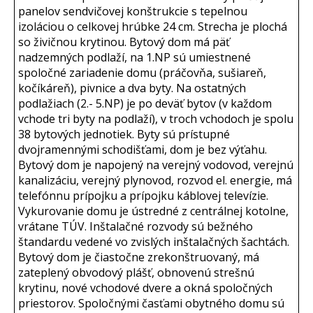
panelov sendvičovej konštrukcie s tepelnou
izoláciou o celkovej hrúbke 24 cm. Strecha je plochá
so živičnou krytinou. Bytový dom má päť
nadzemných podlaží, na 1.NP sú umiestnené
spoločné zariadenie domu (práčovňa, sušiareň,
kočíkáreň), pivnice a dva byty. Na ostatných
podlažiach (2.- 5.NP) je po deväť bytov (v každom
vchode tri byty na podlaží), v troch vchodoch je spolu
38 bytových jednotiek. Byty sú prístupné
dvojramennými schodišťami, dom je bez výťahu.
Bytový dom je napojený na verejný vodovod, verejnú
kanalizáciu, verejný plynovod, rozvod el. energie, má
telefónnu prípojku a prípojku káblovej televízie.
Vykurovanie domu je ústredné z centrálnej kotolne,
vrátane TÚV. Inštalačné rozvody sú bežného
štandardu vedené vo zvislých inštalačných šachtách.
Bytový dom je čiastočne zrekonštruovaný, má
zateplený obvodový plášť, obnovenú strešnú
krytinu, nové vchodové dvere a okná spoločných
priestorov. Spoločnými časťami obytného domu sú