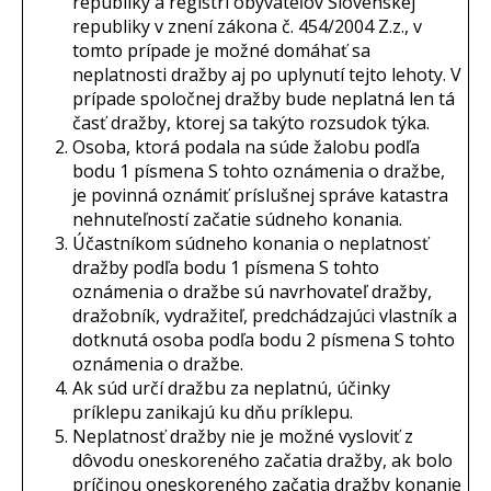
republiky a registri obyvateľov Slovenskej
republiky v znení zákona č. 454/2004 Z.z., v
tomto prípade je možné domáhať sa
neplatnosti dražby aj po uplynutí tejto lehoty. V
prípade spoločnej dražby bude neplatná len tá
časť dražby, ktorej sa takýto rozsudok týka.
Osoba, ktorá podala na súde žalobu podľa
bodu 1 písmena S tohto oznámenia o dražbe,
je povinná oznámiť príslušnej správe katastra
nehnuteľností začatie súdneho konania.
Účastníkom súdneho konania o neplatnosť
dražby podľa bodu 1 písmena S tohto
oznámenia o dražbe sú navrhovateľ dražby,
dražobník, vydražiteľ, predchádzajúci vlastník a
dotknutá osoba podľa bodu 2 písmena S tohto
oznámenia o dražbe.
Ak súd určí dražbu za neplatnú, účinky
príklepu zanikajú ku dňu príklepu.
Neplatnosť dražby nie je možné vysloviť z
dôvodu oneskoreného začatia dražby, ak bolo
príčinou oneskoreného začatia dražby konanie