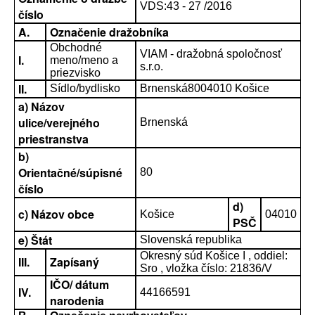
VDS:43 - 27 /2016
číslo
A.
Označenie dražobníka
Obchodné
VIAM - dražobná spoločnosť
I.
meno/meno a
s.r.o.
priezvisko
II.
Sídlo/bydlisko
Brnenská8004010 Košice
a) Názov
ulice/verejného
Brnenská
priestranstva
b)
Orientačné/súpisné
80
číslo
d)
c) Názov obce
Košice
04010
PSČ
e) Štát
Slovenská republika
Okresný súd Košice I , oddiel:
III.
Zapísaný
Sro , vložka číslo: 21836/V
IČO/ dátum
IV.
44166591
narodenia