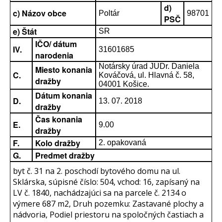
d)
c) Názov obce
Poltár
98701
PSČ
e) Štát
SR
IČO/ dátum
IV.
31601685
narodenia
Notársky úrad JUDr. Daniela
Miesto konania
C.
Kováčová, ul. Hlavná č. 58,
dražby
04001 Košice.
Dátum konania
D.
13. 07. 2018
dražby
Čas konania
E.
9.00
dražby
F.
Kolo dražby
2. opakovaná
G.
Predmet dražby
byt č. 31 na 2. poschodí bytového domu na ul.
Sklárska, súpisné číslo: 504, vchod: 16, zapísaný na
LV č. 1840, nachádzajúci sa na parcele č. 2134 o
výmere 687 m2, Druh pozemku: Zastavané plochy a
nádvoria, Podiel priestoru na spoločných častiach a