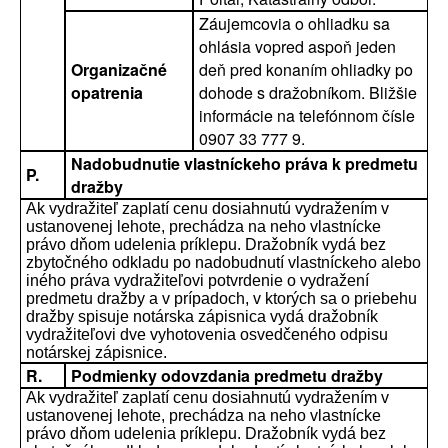
Záujemcovia o ohliadku sa
ohlásia vopred aspoň jeden
Organizačné
deň pred konaním ohliadky po
opatrenia
dohode s dražobníkom. Bližšie
informácie na telefónnom čísle
0907 33 777 9.
Nadobudnutie vlastníckeho práva k predmetu
P.
dražby
Ak vydražiteľ zaplatí cenu dosiahnutú vydražením v
ustanovenej lehote, prechádza na neho vlastnícke
právo dňom udelenia príklepu. Dražobník vydá bez
zbytočného odkladu po nadobudnutí vlastníckeho alebo
iného práva vydražiteľovi potvrdenie o vydražení
predmetu dražby a v prípadoch, v ktorých sa o priebehu
dražby spisuje notárska zápisnica vydá dražobník
vydražiteľovi dve vyhotovenia osvedčeného odpisu
notárskej zápisnice.
R.
Podmienky odovzdania predmetu dražby
Ak vydražiteľ zaplatí cenu dosiahnutú vydražením v
ustanovenej lehote, prechádza na neho vlastnícke
právo dňom udelenia príklepu. Dražobník vydá bez