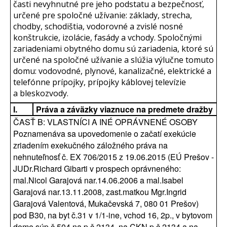
časti nevyhnutné pre jeho podstatu a bezpečnosť,
určené pre spoločné užívanie: základy, strecha,
chodby, schodištia, vodorovné a zvislé nosné
konštrukcie, izolácie, fasády a vchody. Spoločnými
zariadeniami obytného domu sú zariadenia, ktoré sú
určené na spoločné užívanie a slúžia výlučne tomuto
domu: vodovodné, plynové, kanalizačné, elektrické a
telefónne prípojky, prípojky káblovej televízie
a bleskozvody.
I.
Práva a záväzky viaznuce na predmete dražby
ČASŤ B: VLASTNÍCI A INÉ OPRÁVNENÉ OSOBY
Poznamenáva sa upovedomenie o začatí exekúcie
zriadením exekučného záložného práva na
nehnuteľnosť č. EX 706/2015 z 19.06.2015 (EÚ Prešov -
JUDr.Richard Gibarti v prospech oprávneného:
mal.Nicol Garajová nar.14.06.2006 a mal.Isabel
Garajová nar.13.11.2008, zast.matkou Mgr.Ingrid
Garajová Valentová, Mukačevská 7, 080 01 Prešov)
pod B30, na byt č.31 v 1/1-ine, vchod 16, 2p., v bytovom
dome súp.č.504 na p.č.2134, na CKN p.č.2134 a na