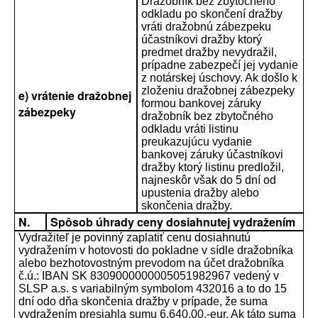
Dražobník bez zbytočného
odkladu po skončení dražby
vráti dražobnú zábezpeku
účastníkovi dražby ktorý
predmet dražby nevydražil,
prípadne zabezpečí jej vydanie
z notárskej úschovy. Ak došlo k
zloženiu dražobnej zábezpeky
e) vrátenie dražobnej
formou bankovej záruky
zábezpeky
dražobník bez zbytočného
odkladu vráti listinu
preukazujúcu vydanie
bankovej záruky účastníkovi
dražby ktorý listinu predložil,
najneskôr však do 5 dní od
upustenia dražby alebo
skončenia dražby.
N.
Spôsob úhrady ceny dosiahnutej vydražením
Vydražiteľ je povinný zaplatiť cenu dosiahnutú
vydražením v hotovosti do pokladne v sídle dražobníka
alebo bezhotovostným prevodom na účet dražobníka
č.ú.: IBAN SK 8309000000005051982967 vedený v
SLSP a.s. s variabilným symbolom 432016 a to do 15
dní odo dňa skončenia dražby v prípade, že suma
vydražením presiahla sumu 6.640,00.-eur. Ak táto suma