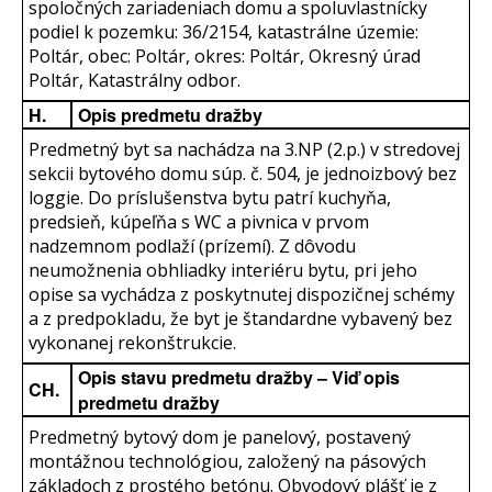
spoločných zariadeniach domu a spoluvlastnícky
podiel k pozemku: 36/2154, katastrálne územie:
Poltár, obec: Poltár, okres: Poltár, Okresný úrad
Poltár, Katastrálny odbor.
H.
Opis predmetu dražby
Predmetný byt sa nachádza na 3.NP (2.p.) v stredovej
sekcii bytového domu súp. č. 504, je jednoizbový bez
loggie. Do príslušenstva bytu patrí kuchyňa,
predsieň, kúpeľňa s WC a pivnica v prvom
nadzemnom podlaží (prízemí). Z dôvodu
neumožnenia obhliadky interiéru bytu, pri jeho
opise sa vychádza z poskytnutej dispozičnej schémy
a z predpokladu, že byt je štandardne vybavený bez
vykonanej rekonštrukcie.
Opis stavu predmetu dražby – Viď opis
CH.
predmetu dražby
Predmetný bytový dom je panelový, postavený
montážnou technológiou, založený na pásových
základoch z prostého betónu. Obvodový plášť je z