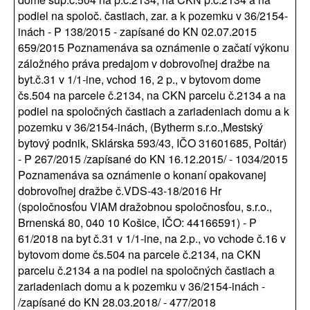
podiel na spoloč. častiach, zar. a k pozemku v 36/2154-
inách - P 138/2015 - zapísané do KN 02.07.2015
659/2015 Poznamenáva sa oznámenie o začatí výkonu
záložného práva predajom v dobrovoľnej dražbe na
byt.č.31 v 1/1-ine, vchod 16, 2 p., v bytovom dome
čs.504 na parcele č.2134, na CKN parcelu č.2134 a na
podiel na spoločných častiach a zariadeniach domu a k
pozemku v 36/2154-inách, (Bytherm s.r.o.,Mestský
bytový podnik, Sklárska 593/43, IČO 31601685, Poltár)
- P 267/2015 /zapísané do KN 16.12.2015/ - 1034/2015
Poznamenáva sa oznámenie o konaní opakovanej
dobrovoľnej dražbe č.VDS-43-18/2016 Hr
(spoločnosťou VIAM dražobnou spoločnosťou, s.r.o.,
Brnenská 80, 040 10 Košice, IČO: 44166591) - P
61/2018 na byt č.31 v 1/1-ine, na 2.p., vo vchode č.16 v
bytovom dome čs.504 na parcele č.2134, na CKN
parcelu č.2134 a na podiel na spoločných častiach a
zariadeniach domu a k pozemku v 36/2154-inách -
/zapísané do KN 28.03.2018/ - 477/2018