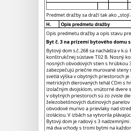
Predmet dražby sa draží tak ako „stojí a
H.
Opis predmetu dražby
Opis predmetu dražby a opis stavu pr
Byt č. 3 na prízemí bytového domu s.č
Bytový dom s.č..268 sa nachádza v k.ú.
konštrukčnej sústave T02 B. Nosný kon
nosných obvodových stien s hrúbkou 3
zabezpečujú priečne murované steny s 
svetlá výška v obytných priestoroch j
metrických dierovaných tehál CDm s h
izolačným dvojsklom, vnútorné dvere s
v obytných priestoroch sú zo zvisle d
železobetónových dutinových panelov 
obvodové murivo a prievlaky nad stre
izoláciou. V izbách sa vytvorila plávaj
Bytový dom je radový s 3 nadzemnými 
má dva vchody s tromi bytmi na každo