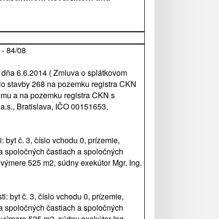
 - 84/08
 dňa 6.6.2014 ( Zmluva o splátkovom
íslo stavby 268 na pozemku registra CKN
domu a na pozemku registra CKN s
a.s., Bratislava, IČO 00151653,
yt č. 3, číslo vchodu 0, prízemie,
na spoločných častiach a spoločných
výmere 525 m2, súdny exekútor Mgr. Ing.
byt č. 3, číslo vchodu 0, prízemie,
na spoločných častiach a spoločných
 výmere 525 m2, súdny exekútor Ing.