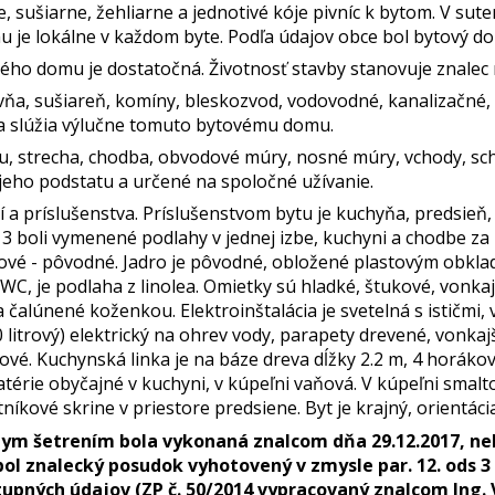
e, sušiarne, žehliarne a jednotivé kóje pivníc k bytom. V su
u je lokálne v každom byte. Podľa údajov obce bol bytový d
ého domu je dostatočná. Životnosť stavby stanovuje znalec 
ňa, sušiareň, komíny, bleskozvod, vodovodné, kanalizačné, e
 a slúžia výlučne tomuto bytovému domu.
, strecha, chodba, obvodové múry, nosné múry, vchody, sch
jeho podstatu a určené na spoločné užívanie.
a príslušenstva. Príslušenstvom bytu je kuchyňa, predsieň, 
3 boli vymenené podlahy v jednej izbe, kuchyni a chodbe za
kové - pôvodné. Jadro je pôvodné, obložené plastovým obkl
 WC, je podlaha z linolea. Omietky sú hladké, štukové, vonka
čalúnené koženkou. Elektroinštalácia je svetelná s ističmi,
 litrový) elektrický na ohrev vody, parapety drevené, vonka
vé. Kuchynská linka je na báze dreva dĺžky 2.2 m, 4 horákov
térie obyčajné v kuchyni, v kúpeľni vaňová. V kúpeľni smal
íkové skrine v priestore predsiene. Byt je krajný, orientáci
ym šetrením bola vykonaná znalcom dňa 29.12.2017, ne
ol z
nalecký posudok vyhotovený v zmysle par. 12. ods 3 
stupných údajov (ZP č. 50/2014 vypracovaný znalcom Ing