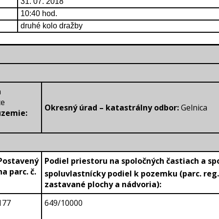
31. 07. 2018
10:40 hod.
druhé kolo dražby
a
ce
Okresný úrad – katastrálny odbor:
Gelnica
územie:
Postavený
Podiel priestoru na spoločných častiach a s
na parc. č.
spoluvlastnícky podiel k pozemku (parc. reg.
zastavané plochy a nádvoria):
177
649/10000