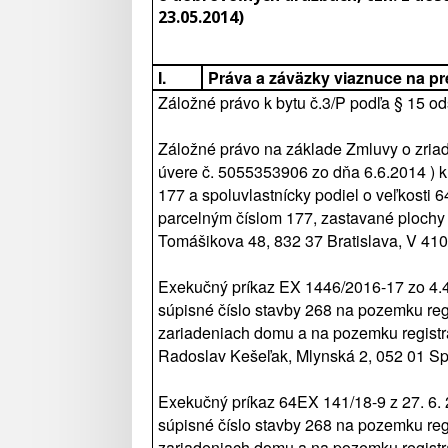
23.05.2014)
I.
Práva a záväzky viaznuce na p
Záložné právo k bytu č.3/P podľa § 15 od
Záložné právo na základe Zmluvy o zria
úvere č. 5055353906 zo dňa 6.6.2014 ) k 
177 a spoluvlastnícky podiel o veľkosti
parcelným číslom 177, zastavané plochy 
Tomášikova 48, 832 37 Bratislava, V 410
Exekučný príkaz EX 1446/2016-17 zo 4.4.
súpisné číslo stavby 268 na pozemku reg
zariadeniach domu a na pozemku registr
Radoslav Kešeľak, Mlynská 2, 052 01 Sp
Exekučný príkaz 64EX 141/18-9 z 27. 6. 2
súpisné číslo stavby 268 na pozemku reg
zariadeniach domu a na pozemku registr