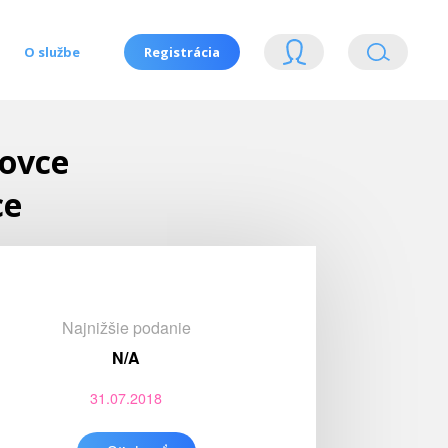
O službe
Registrácia
kovce
ce
Najnižšie podanie
N/A
31.07.2018