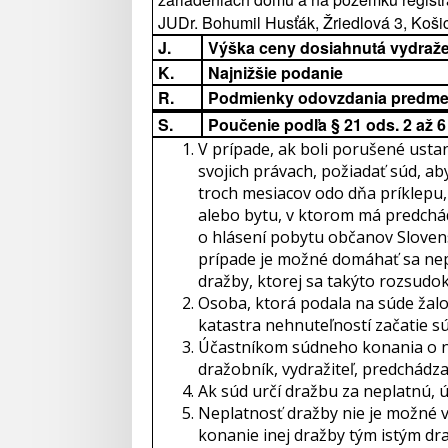
JUDr. Bohumil Husťák, Žriedlová 3, Koši
J.
Výška ceny dosiahnutá vydraž
K.
Najnižšie podanie
R.
Podmienky odovzdania predme
S.
Poučenie podľa § 21 ods. 2 až 
V prípade, ak boli porušené usta
svojich právach, požiadať súd, ab
troch mesiacov odo dňa príklepu,
alebo bytu, v ktorom má predchád
o hlásení pobytu občanov Slovensk
prípade je možné domáhať sa nepla
dražby, ktorej sa takýto rozsudok
Osoba, ktorá podala na súde žal
katastra nehnuteľností začatie 
Účastníkom súdneho konania o ne
dražobník, vydražiteľ, predchádz
Ak súd určí dražbu za neplatnú, ú
Neplatnosť dražby nie je možné 
konanie inej dražby tým istým dr