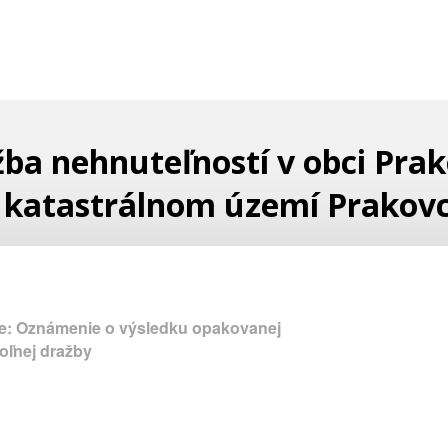
ba nehnuteľností v obci Pra
 katastrálnom území Prakov
e: Oznámenie o výsledku opakovanej
oľnej dražby