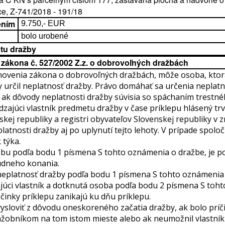
ce, Z-741/2018 - 191/18
ením
9.750,- EUR
bolo urobené
tu dražby
6 zákona č. 527/2002 Z.z. o dobrovoľných dražbách
novenia zákona o dobrovoľných dražbách, môže osoba, ktorá
y určil neplatnosť dražby. Právo domáhať sa určenia neplatn
 ak dôvody neplatnosti dražby súvisia so spáchaním trestn
zajúci vlastník predmetu dražby v čase príklepu hlásený trv
ej republiky a registri obyvateľov Slovenskej republiky v z
tnosti dražby aj po uplynutí tejto lehoty. V prípade spoloč
 týka.
obu podľa bodu 1 písmena S tohto oznámenia o dražbe, je po
súdneho konania.
platnosť dražby podľa bodu 1 písmena S tohto oznámenia 
ajúci vlastník a dotknutá osoba podľa bodu 2 písmena S toh
činky príklepu zanikajú ku dňu príklepu.
vysloviť z dôvodu oneskoreného začatia dražby, ak bolo prí
ažobníkom na tom istom mieste alebo ak neumožnil vlastník