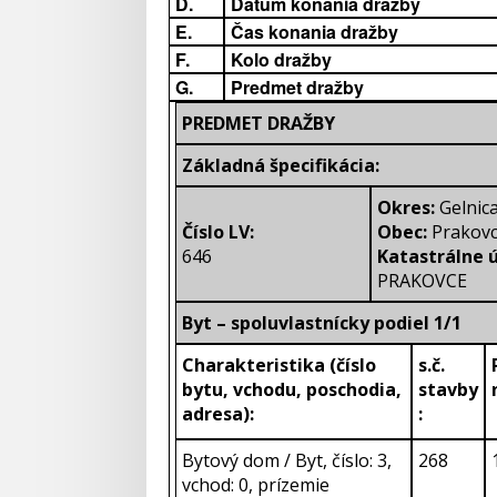
D.
Dátum konania dražby
E.
Čas konania dražby
F.
Kolo dražby
G.
Predmet dražby
PREDMET DRAŽBY
Základná špecifikácia:
Okres:
Gelnic
Číslo LV:
Obec:
Prakov
646
Katastrálne 
PRAKOVCE
Byt – spoluvlastnícky podiel 1/1
Charakteristika (číslo
s.č.
bytu, vchodu, poschodia,
stavby
adresa):
:
Bytový dom / Byt, číslo: 3,
268
vchod: 0, prízemie