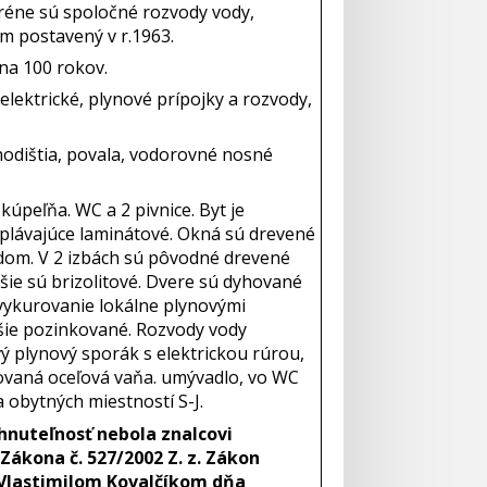
teréne sú spoločné rozvody vody,
om postavený v r.1963.
na 100 rokov.
lektrické, plynové prípojky a rozvody,
odištia, povala, vodorovné nosné
kúpeľňa. WC a 2 pivnice. Byt je
 plávajúce laminátové. Okná sú drevené
adom. V 2 izbách sú pôvodné drevené
jšie sú brizolitové. Dvere sú dyhované
 vykurovanie lokálne plynovými
jšie pozinkované. Rozvody vody
ý plynový sporák s elektrickou rúrou,
tovaná oceľová vaňa. umývadlo, vo WC
a obytných miestností S-J.
hnuteľnosť nebola znalcovi
Zákona č. 527/2002 Z. z. Zákon
. Vlastimilom Kovalčíkom dňa