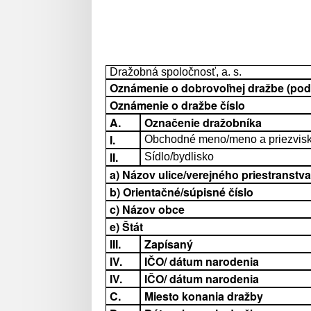
Dražobná spoločnosť, a. s.
Oznámenie o dobrovoľnej dražbe (podľa
Oznámenie o dražbe číslo
A.
Označenie dražobníka
I.
Obchodné meno/meno a priezvis
II.
Sídlo/bydlisko
a) Názov ulice/verejného priestranstva
b) Orientačné/súpisné číslo
c) Názov obce
e) Štát
III.
Zapísaný
IV.
IČO/ dátum narodenia
IV.
IČO/ dátum narodenia
C.
Miesto konania dražby