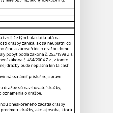
 tvrdí, že tým bola dotknutá na
osti dražby zaniká, ak sa neuplatní do
ého činu a zároveň ide o dražbu domu
alý pobyt podľa zákona č. 253/1998 Z.z.
není zákona č. 454/2004 Z.z., v tomto
nej dražby bude neplatná len tá časť
vinná oznámiť príslušnej správe
o dražbe sú navrhovateľ dražby,
to oznámenia o dražbe.
činou oneskoreného začatia dražby
 predmetu dražby, ako aj osoba, ktorá