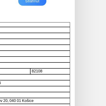
Stiahnuť
82108
B
ov 20, 040 01 Košice