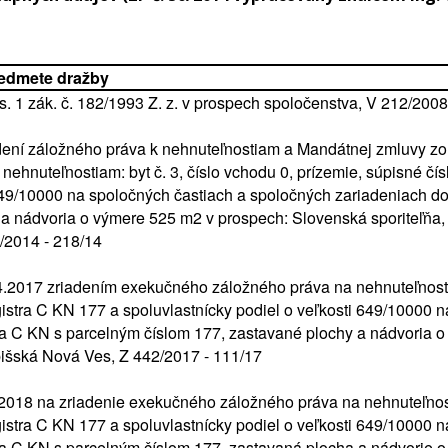
redmete dražby
s. 1 zák. č. 182/1993 Z. z. v prospech spoločenstva, V 212/2008
dení záložného práva k nehnuteľnostiam a Mandátnej zmluvy zo
nehnuteľnostiam: byt č. 3, číslo vchodu 0, prízemie, súpisné č
 649/10000 na spoločných častiach a spoločných zariadeniach 
a nádvoria o výmere 525 m2 v prospech: Slovenská sporiteľňa, 
/2014 - 218/14
2017 zriadením exekučného záložného práva na nehnuteľnosti: b
istra C KN 177 a spoluvlastnícky podiel o veľkosti 649/10000 
a C KN s parcelným číslom 177, zastavané plochy a nádvoria o 
išská Nová Ves, Z 442/2017 - 111/17
018 na zriadenie exekučného záložného práva na nehnuteľnosti: 
istra C KN 177 a spoluvlastnícky podiel o veľkosti 649/10000 
a C KN s parcelným číslom 177, zastavaná plocha a nádvorie o