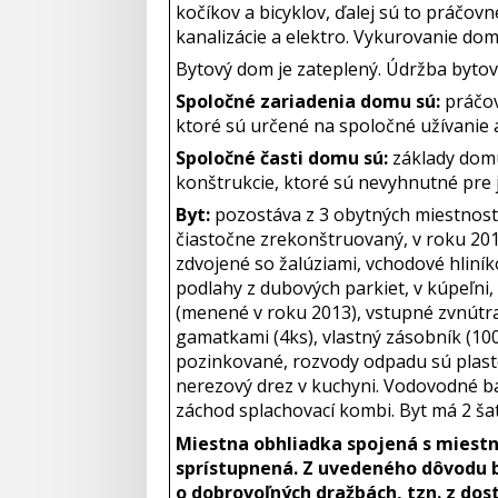
kočíkov a bicyklov, ďalej sú to práčovn
kanalizácie a elektro. Vykurovanie dom
Bytový dom je zateplený. Údržba bytov
Spoločné zariadenia domu sú:
práčov
ktoré sú určené na spoločné užívanie
Spoločné časti domu sú:
základy domu
konštrukcie, ktoré sú nevyhnutné pre 
Byt:
pozostáva z 3 obytných miestností 
čiastočne zrekonštruovaný, v roku 201
zdvojené so žalúziami, vchodové hliní
podlahy z dubových parkiet, v kúpeľni,
(menené v roku 2013), vstupné zvnútra 
gamatkami (4ks), vlastný zásobník (100
pozinkované, rozvody odpadu sú plasto
nerezový drez v kuchyni. Vodovodné ba
záchod splachovací kombi. Byt má 2 šatn
Miestna obhliadka spojená s miestn
sprístupnená. Z uvedeného dôvodu b
o dobrovoľných dražbách, tzn. z do