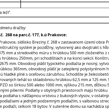
 leží“.
edmetu dražby:
. 268 na parc.č. 177, k.ú Prakovce:
 Prakovce, sídlisko Breziny č. 268 v zastavanom území obce 
štrukčný systém je pozdĺžny, vytvorený ako dvojtrakt s hĺ
75 mm a stredového múru s hrúbkou 500 mm zloženého z rad
hrúbkou 250mm, pri schodištiach a na konci sekcií. Konštr
e 2675 mm. Obvodový plášť typického podlažia je nosný, vyt
rúbkou 365mm, obvodový plášť je zateplený polystyrénom hr
ú hladké plné s oceľovou zárubňou. Schodište je železobetó
ierovaných tehál so skladobnou hrúbkou 62,5 mm a 125 mm. 
PZD so šírkou 500 alebo 1000 mm, výškou 215 mm, dĺžkou 
dnými piliermi. Podlahy v obytných priestoroch majú hrúb
úca podlaha s nášľapnou vrstvou z bukových vlysov, v ostatný
podlažiami a jedným podzemným podlažím, s valbovou strec
m podlaží, celkom 18 bytov. V suteréne domu sa nachádza s