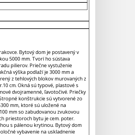
Prakovce. Bytový dom je postavený v
bkou 5000 mm. Tvorí ho sústava
u pilierov. Priečne vystuženie
ukčná výška podlaží je 3000 mm a
vorený z tehlových blokov murovaných z
.10 cm. Okná sú typové, plastové s
nové dvojramenné, ľavotočivé. Priečky
Stropné konštrukcie sú vytvorené zo
5300 mm, ktoré sú uložené na
ku 100 mm so zabudovanou zvukovou
ch priestoroch bytu je cem. poter.
hou s pálenou krytinou. Bytový dom
poločné vybavenie na uskladnenie