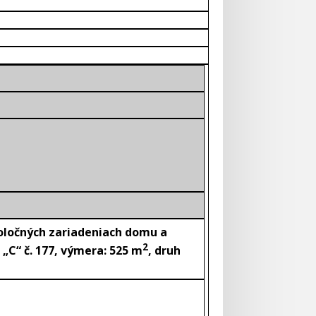
poločných zariadeniach domu a
2
 „C“ č. 177, výmera: 525 m
, druh