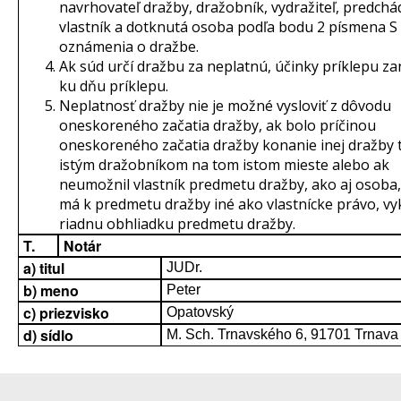
navrhovateľ dražby, dražobník, vydražiteľ, predchá
vlastník a dotknutá osoba podľa bodu 2 písmena S
oznámenia o dražbe.
Ak súd určí dražbu za neplatnú, účinky príklepu za
ku dňu príklepu.
Neplatnosť dražby nie je možné vysloviť z dôvodu
oneskoreného začatia dražby, ak bolo príčinou
oneskoreného začatia dražby konanie inej dražby
istým dražobníkom na tom istom mieste alebo ak
neumožnil vlastník predmetu dražby, ako aj osoba,
má k predmetu dražby iné ako vlastnícke právo, v
riadnu obhliadku predmetu dražby.
T.
Notár
a) titul
JUDr.
b) meno
Peter
c) priezvisko
Opatovský
d) sídlo
M. Sch. Trnavského 6, 91701 Trnava