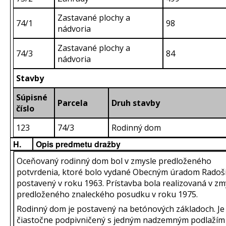
Zastavané plochy a
74/1
98
nádvoria
Zastavané plochy a
74/3
84
nádvoria
Stavby
Súpisné
Parcela
Druh stavby
číslo
123
74/3
Rodinný dom
H.
Opis predmetu dražby
Oceňovaný rodinný dom bol v zmysle predloženého
potvrdenia, ktoré bolo vydané Obecným úradom Radoš
postavený v roku 1963. Prístavba bola realizovaná v zm
predloženého znaleckého posudku v roku 1975.
Rodinný dom je postavený na betónových základoch. Je
čiastočne podpivničený s jedným nadzemným podlažím