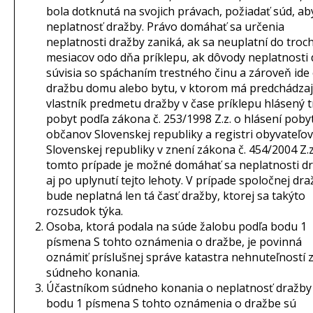
bola dotknutá na svojich právach, požiadať súd, aby
neplatnosť dražby. Právo domáhať sa určenia
neplatnosti dražby zaniká, ak sa neuplatní do troc
mesiacov odo dňa príklepu, ak dôvody neplatnosti
súvisia so spáchaním trestného činu a zároveň ide
dražbu domu alebo bytu, v ktorom má predchádzaj
vlastník predmetu dražby v čase príklepu hlásený t
pobyt podľa zákona č. 253/1998 Z.z. o hlásení poby
občanov Slovenskej republiky a registri obyvateľov
Slovenskej republiky v znení zákona č. 454/2004 Z.z.
tomto prípade je možné domáhať sa neplatnosti d
aj po uplynutí tejto lehoty. V prípade spoločnej dra
bude neplatná len tá časť dražby, ktorej sa takýto
rozsudok týka.
Osoba, ktorá podala na súde žalobu podľa bodu 1
písmena S tohto oznámenia o dražbe, je povinná
oznámiť príslušnej správe katastra nehnuteľností 
súdneho konania.
Účastníkom súdneho konania o neplatnosť dražby
bodu 1 písmena S tohto oznámenia o dražbe sú