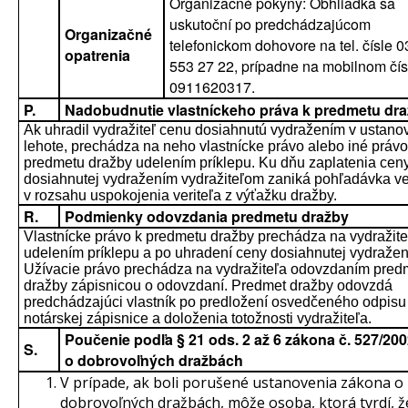
Organizačné pokyny: Obhliadka sa
uskutoční po predchádzajúcom
Organizačné
telefonickom dohovore na tel. čísle 0
opatrenia
553 27 22, prípadne na mobilnom čís
0911620317.
P.
Nadobudnutie vlastníckeho práva k predmetu dr
Ak uhradil vydražiteľ cenu dosiahnutú vydražením v ustano
lehote, prechádza na neho vlastnícke právo alebo iné právo
predmetu dražby udelením príklepu. Ku dňu zaplatenia cen
dosiahnutej vydražením vydražiteľom zaniká pohľadávka ve
v rozsahu uspokojenia veriteľa z výťažku dražby.
R.
Podmienky odovzdania predmetu dražby
Vlastnícke právo k predmetu dražby prechádza na vydražite
udelením príklepu a po uhradení ceny dosiahnutej vydražen
Užívacie právo prechádza na vydražiteľa odovzdaním pred
dražby zápisnicou o odovzdaní. Predmet dražby odovzdá
predchádzajúci vlastník po predložení osvedčeného odpisu
notárskej zápisnice a doloženia totožnosti vydražiteľa.
Poučenie podľa § 21 ods. 2 až 6 zákona č. 527/200
S.
o dobrovoľných dražbách
V prípade, ak boli porušené ustanovenia zákona o
dobrovoľných dražbách, môže osoba, ktorá tvrdí, ž