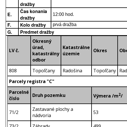
dražby
Čas konania
E.
12:00 hod.
dražby
F.
Kolo dražby
prvá dražba
G.
Predmet dražby
Okresný
úrad,
Katastrálne
LV č.
Okres
Ob
katastrálny
územie
odbor
808
Topoľčany
Radošina
Topoľčany
Rad
Parcely registra "C"
Parcelné
2
Druh pozemku
Výmera /m
/
číslo
Zastavané plochy a
71/2
53
nádvoria
73/2
Záhrady
499