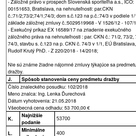
- Záložné právo v prospech Slovenská sporiteľňa a.s., IČO:
00151653, Bratislava, na nehnuteľnosti: par.CKN
č.:71/2;73/2;74/1;74/3; dom s.č.123 na p.č.:74/3 v podiele 1/
základe záložnej zmluvy č.:5029519968 - V 1526/12 - 107/1
- Exekučný príkaz EX 16589/17 na zriadenie exekučného
záložného práva na nehnuteľnosti : par. CKN č.: 71/2, 73/2, 
74/3, stavbu s. č.123 na p. CKN č. 74/3 v 1/1, EÚ Bratislava
Rudolf Krutý PhD. - Z 220/2018 - 14/2018;
Nie sú známe žiadne nájomné zmluvy týkajúce sa predmet
dražby.
J.
Spôsob stanovenia ceny predmetu dražby
Číslo znaleckého posudku: 102/2018
Meno znalca: Ing. Lenka Ďurechová
Dátum vyhotovenia: 21.05.2018
Všeobecná cena odhadu: 53 700,00 €
Najnižšie
K.
53700
podanie
Minimálne
L.
400