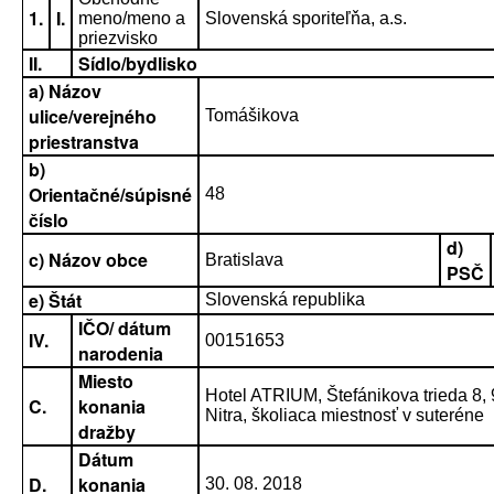
1.
I.
meno/meno a
Slovenská sporiteľňa, a.s.
priezvisko
II.
Sídlo/bydlisko
a) Názov
ulice/verejného
Tomášikova
priestranstva
b)
Orientačné/súpisné
48
číslo
d)
c) Názov obce
Bratislava
PSČ
e) Štát
Slovenská republika
IČO/ dátum
IV.
00151653
narodenia
Miesto
Hotel ATRIUM, Štefánikova trieda 8,
C.
konania
Nitra, školiaca miestnosť v suteréne
dražby
Dátum
D.
konania
30. 08. 2018