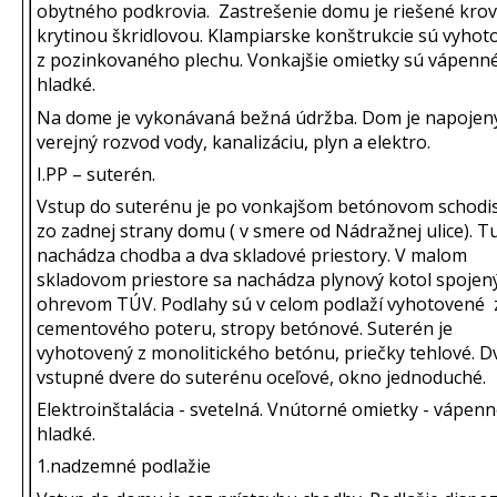
obytného podkrovia. Zastrešenie domu je riešené kro
krytinou škridlovou. Klampiarske konštrukcie sú vyhot
z pozinkovaného plechu. Vonkajšie omietky sú vápenn
hladké.
Na dome je vykonávaná bežná údržba. Dom je napojen
verejný rozvod vody, kanalizáciu, plyn a elektro.
I.PP – suterén.
Vstup do suterénu je po vonkajšom betónovom schodi
zo zadnej strany domu ( v smere od Nádražnej ulice). T
nachádza chodba a dva skladové priestory. V malom
skladovom priestore sa nachádza plynový kotol spojen
ohrevom TÚV. Podlahy sú v celom podlaží vyhotovené 
cementového poteru, stropy betónové. Suterén je
vyhotovený z monolitického betónu, priečky tehlové. D
vstupné dvere do suterénu oceľové, okno jednoduché.
Elektroinštalácia - svetelná. Vnútorné omietky - vápen
hladké.
1.nadzemné podlažie