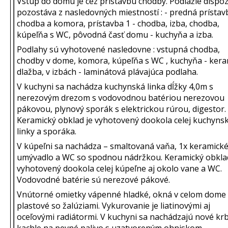
Vstup do domu je cez prístavbu chodby. Podlažie dispo
pozostáva z nasledovných miestností : - predná prístav
chodba a komora, prístavba 1 - chodba, izba, chodba,
kúpeľňa s WC, pôvodná časť domu - kuchyňa a izba.
Podlahy sú vyhotovené nasledovne : vstupná chodba,
chodby v dome, komora, kúpeľňa s WC , kuchyňa - ker
dlažba, v izbách - laminátová plávajúca podlaha.
V kuchyni sa nachádza kuchynská linka dĺžky 4,0m s
nerezovým drezom s vodovodnou batériou nerezovou
pákovou, plynový sporák s elektrickou rúrou, digestor.
Keramický obklad je vyhotovený dookola celej kuchynsk
linky a sporáka.
V kúpeľni sa nachádza – smaltovaná vaňa, 1x keramick
umývadlo a WC so spodnou nádržkou. Keramický obklad
vyhotovený dookola celej kúpeľne aj okolo vane a WC.
Vodovodné batérie sú nerezové pákové.
Vnútorné omietky vápenné hladké, okná v celom dome
plastové so žalúziami. Vykurovanie je liatinovými aj
oceľovými radiátormi. V kuchyni sa nachádzajú nové kr