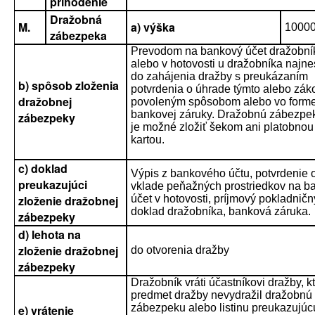
prihodenie
Dražobná
M.
a) výška
1000
zábezpeka
Prevodom na bankový účet dražobní
alebo v hotovosti u dražobníka najne
do zahájenia dražby s preukázaním
b) spôsob zloženia
potvrdenia o úhrade týmto alebo zá
dražobnej
povoleným spôsobom alebo vo form
bankovej záruky. Dražobnú zábezpe
zábezpeky
je možné zložiť šekom ani platobnou
kartou.
c) doklad
Výpis z bankového účtu, potvrdenie 
preukazujúci
vklade peňažných prostriedkov na b
zloženie dražobnej
účet v hotovosti, príjmový pokladničn
doklad dražobníka, banková záruka.
zábezpeky
d) lehota na
zloženie dražobnej
do otvorenia dražby
zábezpeky
Dražobník vráti účastníkovi dražby, k
predmet dražby nevydražil dražobnú
zábezpeku alebo listinu preukazujúc
e) vrátenie