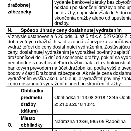
vydanie bankovej záruky bez zbytoč
dražobnej
odkladu po skončení dražby alebo u
zábezpeky
od dražby, najneskôr však do 5 dní o
skončenia dražby alebo od upusteni
dražby.
N.
Spôsob úhrady ceny dosiahnutej vydražením
V zmysle ustanovenia § 26 ods. 3. až 5 zák. č. 527/2002 Z. z
dobrovoľných dražbách sa dražobná zábezpeka započítava
vydražiteľovi do ceny dosiahnutej vydražením. Zostávajúcu
ceny, dosiahnutej vydražením je vydražiteľ povinný zaplatiť
dražobníkovi do 15 dní od skončenia dražby, pokiaľ sa vydra
nedohodne s navrhovateľom dražby inak, a to v hotovosti a
bankovým prevodom na účet dražobníka, podľa vyššie uve
bodov v časti Dražobná zábezpeka. Ak nie je cena dosiahn
vydražením vyššia ako 6 640 eur, je vydražiteľ povinný zapla
cenu dosiahnutú vydražením hneď po skončení dražby.
Obhliadka
predmetu
Obhliadka 1: 13.08.2018 13:45 Obhl
dražby
2: 21.08.2018 13:45
(dátum)
Miesto
Nádražná 123/6, 965 05 Radošina
O.
obhliadky