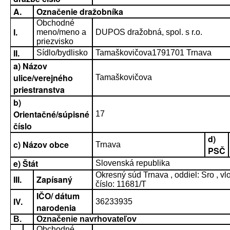
A.
Označenie dražobníka
Obchodné
I.
meno/meno a
DUPOS dražobná, spol. s r.o.
priezvisko
II.
Sídlo/bydlisko
Tamaškovičova1791701 Trnava
a) Názov
ulice/verejného
Tamaškovičova
priestranstva
b)
Orientačné/súpisné
17
číslo
d)
c) Názov obce
Trnava
PSČ
e) Štát
Slovenská republika
Okresný súd Trnava , oddiel: Sro , vl
III.
Zapísaný
číslo: 11681/T
IČO/ dátum
IV.
36233935
narodenia
B.
Označenie navrhovateľov
Obchodné