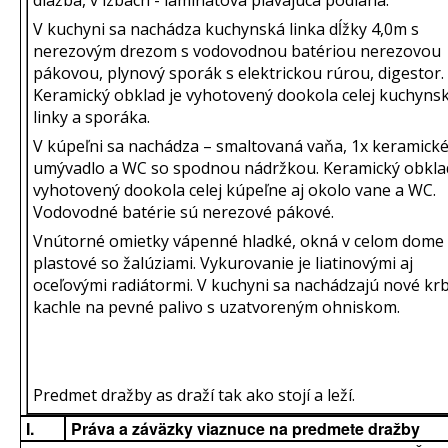
V kuchyni sa nachádza kuchynská linka dĺžky 4,0m s
nerezovým drezom s vodovodnou batériou nerezovou
pákovou, plynový sporák s elektrickou rúrou, digestor.
Keramický obklad je vyhotovený dookola celej kuchynsk
linky a sporáka.
V kúpeľni sa nachádza – smaltovaná vaňa, 1x keramick
umývadlo a WC so spodnou nádržkou. Keramický obklad
vyhotovený dookola celej kúpeľne aj okolo vane a WC.
Vodovodné batérie sú nerezové pákové.
Vnútorné omietky vápenné hladké, okná v celom dome
plastové so žalúziami. Vykurovanie je liatinovými aj
oceľovými radiátormi. V kuchyni sa nachádzajú nové kr
kachle na pevné palivo s uzatvoreným ohniskom.
Predmet dražby as draží tak ako stojí a leží.
I.
Práva a záväzky viaznuce na predmete dražby