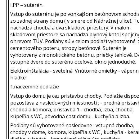
I.PP – suterén.
Vstup do suterénu je po vonkajšom betónovom schodi
zo zadnej strany domu ( v smere od Nádražnej ulice). T
nachádza chodba a dva skladové priestory. V malom
skladovom priestore sa nachádza plynový kotol spojen
ohrevom TÚV. Podlahy sú v celom podlaží vyhotovené 
cementového poteru, stropy betónové. Suterén je
vyhotovený z monolitického betónu, priečky tehlové. D
vstupné dvere do suterénu oceľové, okno jednoduché.
Elektroinštalácia - svetelná. Vnútorné omietky - vápen
hladké.
1.nadzemné podlažie
Vstup do domu je cez prístavbu chodby. Podlažie dispo
pozostáva z nasledovných miestností : - predná prístav
chodba a komora, prístavba 1 - chodba, izba, chodba,
kúpeľňa s WC, pôvodná časť domu - kuchyňa a izba.
Podlahy sú vyhotovené nasledovne : vstupná chodba,
chodby v dome, komora, kúpeľňa s WC , kuchyňa - ker
dlažba, v izbách - laminátová plávajúca podlaha.