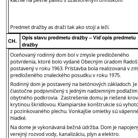
kachle na pevné palivo s uzatvoreným ohniskom.
Predmet dražby as draží tak ako stojí a leží.
Opis stavu predmetu dražby – Viď opis predmetu
CH.
dražby
Oceňovaný rodinný dom bol v zmysle predloženého
potvrdenia, ktoré bolo vydané Obecným úradom Radoš
postavený v roku 1963. Prístavba bola realizovaná v zm
predloženého znaleckého posudku v roku 1975.
Rodinný dom je postavený na betónových základoch. Je
čiastočne podpivničený s jedným nadzemným podlažím
obytného podkrovia. Zastrešenie domu je riešené kro
krytinou škridlovou. Klampiarske konštrukcie sú vyhot
z pozinkovaného plechu. Vonkajšie omietky sú vápenn
hladké.
Na dome je vykonávaná bežná údržba. Dom je napojen
verejný rozvod vody, kanalizáciu, plyn a elektro.