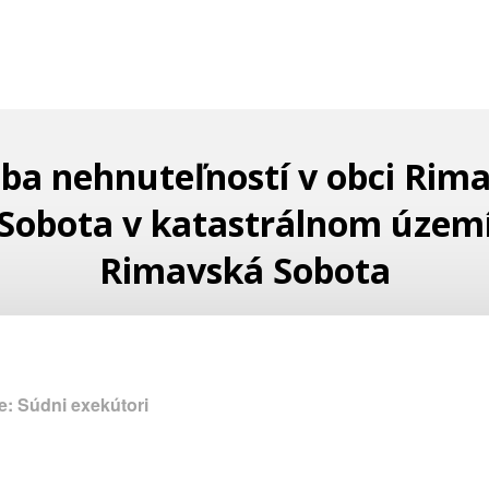
ba nehnuteľností v obci Rim
Sobota v katastrálnom územ
Rimavská Sobota
: Súdni exekútori