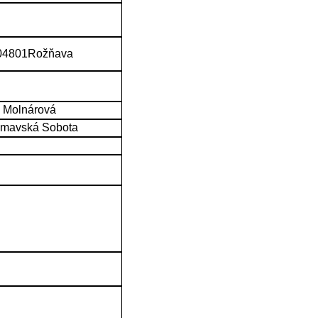
 04801Rožňava
a Molnárová
Rimavská Sobota