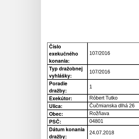
Číslo
exekučného
107/2016
konania:
Typ dražobnej
107/2016
vyhlášky:
Poradie
1
dražby:
Exekútor:
Róbert Tutko
Ulica:
Čučmianska dlhá 26
Obec:
Rožňava
PSČ:
04801
Dátum konania
24.07.2018
dražby: