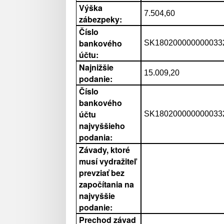
Výška
7.504,60
zábezpeky:
Číslo
bankového
SK1802000000000332
účtu:
Najnižšie
15.009,20
podanie:
Číslo
bankového
účtu
SK1802000000000332
najvyššieho
podania:
Závady, ktoré
musí vydražiteľ
prevziať bez
započítania na
najvyššie
podanie:
Prechod závad