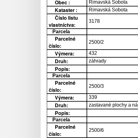
Obec :
Rimavská Sobota
Kataster :
Rimavská Sobota
Číslo listu
3178
vlastníctva:
Parcela
Parcelné
2500/2
číslo:
Výmera:
432
Druh:
záhrady
Popis:
Parcela
Parcelné
2500/3
číslo:
Výmera:
339
Druh:
zastavané plochy a ná
Popis:
Parcela
Parcelné
2500/6
číslo: