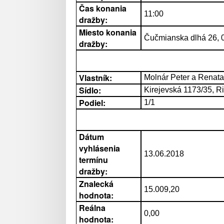
Čas konania
11:00
dražby:
Miesto konania
Čučmianska dlhá 26,
dražby:
Vlastník:
Molnár Peter a Renat
Sídlo:
Kirejevská 1173/35, 
Podiel:
1/1
Dátum
vyhlásenia
13.06.2018
termínu
dražby:
Znalecká
15.009,20
hodnota:
Reálna
0,00
hodnota: