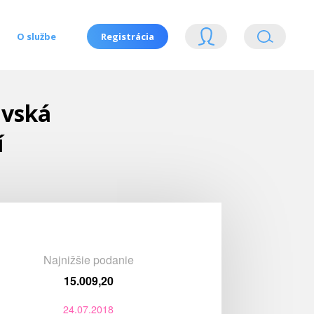
O službe
Registrácia
avská
í
Najnižšie podanie
15.009,20
24.07.2018