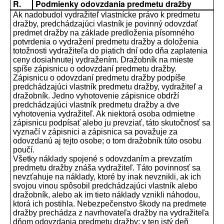
R.
Podmienky odovzdania predmetu dražby
Ak nadobudol vydražiteľ vlastnícke právo k predmetu
dražby, predchádzajúci vlastník je povinný odovzdať
predmet dražby na základe predloženia písomného
potvrdenia o vydražení predmetu dražby a doloženia
totožnosti vydražiteľa do piatich dní odo dňa zaplatenia
ceny dosiahnutej vydražením. Dražobník na mieste
spíše zápisnicu o odovzdaní predmetu dražby.
Zápisnicu o odovzdaní predmetu dražby podpíše
predchádzajúci vlastník predmetu dražby, vydražiteľ a
dražobník. Jedno vyhotovenie zápisnice obdrží
predchádzajúci vlastník predmetu dražby a dve
vyhotovenia vydražiteľ. Ak niektorá osoba odmietne
zápisnicu podpísať alebo ju prevziať, táto skutočnosť sa
vyznačí v zápisnici a zápisnica sa považuje za
odovzdanú aj tejto osobe; o tom dražobník túto osobu
poučí.
Všetky náklady spojené s odovzdaním a prevzatím
predmetu dražby znáša vydražiteľ. Táto povinnosť sa
nevzťahuje na náklady, ktoré by inak nevznikli, ak ich
svojou vinou spôsobil predchádzajúci vlastník alebo
dražobník, alebo ak im tieto náklady vznikli náhodou,
ktorá ich postihla. Nebezpečenstvo škody na predmete
dražby prechádza z navrhovateľa dražby na vydražiteľa
dňom odovzdania predmetu dražby; v ten istý deň