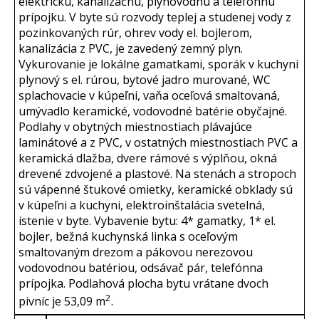
elektrickú, kanalizačnú, plynovodnú a telefónnu
prípojku. V byte sú rozvody teplej a studenej vody z
pozinkovaných rúr, ohrev vody el. bojlerom,
kanalizácia z PVC, je zavedený zemný plyn.
Vykurovanie je lokálne gamatkami, sporák v kuchyni
plynový s el. rúrou, bytové jadro murované, WC
splachovacie v kúpeľni, vaňa oceľová smaltovaná,
umývadlo keramické, vodovodné batérie obyčajné.
Podlahy v obytných miestnostiach plávajúce
laminátové a z PVC, v ostatných miestnostiach PVC a
keramická dlažba, dvere rámové s výplňou, okná
drevené zdvojené a plastové. Na stenách a stropoch
sú vápenné štukové omietky, keramické obklady sú
v kúpeľni a kuchyni, elektroinštalácia svetelná,
istenie v byte. Vybavenie bytu: 4* gamatky, 1* el.
bojler, bežná kuchynská linka s oceľovým
smaltovaným drezom a pákovou nerezovou
vodovodnou batériou, odsávač pár, telefónna
prípojka. Podlahová plocha bytu vrátane dvoch
2
pivníc je 53,09 m
.