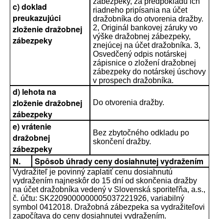
zábezpeky, za predpokladu ich
c) doklad
riadneho pripísania na účet
preukazujúci
dražobníka do otvorenia dražby.
zloženie dražobnej
2, Originál bankovej záruky vo
výške dražobnej zábezpeky,
zábezpeky
znejúcej na účet dražobníka. 3,
Osvedčený odpis notárskej
zápisnice o zložení dražobnej
zábezpeky do notárskej úschovy
v prospech dražobníka.
d) lehota na
zloženie dražobnej
Do otvorenia dražby.
zábezpeky
e) vrátenie
Bez zbytočného odkladu po
dražobnej
skončení dražby.
zábezpeky
N.
Spôsob úhrady ceny dosiahnutej vydražením
Vydražiteľ je povinný zaplatiť cenu dosiahnutú
vydražením najneskôr do 15 dní od skončenia dražby
na účet dražobníka vedený v Slovenská sporiteľňa, a.s.,
č. účtu: SK2209000000005037221926, variabilný
symbol 0412018. Dražobná zábezpeka sa vydražiteľovi
započítava do ceny dosiahnutej vydražením.