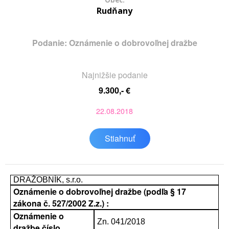
Obec:
Rudňany
Podanie: Oznámenie o dobrovoľnej dražbe
Najnižšie podanie
9.300,- €
22.08.2018
Stiahnuť
DRAŽOBNÍK, s.r.o.
Oznámenie o dobrovoľnej dražbe (podľa § 17
zákona č. 527/2002 Z.z.) :
Oznámenie o
Zn. 041/2018
dražbe číslo