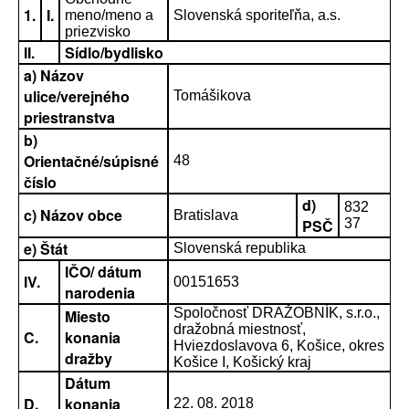
1.
I.
meno/meno a
Slovenská sporiteľňa, a.s.
priezvisko
II.
Sídlo/bydlisko
a) Názov
ulice/verejného
Tomášikova
priestranstva
b)
Orientačné/súpisné
48
číslo
d)
832
c) Názov obce
Bratislava
PSČ
37
e) Štát
Slovenská republika
IČO/ dátum
IV.
00151653
narodenia
Spoločnosť DRAŽOBNÍK, s.r.o.,
Miesto
dražobná miestnosť,
C.
konania
Hviezdoslavova 6, Košice, okres
dražby
Košice I, Košický kraj
Dátum
D.
konania
22. 08. 2018