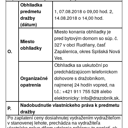
Obhliadka
predmetu
1, 07.08.2018 o 09,00 hod. 2,
dražby
14.08.2018 o 14,00 hod.
(dátum)
Miesto konania obhliadky je
pred bytovým domom so súp. č.
Miesto
327 v obci Rudňany, časť
obhliadky
O.
Zapálenica, okres Spišská Nová
Ves.
Obhliadka sa uskutoční po
predchádzajúcom telefonickom
Organizačné
dohovore s dražobníkom,
opatrenia
najmenej 24 hodín vopred, na
t.č.: +421 911 755 528 alebo
elektronicky: info@drazobnik.sk.
Nadobudnutie vlastníckeho práva k predmetu
P.
dražby
Po zaplatení ceny dosiahnutej vydražením vydražiteľom
v stanovenej lehote, prechádza na vydražiteľa