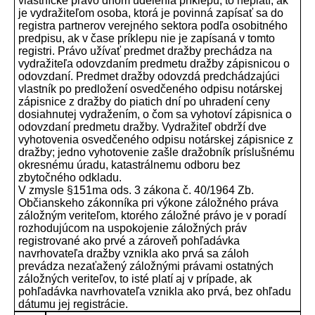
vlastnícke právo dňom udelenia príklepu; to neplatí, ak
je vydražiteľom osoba, ktorá je povinná zapísať sa do
registra partnerov verejného sektora podľa osobitného
predpisu, ak v čase príklepu nie je zapísaná v tomto
registri. Právo užívať predmet dražby prechádza na
vydražiteľa odovzdaním predmetu dražby zápisnicou o
odovzdaní. Predmet dražby odovzdá predchádzajúci
vlastník po predložení osvedčeného odpisu notárskej
zápisnice z dražby do piatich dní po uhradení ceny
dosiahnutej vydražením, o čom sa vyhotoví zápisnica o
odovzdaní predmetu dražby. Vydražiteľ obdrží dve
vyhotovenia osvedčeného odpisu notárskej zápisnice z
dražby; jedno vyhotovenie zašle dražobník príslušnému
okresnému úradu, katastrálnemu odboru bez
zbytočného odkladu.
V zmysle §151ma ods. 3 zákona č. 40/1964 Zb.
Občianskeho zákonníka pri výkone záložného práva
záložným veriteľom, ktorého záložné právo je v poradí
rozhodujúcom na uspokojenie záložných práv
registrované ako prvé a zároveň pohľadávka
navrhovateľa dražby vznikla ako prvá sa záloh
prevádza nezaťažený záložnými právami ostatných
záložných veriteľov, to isté platí aj v prípade, ak
pohľadávka navrhovateľa vznikla ako prvá, bez ohľadu
dátumu jej registrácie.