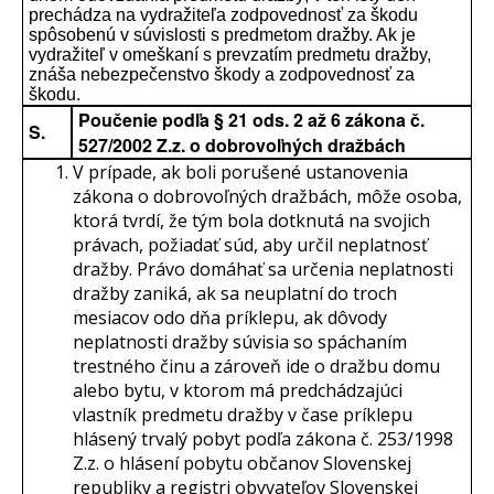
prechádza na vydražiteľa zodpovednosť za škodu
spôsobenú v súvislosti s predmetom dražby. Ak je
vydražiteľ v omeškaní s prevzatím predmetu dražby,
znáša nebezpečenstvo škody a zodpovednosť za
škodu.
Poučenie podľa § 21 ods. 2 až 6 zákona č.
S.
527/2002 Z.z. o dobrovoľných dražbách
V prípade, ak boli porušené ustanovenia
zákona o dobrovoľných dražbách, môže osoba,
ktorá tvrdí, že tým bola dotknutá na svojich
právach, požiadať súd, aby určil neplatnosť
dražby. Právo domáhať sa určenia neplatnosti
dražby zaniká, ak sa neuplatní do troch
mesiacov odo dňa príklepu, ak dôvody
neplatnosti dražby súvisia so spáchaním
trestného činu a zároveň ide o dražbu domu
alebo bytu, v ktorom má predchádzajúci
vlastník predmetu dražby v čase príklepu
hlásený trvalý pobyt podľa zákona č. 253/1998
Z.z. o hlásení pobytu občanov Slovenskej
republiky a registri obyvateľov Slovenskej