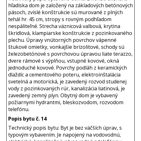
hľadiska dom je založený na základových betónových
pásoch, zvislé konštrukcie sú murované z plných
tehál hr. 45 cm, stropy s rovným podhľadom
nespáliteľné. Strecha väznicová valbová, krytina
škridlová, klampiarske konštrukcie z pozinkovaného
plechu. Úpravy vnútorných povrchov vápenné
štukové omietky, vonkajšie brizolitové, schody sú
železobetónové s povrchovou úpravou liate terazzo,
dvere rámové s výplňou, vstupné kovové, okná
jednoduché kovové. Povrchy podláh z keramických
dlaždíc a cementového poteru, elektroinštalácia
svetelná a motorická, je zavedený rozvod studenej
vody z pozinkovaných rúr, kanalizácia liatinová, je
zavedený zemný plyn. Obytný dom je vybavený
požiarnymi hydrantmi, bleskozvodom, rozvodom
telefónu.
Popis bytu č. 14
Technický popis bytu: Byt je bez väčších úprav, s
typovým vybavením. Je napojený na vodovodnú,