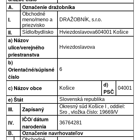
A.
Označenie dražobníka
Obchodné
I.
meno/meno a
DRAŽOBNÍK, s.r.o.
priezvisko
II.
Sídlo/bydlisko
Hviezdoslavova604001 Košice
a) Názov
ulice/verejného
Hviezdoslavova
priestranstva
b)
Orientačné/súpisné
6
číslo
d)
c) Názov obce
Košice
04001
PSČ
e) Štát
Slovenská republika
Okresný súd Košice I , oddiel:
III.
Zapísaný
Sro , vložka číslo: 19669/V
IČO/ dátum
IV.
36764281
narodenia
B.
Označenie navrhovateľov
Obchodné