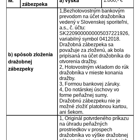
M.
a) výška
1.000,- €
zábezpeka
1,Bezhotovostným bankovým
prevodom na účet dražobníka
vedený v Slovenskej sporiteľni,
a.s., č. účtu:
SK2209000000005037221926,
variabilný symbol 0412018.
Dražobná zábezpeka sa
považuje za zloženú, ak bola
b) spôsob zloženia
pripísaná na účet dražobníka do
dražobnej
otvorenia dražby.
2, Hotovostným vkladom do rúk
zábezpeky
dražobníka v mieste konania
dražby.
3, Formou bankovej záruky.
4, Do notárskej úschovy vo
forme peňažnej sumy.
Dražobnú zábezpeku nie je
možné zložiť platobnou kartou,
ani šekom.
1, Originál potvrdeného príkazu
na úhradu peňažných
prostriedkov v prospech
dražobníka vo výške dražobnej