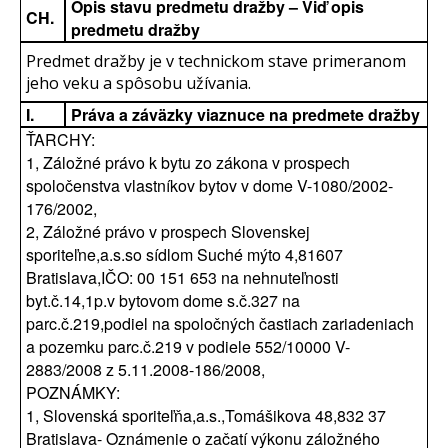
Opis stavu predmetu dražby – Viď opis
CH.
predmetu dražby
Predmet dražby je v technickom stave primeranom
jeho veku a spôsobu užívania.
I.
Práva a záväzky viaznuce na predmete dražby
ŤARCHY:
1, Záložné právo k bytu zo zákona v prospech
spoločenstva vlastníkov bytov v dome V-1080/2002-
176/2002,
2, Záložné právo v prospech Slovenskej
sporiteľne,a.s.so sídlom Suché mýto 4,81607
Bratislava,IČO: 00 151 653 na nehnuteľnosti
byt.č.14,1p.v bytovom dome s.č.327 na
parc.č.219,podiel na spoločných častiach zariadeniach
a pozemku parc.č.219 v podiele 552/10000 V-
2883/2008 z 5.11.2008-186/2008,
POZNÁMKY:
1, Slovenská sporiteľňa,a.s.,Tomášikova 48,832 37
Bratislava- Oznámenie o začatí výkonu záložného