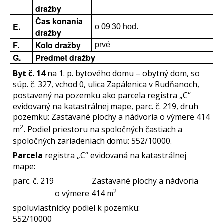
dražby
Čas konania
E.
o 09,30 hod.
dražby
F.
Kolo dražby
prvé
G.
Predmet dražby
Byt č. 14
na 1. p. bytového domu – obytný dom, so
súp. č. 327, vchod 0, ulica Zapálenica v Rudňanoch,
postavený na pozemku ako parcela registra „C“
evidovaný na katastrálnej mape, parc. č. 219, druh
pozemku: Zastavané plochy a nádvoria o výmere 414
2
m
. Podiel priestoru na spoločných častiach a
spoločných zariadeniach domu: 552/10000.
Parcela
registra „C“ evidovaná na katastrálnej
mape:
parc. č. 219 Zastavané plochy a nádvoria
2
o výmere 414 m
spoluvlastnícky podiel k pozemku:
552/10000