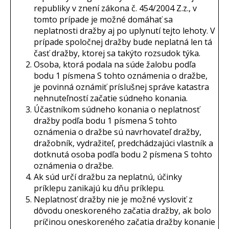
republiky v znení zákona č. 454/2004 Z.z., v
tomto prípade je možné domáhať sa
neplatnosti dražby aj po uplynutí tejto lehoty. V
prípade spoločnej dražby bude neplatná len tá
časť dražby, ktorej sa takýto rozsudok týka.
Osoba, ktorá podala na súde žalobu podľa
bodu 1 písmena S tohto oznámenia o dražbe,
je povinná oznámiť príslušnej správe katastra
nehnuteľností začatie súdneho konania.
Účastníkom súdneho konania o neplatnosť
dražby podľa bodu 1 písmena S tohto
oznámenia o dražbe sú navrhovateľ dražby,
dražobník, vydražiteľ, predchádzajúci vlastník a
dotknutá osoba podľa bodu 2 písmena S tohto
oznámenia o dražbe.
Ak súd určí dražbu za neplatnú, účinky
príklepu zanikajú ku dňu príklepu.
Neplatnosť dražby nie je možné vysloviť z
dôvodu oneskoreného začatia dražby, ak bolo
príčinou oneskoreného začatia dražby konanie