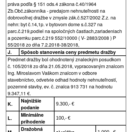
práva podľa § 151 ods.4 zákona č.40/1964
Zb.Obč.zákonníka - predajom nehnuteľnosti na
dobrovoľnej dražbe v zmysle zák.č.527/2002 Z.z. na
nehn: byt č.14,1p. v bytovom dome s.č.327 na
parc.č.219,podiel na spoločných častiach,zariadeniach
a pozemku parc.č.219 552/10000 ( V- 2883/2008 ) P
55/2018 zo dňa 7.2.2018-38/2018,
J.
Spôsob stanovenia ceny predmetu dražby
Predmet dražby bol ohodnotený znaleckým posudkom
č. 105/2018 zo dňa 21.05.2018, vypracovaným znalcom
Ing. Miroslavom Vaškom znalcom v odbore
stavebníctvo, odvetvie odhad hodnoty nehnuteľností,
pozemné stavby, ev. č. znalca 913 731 na hodnotu
9.347,11 €.
Najnižšie
K.
9.300,- €
podanie
Minimálne
L.
100,- €
prihodenie
Dražobná