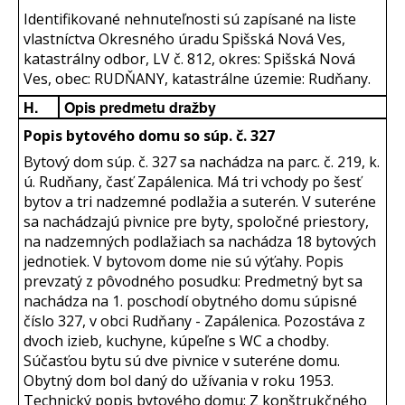
Identifikované nehnuteľnosti sú zapísané na liste
vlastníctva Okresného úradu Spišská Nová Ves,
katastrálny odbor, LV č. 812, okres: Spišská Nová
Ves, obec: RUDŇANY, katastrálne územie: Rudňany.
H.
Opis predmetu dražby
Popis bytového domu so súp. č. 327
Bytový dom súp. č. 327 sa nachádza na parc. č. 219, k.
ú. Rudňany, časť Zapálenica. Má tri vchody po šesť
bytov a tri nadzemné podlažia a suterén. V suteréne
sa nachádzajú pivnice pre byty, spoločné priestory,
na nadzemných podlažiach sa nachádza 18 bytových
jednotiek. V bytovom dome nie sú výťahy. Popis
prevzatý z pôvodného posudku: Predmetný byt sa
nachádza na 1. poschodí obytného domu súpisné
číslo 327, v obci Rudňany - Zapálenica. Pozostáva z
dvoch izieb, kuchyne, kúpeľne s WC a chodby.
Súčasťou bytu sú dve pivnice v suteréne domu.
Obytný dom bol daný do užívania v roku 1953.
Technický popis bytového domu: Z konštrukčného