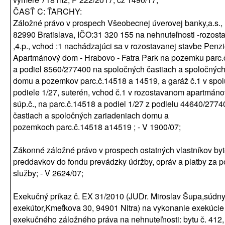
ČASŤ C: ŤARCHY:
Záložné právo v prospech Všeobecnej úverovej banky,a.s., 
82990 Bratislava, IČO:31 320 155 na nehnuteľnosti -rozost
,4.p., vchod :1 nachádzajúci sa v rozostavanej stavbe Penzi
Apartmánový dom - Hrabovo - Fatra Park na pozemku parc.č
a podiel 8560/277400 na spoločných častiach a spoločných
domu a pozemkov parc.č.14518 a 14519, a garáž č.1 v spo
podiele 1/27, suterén, vchod č.1 v rozostavanom apartmá
súp.č., na parc.č.14518 a podiel 1/27 z podielu 44640/277
častiach a spoločných zariadeniach domu a
pozemkoch parc.č.14518 a14519 ; - V 1900/07;
Zákonné záložné právo v prospech ostatných vlastníkov by
preddavkov do fondu prevádzky údržby, opráv a platby za 
služby; - V 2624/07;
Exekučný príkaz č. EX 31/2010 (JUDr. Miroslav Šupa,súdn
exekútor,Kmeťkova 30, 94901 Nitra) na vykonanie exekúcie
exekučného záložného práva na nehnuteľnosti: bytu č. 412,