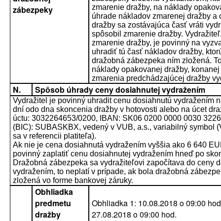
zmarenie dražby, na náklady opakov
zábezpeky
úhrade nákladov zmarenej dražby a
dražby sa zostávajúca časť vráti vydra
spôsobil zmarenie dražby. Vydražiteľ,
zmarenie dražby, je povinný na vyzv
uhradiť tú časť nákladov dražby, kto
dražobná zábezpeka ním zložená. To p
náklady opakovanej dražby, konanej
zmarenia predchádzajúcej dražby vy
N.
Spôsob úhrady ceny dosiahnutej vydražením
Vydražitel je povinný uhradit cenu dosiahnutú vydražením 
dní odo dna skoncenia dražby v hotovosti alebo na úcet dra
úctu: 3032264653/0200, IBAN: SK06 0200 0000 0030 322
(BIC): SUBASKBX, vedený v VUB, a.s., variabilný symbol (
sa v referencii platiteľa).
Ak nie je cena dosiahnutá vydražením vyššia ako 6 640 EUR
povinný zaplatiť cenu dosiahnutej vydražením hneď po sko
Dražobná zábezpeka sa vydražiteľovi započítava do ceny d
vydražením, to neplatí v prípade, ak bola dražobná zábezp
zložená vo forme bankovej záruky.
Obhliadka
predmetu
Obhliadka 1: 10.08.2018 o 09:00 hod
dražby
27.08.2018 o 09:00 hod.