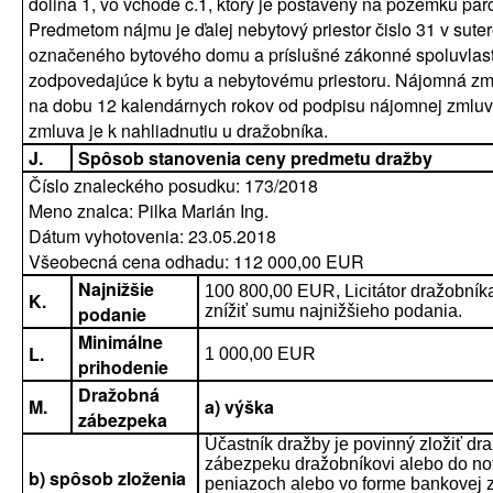
dolina 1, vo vchode č.1, ktorý je postavený na pozemku parc
Predmetom nájmu je ďalej nebytový priestor čislo 31 v sute
označeného bytového domu a príslušné zákonné spoluvlast
zodpovedajúce k bytu a nebytovému priestoru. Nájomná zml
na dobu 12 kalendárnych rokov od podpisu nájomnej zmlu
zmluva je k nahliadnutiu u dražobníka.
J.
Spôsob stanovenia ceny predmetu dražby
Číslo znaleckého posudku: 173/2018
Meno znalca: Pilka Marián Ing.
Dátum vyhotovenia: 23.05.2018
Všeobecná cena odhadu: 112 000,00 EUR
Najnižšie
100 800,00 EUR, Licitátor dražobník
K.
podanie
znížiť sumu najnižšieho podania.
Minimálne
L.
1 000,00 EUR
prihodenie
Dražobná
M.
a) výška
zábezpeka
Účastník dražby je povinný zložiť dr
zábezpeku dražobníkovi alebo do no
b) spôsob zloženia
peniazoch alebo vo forme bankovej 