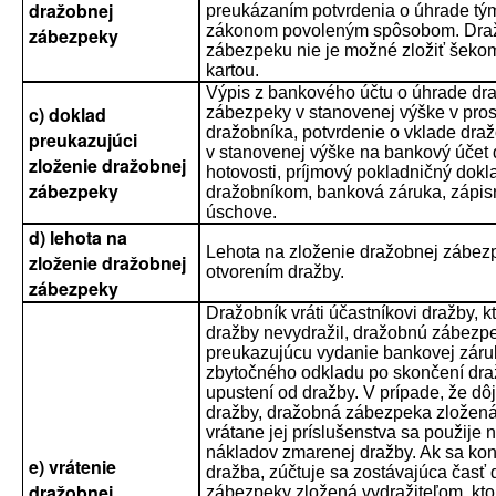
dražobnej
preukázaním potvrdenia o úhrade tý
zákonom povoleným spôsobom. Dra
zábezpeky
zábezpeku nie je možné zložiť šeko
kartou.
Výpis z bankového účtu o úhrade dr
c) doklad
zábezpeky v stanovenej výške v pro
dražobníka, potvrdenie o vklade dr
preukazujúci
v stanovenej výške na bankový účet 
zloženie dražobnej
hotovosti, príjmový pokladničný dokl
zábezpeky
dražobníkom, banková záruka, zápisn
úschove.
d) lehota na
Lehota na zloženie dražobnej zábez
zloženie dražobnej
otvorením dražby.
zábezpeky
Dražobník vráti účastníkovi dražby, k
dražby nevydražil, dražobnú zábezpe
preukazujúcu vydanie bankovej záru
zbytočného odkladu po skončení dra
upustení od dražby. V prípade, že dô
dražby, dražobná zábezpeka zložená
vrátane jej príslušenstva sa použije 
nákladov zmarenej dražby. Ak sa k
e) vrátenie
dražba, zúčtuje sa zostávajúca časť
dražobnej
zábezpeky zložená vydražiteľom, kto