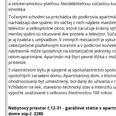
a sklokeramickou platňou. Neoddeliteľnou súčasťou kuc
vínotéka.
Točenými schodmi sa prechádza do podkrovia apartmá
nachádzajú dve spálne. Vo väčšej z nich nájdete manžel
televízor a veľkoplošné okno, ktoré zaručuje krásny výh
menšej spálni sú situované dve postele a televízor. Sú
je aj toaleta s umývadlom. V zimných mesiacoch je vyku
zabezpečené podlahovým kúrením a v podkroví konvekto
návštevník môže spoľahnúť na klimatizačné jednotky 
celom apartmáne. Apartmán má štyri pevné lôžka s mo
prístelok.
S vlastníctvom bytu je spojené aj spoluvlastníctvo spolo
spoločných zariadení domu. Apartmánový dom, v ktoro
ohodnocovaný byt umiestnený, bol daný do užívania v 
Vzhľadom na vek, stavebno-technický stav a intenzitu už
výpočte uvažované s celkovou životnosťou 100 rokov.
Nebytový priestor č.12-31 - garážové státie v apa
dome súp.č. 3280