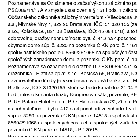
Poznamenáva sa Oznámenie o začatí výkonu záložného pr
PSO089/14/17A v zmysle ustanovenia § 151 l ods. 1 zákon
Občianskeho zákonníka záložným veriteľom - Všeobecná ú
a.s., Mlynské Nivy 1, 829 90 Bratislava, IČO: 31 320 155 (zast
s.r.o., Košická 56, 821 08 Bratislava, IČO: 45 684 618), a to
dobrovoľnej dražby nehnuteľnosti: bytu č. 412 na 4.poschod
obytnom dome súp. č. 3280 na pozemku C KN parc. č. 145
spoluvlastníckeho podielu 8560/291068 na spoločných čast
spoločných zariadeniach domu a pozemku C KN parc. č. 14
Poznamenáva sa oznámenie o dražbe DD PS 0089/14 (1 ko
dražobníka - Platiť sa oplatí s.r.o., Košická 56, Bratislava, 
navrhovateľom dražby je Všeobecná úverová banka, a.s., M
Bratislava, IČO: 31320155, ktorá sa bude kanať dňa 21.04.
hod., miesto konania dražby Kongresová sála, prízemie
PLUS Palace Hotel Polom, P. O. Hviezdoslava 22, Žilina. 
sú nehnuteľnosti - byt č. 412 na 4.poschodí vo vchode 1 v
súp. č. 3280 na pozemku C KN parc. č. 14518 a spoluvlastn
8560/291068 na spoločných častiach a spoločných zariad
pozemku C KN parc. č. 14518; - P 120/15;
Poznamenáva sa Oznámenie o začatí výkonu záložného pr