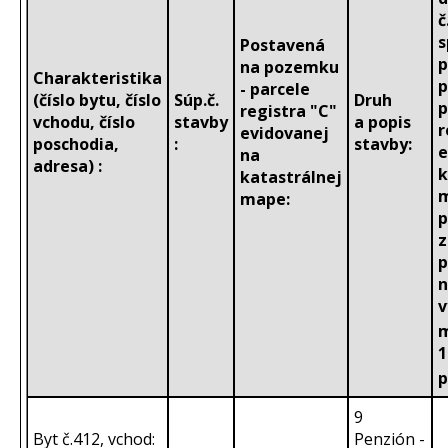
č
s
Postavená
p
na pozemku
Charakteristika
p
- parcele
(číslo bytu, číslo
Súp.č.
Druh
p
registra "C"
vchodu, číslo
stavby
a popis
r
evidovanej
poschodia,
:
stavby:
e
na
adresa) :
k
katastrálnej
m
mape:
p
z
p
n
v
1
p
9
Byt č.412, vchod:
Penzión -