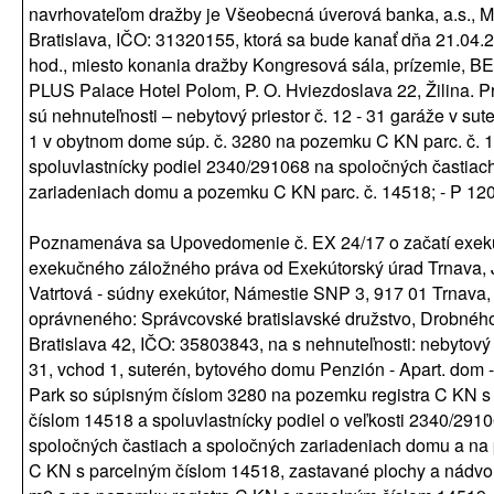
navrhovateľom dražby je Všeobecná úverová banka, a.s., M
Bratislava, IČO: 31320155, ktorá sa bude kanať dňa 21.04.
hod., miesto konania dražby Kongresová sála, prízemie
PLUS Palace Hotel Polom, P. O. Hviezdoslava 22, Žilina. 
sú nehnuteľnosti – nebytový priestor č. 12 - 31 garáže v su
1 v obytnom dome súp. č. 3280 na pozemku C KN parc. č. 
spoluvlastnícky podiel 2340/291068 na spoločných častiac
zariadeniach domu a pozemku C KN parc. č. 14518; - P 120
Poznamenáva sa Upovedomenie č. EX 24/17 o začatí exek
exekučného záložného práva od Exekútorský úrad Trnava, 
Vatrtová - súdny exekútor, Námestie SNP 3, 917 01 Trnava,
oprávneného: Správcovské bratislavské družstvo, Drobnéh
Bratislava 42, IČO: 35803843, na s nehnuteľnosti: nebytový p
31, vchod 1, suterén, bytového domu Penzión - Apart. dom -
Park so súpisným číslom 3280 na pozemku registra C KN s
číslom 14518 a spoluvlastnícky podiel o veľkosti 2340/291
spoločných častiach a spoločných zariadeniach domu a na
C KN s parcelným číslom 14518, zastavané plochy a nádvo