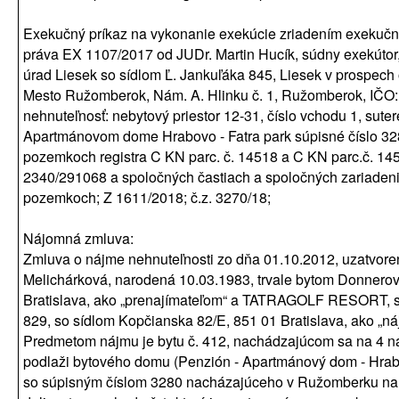
Exekučný príkaz na vykonanie exekúcie zriadením exekuč
práva EX 1107/2017 od JUDr. Martin Hucík, súdny exekútor
úrad Liesek so sídlom Ľ. Jankuľáka 845, Liesek v prospec
Mesto Ružomberok, Nám. A. Hlinku č. 1, Ružomberok, IČO
nehnuteľnosť: nebytový priestor 12-31, číslo vchodu 1, suter
Apartmánovom dome Hrabovo - Fatra park súpisné číslo 32
pozemkoch registra C KN parc. č. 14518 a C KN parc.č. 145
2340/291068 a spoločných častiach a spoločných zariaden
pozemkoch; Z 1611/2018; č.z. 3270/18;
Nájomná zmluva:
Zmluva o nájme nehnuteľnosti zo dňa 01.10.2012, uzatvor
Melichárková, narodená 10.03.1983, trvale bytom Donnerov
Bratislava, ako „prenajímateľom“ a TATRAGOLF RESORT, s.r
829, so sídlom Kopčianska 82/E, 851 01 Bratislava, ako „n
Predmetom nájmu je bytu č. 412, nachádzajúcom sa na 4
podlaži bytového domu (Penzión - Apartmánový dom - Hrabo
so súpisným číslom 3280 nacházajúceho v Ružomberku na 