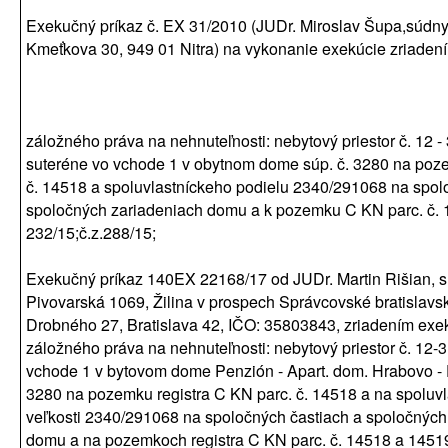
Exekučný príkaz č. EX 31/2010 (JUDr. Miroslav Šupa,súdny
Kmeťkova 30, 949 01 Nitra) na vykonanie exekúcie zriade
záložného práva na nehnuteľnosti: nebytový priestor č. 12 -
suteréne vo vchode 1 v obytnom dome súp. č. 3280 na poz
č. 14518 a spoluvlastníckeho podielu 2340/291068 na spol
spoločných zariadeniach domu a k pozemku C KN parc. č. 1
232/15;č.z.288/15;
Exekučný príkaz 140EX 22168/17 od JUDr. Martin Rišian, s
Pivovarská 1069, Žilina v prospech Správcovské bratislavsk
Drobného 27, Bratislava 42, IČO: 35803843, zriadením ex
záložného práva na nehnuteľnosti: nebytový priestor č. 12-3
vchode 1 v bytovom dome Penzión - Apart. dom. Hrabovo - F
3280 na pozemku registra C KN parc. č. 14518 a na spoluvl
veľkosti 2340/291068 na spoločných častiach a spoločných
domu a na pozemkoch registra C KN parc. č. 14518 a 1451