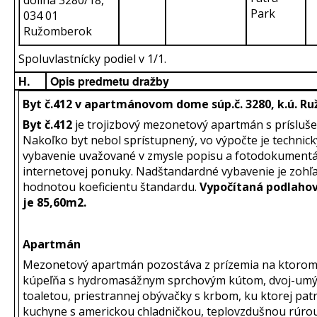
dolina 3280/18,
Park
034 01
Ružomberok
Spoluvlastnícky podiel v 1/1.
H.
Opis predmetu dražby
Byt č.412 v apartmánovom dome súp.č. 3280, k.ú. 
Byt č.412
je trojizbový mezonetový apartmán s prísluš
Nakoľko byt nebol sprístupnený, vo výpočte je technick
vybavenie uvažované v zmysle popisu a fotodokumentác
internetovej ponuky. Nadštandardné vybavenie je zoh
hodnotou koeficientu štandardu.
Vypočítaná podlahov
je 85,60m2.
Apartmán
Mezonetový apartmán pozostáva z prízemia na ktorom
kúpeľňa s hydromasážnym sprchovým kútom, dvoj-um
toaletou, priestrannej obývačky s krbom, ku ktorej patr
kuchyne s americkou chladničkou, teplovzdušnou rúro