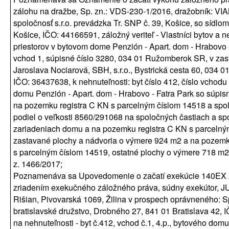
zálohu na dražbe, Sp. zn.: VDS-230-1/2016, dražobník: VI
spoločnosť s.r.o. prevádzka Tr. SNP č. 39, Košice, so sídlo
Košice, IČO: 44166591, záložný veriteľ - Vlastníci bytov a 
priestorov v bytovom dome Penzión - Apart. dom - Hrabovo -
vchod 1, súpisné číslo 3280, 034 01 Ružomberok SR, v zas
Jaroslava Nociarová, SBH, s.r.o., Bystrická cesta 60, 034 
IČO: 36437638, k nehnuteľnosti: byt číslo 412, číslo vchodu 
domu Penzión - Apart. dom - Hrabovo - Fatra Park so súpi
na pozemku registra C KN s parcelným číslom 14518 a spol
podiel o veľkosti 8560/291068 na spoločných častiach a s
zariadeniach domu a na pozemku registra C KN s parcelný
zastavané plochy a nádvoria o výmere 924 m2 a na pozemk
s parcelným číslom 14519, ostatné plochy o výmere 718 m2;
z. 1466/2017;
Poznamenáva sa Upovedomenie o začatí exekúcie 140EX
zriadením exekučného záložného práva, súdny exekútor, JU
Rišian, Pivovarská 1069, Žilina v prospech oprávneného: 
bratislavské družstvo, Drobného 27, 841 01 Bratislava 42,
na nehnuteľnosti - byt č.412, vchod č.1, 4.p., bytového domu