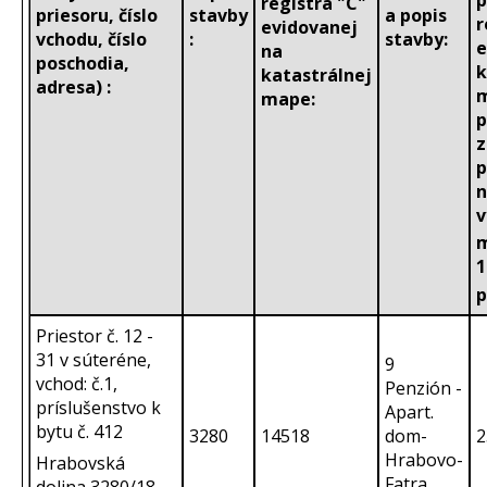
p
registra "C"
priesoru, číslo
stavby
a popis
r
evidovanej
vchodu, číslo
:
stavby:
e
na
poschodia,
k
katastrálnej
adresa) :
m
mape:
p
z
p
n
v
1
p
Priestor č. 12 -
31 v súteréne,
9
vchod: č.1,
Penzión -
príslušenstvo k
Apart.
bytu č. 412
3280
14518
dom-
2
Hrabovo-
Hrabovská
Fatra