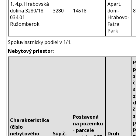
1, 4.p. Hrabovská
Apart.
dolina 3280/18,
3280
14518
dom-
8
034 01
Hrabovo-
Ružomberok
Fatra
Park
Spoluvlastnícky podiel v 1/1.
Nebytový priestor:
P
p
s
č
s
z
d
č
s
Postavená
Charakteristika
p
na pozemku
(číslo
p
- parcele
nebytového
Súp.č.
Druh