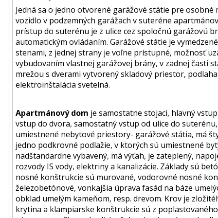
Jedná sa o jedno otvorené garážové státie pre osobné
vozidlo v podzemných garážach v suteréne apartmáno
prístup do suterénu je z ulice cez spoločnú garážovú b
automatickým ovládaním. Garážové státie je vymedzené 
stenami, z jednej strany je voľne prístupné, možnosť u
vybudovaním vlastnej garážovej brány, v zadnej časti st
mrežou s dverami vytvorený skladový priestor, podlaha
elektroinštalácia svetelná.
Apartmánový dom
je samostatne stojaci, hlavný vstup
vstup do dvora, samostatný vstup od ulice do suterénu,
umiestnené nebytové priestory- garážové státia, má št
jedno podkrovné podlažie, v ktorých sú umiestnené byt
nadštandardne vybavený, má výťah, je zateplený, napoj
rozvody IS vody, elektriny a kanalizácie. Základy sú betó
nosné konštrukcie sú murované, vodorovné nosné kon
železobetónové, vonkajšia úprava fasád na báze umelých
obklad umelým kameňom, resp. drevom. Krov je zložité
krytina a klampiarske konštrukcie sú z poplastovaného