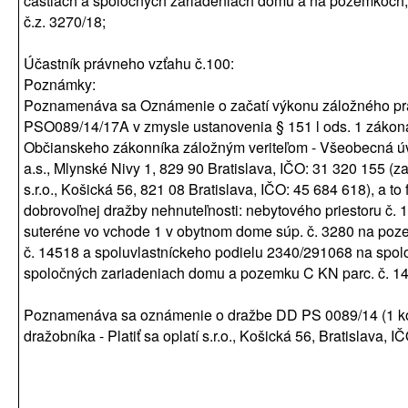
častiach a spoločných zariadeniach domu a na pozemkoch;
č.z. 3270/18;
Účastník právneho vzťahu č.100:
Poznámky:
Poznamenáva sa Oznámenie o začatí výkonu záložného pr
PSO089/14/17A v zmysle ustanovenia § 151 l ods. 1 zákon
Občianskeho zákonníka záložným veriteľom - Všeobecná ú
a.s., Mlynské Nivy 1, 829 90 Bratislava, IČO: 31 320 155 (zast
s.r.o., Košická 56, 821 08 Bratislava, IČO: 45 684 618), a to
dobrovoľnej dražby nehnuteľnosti: nebytového priestoru č. 1
suteréne vo vchode 1 v obytnom dome súp. č. 3280 na poz
č. 14518 a spoluvlastníckeho podielu 2340/291068 na spol
spoločných zariadeniach domu a pozemku C KN parc. č. 14
Poznamenáva sa oznámenie o dražbe DD PS 0089/14 (1 ko
dražobníka - Platiť sa oplatí s.r.o., Košická 56, Bratislava, 