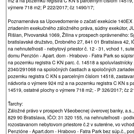
m2 a na pozemku registra C KN s parcelným číslom 14519, 
výmere 718 m2; P 222/2017; čz 1490/17;
Poznamenáva sa Upovedomenie o začatí exekúcie 140EX
zriadením exekučného záložného práva, súdny exekútor, JU
Rišian, Pivovarská 1069, Žilina v prospech oprávneného: 
bratislavské družstvo, Drobného 27, 841 01 Bratislava 42,
na nehnuteľnosti - nebytový priestor č. 12 - 31, vchod 1, su
domu Penzión - Apart. dom - Hrabovo - Fatra Park so súpi
na pozemku registra C KN parc. č. 14518 a spoluvlastnícky 
2340/291068 na spoločných častiach a spoločných zariade
pozemku registra C KN s parcelným číslom 14518, zastava
nádvoria o výmere 924 m2 a na pozemku registra C KN s p
14519, ostatné plochy o výmere 718 m2; - P 326/2017; čz 2
Ťarchy:
Záložné právo v prospech Všeobecnej úverovej banky, a.s.,
829 90 Bratislava, IČO: 31 320 155, na nehnuteľnosti - podie
rozostavanom nebytovom priestore č.2 v suteréne, vo vchod
Penzióne - Apart.dom - Hrabovo - Fatra Park bez súp.č., po