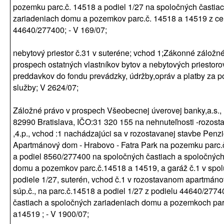
pozemku parc.č. 14518 a podiel 1/27 na spoločných častia
zariadeniach domu a pozemkov parc.č. 14518 a 14519 z ce
44640/277400; - V 169/07;
nebytový priestor č.31 v suteréne; vchod 1;Zákonné záložné
prospech ostatných vlastníkov bytov a nebytových priestoro
preddavkov do fondu prevádzky, údržby,opráv a platby za 
služby; V 2624/07;
Záložné právo v prospech Všeobecnej úverovej banky,a.s., 
82990 Bratislava, IČO:31 320 155 na nehnuteľnosti -rozost
,4.p., vchod :1 nachádzajúci sa v rozostavanej stavbe Penzi
Apartmánový dom - Hrabovo - Fatra Park na pozemku parc.č
a podiel 8560/277400 na spoločných častiach a spoločných
domu a pozemkov parc.č.14518 a 14519, a garáž č.1 v spo
podiele 1/27, suterén, vchod č.1 v rozostavanom apartmá
súp.č., na parc.č.14518 a podiel 1/27 z podielu 44640/277
častiach a spoločných zariadeniach domu a pozemkoch pa
a14519 ; - V 1900/07;