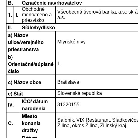
B.
Označenie navrhovateľov
Obchodné
Všeobecná úverová banka, a.s.; skr
1.
I.
meno/meno a
a.s.
priezvisko
II.
Sídlo/bydlisko
a) Názov
ulice/verejného
Mlynské nivy
priestranstva
b)
Orientačné/súpisné
1
číslo
c) Názov obce
Bratislava
e) Štát
Slovenská republika
IČO/ dátum
IV.
31320155
narodenia
Miesto
Salónik, VIX Restaurant, Sládkovičo
C.
konania
Žilina, okres Žilina, Žilinský kraj.
dražby
Dátum