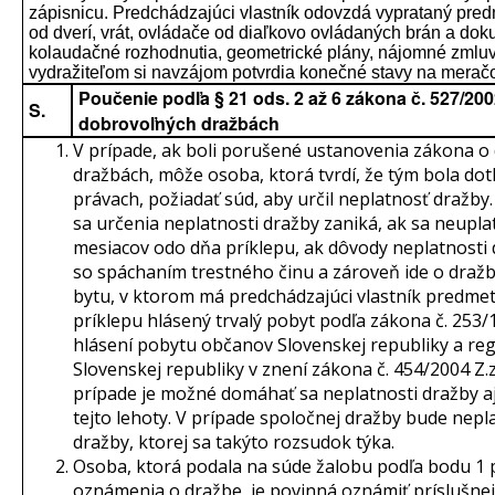
zápisnicu. Predchádzajúci vlastník odovzdá vyprataný pred
od dverí, vrát, ovládače od diaľkovo ovládaných brán a do
kolaudačné rozhodnutia, geometrické plány, nájomné zmluv
vydražiteľom si navzájom potvrdia konečné stavy na merač
Poučenie podľa § 21 ods. 2 až 6 zákona č. 527/2002
S.
dobrovoľných dražbách
V prípade, ak boli porušené ustanovenia zákona o
dražbách, môže osoba, ktorá tvrdí, že tým bola dot
právach, požiadať súd, aby určil neplatnosť dražb
sa určenia neplatnosti dražby zaniká, ak sa neupla
mesiacov odo dňa príklepu, ak dôvody neplatnosti 
so spáchaním trestného činu a zároveň ide o dra
bytu, v ktorom má predchádzajúci vlastník predmet
príklepu hlásený trvalý pobyt podľa zákona č. 253/1
hlásení pobytu občanov Slovenskej republiky a reg
Slovenskej republiky v znení zákona č. 454/2004 Z.z
prípade je možné domáhať sa neplatnosti dražby aj
tejto lehoty. V prípade spoločnej dražby bude nepla
dražby, ktorej sa takýto rozsudok týka.
Osoba, ktorá podala na súde žalobu podľa bodu 1 
oznámenia o dražbe, je povinná oznámiť príslušnej