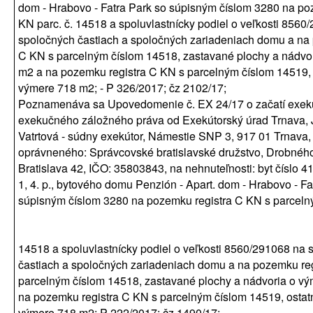
dom - Hrabovo - Fatra Park so súpisným číslom 3280 na po
KN parc. č. 14518 a spoluvlastnícky podiel o veľkosti 8560
spoločných častiach a spoločných zariadeniach domu a na
C KN s parcelným číslom 14518, zastavané plochy a nádvo
m2 a na pozemku registra C KN s parcelným číslom 14519, 
výmere 718 m2; - P 326/2017; čz 2102/17;
Poznamenáva sa Upovedomenie č. EX 24/17 o začatí exek
exekučného záložného práva od Exekútorský úrad Trnava, 
Vatrtová - súdny exekútor, Námestie SNP 3, 917 01 Trnava,
oprávneného: Správcovské bratislavské družstvo, Drobnéh
Bratislava 42, IČO: 35803843, na nehnuteľnosti: byt číslo 4
1, 4. p., bytového domu Penzión - Apart. dom - Hrabovo - Fa
súpisným číslom 3280 na pozemku registra C KN s parceln
14518 a spoluvlastnícky podiel o veľkosti 8560/291068 na 
častiach a spoločných zariadeniach domu a na pozemku re
parcelným číslom 14518, zastavané plochy a nádvoria o v
na pozemku registra C KN s parcelným číslom 14519, ostat
výmere 718 m2; P 222/2017; čz 1490/17;