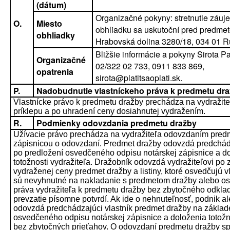
(dátum)
Organizačné pokyny: stretnutie záuj
O.
Miesto
obhliadku sa uskutoční pred predme
obhliadky
Hrabovská dolina 3280/18, 034 01 
Bližšie informácie a pokyny Sirota Pa
Organizačné
02/322 02 733, 0911 833 869,
opatrenia
sirota@platitsaoplati.sk.
P.
Nadobudnutie vlastníckeho práva k predmetu dr
Vlastnícke právo k predmetu dražby prechádza na vydražit
príklepu a po uhradení ceny dosiahnutej vydražením.
R.
Podmienky odovzdania predmetu dražby
Užívacie právo prechádza na vydražiteľa odovzdaním pred
zápisnicou o odovzdaní. Predmet dražby odovzdá predchádz
po predložení osvedčeného odpisu notárskej zápisnice a d
totožnosti vydražiteľa. Dražobník odovzdá vydražiteľovi po 
vydraženej ceny predmet dražby a listiny, ktoré osvedčujú v
sú nevyhnutné na nakladanie s predmetom dražby alebo os
práva vydražiteľa k predmetu dražby bez zbytočného odklad
prevzatie písomne potvrdí. Ak ide o nehnuteľnosť, podnik al
odovzdá predchádzajúci vlastník predmet dražby na základ
osvedčeného odpisu notárskej zápisnice a doloženia totožno
bez zbytočných prieťahov. O odovzdaní predmetu dražby sp