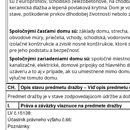
sú z europrofilov, schodisko železobetónové, na chodb
keramická dlažba a lepená povlaková krytina. Dom je v
stave, poškodenie prvkov dlhodobej životnosti nebolo z
Spoločnými časťami domu sú:
základy domu, strecha,
obvodové múry, priečelia, vchody, schodiská, vodorovn
izolačné konštrukcie a zvislé nosné konštrukcie, ktoré
pre jeho podstatu a bezpečnosť.
Spoločnými zariadeniami domu sú:
spoločné miestno
kanalizačné, elektrické, domové prípojky od hlavného
uzáveru a to aj v prípade, ak sú umiestnené mimo domu
výlučne tomuto domu.
CH.
Opis stavu predmetu dražby – Viď opis predmetu
Predmet dražby je v stave zodpovedajúcom údržbe a dobe
I.
Práva a záväzky viaznuce na predmete dražby
LV č.15138:
Účastník právneho vzťahu č.66:
Poznámky: