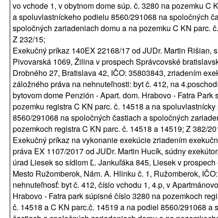
vo vchode 1, v obytnom dome súp. č. 3280 na pozemku C K
a spoluvlastníckeho podielu 8560/291068 na spoločných ča
spoločných zariadeniach domu a na pozemku C KN parc. č.
Z 232/15;
Exekučný príkaz 140EX 22168/17 od JUDr. Martin Rišian, s
Pivovarská 1069, Žilina v prospech Správcovské bratislavsk
Drobného 27, Bratislava 42, IČO: 35803843, zriadením ex
záložného práva na nehnuteľnosti: byt č. 412, na 4.poschod
bytovom dome Penzión - Apart. dom. Hrabovo - Fatra Park s
pozemku registra C KN parc. č. 14518 a na spoluvlastnícky 
8560/291068 na spoločných častiach a spoločných zariade
pozemkoch registra C KN parc. č. 14518 a 14519; Z 382/20
Exekučný príkaz na vykonanie exekúcie zriadením exekuč
práva EX 1107/2017 od JUDr. Martin Hucík, súdny exekútor
úrad Liesek so sídlom Ľ. Jankuľáka 845, Liesek v prospec
Mesto Ružomberok, Nám. A. Hlinku č. 1, Ružomberok, IČO
nehnuteľnosť: byt č. 412, číslo vchodu 1, 4.p, v Apartmáno
Hrabovo - Fatra park súpisné číslo 3280 na pozemkoch regi
č. 14518 a C KN parc.č. 14519 a na podiel 8560/291068 a 