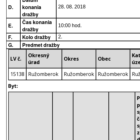
D.
konania
28. 08. 2018
dražby
Čas konania
E.
10:00 hod.
dražby
F.
Kolo dražby
2.
G.
Predmet dražby
Okresný
Ka
LV č.
Okres
Obec
úrad
úz
15138
Ružomberok
Ružomberok
Ružomberok
Ru
Byt:
P
p
s
č
s
z
d