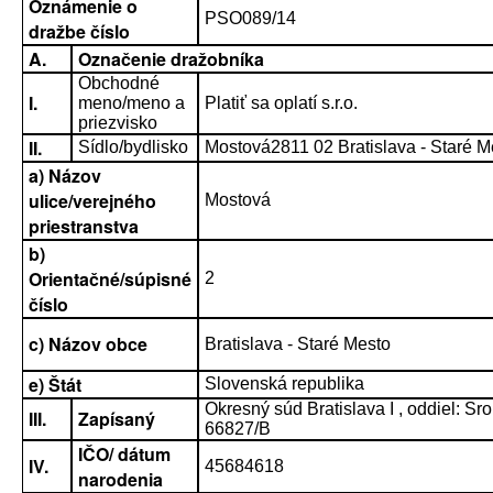
Oznámenie o
PSO089/14
dražbe číslo
A.
Označenie dražobníka
Obchodné
I.
meno/meno a
Platiť sa oplatí s.r.o.
priezvisko
II.
Sídlo/bydlisko
Mostová2811 02 Bratislava - Staré M
a) Názov
ulice/verejného
Mostová
priestranstva
b)
Orientačné/súpisné
2
číslo
c) Názov obce
Bratislava - Staré Mesto
e) Štát
Slovenská republika
Okresný súd Bratislava I , oddiel: Sro 
III.
Zapísaný
66827/B
IČO/ dátum
IV.
45684618
narodenia