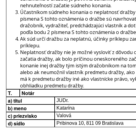
nehnuteľností začatie súdneho konania.
Účastníkom súdneho konania o neplatnosť dražby
písmena S tohto oznámenia o dražbe sú navrhovat
dražobník, vydražiteľ, predchádzajúci vlastník a d
podľa bodu 2 písmena S tohto oznámenia o dražbe
Ak súd určí dražbu za neplatnú, účinky príklepu za
príklepu.
Neplatnosť dražby nie je možné vysloviť z dôvod
začatia dražby, ak bolo príčinou oneskoreného zač
konanie inej dražby tým istým dražobníkom na tom
alebo ak neumožnil vlastník predmetu dražby, ako 
má k predmetu dražby iné ako vlastnícke právo, vy
obhliadku predmetu dražby.
T.
Notár
a) titul
JUDr.
b) meno
Katarína
c) priezvisko
Valová
d) sídlo
Pribinova 10, 811 09 Bratislava