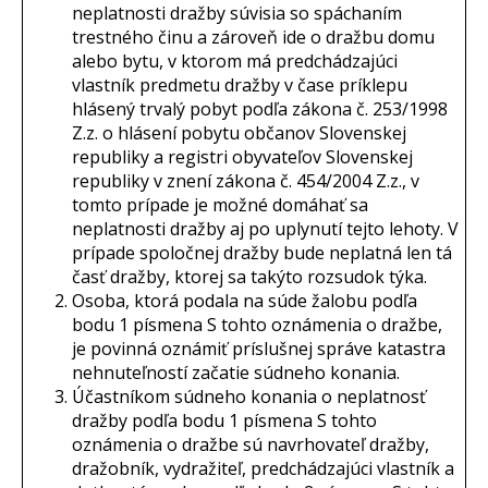
neplatnosti dražby súvisia so spáchaním
trestného činu a zároveň ide o dražbu domu
alebo bytu, v ktorom má predchádzajúci
vlastník predmetu dražby v čase príklepu
hlásený trvalý pobyt podľa zákona č. 253/1998
Z.z. o hlásení pobytu občanov Slovenskej
republiky a registri obyvateľov Slovenskej
republiky v znení zákona č. 454/2004 Z.z., v
tomto prípade je možné domáhať sa
neplatnosti dražby aj po uplynutí tejto lehoty. V
prípade spoločnej dražby bude neplatná len tá
časť dražby, ktorej sa takýto rozsudok týka.
Osoba, ktorá podala na súde žalobu podľa
bodu 1 písmena S tohto oznámenia o dražbe,
je povinná oznámiť príslušnej správe katastra
nehnuteľností začatie súdneho konania.
Účastníkom súdneho konania o neplatnosť
dražby podľa bodu 1 písmena S tohto
oznámenia o dražbe sú navrhovateľ dražby,
dražobník, vydražiteľ, predchádzajúci vlastník a