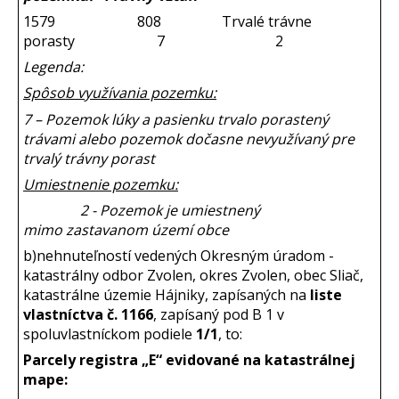
1579 808 Trvalé trávne
porasty 7 2
Legenda:
Spôsob využívania pozemku:
7 – Pozemok lúky a pasienku trvalo porastený
trávami alebo pozemok dočasne nevyužívaný pre
trvalý trávny porast
Umiestnenie pozemku:
2 - Pozemok je umiestnený
mimo zastavanom území obce
b)nehnuteľností vedených Okresným úradom -
katastrálny odbor Zvolen, okres Zvolen, obec Sliač,
katastrálne územie Hájniky, zapísaných na
liste
vlastníctva č. 1166
, zapísaný pod B 1 v
spoluvlastníckom podiele
1/1
, to:
Parcely registra „E“ evidované na katastrálnej
mape: