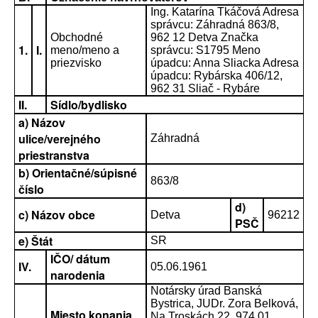
Ing. Katarína Tkáčová Adresa
správcu: Záhradná 863/8,
Obchodné
962 12 Detva Značka
1.
I.
meno/meno a
správcu: S1795 Meno
priezvisko
úpadcu: Anna Sliacka Adresa
úpadcu: Rybárska 406/12,
962 31 Sliač - Rybáre
II.
Sídlo/bydlisko
a) Názov
ulice/verejného
Záhradná
priestranstva
b) Orientačné/súpisné
863/8
číslo
d)
c) Názov obce
Detva
96212
PSČ
e) Štát
SR
IČO/ dátum
IV.
05.06.1961
narodenia
Notársky úrad Banská
Bystrica, JUDr. Zora Belková,
Miesto konania
Na Troskách 22, 974 01