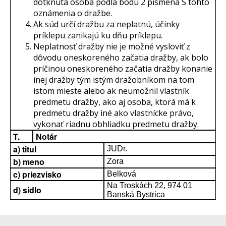
dotknutá osoba podľa bodu 2 písmena S tohto
oznámenia o dražbe.
Ak súd určí dražbu za neplatnú, účinky
príklepu zanikajú ku dňu príklepu.
Neplatnosť dražby nie je možné vysloviť z
dôvodu oneskoreného začatia dražby, ak bolo
príčinou oneskoreného začatia dražby konanie
inej dražby tým istým dražobníkom na tom
istom mieste alebo ak neumožnil vlastník
predmetu dražby, ako aj osoba, ktorá má k
predmetu dražby iné ako vlastnícke právo,
vykonať riadnu obhliadku predmetu dražby.
T.
Notár
a) titul
JUDr.
b) meno
Zora
c) priezvisko
Belková
Na Troskách 22, 974 01
d) sídlo
Banská Bystrica