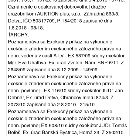
Oznámenie o opakovanej dobrovoľnej dražbe
dražobníkom AUKTION plus, s.r.o., Záhradná 863/8,
Detva, IČO 50317709, P 154/2018 zapísané dňa
1.6.2018 - 98/18.
ŤARCHY:
Poznamenáva sa Exekučný príkaz na vykonanie
exekúcie zriadením exekučného záložného práva na
nehn. vedenú v časti A-LV - EX 587/09 súdny exekútor
Mgr. Eva Uhaľová, Ex. úrad Zvolen, Nám. SNP 6/11, Z
2648/09 zapísané dňa 8.12.2009 - 149/09.
Poznamenáva sa Exekučný príkaz na vykonanie
exekúcie zriadením exekučného záložného práva na
nehn. povinnej - EX 116/10 súdny exekútor JUDr. Ján
Debnár, Ex. úrad Detva, Obrancov mieru 874/3, Z
2073/10 zapísané dňa 2.8.2010 - 215/10.
Poznamenáva sa Exekučný príkaz na vykonanie
exekúcie zriadením exekučného záložného práva na
nehn. povinnej EX 508/10 súdny exekútor JUDr. Tomáš
Boľoš, Ex. úrad Banská Bystrica, Horná 23, Z 3502/10