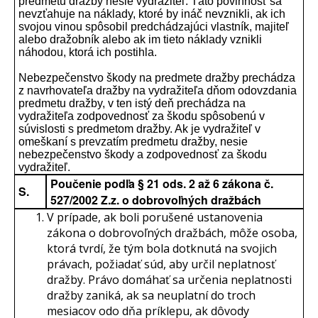
predmetu dražby nesie vydražiteľ. Táto povinnosť sa
nevzťahuje na náklady, ktoré by ináč nevznikli, ak ich
svojou vinou spôsobil predchádzajúci vlastník, majiteľ
alebo dražobník alebo ak im tieto náklady vznikli
náhodou, ktorá ich postihla.
Nebezpečenstvo škody na predmete dražby prechádza
z navrhovateľa dražby na vydražiteľa dňom odovzdania
predmetu dražby, v ten istý deň prechádza na
vydražiteľa zodpovednosť za škodu spôsobenú v
súvislosti s predmetom dražby. Ak je vydražiteľ v
omeškaní s prevzatím predmetu dražby, nesie
nebezpečenstvo škody a zodpovednosť za škodu
vydražiteľ.
Poučenie podľa § 21 ods. 2 až 6 zákona č.
S.
527/2002 Z.z. o dobrovoľných dražbách
V prípade, ak boli porušené ustanovenia
zákona o dobrovoľných dražbách, môže osoba,
ktorá tvrdí, že tým bola dotknutá na svojich
právach, požiadať súd, aby určil neplatnosť
dražby. Právo domáhať sa určenia neplatnosti
dražby zaniká, ak sa neuplatní do troch
mesiacov odo dňa príklepu, ak dôvody