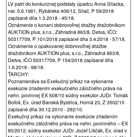
LV patrí do konkurznej podstaty úpadcu Anna Sliacka,
nar. 5.6.1961, Rybárska 406/12, Sliač, P 59/2018
zapísané dňa 1.3.2018 - 45/18.
Oznámenie o konaní dobrovoľnej dražby dražobníkom
AUKTION plus, s.r.o., Záhradná 863/8, Detva, IČO:
50317709, P 101/2018 zapísané dňa 3.4.2018 - 57/18.
Oznámenie o opakovanej dobrovoľnej dražbe
dražobníkom AUKTION plus, s.r.o., Záhradná 863/8,
Detva, IČO 50317709, P 154/2018 zapísané dňa
1.6.2018 - 98/18.
ŤARCHY:
Poznamenáva sa Exekučný príkaz na vykonanie
exekúcie zriadením exekučného záložného práva na
nehn. povinnej EX 508/10 súdny exekútor JUDr. Tomáš
Boľoš, Ex. úrad Banská Bystrica, Horná 23, Z 3502/10
zapísané dňa 30.12.2010 - 292/10.
Exekučný príkaz na vykonanie exekúcie zriadením
exekučného záložného práva na nehn. povinného – EX
80/2012, súdny exekútor JUDr. Jozef Liščák, Ex. úrad v