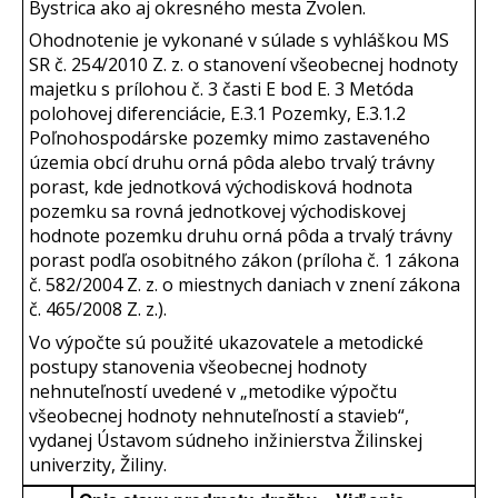
Bystrica ako aj okresného mesta Zvolen.
Ohodnotenie je vykonané v súlade s vyhláškou MS
SR č. 254/2010 Z. z. o stanovení všeobecnej hodnoty
majetku s prílohou č. 3 časti E bod E. 3 Metóda
polohovej diferenciácie, E.3.1 Pozemky, E.3.1.2
Poľnohospodárske pozemky mimo zastaveného
územia obcí druhu orná pôda alebo trvalý trávny
porast, kde jednotková východisková hodnota
pozemku sa rovná jednotkovej východiskovej
hodnote pozemku druhu orná pôda a trvalý trávny
porast podľa osobitného zákon (príloha č. 1 zákona
č. 582/2004 Z. z. o miestnych daniach v znení zákona
č. 465/2008 Z. z.).
Vo výpočte sú použité ukazovatele a metodické
postupy stanovenia všeobecnej hodnoty
nehnuteľností uvedené v „metodike výpočtu
všeobecnej hodnoty nehnuteľností a stavieb“,
vydanej Ústavom súdneho inžinierstva Žilinskej
univerzity, Žiliny.