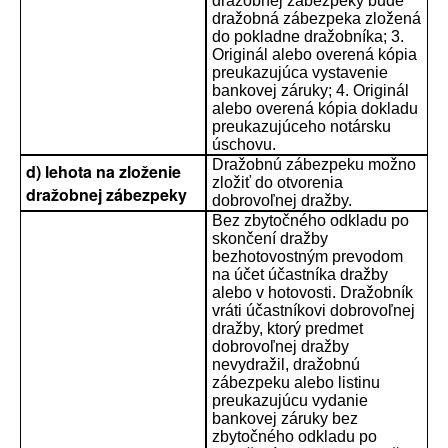
dražobnej zábezpeky bude
dražobná zábezpeka zložená
do pokladne dražobníka; 3.
Originál alebo overená kópia
preukazujúca vystavenie
bankovej záruky; 4. Originál
alebo overená kópia dokladu
preukazujúceho notársku
úschovu.
Dražobnú zábezpeku možno
d) lehota na zloženie
zložiť do otvorenia
dražobnej zábezpeky
dobrovoľnej dražby.
Bez zbytočného odkladu po
skončení dražby
bezhotovostným prevodom
na účet účastníka dražby
alebo v hotovosti. Dražobník
vráti účastníkovi dobrovoľnej
dražby, ktorý predmet
dobrovoľnej dražby
nevydražil, dražobnú
zábezpeku alebo listinu
preukazujúcu vydanie
bankovej záruky bez
zbytočného odkladu po