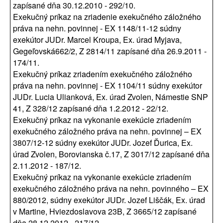
zapísané dňa 30.12.2010 - 292/10.
Exekučný príkaz na zriadenie exekučného záložného
práva na nehn. povinnej - EX 1148/11-12 súdny
exekútor JUDr. Marcel Kroupa, Ex. úrad Myjava,
Gegeľovská662/2, Z 2814/11 zapísané dňa 26.9.2011 -
174/11.
Exekučný príkaz zriadením exekučného záložného
práva na nehn. povinnej - EX 1104/11 súdny exekútor
JUDr. Lucia Ulianková, Ex. úrad Zvolen, Námestie SNP
41, Z 328/12 zapísané dňa 1.2.2012 - 22/12.
Exekučný príkaz na vykonanie exekúcie zriadením
exekučného záložného práva na nehn. povinnej – EX
3807/12-12 súdny exekútor JUDr. Jozef Ďurica, Ex.
úrad Zvolen, Borovianska č.17, Z 3017/12 zapísané dňa
2.11.2012 - 187/12.
Exekučný príkaz na vykonanie exekúcie zriadením
exekučného záložného práva na nehn. povinného – EX
880/2012, súdny exekútor JUDr. Jozef Liščák, Ex. úrad
v Martine, Hviezdoslavova 23B, Z 3665/12 zapísané
dňa 28.12.2012 - 217/12.