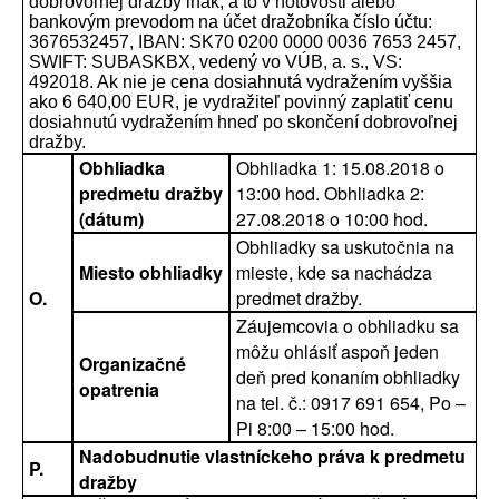
dobrovoľnej dražby inak, a to v hotovosti alebo
bankovým prevodom na účet dražobníka číslo účtu:
3676532457, IBAN: SK70 0200 0000 0036 7653 2457,
SWIFT: SUBASKBX, vedený vo VÚB, a. s., VS:
492018. Ak nie je cena dosiahnutá vydražením vyššia
ako 6 640,00 EUR, je vydražiteľ povinný zaplatiť cenu
dosiahnutú vydražením hneď po skončení dobrovoľnej
dražby.
Obhliadka
Obhliadka 1: 15.08.2018 o
predmetu dražby
13:00 hod. Obhliadka 2:
(dátum)
27.08.2018 o 10:00 hod.
Obhliadky sa uskutočnia na
Miesto obhliadky
mieste, kde sa nachádza
O.
predmet dražby.
Záujemcovia o obhliadku sa
môžu ohlásiť aspoň jeden
Organizačné
deň pred konaním obhliadky
opatrenia
na tel. č.: 0917 691 654, Po –
Pi 8:00 – 15:00 hod.
Nadobudnutie vlastníckeho práva k predmetu
P.
dražby