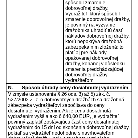
spôsobil zmarenie
dobrovoľnej dražby.
Vydražiteľ, ktorý spôsobil
zmarenie dobrovoľnej dražby,
je povinný na vyzvanie
dražobníka uhradiť tú časť
nákladov dobrovoľnej dražby,
ktorú nepokrýva dražobná
zábezpeka ním zložená; to
platí aj pre náklady
opakovanej dobrovoľnej
dražby, konanej v dôsledku
zmarenia predchádzajúcej
dobrovoľnej dražby
vydražiteľom.
N.
Spôsob úhrady ceny dosiahnutej vydražením
V zmysle ustanovenia § 26 ods. 3) až 5) zák. č.
527/2002 Z. z. o dobrovoľných dražbách sa dražobná
zábezpeka vydražiteľovi započítava do ceny
dosiahnutej vydražením. Ak je cena dosiahnutá
vydražením vyššia ako 6 640,00 EUR, je vydražiteľ
povinný zaplatiť zostávajúcu časť ceny dosiahnutej
vydražením do 15 dní od skončenia dobrovoľnej dražby,
pokiaľ sa vydražiteľ nedohodne s navrhovateľom