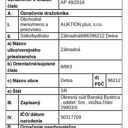
AP 49/2018
číslo
A.
Označenie dražobníka
Obchodné
I.
meno/meno a
AUKTION plus, s.r.o.
priezvisko
II.
Sídlo/bydlisko
Záhradná8/86396212 Detva
a) Názov
ulice/verejného
Záhradná
priestranstva
b) Orientačné/súpisné
8/863
číslo
d)
c) Názov obce
Detva
96212
PSČ
e) Štát
SR
Okresný súd Banská Bystrica
III.
Zapísaný
, oddiel: Sro , vložka číslo:
29903/S
IČO/ dátum
IV.
50317709
narodenia
B.
Označenie navrhovateľov