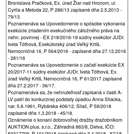
Bronislava Pračková, Ex. úrad Žiar nad Hronom, ul.
Cyrila a Metoda 22, P 286/13 zapísané dňa 2.5.2013 -
79/13.
Poznamenáva sa Upovedomenie o spôsobe vykonania
exekúcie zriadením exekučného záložného práva na
nehn. povinnej - EX 218/2016-19 súdny exekútor JUDr.
Iveta Tóthová, Exekútorský úrad Veľký Krtíš,
Nemocničná 16, P 564/2016 - zapísané dňa 27.12.2016
- 281/16
Poznamenáva sa Upovedomenie o začatí exekúcie EX
20/2017-11 súdny exekútor JUDr. Iveta Tóthová, Ex.
úrad Veľký Krtíš, Nemocničná 16, P 61/2017 zapísané
dňa 27.2.2017 - 36/17.
Poznamenáva sa, že nehnuteľnosť zapísaná v časti A-
LV patrí do konkurznej podstaty úpadcu Anna Sliacka,
nar. 5.6.1961, Rybárska 406/12, Sliač, P 59/2018
zapísané dňa 1.3.2018 - 45/18.
Oznámenie o konaní dobrovoľnej dražby dražobníkom
AUKTION plus, s.r.o., Záhradná 863/8, Detva, IČO:
50317709, P 101/2018 zapísané dňa 3.4.2018 - 57/18.