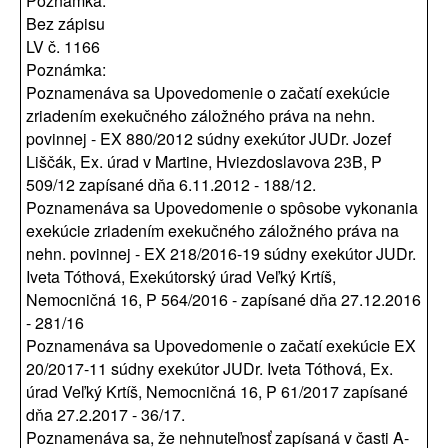
Poznámka:
Bez zápisu
LV č. 1166
Poznámka:
Poznamenáva sa Upovedomenie o začatí exekúcie
zriadením exekučného záložného práva na nehn.
povinnej - EX 880/2012 súdny exekútor JUDr. Jozef
Liščák, Ex. úrad v Martine, Hviezdoslavova 23B, P
509/12 zapísané dňa 6.11.2012 - 188/12.
Poznamenáva sa Upovedomenie o spôsobe vykonania
exekúcie zriadením exekučného záložného práva na
nehn. povinnej - EX 218/2016-19 súdny exekútor JUDr.
Iveta Tóthová, Exekútorský úrad Veľký Krtíš,
Nemocničná 16, P 564/2016 - zapísané dňa 27.12.2016
- 281/16
Poznamenáva sa Upovedomenie o začatí exekúcie EX
20/2017-11 súdny exekútor JUDr. Iveta Tóthová, Ex.
úrad Veľký Krtíš, Nemocničná 16, P 61/2017 zapísané
dňa 27.2.2017 - 36/17.
Poznamenáva sa, že nehnuteľnosť zapísaná v časti A-