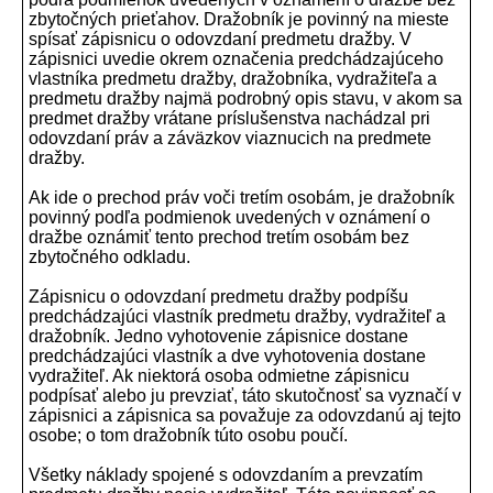
zbytočných prieťahov. Dražobník je povinný na mieste
spísať zápisnicu o odovzdaní predmetu dražby. V
zápisnici uvedie okrem označenia predchádzajúceho
vlastníka predmetu dražby, dražobníka, vydražiteľa a
predmetu dražby najmä podrobný opis stavu, v akom sa
predmet dražby vrátane príslušenstva nachádzal pri
odovzdaní práv a záväzkov viaznucich na predmete
dražby.
Ak ide o prechod práv voči tretím osobám, je dražobník
povinný podľa podmienok uvedených v oznámení o
dražbe oznámiť tento prechod tretím osobám bez
zbytočného odkladu.
Zápisnicu o odovzdaní predmetu dražby podpíšu
predchádzajúci vlastník predmetu dražby, vydražiteľ a
dražobník. Jedno vyhotovenie zápisnice dostane
predchádzajúci vlastník a dve vyhotovenia dostane
vydražiteľ. Ak niektorá osoba odmietne zápisnicu
podpísať alebo ju prevziať, táto skutočnosť sa vyznačí v
zápisnici a zápisnica sa považuje za odovzdanú aj tejto
osobe; o tom dražobník túto osobu poučí.
Všetky náklady spojené s odovzdaním a prevzatím