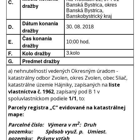
C.
dražby
Banská Bystrica, okres
Banská Bystrica,
Banskobystrický kraj
Dátum konania
D.
30. 08. 2018
dražby
Čas konania
E.
10:00 hod.
dražby
F.
Kolo dražby
3.kolo
G.
Predmet dražby
a) nehnuteľností vedených Okresným úradom -
katastrálny odbor Zvolen, okres Zvolen, obec Sliač,
katastrálne územie Hájniky, zapísaných na
liste
vlastníctva č. 1962
, zapísaný pod B 1 v
spoluvlastníckom podiele
1/1
, to:
Parcely registra „C“ evidované na katastrálnej
mape:
2
Parcelné číslo: Výmera v m
: Druh
pozemku: Spôsob využ. p. Umiest.
pozemku: Právny vzťah