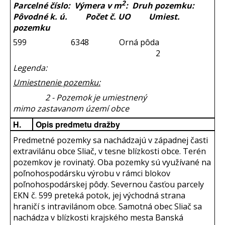
2
Parcelné číslo: Výmera v m
: Druh pozemku:
Pôvodné k. ú. Počet č. UO Umiest.
pozemku
599 6348 Orná pôda
2
Legenda:
Umiestnenie pozemku:
2 - Pozemok je umiestnený
mimo zastavanom území obce
H.
Opis predmetu dražby
Predmetné pozemky sa nachádzajú v západnej časti
extravilánu obce Sliač, v tesne blízkosti obce. Terén
pozemkov je rovinatý. Oba pozemky sú využívané na
poľnohospodársku výrobu v rámci blokov
poľnohospodárskej pôdy. Severnou časťou parcely
EKN č. 599 preteká potok, jej východná strana
hraničí s intravilánom obce. Samotná obec Sliač sa
nachádza v blízkosti krajského mesta Banská