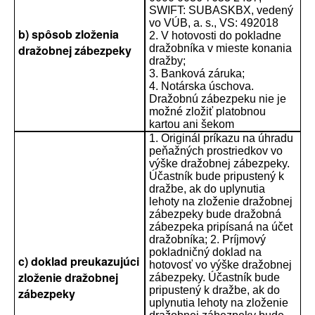
SWIFT: SUBASKBX, vedený
vo VÚB, a. s., VS: 492018
b) spôsob zloženia
2. V hotovosti do pokladne
dražobnej zábezpeky
dražobníka v mieste konania
dražby;
3. Banková záruka;
4. Notárska úschova.
Dražobnú zábezpeku nie je
možné zložiť platobnou
kartou ani šekom
1. Originál príkazu na úhradu
peňažných prostriedkov vo
výške dražobnej zábezpeky.
Účastník bude pripustený k
dražbe, ak do uplynutia
lehoty na zloženie dražobnej
zábezpeky bude dražobná
zábezpeka pripísaná na účet
dražobníka; 2. Príjmový
pokladničný doklad na
c) doklad preukazujúci
hotovosť vo výške dražobnej
zloženie dražobnej
zábezpeky. Účastník bude
pripustený k dražbe, ak do
zábezpeky
uplynutia lehoty na zloženie