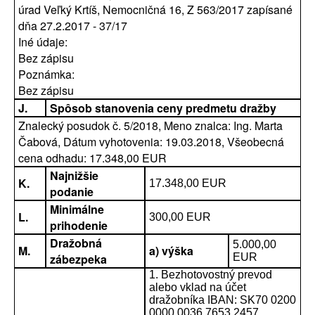
úrad Veľký Krtíš, Nemocničná 16, Z 563/2017 zapísané
dňa 27.2.2017 - 37/17
Iné údaje:
Bez zápisu
Poznámka:
Bez zápisu
J.
Spôsob stanovenia ceny predmetu dražby
Znalecký posudok č. 5/2018, Meno znalca: Ing. Marta
Čabová, Dátum vyhotovenia: 19.03.2018, Všeobecná
cena odhadu: 17.348,00 EUR
Najnižšie
K.
17.348,00 EUR
podanie
Minimálne
L.
300,00 EUR
prihodenie
Dražobná
5.000,00
M.
a) výška
zábezpeka
EUR
1. Bezhotovostný prevod
alebo vklad na účet
dražobníka IBAN: SK70 0200
0000 0036 7653 2457,