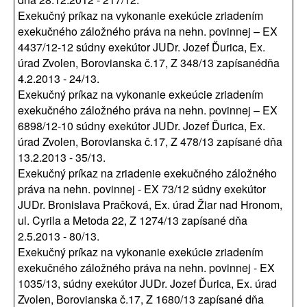
Exekučný príkaz na vykonanie exekúcie zriadením
exekučného záložného práva na nehn. povinnej – EX
4437/12-12 súdny exekútor JUDr. Jozef Ďurica, Ex.
úrad Zvolen, Borovianska č.17, Z 348/13 zapísanédňa
4.2.2013 - 24/13.
Exekučný príkaz na vykonanie exkeúcie zriadením
exekučného záložného práva na nehn. povinnej – EX
6898/12-10 súdny exekútor JUDr. Jozef Ďurica, Ex.
úrad Zvolen, Borovianska č.17, Z 478/13 zapísané dňa
13.2.2013 - 35/13.
Exekučný príkaz na zriadenie exekučného záložného
práva na nehn. povinnej - EX 73/12 súdny exekútor
JUDr. Bronislava Pračková, Ex. úrad Žiar nad Hronom,
ul. Cyrila a Metoda 22, Z 1274/13 zapísané dňa
2.5.2013 - 80/13.
Exekučný príkaz na vykonanie exekúcie zriadením
exekučného záložného práva na nehn. povinnej - EX
1035/13, súdny exekútor JUDr. Jozef Ďurica, Ex. úrad
Zvolen, Borovianska č.17, Z 1680/13 zapísané dňa