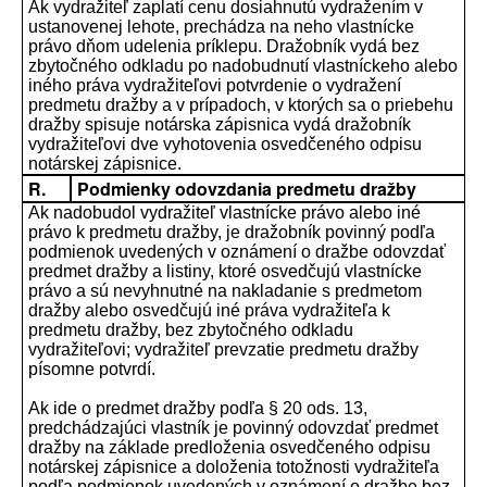
Ak vydražiteľ zaplatí cenu dosiahnutú vydražením v
ustanovenej lehote, prechádza na neho vlastnícke
právo dňom udelenia príklepu. Dražobník vydá bez
zbytočného odkladu po nadobudnutí vlastníckeho alebo
iného práva vydražiteľovi potvrdenie o vydražení
predmetu dražby a v prípadoch, v ktorých sa o priebehu
dražby spisuje notárska zápisnica vydá dražobník
vydražiteľovi dve vyhotovenia osvedčeného odpisu
notárskej zápisnice.
R.
Podmienky odovzdania predmetu dražby
Ak nadobudol vydražiteľ vlastnícke právo alebo iné
právo k predmetu dražby, je dražobník povinný podľa
podmienok uvedených v oznámení o dražbe odovzdať
predmet dražby a listiny, ktoré osvedčujú vlastnícke
právo a sú nevyhnutné na nakladanie s predmetom
dražby alebo osvedčujú iné práva vydražiteľa k
predmetu dražby, bez zbytočného odkladu
vydražiteľovi; vydražiteľ prevzatie predmetu dražby
písomne potvrdí.
Ak ide o predmet dražby podľa § 20 ods. 13,
predchádzajúci vlastník je povinný odovzdať predmet
dražby na základe predloženia osvedčeného odpisu
notárskej zápisnice a doloženia totožnosti vydražiteľa
podľa podmienok uvedených v oznámení o dražbe bez