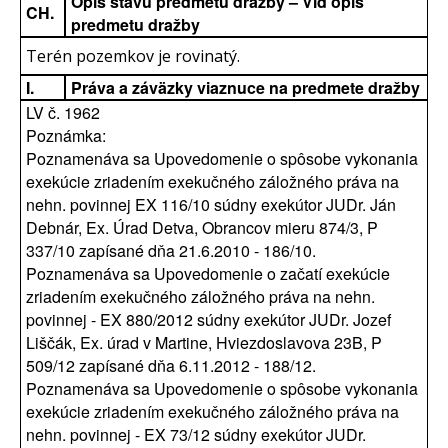
Opis stavu predmetu dražby – Viď opis
CH.
predmetu dražby
Terén pozemkov je rovinatý.
I.
Práva a záväzky viaznuce na predmete dražby
LV č. 1962
Poznámka:
Poznamenáva sa Upovedomenie o spôsobe vykonania
exekúcie zriadením exekučného záložného práva na
nehn. povinnej EX 116/10 súdny exekútor JUDr. Ján
Debnár, Ex. Úrad Detva, Obrancov mieru 874/3, P
337/10 zapísané dňa 21.6.2010 - 186/10.
Poznamenáva sa Upovedomenie o začatí exekúcie
zriadením exekučného záložného práva na nehn.
povinnej - EX 880/2012 súdny exekútor JUDr. Jozef
Liščák, Ex. úrad v Martine, Hviezdoslavova 23B, P
509/12 zapísané dňa 6.11.2012 - 188/12.
Poznamenáva sa Upovedomenie o spôsobe vykonania
exekúcie zriadením exekučného záložného práva na
nehn. povinnej - EX 73/12 súdny exekútor JUDr.