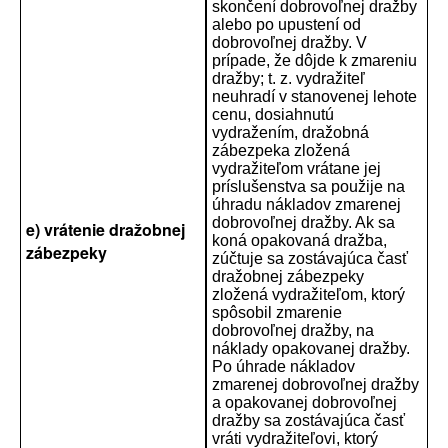
skončení dobrovoľnej dražby
alebo po upustení od
dobrovoľnej dražby. V
prípade, že dôjde k zmareniu
dražby; t. z. vydražiteľ
neuhradí v stanovenej lehote
cenu, dosiahnutú
vydražením, dražobná
zábezpeka zložená
vydražiteľom vrátane jej
príslušenstva sa použije na
úhradu nákladov zmarenej
dobrovoľnej dražby. Ak sa
e) vrátenie dražobnej
koná opakovaná dražba,
zábezpeky
zúčtuje sa zostávajúca časť
dražobnej zábezpeky
zložená vydražiteľom, ktorý
spôsobil zmarenie
dobrovoľnej dražby, na
náklady opakovanej dražby.
Po úhrade nákladov
zmarenej dobrovoľnej dražby
a opakovanej dobrovoľnej
dražby sa zostávajúca časť
vráti vydražiteľovi, ktorý