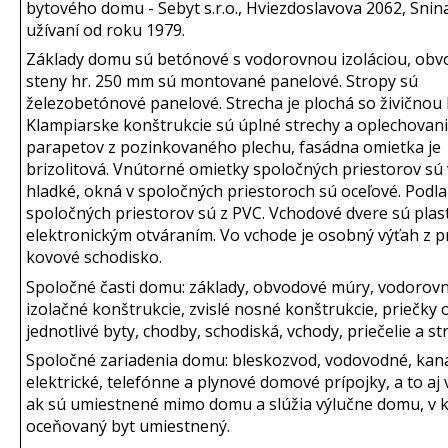
bytového domu - Sebyt s.r.o., Hviezdoslavova 2062, Snina,
užívaní od roku 1979.
Základy domu sú betónové s vodorovnou izoláciou, ob
steny hr. 250 mm sú montované panelové. Stropy sú
železobetónové panelové. Strecha je plochá so živičnou 
Klampiarske konštrukcie sú úplné strechy a oplechovan
parapetov z pozinkovaného plechu, fasádna omietka je
brizolitová. Vnútorné omietky spoločných priestorov s
hladké, okná v spoločných priestoroch sú oceľové. Podl
spoločných priestorov sú z PVC. Vchodové dvere sú plas
elektronickým otváraním. Vo vchode je osobný výťah z p
kovové schodisko.
Spoločné časti domu: základy, obvodové múry, vodorov
izolačné konštrukcie, zvislé nosné konštrukcie, priečky 
jednotlivé byty, chodby, schodiská, vchody, priečelie a st
Spoločné zariadenia domu: bleskozvod, vodovodné, kana
elektrické, telefónne a plynové domové prípojky, a to aj 
ak sú umiestnené mimo domu a slúžia výlučne domu, v 
oceňovaný byt umiestnený.