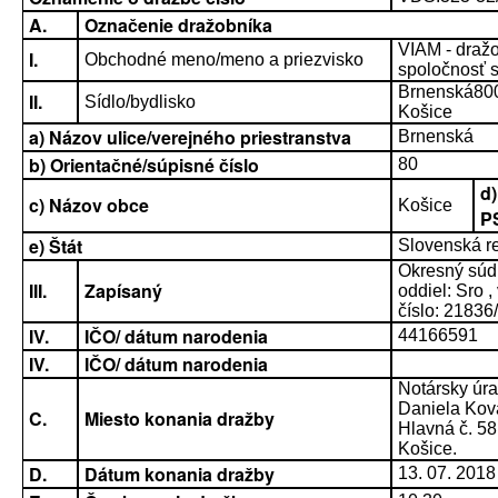
A.
Označenie dražobníka
VIAM - draž
I.
Obchodné meno/meno a priezvisko
spoločnosť s.
Brnenská80
II.
Sídlo/bydlisko
Košice
a) Názov ulice/verejného priestranstva
Brnenská
b) Orientačné/súpisné číslo
80
d)
c) Názov obce
Košice
P
e) Štát
Slovenská r
Okresný súd 
III.
Zapísaný
oddiel: Sro ,
číslo: 21836
IV.
IČO/ dátum narodenia
44166591
IV.
IČO/ dátum narodenia
Notársky úr
Daniela Ková
C.
Miesto konania dražby
Hlavná č. 58
Košice.
D.
Dátum konania dražby
13. 07. 2018