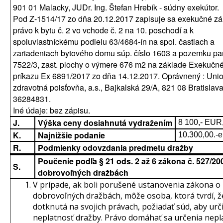
901 01 Malacky, JUDr. Ing. Štefan Hrebík - súdny exekútor.
Pod Z-1514/17 zo dňa 20.12.2017 zapisuje sa exekučné zá
právo k bytu č. 2 vo vchode č. 2 na 10. poschodí a k
spoluvlastníckému podielu 63/4684-ín na spol. častiach a
zariadeniach bytového domu súp. číslo 1603 a pozemku pa
7522/3, zast. plochy o výmere 676 m2 na základe Exekučn
príkazu Ex 6891/2017 zo dňa 14.12.2017. Oprávnený : Uni
zdravotná poisťovňa, a.s., Bajkalská 29/A, 821 08 Bratislava
36284831.
Iné údaje: bez zápisu.
J.
Výška ceny dosiahnutá vydražením
8 100,- EUR
K.
Najnižšie podanie
10.300,00.-e
R.
Podmienky odovzdania predmetu dražby
Poučenie podľa § 21 ods. 2 až 6 zákona č. 527/200
S.
dobrovoľných dražbách
V prípade, ak boli porušené ustanovenia zákona o
dobrovoľných dražbách, môže osoba, ktorá tvrdí, ž
dotknutá na svojich právach, požiadať súd, aby urči
neplatnosť dražby. Právo domáhať sa určenia nepl