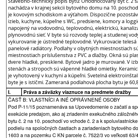
Stavebno-technický popis bytu: Ohodnocovaný byt č. 2 s
nachádza v krajnej sekcii bytového domu na 10. poschodí
je kovovým schodiskom a výťahom. Dispozične pozostáv
izieb, kuchyne, kúpeľne s WC, predsiene, komory a loggie
napojený na vodovodnú, teplovodnú, elektrickú, kanaliz
plynovodnú sieť. V byte sú rozvody teplej a studenej vod
vykurovanie je ústredné teplovodné. Vykurovacie telesá
panelové radiátory. Podlahy v obytných miestnostiach sú
miestnostiach príslušenstva z PVC a dlažby. Okná sú pla
dvere hladké, presklené. Bytové jadro je murované. V iz
stenách a stropoch sú vápenné hladké omietky. Keramic
je vyhotovený v kuchyni a kúpeľni. Svetelná elektroinštal
byte je s ističmi. Zameraná podlahová plocha bytu je 60,
I.
Práva a záväzky viaznuce na predmete dražby
ČASŤ B: VLASTNÍCI A INÉ OPRÁVNENÉ OSOBY
Pod P-11/15 poznamenáva sa Upovedomenie o začatí a s
exekúcie predajom, ako aj zriadením exekučného záložnéh
bytu č. 2 na 10. poschodí vo vchode č. 2 a k spoluvlastníck
podielu na spoločných častiach a zariadeniach bytového do
1603 a na pozemku C KN parcele č. 7522/3 vo veľkosti 63/