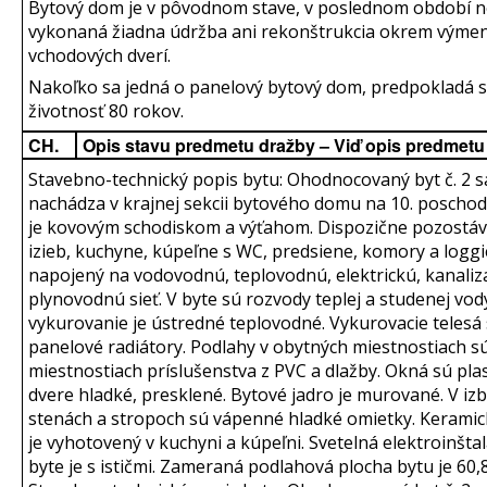
Bytový dom je v pôvodnom stave, v poslednom období 
vykonaná žiadna údržba ani rekonštrukcia okrem výme
vchodových dverí.
Nakoľko sa jedná o panelový bytový dom, predpokladá 
životnosť 80 rokov.
CH.
Opis stavu predmetu dražby – Viď opis predmetu
Stavebno-technický popis bytu: Ohodnocovaný byt č. 2 s
nachádza v krajnej sekcii bytového domu na 10. poschodí
je kovovým schodiskom a výťahom. Dispozične pozostáv
izieb, kuchyne, kúpeľne s WC, predsiene, komory a loggie
napojený na vodovodnú, teplovodnú, elektrickú, kanaliz
plynovodnú sieť. V byte sú rozvody teplej a studenej vod
vykurovanie je ústredné teplovodné. Vykurovacie telesá
panelové radiátory. Podlahy v obytných miestnostiach sú
miestnostiach príslušenstva z PVC a dlažby. Okná sú pla
dvere hladké, presklené. Bytové jadro je murované. V iz
stenách a stropoch sú vápenné hladké omietky. Keramic
je vyhotovený v kuchyni a kúpeľni. Svetelná elektroinštal
byte je s ističmi. Zameraná podlahová plocha bytu je 60,