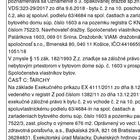
poznamenáva sa Oznámenie o 3. opakovanej dražbe sp.zn
VDS:323-29/2017 zo dňa 9.6.2018 - bytu č. 2 na 10. poscho
č.2, ako aj spoluvl. podielu 63/4684 na spol. častiach a zar
bytového domu súp. číslo 1603 a na pozemku registra C KN
číslom 7522/3. Navrhovateľ dražby. Spoločenstvo vlastníkov 
Palárikova 1603, 069 01 Snina. Dražobník: VIAM- dražobn
spoločnosť s.r.o., Brnenská 80, 040 11 Košice, IČO:44166591
1051/18
V zmysle § 15 zák. 182/1993 Z.z. zriaďuje sa záložné právo
nebytovým priestorom v bytovom dome súp. č. 1603 v pros
Spoločenstva vlastníkov bytov.
ČASŤ C: ŤARCHY
Na základe Exekučného príkazu EX 4111/2011 zo dňa 8.1
vedeného v registri Z pod číslom 1382/11 zo dňa 13.12.201
exekučné záložné právo k bytu č. 2 vo vchode č. 2 na 10. p
spoluvlastníckému podielu 63/4684-ín na spol. častiach a
zariadeniach bytového domu súp. číslo 1603 a pozemku pa
7522/3, zast. plochy o výmere 676 m2. Oprávnený vo veci: 
zdravotná poisťovňa, a.s., Bajkalská 29/A, 821 08 Bratislava
36284831. Exekútorský úrad Malacky, Dukelských hrdinov 