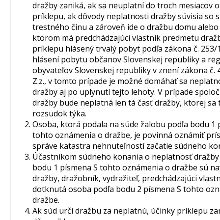
dražby zaniká, ak sa neuplatní do troch mesiacov 
príklepu, ak dôvody neplatnosti dražby súvisia so
trestného činu a zároveň ide o dražbu domu alebo 
ktorom má predchádzajúci vlastník predmetu dražb
príklepu hlásený trvalý pobyt podľa zákona č. 253/1
hlásení pobytu občanov Slovenskej republiky a regi
obyvateľov Slovenskej republiky v znení zákona č.
Z.z., v tomto prípade je možné domáhať sa neplatn
dražby aj po uplynutí tejto lehoty. V prípade spoloč
dražby bude neplatná len tá časť dražby, ktorej sa 
rozsudok týka.
Osoba, ktorá podala na súde žalobu podľa bodu 1
tohto oznámenia o dražbe, je povinná oznámiť prís
správe katastra nehnuteľností začatie súdneho ko
Účastníkom súdneho konania o neplatnosť dražby
bodu 1 písmena S tohto oznámenia o dražbe sú na
dražby, dražobník, vydražiteľ, predchádzajúci vlastn
dotknutá osoba podľa bodu 2 písmena S tohto oz
dražbe.
Ak súd určí dražbu za neplatnú, účinky príklepu za