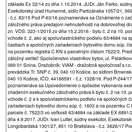
základe Ex 32/14 zo dňa 1.10.2014. JUDr. Ján Ferko, súdny
Exekútorský úrad Humenné, sídlo Partizánska 1057/21, 06
- č.z. 83/15 Pod P-63/16 poznamenáva sa Oznámenie o zač
záložného práva predajom nehnuteľnosti na dobrovoľnej dr
zn. VDS: 323-1/2015 zo dňa 15.2.2016 - bytu č. 2 na 10. po
vchode č. 2, ako aj spoluvlastníckého podielu 63/4684 na 
častiach a spoločných zariadeniach bytového domu súp. čí
na pozemku registra C KN s parcelným číslom 7522/3. Pre
záložný veriteľ: Spoločenstvo vlastníkov bytov, ul. Paláriko
069 01 Snina. Dražobník: VIAM - dražobná spoločnosť s.r.o.
prevádzka Tr. SNP č. 39, 040 10 Košice, so sídlom Brnenská
040 10 Košice, IČO: 44166591 - č.z. 1328/16. Pod P-244/17
poznamenáva sa Upovedomenie o spôsobe vykonania exek
zriadením exekučného záložného práva k bytu č. 2 na 10. p
vchode č. 2 a k spoluvlastníckemu podielu na spoločných č
zariadeniach bytového domu súp. č. 1603 a na pozemku C
parcele č. 7522/3 vo veľkosti 63/4684 na základe EX 6891/
dňa 4.9.2017. JUDr. Ivan Lutter, súdny exekútor, Exekútorsk
Longobardská 1301/27, 851 10 Bratislava - č.z. 3626/17 Po