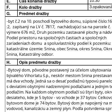
E.
Čas konania dražby
10.30
F.
Kolo dražby
3.opakovaná
G.
Predmet dražby
-byt č.2 na 10. poschodí bytového domu, súpisné číslo:1
:2, zapísaný na LV č. 7817, nachádzajúci sa na parcele č.
výmere 676 m2, Druh pozemku zastavané plochy a nádvo
Podiel priestoru na spoločných častiach a spoločných
zariadeniach domu a spoluvlastnícky podiel k pozemku:
katastrálne územie: Snina, obec Snina, okres Snina, Okr
Snina, Katastrálny odbor.
H.
Opis predmetu dražby
-Bytový dom, pôvodne postavený za účelom ubytovania
bývalého Vihorlatu š.p., neskôr mestom Snina prestavan
má dva vchody. Jedná sa o desať podlažnú typovú panel
s deviatimi obytnými nadzemnými podlažiami a jedným 
podlažím. Na každom obytnom podlaží sú štyri byty, ok
desiateho, kde je 5 bytov - vo vchode je 37 bytov. Celkov
bytovom dome je 74 bytov. Bytový dom je napojený na 
vodovod, kanalizáciu a zemný plyn. Podľa potvrdenia sp