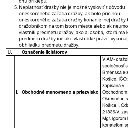
dňu príklepu.
Neplatnosť dražby nie je možné vysloviť z dôvodu
oneskoreného začatia dražby, ak bolo príčinou
oneskoreného začatia dražby konanie inej dražby 
dražobníkom na tom istom mieste alebo ak neumo
vlastník predmetu dražby, ako aj osoba, ktorá má 
predmetu dražby iné ako vlastnícke právo, vykonať
obhliadku predmetu dražby.
U.
Označenie licitátorov
VIAM- draž
spoločnosť s.
Brnenská 80
Košice, IČO
zapísaná v
I.
Obchodné meno/meno a priezvisko
Obchodnom r
Okresného 
Košice I, Odd
21836/V, za
Mgr. Igorom 
konateľom sp