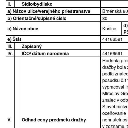
II.
Sídlo/bydlisko
a) Názov ulice/verejného priestranstva
Brnenská 80
b) Orientačné/súpisné číslo
80
d)
c) Názov obce
Košice
P
e) Štát
44166591
III.
Zapísaný
IV.
IČO/ dátum narodenia
44166591
Hodnota pr
dražby bola 
podľa znale
posudku č.1
vypracoval I
Miroslav Gr
znalec v od
Stavebníctvo
oceňovanie
V.
Odhad ceny predmetu dražby
nehnuteľnost
v zozname, 