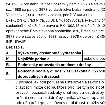
24.1.2007 pre nehnuteľnosti pozemky parc.č. 3978 a stavb
s.č. 1688 na parc.č. 3978 vo vlastníctve Dajcs Ferdinand (20
Vozáriková (09.01.1955) v celosti, podľa V 402/2007.
Exekútorský úrad Nitra, JUDr. Erik Tóth vydáva exekučný pr
exekučného záložného práva č. EX 1002/13 zo dňa 21.01.2
oprávneného: Prvá stavebná sporiteľňa, a.s., Bratislava pre
3978 a pre stavby súp. č. 1688 na p. č. 3978 v celosti - Z 4
INÉ ÚDAJE
Bez zápisu.
J.
Výška ceny dosiahnutá vydražením
-
K.
Najnižšie podanie
nebolo urob
R.
Podmienky odovzdania predmetu dražby
Poučenie podľa § 21 ods. 2 až 6 zákona č. 527/200
S.
dobrovoľných dražbách
V prípade, ak boli porušené ustanovenia zákona o
dražbách, môže osoba, ktorá tvrdí, že tým bola dot
právach, požiadať súd, aby určil neplatnosť dražb
určenia neplatnosti dražby zaniká, ak sa neuplatní
odo dňa príklepu, ak dôvody neplatnosti dražby sú