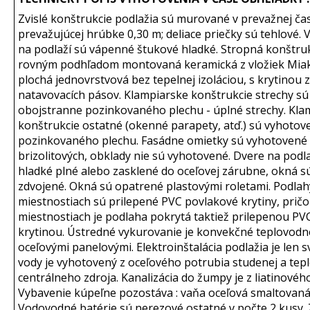
Zvislé konštrukcie podlažia sú murované v prevažnej čast
prevažujúcej hrúbke 0,30 m; deliace priečky sú tehlové.
na podlaží sú vápenné štukové hladké. Stropná konštrukc
rovným podhľadom montovaná keramická z vložiek Miako
plochá jednovrstvová bez tepelnej izoláciou, s krytinou 
natavovacích pásov. Klampiarske konštrukcie strechy s
obojstranne pozinkovaného plechu - úplné strechy. Kla
konštrukcie ostatné (okenné parapety, atď.) sú vyhotov
pozinkovaného plechu. Fasádne omietky sú vyhotovené
brizolitových, obklady nie sú vyhotovené. Dvere na podl
hladké plné alebo zasklené do oceľovej zárubne, okná 
zdvojené. Okná sú opatrené plastovými roletami. Podlah
miestnostiach sú prilepené PVC povlakové krytiny, prič
miestnostiach je podlaha pokrytá taktiež prilepenou P
krytinou. Ústredné vykurovanie je konvekčné teplovodn
oceľovými panelovými. Elektroinštalácia podlažia je len 
vody je vyhotovený z oceľového potrubia studenej a tepl
centrálneho zdroja. Kanalizácia do žumpy je z liatinovéh
Vybavenie kúpeľne pozostáva : vaňa oceľová smaltovaná
Vodovodné batérie sú nerezové ostatné v počte 2 kusy. 