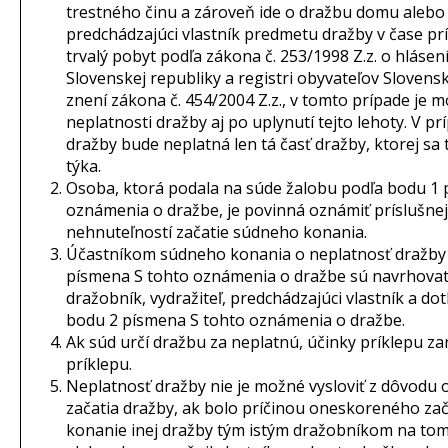
trestného činu a zároveň ide o dražbu domu alebo
predchádzajúci vlastník predmetu dražby v čase pr
trvalý pobyt podľa zákona č. 253/1998 Z.z. o hláse
Slovenskej republiky a registri obyvateľov Slovensk
znení zákona č. 454/2004 Z.z., v tomto prípade je
neplatnosti dražby aj po uplynutí tejto lehoty. V p
dražby bude neplatná len tá časť dražby, ktorej sa
týka.
Osoba, ktorá podala na súde žalobu podľa bodu 1 
oznámenia o dražbe, je povinná oznámiť príslušnej
nehnuteľností začatie súdneho konania.
Účastníkom súdneho konania o neplatnosť dražby
písmena S tohto oznámenia o dražbe sú navrhovat
dražobník, vydražiteľ, predchádzajúci vlastník a d
bodu 2 písmena S tohto oznámenia o dražbe.
Ak súd určí dražbu za neplatnú, účinky príklepu za
príklepu.
Neplatnosť dražby nie je možné vysloviť z dôvod
začatia dražby, ak bolo príčinou oneskoreného zač
konanie inej dražby tým istým dražobníkom na tom