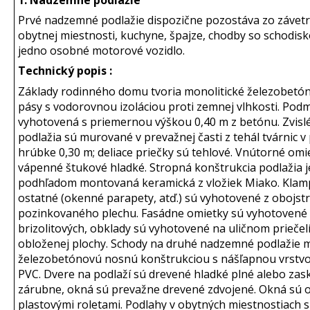
1. Nadzemné podlažie
Prvé nadzemné podlažie dispozične pozostáva zo závetria
obytnej miestnosti, kuchyne, špajze, chodby so schodis
jedno osobné motorové vozidlo.
Technický popis :
Základy rodinného domu tvoria monolitické železobetó
pásy s vodorovnou izoláciou proti zemnej vlhkosti. Pod
vyhotovená s priemernou výškou 0,40 m z betónu. Zvisl
podlažia sú murované v prevažnej časti z tehál tvárnic v
hrúbke 0,30 m; deliace priečky sú tehlové. Vnútorné omi
vápenné štukové hladké. Stropná konštrukcia podlažia 
podhľadom montovaná keramická z vložiek Miako. Klamp
ostatné (okenné parapety, atď.) sú vyhotovené z obojst
pozinkovaného plechu. Fasádne omietky sú vyhotovené
brizolitových, obklady sú vyhotovené na uličnom priečel
obloženej plochy. Schody na druhé nadzemné podlažie 
železobetónovú nosnú konštrukciou s nášľapnou vrstvo
PVC. Dvere na podlaží sú drevené hladké plné alebo zas
zárubne, okná sú prevažne drevené zdvojené. Okná sú 
plastovými roletami. Podlahy v obytných miestnostiach s