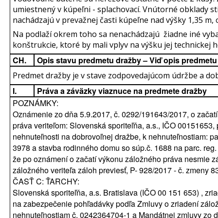
umiestnený v kúpeľni - splachovací. Vnútorné obklady st
nachádzajú v prevažnej časti kúpeľne nad výšky 1,35 m, 
Na podlaží okrem toho sa nenachádzajú žiadne iné vyb
konštrukcie, ktoré by mali vplyv na výšku jej technickej 
CH.
Opis stavu predmetu dražby – Viď opis predmetu
Predmet dražby je v stave zodpovedajúcom údržbe a dobe
I.
Práva a záväzky viaznuce na predmete dražby
POZNÁMKY:
Oznámenie zo dňa 5.9.2017, č. 0292/191643/2017, o začat
práva veriteľom: Slovenská sporiteľňa, a.s., IČO 00151653,
nehnuteľnosti na dobrovoľnej dražbe, k nehnuteľnostiam: pa
3978 a stavba rodinného domu so súp.č. 1688 na parc. reg.
že po oznámení o začatí výkonu záložného práva nesmie z
záložného veriteľa záloh previesť, P- 928/2017 - č. zmeny 
ČASŤ C: ŤARCHY:
Slovenská sporiteľňa, a.s. Bratislava (IČO 00 151 653) , zr
na zabezpečenie pohľadávky podľa Zmluvy o zriadení zálo
nehnuteľnostiam č. 0242364704-1 a Mandátnej zmluvy zo 