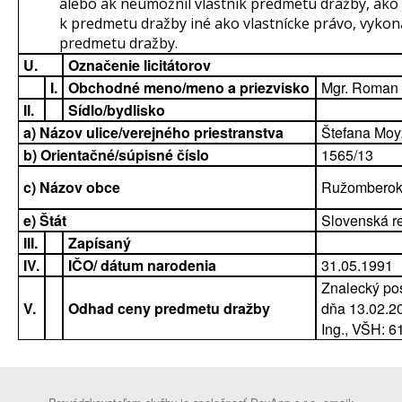
alebo ak neumožnil vlastník predmetu dražby, ako 
k predmetu dražby iné ako vlastnícke právo, vykon
predmetu dražby.
U.
Označenie licitátorov
I.
Obchodné meno/meno a priezvisko
Mgr. Roman
II.
Sídlo/bydlisko
a) Názov ulice/verejného priestranstva
Štefana Mo
b) Orientačné/súpisné číslo
1565/13
c) Názov obce
Ružombero
e) Štát
Slovenská r
III.
Zapísaný
IV.
IČO/ dátum narodenia
31.05.1991
Znalecký po
V.
Odhad ceny predmetu dražby
dňa 13.02.2
Ing., VŠH: 