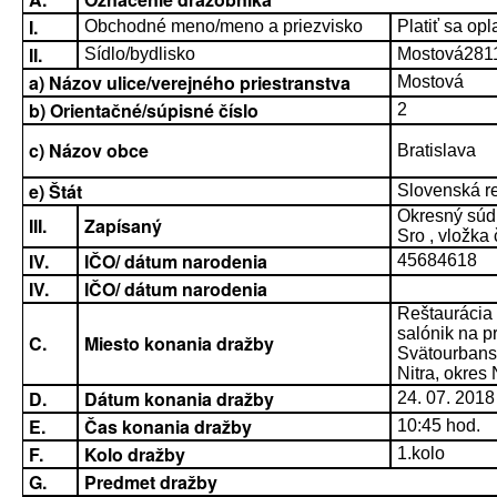
I.
Obchodné meno/meno a priezvisko
Platiť sa opla
II.
Sídlo/bydlisko
Mostová2811
a) Názov ulice/verejného priestranstva
Mostová
b) Orientačné/súpisné číslo
2
c) Názov obce
Bratislava
e) Štát
Slovenská r
Okresný súd B
III.
Zapísaný
Sro , vložka
IV.
IČO/ dátum narodenia
45684618
IV.
IČO/ dátum narodenia
Reštaurácia
salónik na p
C.
Miesto konania dražby
Svätourbans
Nitra, okres 
D.
Dátum konania dražby
24. 07. 2018
E.
Čas konania dražby
10:45 hod.
F.
Kolo dražby
1.kolo
G.
Predmet dražby