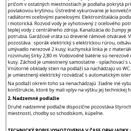
pričom v ostatných miestnostiach je podlaha pokrytá p
povlakovou krytinou. Ústredné vykurovanie je konvekčn
radiátormi oceľovými panelovými. Elektroinštalácia podla
i motorická. Rozvod vody je vyhotovený z oceľového pot
teplej vody z centrálneho zdroja. Kanalizácia do žumpy je
potrubia. Garážové vráta sú drevené rámové otváravé. 
pozostáva : sporák elektrický s elektrickou rúrou, odsáv
umývadlo nerezové 2 kusy; kuchynská linka je z materiá
rozvinutej šírky 2,80 m. Vodovodné batérie sú nerezové 
kusy. Záchod je umiestnený samostatne - splachovací s
Vnútorné obklady stien na podlaží sa nachádzajú vo WC
je umiestnený elektrický rozvádzač s automatickým isten
Na podlaží okrem toho sa nenachádzajú žiadne iné vyb
konštrukcie, ktoré by mali vplyv na výšku jej technickej 
2. Nadzemné podlažie
Druhé nadzemné podlažie dispozične pozostáva štyroc
miestností, chodby so schodiskom, kúpeľne.
TECHNICKÝ POPIS VYHOTOVENIA V ČASE OBHLIADKY :