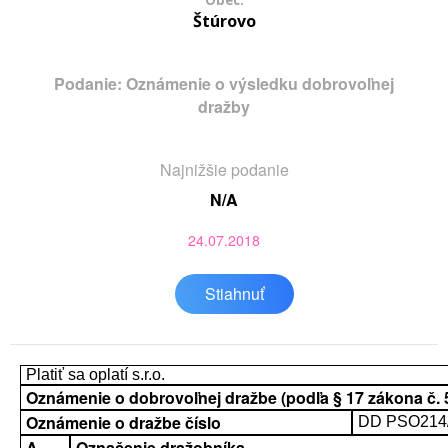
Obec:
Štúrovo
Podanie: Oznámenie o výsledku dobrovoľnej
dražby
Najnižšie podanie
N/A
24.07.2018
Stiahnuť
Platiť sa oplatí s.r.o.
Oznámenie o dobrovoľnej dražbe (podľa § 17 zákona č. 52
Oznámenie o dražbe číslo
DD PSO214
A.
Označenie dražobníka