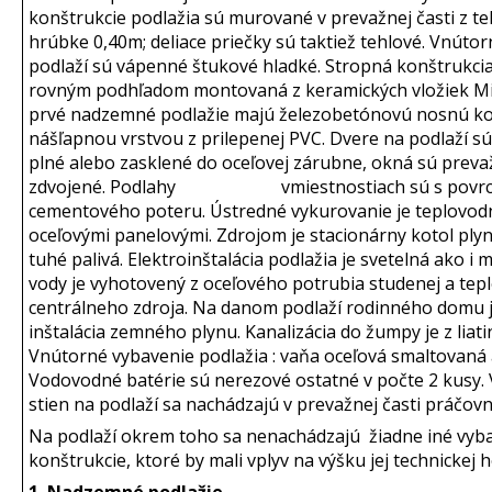
konštrukcie podlažia sú murované v prevažnej časti z te
hrúbke 0,40m; deliace priečky sú taktiež tehlové. Vnúto
podlaží sú vápenné štukové hladké. Stropná konštrukcia 
rovným podhľadom montovaná z keramických vložiek Mi
prvé nadzemné podlažie majú železobetónovú nosnú ko
nášľapnou vrstvou z prilepenej PVC. Dvere na podlaží s
plné alebo zasklené do oceľovej zárubne, okná sú prev
zdvojené. Podlahy vmiestnostiach sú s povrc
cementového poteru. Ústredné vykurovanie je teplovodn
oceľovými panelovými. Zdrojom je stacionárny kotol plyn
tuhé palivá. Elektroinštalácia podlažia je svetelná ako i
vody je vyhotovený z oceľového potrubia studenej a tepl
centrálneho zdroja. Na danom podlaží rodinného domu j
inštalácia zemného plynu. Kanalizácia do žumpy je z liat
Vnútorné vybavenie podlažia : vaňa oceľová smaltovaná
Vodovodné batérie sú nerezové ostatné v počte 2 kusy.
stien na podlaží sa nachádzajú v prevažnej časti práčov
Na podlaží okrem toho sa nenachádzajú žiadne iné vyb
konštrukcie, ktoré by mali vplyv na výšku jej technickej 