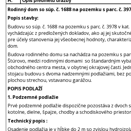
H.
Opis predmetu dražby
Rodinný dom so súp. č. 1688 na pozemku s parc. č. 397
Popis stavby:
Budovu so súp. č. 1688 na pozemku s parc. č. 3978 v kat. 
vychádzajúc z predložených dokladov, ako aj jej skutočn
pre účely stanovenia jej všeobecnej hodnoty, charakter
dom.
Budova rodinného domu sa nachádza na pozemku s parc. č
Štúrovo, medzi rodinnými domami so štandardným vyb
obchodného centra mesta, v obytnej okrajovej časti. Je
stojacu budovu s dvoma nadzemnými podlažiami, bez po
plochou strechou, vstavanou garážou.
POPIS PODLAŽÍ
1. Podzemné podlažie
Prvé podzemné podlažie dispozične pozostáva z dvoch s
kotolne, dielne, špajze, chodby a schodiskového priestor
Technický popis :
Osadenie podlažia je v hĺbke do 2 m so zvislou hydroizolá