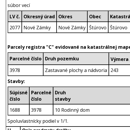
súbor vecí
LV č.
Okresný úrad
Okres
Obec
Katastr
2077
Nové Zámky
Nové Zámky
Štúrovo
Štúrovo
Parcely registra "C" evidované na katastrálnej map
Parcelné číslo
Druh pozemku
Výmera
3978
Zastavané plochy a nádvoria
243
Stavby:
Súpisné
Parcelné
Druh
číslo
číslo
sta
1688
3978
10 Rodinný dom
Spoluvlastnícky podiel v 1/1.