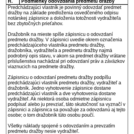
R.
Podmienky odovzdania predmetu dražby
Predchádzajúci vlastník je povinný odovzdať predmet
dražby na základe predloženia osvedčeného odpisu
notárskej zápisnice a doloženia totožnosti vydražiteľa
bez zbytočných prieťahov.
Dražobník na mieste spíše zápisnicu o odovzdaní
predmetu dražby. V zápisnici uvedie okrem označenia
predchádzajúceho vlastníka predmetu dražby,
dražobníka, vydražiteľa a predmetu dražby najmä
podrobný opis stavu, v akom sa predmet dražby vrátane
príslušenstva nachádzal pri odovzdaní práv a záväzkov
viaznucich na predmete dražby.
Zápisnicu o odovzdaní predmetu dražby podpíšu
predchádzajúci vlastník predmetu dražby, vydražiteľ a
dražobník. Jedno vyhotovenie zápisnice dostane
predchádzajúci vlastník a dve vyhotovenia dostane
vydražiteľ. Ak niektorá osoba odmietne zápisnicu
podpísať alebo ju prevziať, táto skutočnosť sa vyznačí v
zápisnici a zápisnica sa považuje za odovzdanú aj tejto
osobe; o tom dražobník túto osobu poučí.
Všetky náklady spojené s odovzdaním a prevzatím
predmetu dražby nesie vydražiteľ.