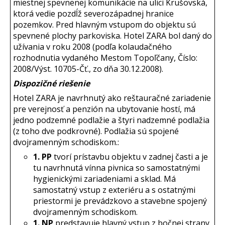
miestnej spevnenej komunikácie na ulici Krušovská,
ktorá vedie pozdĺž severozápadnej hranice
pozemkov. Pred hlavným vstupom do objektu sú
spevnené plochy parkoviska. Hotel ZARA bol daný do
užívania v roku 2008 (podľa kolaudačného
rozhodnutia vydaného Mestom Topoľčany, Číslo:
2008/Výst. 10705-Čť., zo dňa 30.12.2008).
Dispozičné riešenie
Hotel ZARA je navrhnutý ako reštauračné zariadenie
pre verejnosť a penzión na ubytovanie hostí, má
jedno podzemné podlažie a štyri nadzemné podlažia
(z toho dve podkrovné). Podlažia sú spojené
dvojramenným schodiskom.:
1. PP
tvorí prístavbu objektu v zadnej časti a je
tu navrhnutá vínna pivnica so samostatnými
hygienickými zariadeniami a sklad. Má
samostatný vstup z exteriéru a s ostatnými
priestormi je prevádzkovo a stavebne spojený
dvojramenným schodiskom.
1. NP
predstavuje hlavný vstup z bočnej strany