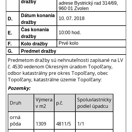
dražby
adrese Bystrický rad 314/69,
960 01 Zvolen
Dátum konania
D.
10. 07. 2018
dražby
Čas konania
E.
10:00 hod.
dražby
F.
Kolo dražby
Prvé kolo
G.
Predmet dražby
Predmetom dražby sú nehnuteľnosti zapísané na LV
č. 4530 vedenom Okresným úradom Topoľčany,
odbor katastrálny pre okres Topoľčany, obec
Topoľčany, katastrálne územie Topoľčany:
Pozemky:
Výmera
Spoluvlastnícky
Druh
p.č.
v m2
podiel úpadcu
orná
pôda
1309
4811/5
1/1