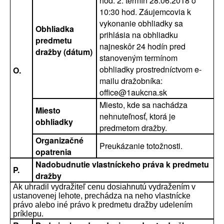
hod. 2. termín 28.06.2018 o
10:30 hod. Záujemcovia k
vykonanie obhliadky sa
Obhliadka
prihlásia na obhliadku
predmetu
najneskôr 24 hodín pred
dražby (dátum)
stanoveným termínom
obhliadky prostredníctvom e-
O.
mailu dražobníka:
office@1aukcna.sk
Miesto, kde sa nachádza
Miesto
nehnuteľnosť, ktorá je
obhliadky
predmetom dražby.
Organizačné
Preukázanie totožnosti.
opatrenia
Nadobudnutie vlastníckeho práva k predmetu
P.
dražby
Ak uhradil vydražiteľ cenu dosiahnutú vydražením v
ustanovenej lehote, prechádza na neho vlastnícke
právo alebo iné právo k predmetu dražby udelením
príklepu.