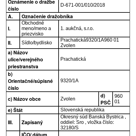
Oznámenie o dražbe
D-671-001/010/2018
číslo
A.
Označenie dražobníka
Obchodné
I.
meno/meno a
1. aukčná, s.r.o.
priezvisko
Prachatická9320/1A960 01
II.
Sídlo/bydlisko
Zvolen
a) Názov
ulice/verejného
Prachatická
priestranstva
b)
Orientačné/súpisné
9320/1A
číslo
d)
960
c) Názov obce
Zvolen
PSČ
01
e) Štát
Slovenská republika
Okresný súd Banská Bystrica ,
III.
Zapísaný
oddiel: Sro , vložka číslo:
32180/S
IČO/ dátum