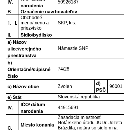
IV.
50926187
narodenia
B.
Označenie navrhovateľov
Obchodné
1.
I.
meno/meno a
SKP, k.s.
priezvisko
II.
Sídlo/bydlisko
a) Názov
ulice/verejného
Námestie SNP
priestranstva
b)
Orientačné/súpisné
74/28
číslo
d)
c) Názov obce
Zvolen
96001
PSČ
e) Štát
Slovenská republika
IČO/ dátum
IV.
44915691
narodenia
Zasadacia miestnosť
Notárskeho úradu JUDr. Jozefa
Miesto konania
C.
Brázdila, notára so sídlom na