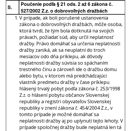
Poučenie podľa § 21 ods. 2 až 6 zákona č.
S.
527/2002 Z.z. o dobrovoľných dražbách
V prípade, ak boli porušené ustanovenia
zákona o dobrovoľných dražbách, môže osoba,
ktorá tvrdí, že tým bola dotknutá na svojich
právach, požiadať súd, aby určil neplatnosť
dražby. Právo domáhať sa určenia neplatnosti
dražby zaniká, ak sa neuplatní do troch
mesiacov odo dňa príklepu, ak dôvody
neplatnosti dražby súvisia so spáchaním
trestného činu a zároveň ide o dražbu domu
alebo bytu, v ktorom má predchádzajúci
vlastník predmetu dražby v čase príklepu
hlásený trvalý pobyt podľa zákona č. 253/1998
Z.z. o hlásení pobytu občanov Slovenskej
republiky a registri obyvateľov Slovenskej
republiky v znení zákona č. 454/2004 Z.z., v
tomto prípade je možné domáhať sa
neplatnosti dražby aj po uplynutí tejto lehoty. V
prípade spoločnej dražby bude neplatná len tá