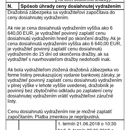
N.
Spôsob úhrady ceny dosiahnutej vydražením
Dražobná zábezpeka sa vydražiteľovi započítava do
ceny dosiahnutej vydražením.
Ak nie je cena dosiahnutá vydražením vyššia ako 6
640,00 EUR, je vydražiteľ povinný zaplatiť cenu
dosiahnutú vydražením hneď po skončení dražby. Ak je
cena dosiahnutá vydražením vyššia ako 6 640,00 EUR,
je vydražiteľ povinný zaplatiť cenu dosiahnutú
vydražením do 15 dní od skončenia dražby, ak sa
vydražiteľ s navrhovateľom dražby nedohodli inak.
Ak bola vydražiteľom zložená dražobná zábezpeka vo
forme listiny preukazujúcej vydanie bankovej záruky, je
vydražiteľ povinný zaplatiť cenu dosiahnutú vydražením
v plnej výške v lehote vyššie uvedenej, dražobník je
povinný bez zbytočného odkladu po zaplatení ceny
dosiahnutej vydražením vrátiť vydražiteľovi záručné
listy.
Cenu dosiahnutú vydražením nie je možné zaplatiť
započítaním. Platba zmenkou je neprípustná.
1. termín 21.06.2018 o 10:30