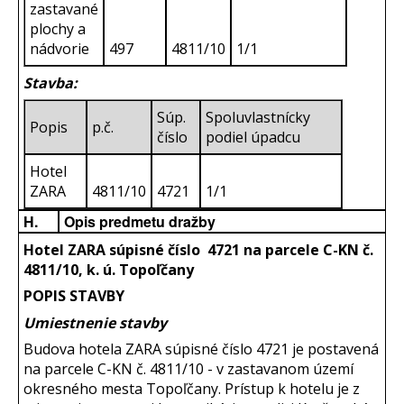
zastavané
plochy a
nádvorie
497
4811/10
1/1
Stavba:
Súp.
Spoluvlastnícky
Popis
p.č.
číslo
podiel úpadcu
Hotel
ZARA
4811/10
4721
1/1
H.
Opis predmetu dražby
Hotel ZARA súpisné číslo 4721 na parcele C-KN č.
4811/10, k. ú. Topoľčany
POPIS STAVBY
Umiestnenie stavby
Budova hotela ZARA súpisné číslo 4721 je postavená
na parcele C-KN č. 4811/10 - v zastavanom území
okresného mesta Topoľčany. Prístup k hotelu je z