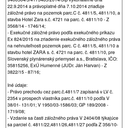
22.9.2014 a právoplatné dňa 7.10.2014 zriaďuje
záložné právo na pozemok parc.C č. 4811/5, 4811/10, a
stavba Hotel Zara s.č. 4721 na parc. č. 4811/10 - Z
3568/14 - 1746/14;
- Exekučné záložné právo podľa exekučného príkazu
Ex 824/2015 na zriadenie exekučného záložného práva
na nehnuteľnosti pozemok parc. C č. 4811/5, 4811/10 a
stavbu hotel ZARA s. č. 4721 na parc. č. 4811/10, pre
Slovenský plynárenský priemysel a.s., Bratislava, IČO:
35815256, ExÚ Humenné (JUDr. Ján Harvan) - Z
3822/15 - 87/16;
Iné údaje:
- Právo prechodu cez parc.č.4811/7 zapísaná v LV č.
2354 v prospech vlastníka parc.č. 4811/10 podľa V
38/01- 131/01; V 1950/03-1586/03; GP 189/2008 -
1719/08;
- Vzdanie sa časti záložného práva V 2404/08 týkajúce
sa parciel č. 4811/22,4811/26,4811/27 podľa Z 356/10-