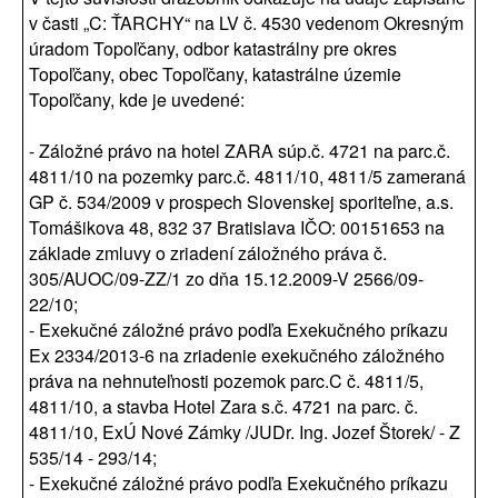
v časti „C: ŤARCHY“ na LV č. 4530 vedenom Okresným
úradom Topoľčany, odbor katastrálny pre okres
Topoľčany, obec Topoľčany, katastrálne územie
Topoľčany, kde je uvedené:
- Záložné právo na hotel ZARA súp.č. 4721 na parc.č.
4811/10 na pozemky parc.č. 4811/10, 4811/5 zameraná
GP č. 534/2009 v prospech Slovenskej sporiteľne, a.s.
Tomášikova 48, 832 37 Bratislava IČO: 00151653 na
základe zmluvy o zriadení záložného práva č.
305/AUOC/09-ZZ/1 zo dňa 15.12.2009-V 2566/09-
22/10;
- Exekučné záložné právo podľa Exekučného príkazu
Ex 2334/2013-6 na zriadenie exekučného záložného
práva na nehnuteľnosti pozemok parc.C č. 4811/5,
4811/10, a stavba Hotel Zara s.č. 4721 na parc. č.
4811/10, ExÚ Nové Zámky /JUDr. Ing. Jozef Štorek/ - Z
535/14 - 293/14;
- Exekučné záložné právo podľa Exekučného príkazu