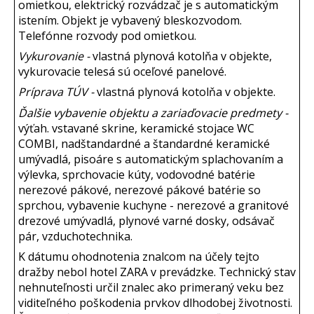
omietkou, elektrický rozvádzač je s automatickým
istením. Objekt je vybavený bleskozvodom.
Telefónne rozvody pod omietkou.
Vykurovanie -
vlastná plynová kotolňa v objekte,
vykurovacie telesá sú oceľové panelové.
Príprava TÚV -
vlastná plynová kotolňa v objekte.
Ďalšie vybavenie objektu a zariaďovacie predmety -
výťah. vstavané skrine, keramické stojace WC
COMBI, nadštandardné a štandardné keramické
umývadlá, pisoáre s automatickým splachovaním a
výlevka, sprchovacie kúty, vodovodné batérie
nerezové pákové, nerezové pákové batérie so
sprchou, vybavenie kuchyne - nerezové a granitové
drezové umývadlá, plynové varné dosky, odsávač
pár, vzduchotechnika.
K dátumu ohodnotenia znalcom na účely tejto
dražby nebol hotel ZARA v prevádzke. Technický stav
nehnuteľnosti určil znalec ako primeraný veku bez
viditeľného poškodenia prvkov dlhodobej životnosti.