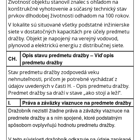
Životnosť objektu stanovil znalec s ohľadom na
konštrukčné vyhotovenie a súčasný technický stav
prvkov dlhodobej životnosti odhadom na 100 rokov.
V lokalite sú situované všetky podstatné inžinierske
siete v dostatočných kapacitách pre účely predmetu
dražby. Objekt je napojený na verejný vodovod,
plynovod a elektrickú energiu z distribučnej siete.
Opis stavu predmetu dražby – Viď opis
CH.
predmetu dražby
Stav predmetu dražby zodpovedá veku
nehnuteľnosti, pričom je potrebné vychádzať z
údajov uvedených v časti H. - Opis predmetu dražby.
Predmet dražby sa draží v stave „ako stojí a leží“.
I.
Práva a záväzky viaznuce na predmete dražby
Dražobník nezistil žiadne práva a záväzky viaznuce na
predmete dražby a s ním spojené, ktoré podstatným
spôsobom ovplyvňujú hodnotu predmetu dražby.
V tejto súvislosti dražobník odkazuje na údaje zapísané