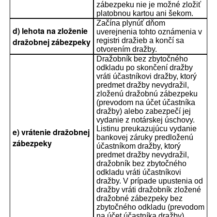
zábezpeku nie je možné zložiť
platobnou kartou ani šekom.
Začína plynúť dňom
d) lehota na zloženie
uverejnenia tohto oznámenia v
dražobnej zábezpeky
registri dražieb a končí sa
otvorením dražby.
Dražobník bez zbytočného
odkladu po skončení dražby
vráti účastníkovi dražby, ktorý
predmet dražby nevydražil,
zloženú dražobnú zábezpeku
(prevodom na účet účastníka
dražby) alebo zabezpečí jej
vydanie z notárskej úschovy.
Listinu preukazujúcu vydanie
e) vrátenie dražobnej
bankovej záruky predloženú
zábezpeky
účastníkom dražby, ktorý
predmet dražby nevydražil,
dražobník bez zbytočného
odkladu vráti účastníkovi
dražby. V prípade upustenia od
dražby vráti dražobník zložené
dražobné zábezpeky bez
zbytočného odkladu (prevodom
na účet účastníka dražby).