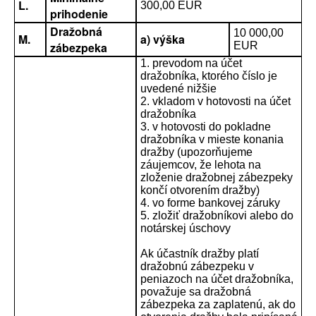
L.
300,00 EUR
prihodenie
Dražobná
10 000,00
M.
a) výška
zábezpeka
EUR
1. prevodom na účet
dražobníka, ktorého číslo je
uvedené nižšie
2. vkladom v hotovosti na účet
dražobníka
3. v hotovosti do pokladne
dražobníka v mieste konania
dražby (upozorňujeme
záujemcov, že lehota na
zloženie dražobnej zábezpeky
končí otvorením dražby)
4. vo forme bankovej záruky
5. zložiť dražobníkovi alebo do
notárskej úschovy
Ak účastník dražby platí
dražobnú zábezpeku v
peniazoch na účet dražobníka,
považuje sa dražobná
zábezpeka za zaplatenú, ak do