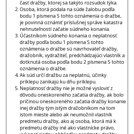
časť dražby, ktorej sa takýto rozsudok týka.
Osoba, ktorá podala na súde žalobu podľa
bodu 1 písmena S tohto oznámenia o dražbe,
je povinná oznámiť príslušnej správe katastra
nehnuteľností začatie súdneho konania.
Účastníkom súdneho konania o neplatnosť
dražby podľa bodu 1 písmena S tohto
oznámenia o dražbe sú navrhovateľ dražby,
dražobník, vydražiteľ, predchádzajúci vlastník a
dotknutá osoba podľa bodu 2 písmena S tohto
oznámenia o dražbe.
Ak súd určí dražbu za neplatnú, účinky
príklepu zanikajú ku dňu príklepu.
Neplatnosť dražby nie je možné vysloviť z
dôvodu oneskoreného začatia dražby, ak bolo
príčinou oneskoreného začatia dražby konanie
inej dražby tým istým dražobníkom na tom
istom mieste alebo ak neumožnil vlastník
predmetu dražby, ako aj osoba, ktorá má k
predmetu dražby iné ako vlastnícke právo,