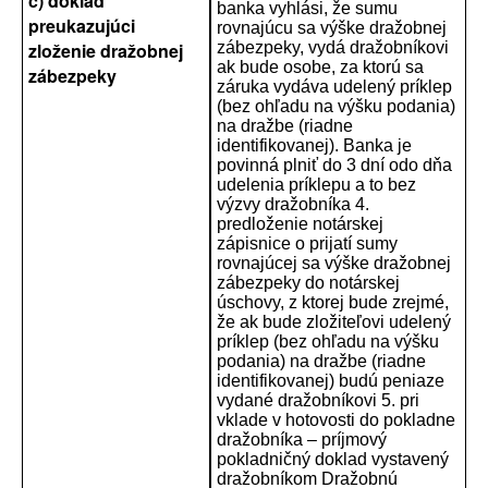
c) doklad
banka vyhlási, že sumu
preukazujúci
rovnajúcu sa výške dražobnej
zloženie dražobnej
zábezpeky, vydá dražobníkovi
ak bude osobe, za ktorú sa
zábezpeky
záruka vydáva udelený príklep
(bez ohľadu na výšku podania)
na dražbe (riadne
identifikovanej). Banka je
povinná plniť do 3 dní odo dňa
udelenia príklepu a to bez
výzvy dražobníka 4.
predloženie notárskej
zápisnice o prijatí sumy
rovnajúcej sa výške dražobnej
zábezpeky do notárskej
úschovy, z ktorej bude zrejmé,
že ak bude zložiteľovi udelený
príklep (bez ohľadu na výšku
podania) na dražbe (riadne
identifikovanej) budú peniaze
vydané dražobníkovi 5. pri
vklade v hotovosti do pokladne
dražobníka – príjmový
pokladničný doklad vystavený
dražobníkom Dražobnú