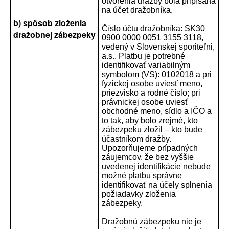
otvorenia dražby bola pripísaná
na účet dražobníka.
b) spôsob zloženia
Číslo účtu dražobníka: SK30
dražobnej zábezpeky
0900 0000 0051 3155 3118,
vedený v Slovenskej sporiteľni,
a.s.. Platbu je potrebné
identifikovať variabilným
symbolom (VS): 0102018 a pri
fyzickej osobe uviesť meno,
priezvisko a rodné číslo; pri
právnickej osobe uviesť
obchodné meno, sídlo a IČO a
to tak, aby bolo zrejmé, kto
zábezpeku zložil – kto bude
účastníkom dražby.
Upozorňujeme prípadných
záujemcov, že bez vyššie
uvedenej identifikácie nebude
možné platbu správne
identifikovať na účely splnenia
požiadavky zloženia
zábezpeky.
Dražobnú zábezpeku nie je