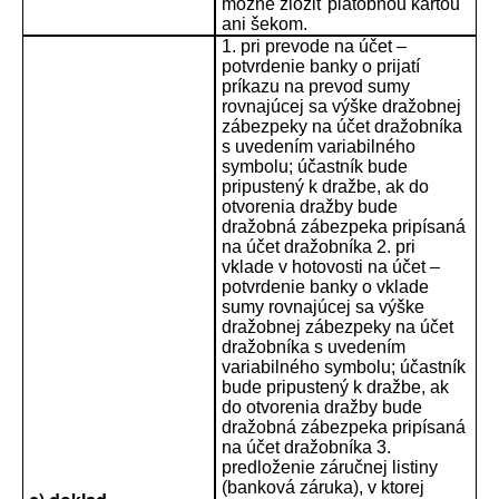
možné zložiť platobnou kartou
ani šekom.
1. pri prevode na účet –
potvrdenie banky o prijatí
príkazu na prevod sumy
rovnajúcej sa výške dražobnej
zábezpeky na účet dražobníka
s uvedením variabilného
symbolu; účastník bude
pripustený k dražbe, ak do
otvorenia dražby bude
dražobná zábezpeka pripísaná
na účet dražobníka 2. pri
vklade v hotovosti na účet –
potvrdenie banky o vklade
sumy rovnajúcej sa výške
dražobnej zábezpeky na účet
dražobníka s uvedením
variabilného symbolu; účastník
bude pripustený k dražbe, ak
do otvorenia dražby bude
dražobná zábezpeka pripísaná
na účet dražobníka 3.
predloženie záručnej listiny
(banková záruka), v ktorej