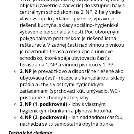
objektu (závetrie a zádverie) do vstupnej haly s
centrálnym schodiskom na 2. NP. Z haly vedie
vľavo vstup do jedálne - pizzerie, vpravo je
riešená kuchyňa, sklady sociálno-hygienické
vybavenie personálu a hostí. Pod otvoreným
polygonálnym prístreškom je riešená letná
reštaurácia. V zadnej časti nad vínnou pivnicou
je navrhnutá terasa a obslužné a únikové
schodisko, ktoré spája ubytovaciu časť s
terasou na 1. NP a vínnou pivnicou v 1. PP..
2. NP
je prevádzkovo a dispozične riešené ako
ubytovacia časť - recepcia s kanceláriou, sklady
prádla a izby s vlastnými hygienickými
zariadeniami (sprchovací kút, umývadlo, WC -
prístupné z chodby každej izby.
3. NP (1. podkrovné)
- izby s vlastnými
hygienickými bunkami a plynová kotolňa.
4. NP (2. podkrovné)
- len nad zadnou časťou,
nachádza sa tu samostatná obytná bunka.
Technické riešenie: