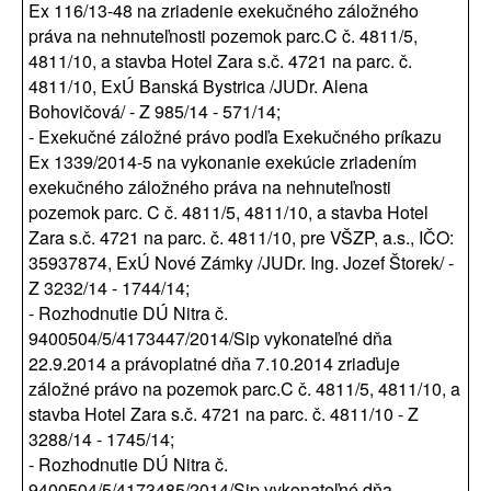
Ex 116/13-48 na zriadenie exekučného záložného
práva na nehnuteľnosti pozemok parc.C č. 4811/5,
4811/10, a stavba Hotel Zara s.č. 4721 na parc. č.
4811/10, ExÚ Banská Bystrica /JUDr. Alena
Bohovičová/ - Z 985/14 - 571/14;
- Exekučné záložné právo podľa Exekučného príkazu
Ex 1339/2014-5 na vykonanie exekúcie zriadením
exekučného záložného práva na nehnuteľnosti
pozemok parc. C č. 4811/5, 4811/10, a stavba Hotel
Zara s.č. 4721 na parc. č. 4811/10, pre VŠZP, a.s., IČO:
35937874, ExÚ Nové Zámky /JUDr. Ing. Jozef Štorek/ -
Z 3232/14 - 1744/14;
- Rozhodnutie DÚ Nitra č.
9400504/5/4173447/2014/Sip vykonateľné dňa
22.9.2014 a právoplatné dňa 7.10.2014 zriaďuje
záložné právo na pozemok parc.C č. 4811/5, 4811/10, a
stavba Hotel Zara s.č. 4721 na parc. č. 4811/10 - Z
3288/14 - 1745/14;
- Rozhodnutie DÚ Nitra č.
9400504/5/4173485/2014/Sip vykonateľné dňa