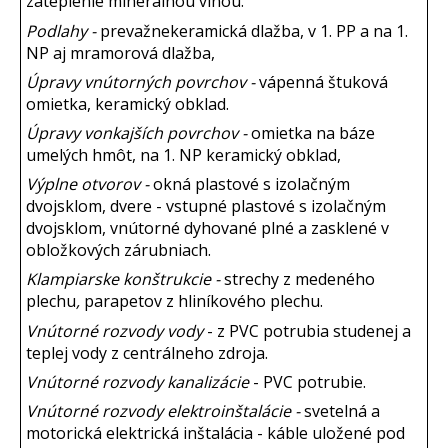
zateplenie minerálnou vlnou.
Podlahy -
prevažne
keramická dlažba, v 1. PP a na 1.
NP aj mramorová dlažba,
Úpravy vnútorných povrchov -
vápenná štuková
omietka, keramický obklad.
Úpravy vonkajších povrchov -
omietka na báze
umelých hmôt, na 1. NP keramický obklad,
Výplne otvorov -
okná plastové s izolačným
dvojsklom, dvere - vstupné plastové s izolačným
dvojsklom, vnútorné dyhované plné a zasklené v
obložkových zárubniach.
Klampiarske konštrukcie -
strechy z medeného
plechu
,
parapetov z hliníkového plechu.
Vnútorné rozvody vody
- z PVC potrubia studenej a
teplej vody z centrálneho zdroja.
Vnútorné rozvody kanalizácie
- PVC potrubie.
Vnútorné rozvody elektroinštalácie -
svetelná a
motorická elektrická inštalácia - káble uložené pod