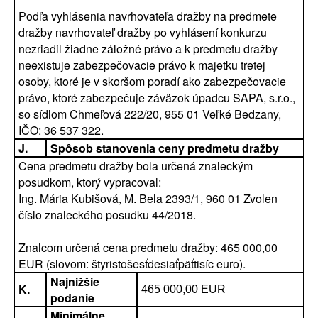
Podľa vyhlásenia navrhovateľa dražby na predmete
dražby navrhovateľ dražby po vyhlásení konkurzu
nezriadil žiadne záložné právo a k predmetu dražby
neexistuje zabezpečovacie právo k majetku tretej
osoby, ktoré je v skoršom poradí ako zabezpečovacie
právo, ktoré zabezpečuje záväzok úpadcu SAPA, s.r.o.,
so sídlom Chmeľová 222/20, 955 01 Veľké Bedzany,
IČO: 36 537 322.
J.
Spôsob stanovenia ceny predmetu dražby
Cena predmetu dražby bola určená znaleckým
posudkom, ktorý vypracoval:
Ing. Mária Kubišová, M. Bela 2393/1, 960 01 Zvolen
číslo znaleckého posudku 44/2018.
Znalcom určená cena predmetu dražby: 465 000,00
EUR (slovom: štyristošesťdesiaťpäťtisíc euro).
Najnižšie
K.
465 000,00 EUR
podanie
Minimálne