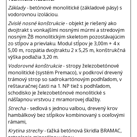
Základy -
betónové monolitické (základové pásy) s
vodorovnou izoláciou.
Zvislé nosné konštrukcie
- objekt je riešený ako
dvojtrakt s vonkajšími nosnými múrmi a stredovým
nosným ŽB monolitickým skeletom pozostávajúcim
zo stĺpov a prievlaku. Modul stĺpov je 3,00m + 4 x
5,00 m, rozpätia dvojtraktu 2 x 5,25 m, konštrukčná
výška podlažia 3,20 m.
Vodorovné konštrukcie
- stropy železobetónové
monolitické (systém Premaco), v podkroví drevený
trámový strop so sadrokartónovým podhľadom, v
reštauračnej časti na 1. NP tiež s podhľadom,
schodisko je železobetónové monolitické s
nášľapnou vrstvou z mramorovej dlažby.
Strecha
- sedlová s jednou valbou, drevený krov
hambálkový bez stĺpikov kombinovaný s oceľovými
rámami,
Krytina strechy -
ťažká betónová škridla BRAMAC,