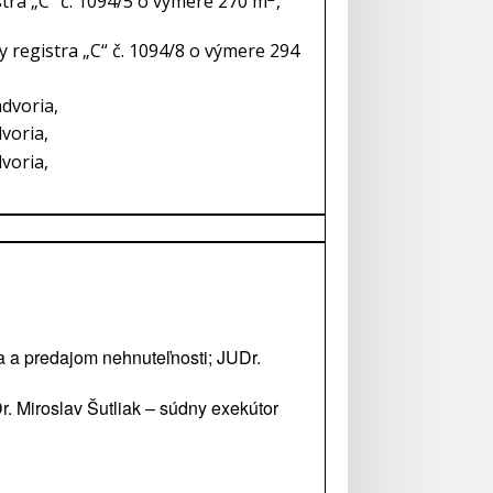
ra „C“ č. 1094/5 o výmere 270 m
,
 registra „C“ č. 1094/8 o výmere 294
dvoria,
voria,
voria,
a predajom nehnuteľnosti; JUDr.
. Miroslav Šutliak – súdny exekútor