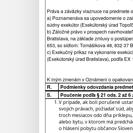
Práva a záväzky viaznuce na predmete 
a) Poznamenáva sa upovedomenie o začat
súdny exekútor (Exekútorský úrad Topoľ
b) Záložné právo v prospech navrhovateľ
Bratislava, na základe zmluvy o postúpe
653, so sídlom: Tomášikova 48, 832 37 Br
c) Exekučný príkaz na vykonanie exekúci
(Exekútorský úrad Bratislava), podľa EX
K iným zmenám v Oznámení o opakovanej
R.
Podmienky odovzdania predmet
S.
Poučenie podľa § 21 ods. 2 až 6
V prípade, ak boli porušené usta
svojich právach, požiadať súd, ab
troch mesiacov odo dňa príklepu,
alebo bytu, v ktorom má predchád
o hlásení pobytu občanov Slovensk