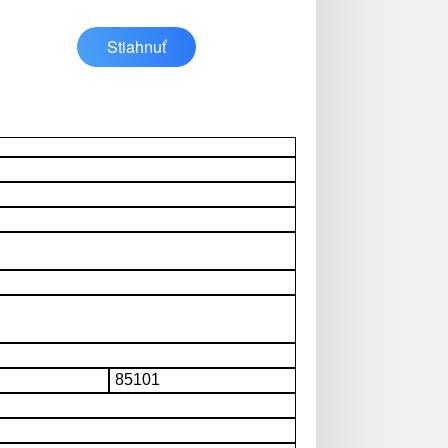
Stiahnuť
85101