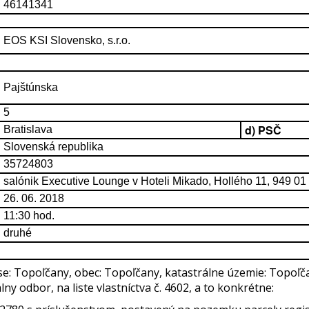
46141341
EOS KSI Slovensko, s.r.o.
Pajštúnska
5
d) PSČ
Bratislava
Slovenská republika
35724803
salónik Executive Lounge v Hoteli Mikado, Hollého 11, 949 01 
26. 06. 2018
11:30 hod.
druhé
e: Topoľčany, obec: Topoľčany, katastrálne územie: Topoľčan
 odbor, na liste vlastníctva č. 4602, a to konkrétne: