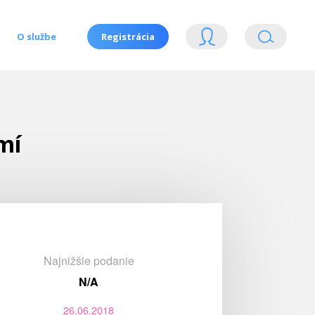
O službe
Registrácia
mí
Najnižšie podanie
N/A
26.06.2018