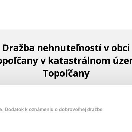
Dražba nehnuteľností v obci
opoľčany v katastrálnom úze
Topoľčany
e: Dodatok k oznámeniu o dobrovoľnej dražbe