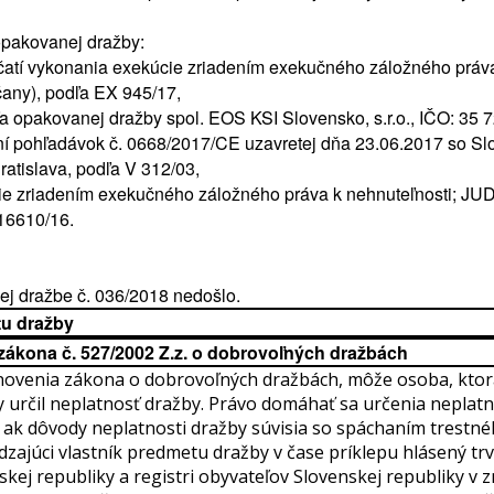
opakovanej dražby:
í vykonania exekúcie zriadením exekučného záložného práva n
čany), podľa EX 945/17,
a opakovanej dražby spol. EOS KSI Slovensko, s.r.o., IČO: 35 7
ní pohľadávok č. 0668/2017/CE uzavretej dňa 23.06.2017 so Slo
atislava, podľa V 312/03,
e zriadením exekučného záložného práva k nehnuteľnosti; JUDr
 16610/16.
 dražbe č. 036/2018 nedošlo.
u dražby
 zákona č. 527/2002 Z.z. o dobrovoľných dražbách
novenia zákona o dobrovoľných dražbách, môže osoba, ktorá
y určil neplatnosť dražby. Právo domáhať sa určenia neplatn
 ak dôvody neplatnosti dražby súvisia so spáchaním trestn
zajúci vlastník predmetu dražby v čase príklepu hlásený trv
ej republiky a registri obyvateľov Slovenskej republiky v z