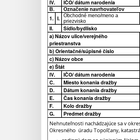
IV.
IČO/ dátum narodenia
B.
Označenie navrhovateľov
Obchodné meno/meno a
1.
I.
priezvisko
II.
Sídlo/bydlisko
a) Názov ulice/verejného
priestranstva
b) Orientačné/súpisné číslo
c) Názov obce
e) Štát
IV.
IČO/ dátum narodenia
C.
Miesto konania dražby
D.
Dátum konania dražby
E.
Čas konania dražby
F.
Kolo dražby
G.
Predmet dražby
Nehnuteľnosti nachádzajúce sa v okres
Okresného úradu Topoľčany, katastrálny