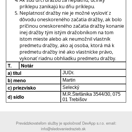
Ak súd určí dražbu za neplatnú, účinky
príklepu zanikajú ku dňu príklepu.
Neplatnosť dražby nie je možné vysloviť z
dôvodu oneskoreného začatia dražby, ak bolo
príčinou oneskoreného začatia dražby konanie
inej dražby tým istým dražobníkom na tom
istom mieste alebo ak neumožnil vlastník
predmetu dražby, ako aj osoba, ktorá má k
predmetu dražby iné ako vlastnícke právo,
vykonať riadnu obhliadku predmetu dražby.
T.
Notár
a) titul
JUDr.
b) meno
Martin
c) priezvisko
Selecký
M.R.Štefánika 3544/30, 075
d) sídlo
01 Trebišov
Prevádzkovateľom služby je spoločnosť DevApp s.r.o. email:
info@sledovaniedrazieb.sk