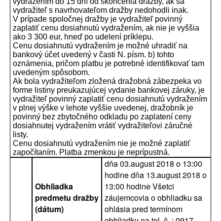
vydražením do 15 dní od skončenia dražby, ak sa
vydražiteľ s navrhovateľom dražby nedohodli inak.
V prípade spoločnej dražby je vydražiteľ povinný
zaplatiť cenu dosiahnutú vydražením, ak nie je vyššia
ako 3 300 eur, hneď po udelení príklepu.
Cenu dosiahnutú vydražením je možné uhradiť na
bankový účet uvedený v časti N. písm. b) tohto
oznámenia, pričom platbu je potrebné identifikovať tam
uvedeným spôsobom.
Ak bola vydražiteľom zložená dražobná zábezpeka vo
forme listiny preukazujúcej vydanie bankovej záruky, je
vydražiteľ povinný zaplatiť cenu dosiahnutú vydražením
v plnej výške v lehote vyššie uvedenej, dražobník je
povinný bez zbytočného odkladu po zaplatení ceny
dosiahnutej vydražením vrátiť vydražiteľovi záručné
listy.
Cenu dosiahnutú vydražením nie je možné zaplatiť
započítaním. Platba zmenkou je neprípustná.
dňa 03.august 2018 o 13:00
hodine dňa 13.august 2018 o
Obhliadka
13:00 hodine Všetci
predmetu dražby
záujemcovia o obhliadku sa
(dátum)
ohlásia pred termínom
obhliadky na tel. č. : 0917