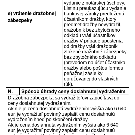
vydanie z notárskej úschovy.
Listinu preukazujúcu vydanie
e) vrátenie dražobnej
bankovej záruky predloženú
zábezpeky
účastníkom dražby, ktorý
predmet dražby nevydražil,
dražobník bez zbytočného
odkladu vráti účastníkovi
dražby V prípade upustenia
od dražby vráti dražobník
zložené dražobné zábezpeky
bez zbytočného odkladu
(prevodom na účet účastníka
dražby alebo poštou formou
peňažnej zásielky
doručovanej do vlastných
rúk).
N.
Spôsob úhrady ceny dosiahnutej vydražením
Dražobná zábezpeka sa vydražiteľovi započítava do
ceny dosiahnutej vydražením.
Ak nie je cena dosiahnutá vydražením vyššia ako 6 640
eur, je vydražiteľ povinný zaplatiť cenu dosiahnutú
vydražením hneď po skončení dražby.
Ak je cena dosiahnutá vydražením vyššia ako 6 640
eur, je vydražiteľ povinný zaplatiť cenu dosiahnutú