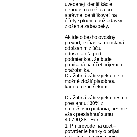
uvedenej identifikácie
nebude možné platbu
správne identifikovať na
účely splnenia požiadavky
zloženia zábezpeky.
Ak ide o bezhotovostný
prevod, je čiastka odoslaná
odpísaním z účtu
odosielateľa pod
podmienkou, že bude
pripísaná na účet príjemcu -
dražobníka.
Dražobnú zábezpeku nie je
možné zložiť platobnou
kartou alebo šekom.
Dražobná zábezpeka nesmie
presiahnuť 30% z
najnižšieho podania; nesmie
však presiahnuť sumu
49.790,88,- Eur.
1. Pri prevode na účet –
potvrdenie banky o prijatí
príkazu na prevod sumy