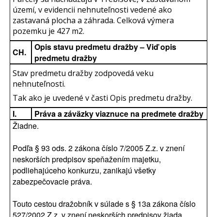
území, v evidencii nehnuteľnosti vedené ako
zastavaná plocha a záhrada. Celková výmera
pozemku je 427 m2.
Opis stavu predmetu dražby – Viď opis
CH.
predmetu dražby
Stav predmetu dražby zodpovedá veku
nehnuteľnosti.
Tak ako je uvedené v časti Opis predmetu dražby.
I.
Práva a záväzky viaznuce na predmete dražby
Žiadne.
Podľa § 93 ods. 2 zákona číslo 7/2005 Z.z. v znení
neskorších predpisov speňažením majetku,
podliehajúceho konkurzu, zanikajú všetky
zabezpečovacie práva.
Touto cestou dražobník v súlade s § 13a zákona číslo
527/2002 Z.z. v znení neskorších predpisov žiada