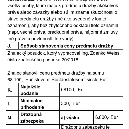
všetky osoby, ktoré majú k predmetu dražby akékoľvek
práva alebo záväzky alebo sú im známe skutočnosti o
stave predmetu dražby (iné ako uvedené v tomto
oznámení), aby bez zbytočného odkladu tieto oznámili
(napr. vecné práva, predkupné práva, nájomné zmluvy
iné práva a povinnosti, iné vady)
J.
Spôsob stanovenia ceny predmetu dražby
Znalecký posudok, ktorý vypracoval Ing. Zdenko Weiss,
číslo znaleckého posudku 20/2018.
Znalec stanovil cenu predmetu dražby na sumu
68.100,- Eur, slovom: Šestdesiatosemtisícsto Eur.
Najnižšie
K.
68100,- Eur
podanie
Minimálne
L.
300,- Eur
prihodenie
Dražobná
M.
a) výška
6.800,- Eur
zábezpeka
Dražobnú zábezpeku je