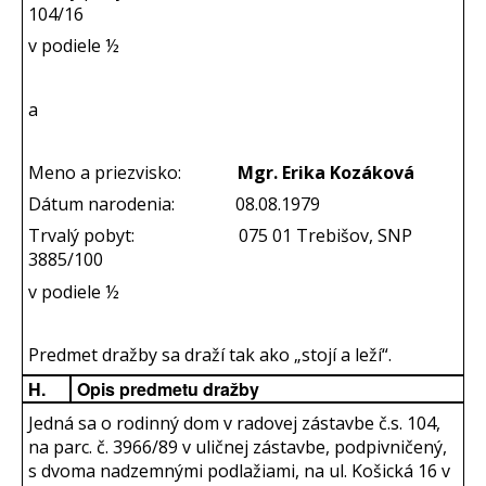
104/16
v podiele ½
a
Meno a priezvisko:
Mgr. Erika Kozáková
Dátum narodenia: 08.08.1979
Trvalý pobyt: 075 01 Trebišov, SNP
3885/100
v podiele ½
Predmet dražby sa draží tak ako „stojí a leží“.
H.
Opis predmetu dražby
Jedná sa o rodinný dom v radovej zástavbe č.s. 104,
na parc. č. 3966/89 v uličnej zástavbe, podpivničený,
s dvoma nadzemnými podlažiami, na ul. Košická 16 v