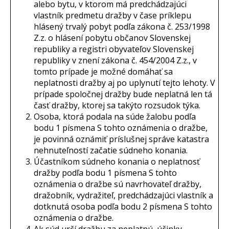
alebo bytu, v ktorom má predchádzajúci
vlastník predmetu dražby v čase príklepu
hlásený trvalý pobyt podľa zákona č. 253/1998
Z.z. o hlásení pobytu občanov Slovenskej
republiky a registri obyvateľov Slovenskej
republiky v znení zákona č. 454/2004 Z.z., v
tomto prípade je možné domáhať sa
neplatnosti dražby aj po uplynutí tejto lehoty. V
prípade spoločnej dražby bude neplatná len tá
časť dražby, ktorej sa takýto rozsudok týka.
Osoba, ktorá podala na súde žalobu podľa
bodu 1 písmena S tohto oznámenia o dražbe,
je povinná oznámiť príslušnej správe katastra
nehnuteľností začatie súdneho konania.
Účastníkom súdneho konania o neplatnosť
dražby podľa bodu 1 písmena S tohto
oznámenia o dražbe sú navrhovateľ dražby,
dražobník, vydražiteľ, predchádzajúci vlastník a
dotknutá osoba podľa bodu 2 písmena S tohto
oznámenia o dražbe.