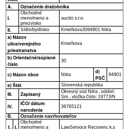
A.
Označenie dražobníka
Obchodné
I.
meno/meno a
auctio s.r.o.
priezvisko
II.
Sídlo/bydlisko
Kmeťkova3094901 Nitra
a) Názov
ulice/verejného
Kmeťkova
priestranstva
b) Orientačné/súpisné
30
číslo
d)
c) Názov obce
Nitra
94901
PSČ
e) Štát
Slovenská republika
Okresný súd Nitra , oddiel:
III.
Zapísaný
Sro , vložka číslo: 19773/N
IČO/ dátum
IV.
36765121
narodenia
B.
Označenie navrhovateľov
Obchodné
1.
I.
meno/meno a
LawServoce Recovery, k.s