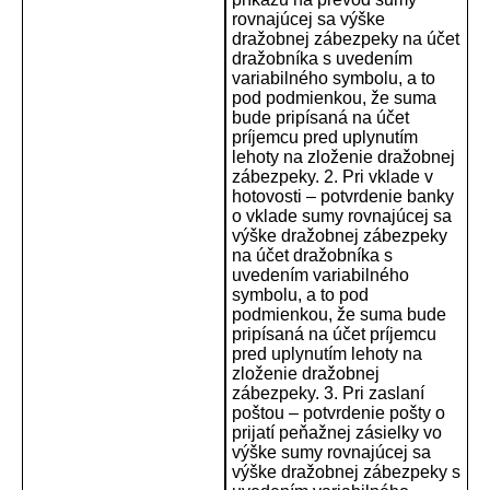
rovnajúcej sa výške
dražobnej zábezpeky na účet
dražobníka s uvedením
variabilného symbolu, a to
pod podmienkou, že suma
bude pripísaná na účet
príjemcu pred uplynutím
lehoty na zloženie dražobnej
zábezpeky. 2. Pri vklade v
hotovosti – potvrdenie banky
o vklade sumy rovnajúcej sa
výške dražobnej zábezpeky
na účet dražobníka s
uvedením variabilného
symbolu, a to pod
podmienkou, že suma bude
pripísaná na účet príjemcu
pred uplynutím lehoty na
zloženie dražobnej
zábezpeky. 3. Pri zaslaní
poštou – potvrdenie pošty o
prijatí peňažnej zásielky vo
výške sumy rovnajúcej sa
výške dražobnej zábezpeky s