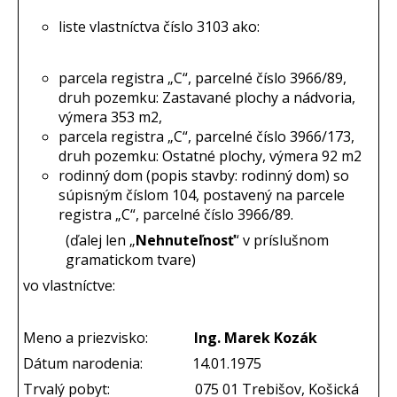
liste vlastníctva číslo 3103 ako:
parcela registra „C“, parcelné číslo 3966/89,
druh pozemku: Zastavané plochy a nádvoria,
výmera 353 m2,
parcela registra „C“, parcelné číslo 3966/173,
druh pozemku: Ostatné plochy, výmera 92 m2
rodinný dom (popis stavby: rodinný dom) so
súpisným číslom 104, postavený na parcele
registra „C“, parcelné číslo 3966/89.
(ďalej len „
Nehnuteľnosť
“ v príslušnom
gramatickom tvare)
vo vlastníctve:
Meno a priezvisko:
Ing. Marek Kozák
Dátum narodenia: 14.01.1975
Trvalý pobyt: 075 01 Trebišov, Košická