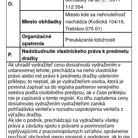
O.
112 354
Miesto kde sa nehnuteľnosť
Miesto obhliadky
nachádza (Košická 104/16,
Trebišov 075 01)
Organizačné
Preukázanie totožnosti
opatrenia
Nadobudnutie vlastníckeho práva k predmetu
P.
dražby
Ak uhradil vydražiteľ cenu dosiahnutú vydražením v
ustanovenej lehote, prechádza na neho vlastnícke
právo alebo iné právo k predmetu dražby udelením
príklepu; to neplatí, ak je vydražiteľom osoba, ktorá je
povinná zapísať sa do registra partnerov verejného
sektora podľa osobitného predpisu, ak v čase príklepu
nie je zapísaná v tomto registri. Ku dňu zaplatenia ceny
dosiahnutej vydražením vydražiteľom zaniká
pohľadávka veriteľa v rozsahu uspokojenia veriteľa z
výťažku dražby.
Ak ide o podnik, prechádzajú na vydražiteľa všetky
práva a záväzky spolu s právami a povinnosťami
vyplývajúcimi z pracovnoprávnych vzťahov, oprávnenie
používať obchodné meno spojené s podnikom, ak to nie