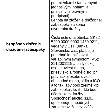
podmienkami stanovenými
jednotlivými notármi a
príslušnými právnymi
predpismi)
Lehota na zloženie dražobnej
zábezpeky sa končí
otvorením dražby.
Číslo účtu dražobníka: SK22
5200 0000 0000 1450 9211,
b) spôsob zloženia
vedený v OTP Banka
dražobnej zábezpeky
Slovensko, a.s.; platbu je
potrebné identifikovať
variabilným symbolom (VS):
2312001118 a pri fyzickej
osobe uviesť meno,
priezvisko a rodné číslo; pri
právnickej osobe uviesť
obchodné meno, sídlo a IČO
a to tak, aby bolo zrejmé kto
zábezpeku zložil – kto bude
účastníkom dražby.
Spoločnosť auctio, s.r.o..
upozorňuje prípadných
záujemcov, že bez vyššie