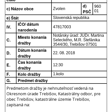
d)
960
c) Názov obce
Zvolen
PSČ
01
e) Štát
Slovenská republika
IČO/ dátum
IV.
47817003
narodenia
Notársky úrad: JUDr. Martina
Miesto konania
C.
Seleckého, M.R. Śtefánika
dražby
3544/30, Trebišov 07501
Dátum konania
D.
22. 08. 2018
dražby
Čas konania
E.
12:30
dražby
F.
Kolo dražby
1.kolo
G.
Predmet dražby
Predmetom dražby je nehnuteľnosť vedená na
Okresnom úrade Trebišov, Katastrálny odbor, pre
obec Trebišov, katastrálne územie Trebišov,
zapísaná na: