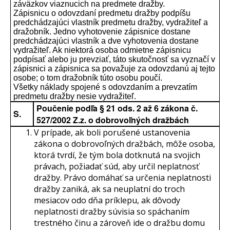
záväzkov viaznucich na predmete dražby.
Zápisnicu o odovzdaní predmetu dražby podpíšu
predchádzajúci vlastník predmetu dražby, vydražiteľ a
dražobník. Jedno vyhotovenie zápisnice dostane
predchádzajúci vlastník a dve vyhotovenia dostane
vydražiteľ. Ak niektorá osoba odmietne zápisnicu
podpísať alebo ju prevziať, táto skutočnosť sa vyznačí v
zápisnici a zápisnica sa považuje za odovzdanú aj tejto
osobe; o tom dražobník túto osobu poučí.
Všetky náklady spojené s odovzdaním a prevzatím
predmetu dražby nesie vydražiteľ.
Poučenie podľa § 21 ods. 2 až 6 zákona č.
S.
527/2002 Z.z. o dobrovoľných dražbách
V prípade, ak boli porušené ustanovenia
zákona o dobrovoľných dražbách, môže osoba,
ktorá tvrdí, že tým bola dotknutá na svojich
právach, požiadať súd, aby určil neplatnosť
dražby. Právo domáhať sa určenia neplatnosti
dražby zaniká, ak sa neuplatní do troch
mesiacov odo dňa príklepu, ak dôvody
neplatnosti dražby súvisia so spáchaním
trestného činu a zároveň ide o dražbu domu