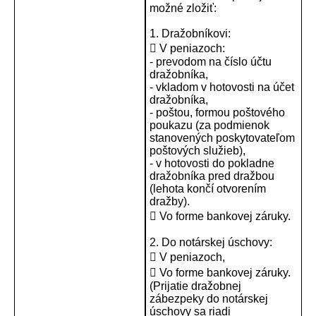
možné zložiť:
1. Dražobníkovi:
 V peniazoch:
- prevodom na číslo účtu
dražobníka,
- vkladom v hotovosti na účet
dražobníka,
- poštou, formou poštového
poukazu (za podmienok
stanovených poskytovateľom
poštových služieb),
- v hotovosti do pokladne
dražobníka pred dražbou
(lehota končí otvorením
dražby).
 Vo forme bankovej záruky.
2. Do notárskej úschovy:
 V peniazoch,
 Vo forme bankovej záruky.
(Prijatie dražobnej
zábezpeky do notárskej
úschovy sa riadi