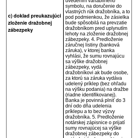
uvedením variabilného
symbolu, na doručenie do
vlastných rúk dražobníka, a to
c) doklad preukazujúci
pod podmienkou, že zásielka
zloženie dražobnej
bude spôsobilá na prevzatie
dražobníkom pred uplynutím
zábezpeky
lehoty na zloženie dražobnej
zábezpeky. 4. Predloženie
záručnej listiny (banková
záruka), v ktorej banka
vyhlási, že sumu rovnajúcu
sa výške dražobnej
zábezpeky, vydá
dražobníkovi ak bude osobe,
za ktorú sa záruka vydáva
udelený príklep (bez ohľadu
na výšku podania) na dražbe
(riadne identifikovanej).
Banka je povinná plniť do 3
dní odo dňa udelenia
príklepu a to bez výzvy
dražobníka. 5. Predloženie
notárskej zápisnice o prijatí
sumy rovnajúcej sa výške
dražobnej zábezpeky do