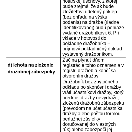
notárskej úschovy, z ktorej
bude zrejmé, že ak bude
zložiteľovi udelený príklep
(bez ohľadu na výšku
podania) na dražbe (riadne
identifikovanej) budú peniaze
vydané dražobníkovi. 6. Pri
vklade v hotovosti do
pokladne dražobníka –
príjmový pokladničný doklad
vystavený dražobníkom.
Začína plynúť dňom
d) lehota na zloženie
registrácie tohto oznámenia v
dražobnej zábezpeky
registri dražieb a končí sa
otvorením dražby
Dražobník bez zbytočného
odkladu po skončení dražby
vráti účastníkovi dražby, ktorý
predmet dražby nevydražil,
zloženú dražobnú zábezpeku
(prevodom na účet účastníka
dražby alebo poštou formou
peňažnej zásielky
doručovanej do vlastných
rúk) alebo zabezpečí jej