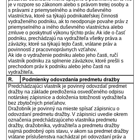
je v rozpore so zákonom alebo s právom tretej osoby a
s právami z priemyselného a iného duševného
vlastníctva, ktoré sa týkajú podnikateľskej činnosti
vydraženého podniku, ak to neodporuje povahe práv z
priemyselného a iného duševného vlastníctva alebo
zmluve o poskytnutí výkonu týchto práv. Ak ide o časť
podniku, prechádzajú na vydražiteľa všetky práva a
záväzky, ktoré sa týkajú tejto časti, vrátane práv a
povinností z pracovnoprávnych vzťahov.
Ak ide o vydraženie podniku alebo jeho časti, ručí
vlastník podniku za splnenie záväzkov, ktoré prešli s
prechodom práv k podniku alebo jeho časti na
vydražiteľa.
R.
Podmienky odovzdania predmetu dražby
Predchádzajúci vlastník je povinný odovzdať predmet
dražby na základe predloženia osvedčeného odpisu
notárskej zápisnice a doloženia totožnosti vydražiteľa
bez zbytočných prieťahov.
Dražobník je povinný na mieste spísať zápisnicu o
odovzdaní predmetu dražby. V zápisnici uvedie okrem
označenia predchádzajúceho vlastníka predmetu
dražby, dražobníka, vydražiteľa a predmetu dražby
najmä podrobný opis stavu, v akom sa predmet dražby
vrátane príslušenstva nachádzal pri odovzdaní práv a