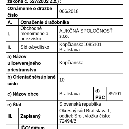
zákona č. 527/2002 Z.z.) :
Oznámenie o dražbe
066/2018
číslo
A.
Označenie dražobníka
Obchodné
AUKČNÁ SPOLOČNOSŤ
I.
meno/meno a
s.r.o.
priezvisko
Kopčianska1085101
II.
Sídlo/bydlisko
Bratislava
a) Názov
ulice/verejného
Kopčianska
priestranstva
b) Orientačné/súpisné
10
číslo
d)
c) Názov obce
Bratislava
85101
PSČ
e) Štát
Slovenská republika
Okresný súd Bratislava I ,
III.
Zapísaný
oddiel: Sro , vložka číslo:
72494/B
IČO/ dátum