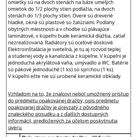
omietky sú na dvoch stenách na báze umelých
omietok do 1/2 plochy stien podlažia, na dvoch
stenách do 1/3 plochy stien. Dvere sú drevené
hladké, okná sú plastové so žalúziami. Podlahy
obytných miestností a v chodbe sú plávajúce
laminátové, v kúpeľni bude keramická dlažba, zatiaľ
nezrealizovaná. Radiátory sú oceľové doskové.
Elektroinštalácia je svetelná, je tu aj rozvod teplej
a studenej vody a kanalizácia z kúpeľne. V kúpeľni je
jednoduchá akrylátová vaňa, umývadlo a WC. Batérie
sú pákové jednoduché (1 ks) so sprchou (1 ks).
V kúpeľni ešte nie sú urobené keramické obklady.
Vzhľadom na to, že znalcovi nebol umožnený prístup
do predmetu opakovanej dražby, opis predmetu
opakovanej dražby je prevzatý z pôvodného
znaleckého posudku a z ďalších dostupných
informácií, predložených za účelom poskytnutia
úveru.