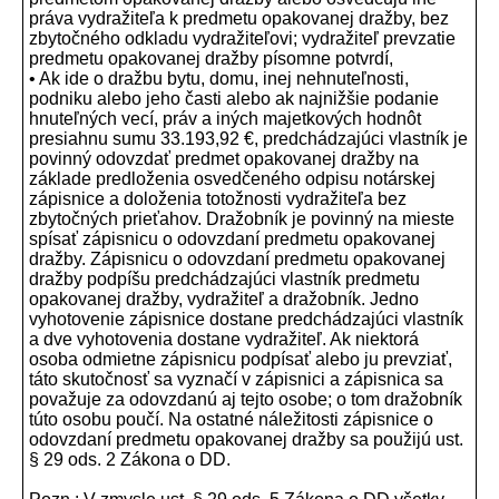
práva vydražiteľa k predmetu opakovanej dražby, bez
zbytočného odkladu vydražiteľovi; vydražiteľ prevzatie
predmetu opakovanej dražby písomne potvrdí,
• Ak ide o dražbu bytu, domu, inej nehnuteľnosti,
podniku alebo jeho časti alebo ak najnižšie podanie
hnuteľných vecí, práv a iných majetkových hodnôt
presiahnu sumu 33.193,92 €, predchádzajúci vlastník je
povinný odovzdať predmet opakovanej dražby na
základe predloženia osvedčeného odpisu notárskej
zápisnice a doloženia totožnosti vydražiteľa bez
zbytočných prieťahov. Dražobník je povinný na mieste
spísať zápisnicu o odovzdaní predmetu opakovanej
dražby. Zápisnicu o odovzdaní predmetu opakovanej
dražby podpíšu predchádzajúci vlastník predmetu
opakovanej dražby, vydražiteľ a dražobník. Jedno
vyhotovenie zápisnice dostane predchádzajúci vlastník
a dve vyhotovenia dostane vydražiteľ. Ak niektorá
osoba odmietne zápisnicu podpísať alebo ju prevziať,
táto skutočnosť sa vyznačí v zápisnici a zápisnica sa
považuje za odovzdanú aj tejto osobe; o tom dražobník
túto osobu poučí. Na ostatné náležitosti zápisnice o
odovzdaní predmetu opakovanej dražby sa použijú ust.
§ 29 ods. 2 Zákona o DD.