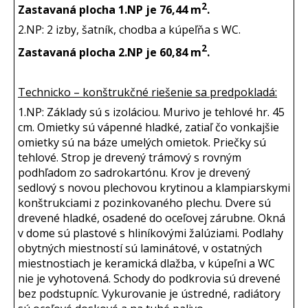
2
Zastavaná plocha 1.NP je 76,44 m
.
2.NP: 2 izby, šatník, chodba a kúpeľňa s WC.
2
Zastavaná plocha 2.NP je 60,84 m
.
Technicko – konštrukčné riešenie sa predpokladá:
1.NP: Základy sú s izoláciou. Murivo je tehlové hr. 45
cm. Omietky sú vápenné hladké, zatiaľ čo vonkajšie
omietky sú na báze umelých omietok. Priečky sú
tehlové. Strop je drevený trámový s rovným
podhľadom zo sadrokartónu. Krov je drevený
sedlový s novou plechovou krytinou a klampiarskymi
konštrukciami z pozinkovaného plechu. Dvere sú
drevené hladké, osadené do oceľovej zárubne. Okná
v dome sú plastové s hliníkovými žalúziami. Podlahy
obytných miestností sú laminátové, v ostatných
miestnostiach je keramická dlažba, v kúpeľni a WC
nie je vyhotovená. Schody do podkrovia sú drevené
bez podstupníc. Vykurovanie je ústredné, radiátory