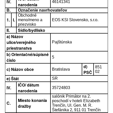
IV.
46141341
narodenia
B.
Označenie navrhovateľov
Obchodné
1.
I.
meno/meno a
EOS KSI Slovensko, s.r.o.
priezvisko
II.
Sídlo/bydlisko
a) Názov
ulice/verejného
Pajštúnska
priestranstva
b) Orientačné/súpisné
5
číslo
d)
851
c) Názov obce
Bratislava
PSČ
02
e) Štát
SR
IČO/ dátum
IV.
35724803
narodenia
salónik Primátor na 2.
Miesto konania
poschodí v hoteli Elizabeth
C.
dražby
Trenčín, Ul. Gen. M. R.
Štefánika 2, 911 01 Trenčín