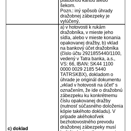
platobnou kartou alebo
šekom.
Pozn.: iný spôsob úhrady
dražobnej zábezpeky je
vylúčený.
a) v hotovosti k rukám
dražobníka, v mieste jeho
sídla, alebo v mieste konania
opakovanej dražby, b) vklad
na bankový účet dražobníka
(číslo účtu 2921855440/1100,
vedený v Tatra banka, a.s.,
VS: 66, IBAN: SK44 1100
0000 0029 2185 5440
TATRSKBX), dokladom o
úhrade je originál dokumentu
„vklad v hotovosti na účet“ s
označením, že ide o dražobnú
zábezpeku ku konkrétnemu
číslu opakovanej dražby
(nutnosť súčasného doloženia
kópie takéhoto dokladu). V
prípade akéhokoľvek
bezhotovostného prevodu
dražobnej zábezpeky musí
c) doklad