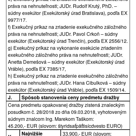
práva na nehnuteľnosti; JUDr. Rudolf Krutý, PhD. –
súdny exekútor (Exekútorský úrad Bratislava), podľa EX
9977/17.
f) Exekučný príkaz na zriadenie exekučného záložného
práva na nehnuteľnosti; JUDr. Pavol Crkoň – súdny
exekútor (Exekútorský úrad Trenčín), podľa EX 2556/12.
g) Exekučný príkaz na vykonanie exekúcie zriadením
exekučného záložného práva na nehnuteľnosti; JUDr.
Anetta Demešová – súdny exekútor (Exekútorský úrad
Vráble), podľa EX 7385/17,
h) Exekučný príkaz na zriadenie exekučného záložného
práva na nehnuteľnosti; JUDr. Hana Cibulková – súdny
exekútor (Exekútorský úrad Vráble), podľa EX 1509/14.
J.
Spôsob stanovenia ceny predmetu dražby
Cena predmetu opakovanej dražby zistená znaleckým
posudkom č. 28/2018 zo dňa 09.03.2018, vyhotoveným
súdnym znalcom Ing. Marekom Taškom:
45.200,- EUR (slovom: štyridsaťpäťtisícdvesto EURO)
Najnižšie
33.900,- EUR (slovom: