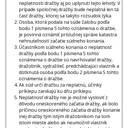
neplatnosti dražby aj po uplynutí tejto lehoty. V
prípade spoločnej dražby bude neplatná len tá
časť dražby, ktorej sa takýto rozsudok týka.
Osoba, ktorá podala na súde žalobu podľa
bodu 1 písmena S tohto oznámenia o dražbe,
je povinná oznámiť príslušnej správe katastra
nehnuteľností začatie súdneho konania.
Účastníkom súdneho konania o neplatnosť
dražby podľa bodu 1 písmena S tohto
oznámenia o dražbe sú navrhovateľ dražby,
dražobník, vydražiteľ, predchádzajúci vlastník a
dotknutá osoba podľa bodu 2 písmena S tohto
oznámenia o dražbe.
Ak súd určí dražbu za neplatnú, účinky
príklepu zanikajú ku dňu príklepu.
Neplatnosť dražby nie je možné vysloviť z
dôvodu oneskoreného začatia dražby, ak bolo
príčinou oneskoreného začatia dražby konanie
inej dražby tým istým dražobníkom na tom
istom mieste alebo ak neumožnil vlastník