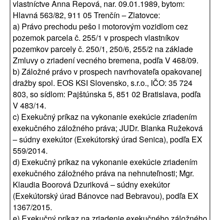
vlastníctve Anna Repová, nar. 09.01.1989, bytom:
Hlavná 563/82, 911 05 Trenčín – Zlatovce:
a) Právo prechodu pešo i motorovým vozidlom cez
pozemok parcela č. 255/1 v prospech vlastníkov
pozemkov parcely č. 250/1, 250/6, 255/2 na základe
Zmluvy o zriadení vecného bremena, podľa V 468/09.
b) Záložné právo v prospech navrhovateľa opakovanej
dražby spol. EOS KSI Slovensko, s.r.o., IČO: 35 724
803, so sídlom: Pajštúnska 5, 851 02 Bratislava, podľa
V 483/14.
c) Exekučný príkaz na vykonanie exekúcie zriadením
exekučného záložného práva; JUDr. Blanka Ružeková
– súdny exekútor (Exekútorský úrad Senica), podľa EX
559/2014.
d) Exekučný príkaz na vykonanie exekúcie zriadením
exekučného záložného práva na nehnuteľnosti; Mgr.
Klaudia Boorová Dzuriková – súdny exekútor
(Exekútorský úrad Bánovce nad Bebravou), podľa EX
1367/2015.
e) Exekučný príkaz na zriadenie exekučného záložného