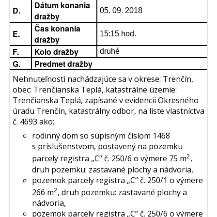
Dátum konania
D.
05. 09. 2018
dražby
Čas konania
E.
15:15 hod.
dražby
F.
Kolo dražby
druhé
G.
Predmet dražby
Nehnuteľnosti nachádzajúce sa v okrese: Trenčín,
obec: Trenčianska Teplá, katastrálne územie:
Trenčianska Teplá, zapísané v evidencii Okresného
úradu Trenčín, katastrálny odbor, na liste vlastníctva
č. 4693 ako:
rodinný dom so súpisným číslom 1468
s príslušenstvom, postavený na pozemku
2
parcely registra „C“ č. 250/6 o výmere 75 m
,
druh pozemku: zastavané plochy a nádvoria,
pozemok parcely registra „C“ č. 250/1 o výmere
2
266 m
, druh pozemku: zastavané plochy a
nádvoria,
pozemok parcely registra „C“ č. 250/6 o výmere