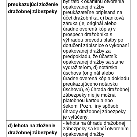
byť táto k okamihu otvorenia
preukazujúci zloženie
opakovanej dražby
dražobnej zábezpeky
preukázateľne pripísaná na
účet dražobníka, c) banková
záruka (jej originál alebo
úradne overená kópia) v
prospech dražobníka s
výhradou prevodu platby po
doručení zápisnice o vykonaní
opakovanej dražby za
predpokladu, že účastník
opakovanej dražby sa stane
vydražiteľom, d) notárska
úschova (originál alebo
úradne overená kópia dokladu
preukazujúceho notársku
úschovu), e) úhrada dražobnej
zábezpeky nie je možná
platobnou kartou alebo
šekom. Pozn.: iný spôsob
úhrady dražobnej zábezpeky
je vylúčený.
- lehota na úhradu dražobnej
d) lehota na zloženie
zábezpeky sa končí otvorením
dražobnej zábezpeky
opakovanej dražby