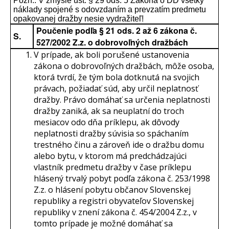
Pozn.: V zmysle ust. § 29 ods. 5 Zákona o DD všetky
náklady spojené s odovzdaním a prevzatím predmetu
opakovanej dražby nesie vydražiteľ!
Poučenie podľa § 21 ods. 2 až 6 zákona č.
S.
527/2002 Z.z. o dobrovoľných dražbách
V prípade, ak boli porušené ustanovenia
zákona o dobrovoľných dražbách, môže osoba,
ktorá tvrdí, že tým bola dotknutá na svojich
právach, požiadať súd, aby určil neplatnosť
dražby. Právo domáhať sa určenia neplatnosti
dražby zaniká, ak sa neuplatní do troch
mesiacov odo dňa príklepu, ak dôvody
neplatnosti dražby súvisia so spáchaním
trestného činu a zároveň ide o dražbu domu
alebo bytu, v ktorom má predchádzajúci
vlastník predmetu dražby v čase príklepu
hlásený trvalý pobyt podľa zákona č. 253/1998
Z.z. o hlásení pobytu občanov Slovenskej
republiky a registri obyvateľov Slovenskej
republiky v znení zákona č. 454/2004 Z.z., v
tomto prípade je možné domáhať sa