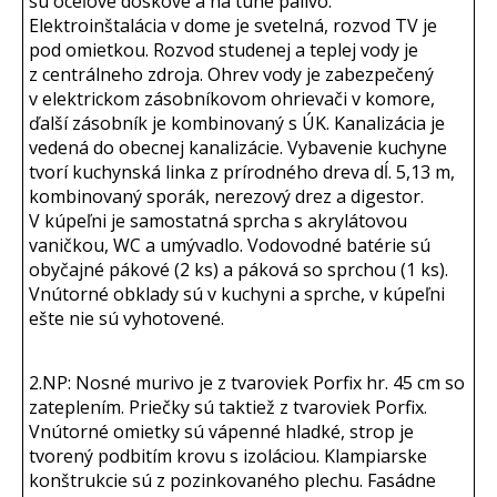
sú oceľové doskové a na tuhé palivo.
Elektroinštalácia v dome je svetelná, rozvod TV je
pod omietkou. Rozvod studenej a teplej vody je
z centrálneho zdroja. Ohrev vody je zabezpečený
v elektrickom zásobníkovom ohrievači v komore,
ďalší zásobník je kombinovaný s ÚK. Kanalizácia je
vedená do obecnej kanalizácie. Vybavenie kuchyne
tvorí kuchynská linka z prírodného dreva dĺ. 5,13 m,
kombinovaný sporák, nerezový drez a digestor.
V kúpeľni je samostatná sprcha s akrylátovou
vaničkou, WC a umývadlo. Vodovodné batérie sú
obyčajné pákové (2 ks) a páková so sprchou (1 ks).
Vnútorné obklady sú v kuchyni a sprche, v kúpeľni
ešte nie sú vyhotovené.
2.NP: Nosné murivo je z tvaroviek Porfix hr. 45 cm so
zateplením. Priečky sú taktiež z tvaroviek Porfix.
Vnútorné omietky sú vápenné hladké, strop je
tvorený podbitím krovu s izoláciou. Klampiarske
konštrukcie sú z pozinkovaného plechu. Fasádne