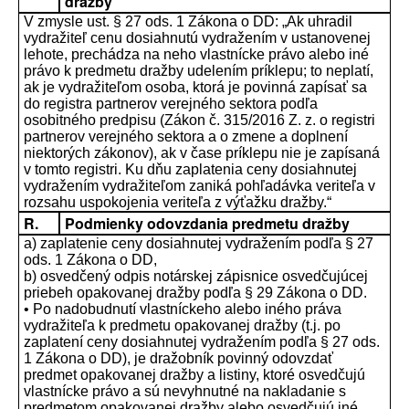
dražby
V zmysle ust. § 27 ods. 1 Zákona o DD: „Ak uhradil
vydražiteľ cenu dosiahnutú vydražením v ustanovenej
lehote, prechádza na neho vlastnícke právo alebo iné
právo k predmetu dražby udelením príklepu; to neplatí,
ak je vydražiteľom osoba, ktorá je povinná zapísať sa
do registra partnerov verejného sektora podľa
osobitného predpisu (Zákon č. 315/2016 Z. z. o registri
partnerov verejného sektora a o zmene a doplnení
niektorých zákonov), ak v čase príklepu nie je zapísaná
v tomto registri. Ku dňu zaplatenia ceny dosiahnutej
vydražením vydražiteľom zaniká pohľadávka veriteľa v
rozsahu uspokojenia veriteľa z výťažku dražby.“
R.
Podmienky odovzdania predmetu dražby
a) zaplatenie ceny dosiahnutej vydražením podľa § 27
ods. 1 Zákona o DD,
b) osvedčený odpis notárskej zápisnice osvedčujúcej
priebeh opakovanej dražby podľa § 29 Zákona o DD.
• Po nadobudnutí vlastníckeho alebo iného práva
vydražiteľa k predmetu opakovanej dražby (t.j. po
zaplatení ceny dosiahnutej vydražením podľa § 27 ods.
1 Zákona o DD), je dražobník povinný odovzdať
predmet opakovanej dražby a listiny, ktoré osvedčujú
vlastnícke právo a sú nevyhnutné na nakladanie s
predmetom opakovanej dražby alebo osvedčujú iné