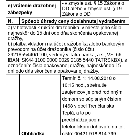
- v zmysle ust. § 15 Zákona o
e) vrátenie dražobnej
DD alebo v zmysle ust. § 19
zábezpeky
Zákona o DD
N.
Spôsob úhrady ceny dosiahnutej vydražením
a) v hotovosti k rukám dražobníka, v mieste jeho sídla,
najneskôr do 15 dní odo dňa skončenia opakovanej
dražby,
b) platba vkladom na účet dražobníka alebo bankovým
prevodom na účet dražobníka (číslo účtu
2921855440/1100, vedený v Tatra banka, a.s., VS: 66,
IBAN: SK44 1100 0000 0029 2185 5440 TATRSKBX), s
označením čísla opakovanej dražby, najneskôr do 15
dní odo dňa skončenia opakovanej dražby.
Termín č. 1: 14.08.2018 o
10:15 hod., stretnutie
záujemcov je pred rodinným
domom so súpisným číslom
1468 v obci Trenčianska
Teplá, a to po
predchádzajúcom
telefonickom dohovore na tel.
Obhliadka
číslo: 00421 918 814 799,