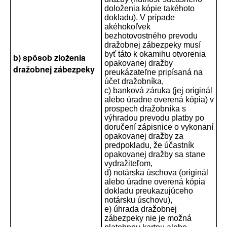
doloženia kópie takéhoto
dokladu). V prípade
akéhokoľvek
bezhotovostného prevodu
dražobnej zábezpeky musí
byť táto k okamihu otvorenia
b) spôsob zloženia
opakovanej dražby
dražobnej zábezpeky
preukázateľne pripísaná na
účet dražobníka,
c) banková záruka (jej originál
alebo úradne overená kópia) v
prospech dražobníka s
výhradou prevodu platby po
doručení zápisnice o vykonaní
opakovanej dražby za
predpokladu, že účastník
opakovanej dražby sa stane
vydražiteľom,
d) notárska úschova (originál
alebo úradne overená kópia
dokladu preukazujúceho
notársku úschovu),
e) úhrada dražobnej
zábezpeky nie je možná