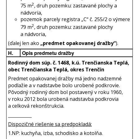
2
75 m
, druh pozemku: zastavané plochy a
nádvoria,
pozemok parcely registra „C“ č. 255/2 o výmere
2
79 m
, druh pozemku: zastavané plochy
a nádvoria,
(ďalej len ako
„predmet opakovanej dražby“
).
H.
Opis predmetu dražby
Rodinný dom súp. č. 1468, k.ú. Trenčianska Teplá,
obec Trenčianska Teplá, okres Trenčín
Predmet opakovanej dražby má jedno nadzemné
podlažie a v nadstavbe bolo urobené podkrovie.
Pôvodný rodinný dom bol postavený v roku 1960,
v roku 2012 bola urobená nadstavba podkrovia
a celková rekonštrukcia.
Dispozičné riešenie sa predpokladá:
1.NP: kuchyňa, izba, schodisko a kotolňa.