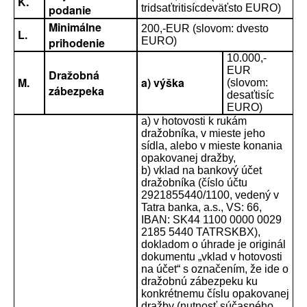
K.
podanie
tridsaťtritisícdeväťsto EURO)
Minimálne
200,-EUR (slovom: dvesto
L.
prihodenie
EURO)
10.000,-
EUR
Dražobná
M.
a) výška
(slovom:
zábezpeka
desaťtisíc
EURO)
a) v hotovosti k rukám
dražobníka, v mieste jeho
sídla, alebo v mieste konania
opakovanej dražby,
b) vklad na bankový účet
dražobníka (číslo účtu
2921855440/1100, vedený v
Tatra banka, a.s., VS: 66,
IBAN: SK44 1100 0000 0029
2185 5440 TATRSKBX),
dokladom o úhrade je originál
dokumentu „vklad v hotovosti
na účet“ s označením, že ide o
dražobnú zábezpeku ku
konkrétnemu číslu opakovanej
dražby (nutnosť súčasného