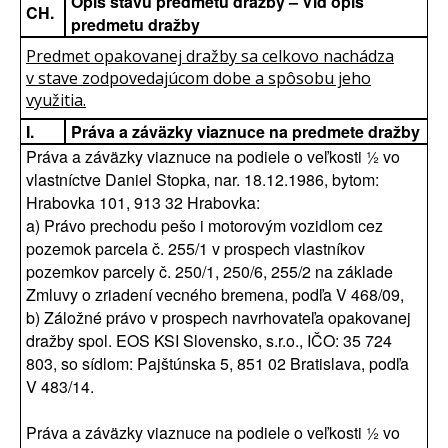
Opis stavu predmetu dražby – Viď opis
CH.
predmetu dražby
Predmet opakovanej dražby sa celkovo nachádza
v stave zodpovedajúcom dobe a spôsobu jeho
využitia.
I.
Práva a záväzky viaznuce na predmete dražby
Práva a záväzky viaznuce na podiele o veľkosti ½ vo
vlastníctve Daniel Stopka, nar. 18.12.1986, bytom:
Hrabovka 101, 913 32 Hrabovka:
a) Právo prechodu pešo i motorovým vozidlom cez
pozemok parcela č. 255/1 v prospech vlastníkov
pozemkov parcely č. 250/1, 250/6, 255/2 na základe
Zmluvy o zriadení vecného bremena, podľa V 468/09,
b) Záložné právo v prospech navrhovateľa opakovanej
dražby spol. EOS KSI Slovensko, s.r.o., IČO: 35 724
803, so sídlom: Pajštúnska 5, 851 02 Bratislava, podľa
V 483/14.
Práva a záväzky viaznuce na podiele o veľkosti ½ vo