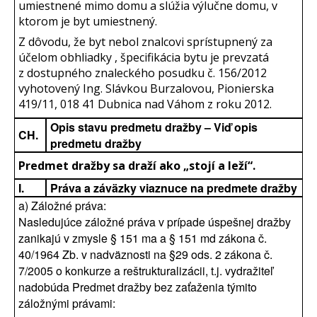
umiestnené mimo domu a slúžia výlučne domu, v
ktorom je byt umiestnený.
Z dôvodu, že byt nebol znalcovi sprístupnený za
účelom obhliadky , špecifikácia bytu je prevzatá
z dostupného znaleckého posudku č. 156/2012
vyhotovený Ing. Slávkou Burzalovou, Pionierska
419/11, 018 41 Dubnica nad Váhom z roku 2012.
Opis stavu predmetu dražby – Viď opis
CH.
predmetu dražby
Predmet dražby sa draží ako „stojí a leží“.
I.
Práva a záväzky viaznuce na predmete dražby
a) Záložné práva:
Nasledujúce záložné práva v prípade úspešnej dražby
zanikajú v zmysle § 151 ma a § 151 md zákona č.
40/1964 Zb. v nadväznosti na §29 ods. 2 zákona č.
7/2005 o konkurze a reštrukturalizácii, t.j. vydražiteľ
nadobúda Predmet dražby bez zaťaženia týmito
záložnými právami: