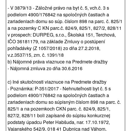
- V 3879/13 - Záložné právo na byt č. 5, vch.č. 3 s
podielom 4900/176842 na spoločných častiach a
zariadeniach domu so súp. číslom 898 na parc. č. 825/1
a na pozemky C KN parc.č. 824/9, 825/1, 827/2, 828/11
v prospech: DURPEG, s.r.o., Školská 151, Terchová,
IČO 36181179, na základe Zmluvy o postúpení
pohľadávky (Z 1057/2018) zo dňa 27.2.2018,
v.z.3537/15, zm. č. 1391/18
b) Nájomné práva viaznuce na Predmete dražby
- Nájomná zmluva zo dňa 30.6.2016
c) Iné skutočnosti viaznuce na Predmete dražby
- Poznámka: P-351/2017 - Nehnuteľnosti byt č. 5 s
podielom 4900/176842 na spoločných častiach a
zariadeniach domu so súpisným číslom 898 na parc. č.
825/1 a na pozemkoch CKN parc. č. 824/9, 825/1,
827/2, 828/11 boli zapísané do súpisu konkurznej
podstaty úpadcu Peter Habšuda, nar. 17.10.1972,
Vajanského 542/9, 018 41 Dubnica nad Váhom,