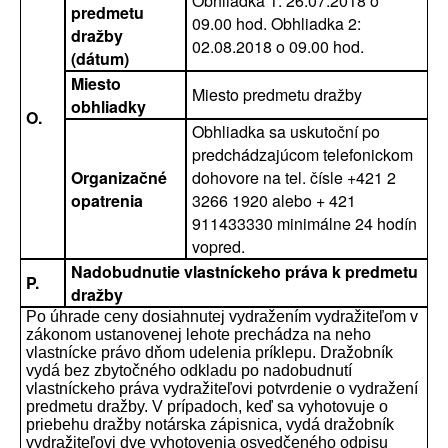
Obhliadka 1: 26.07.2018 o
predmetu
09.00 hod. Obhliadka 2:
dražby
02.08.2018 o 09.00 hod.
(dátum)
Miesto
Miesto predmetu dražby
obhliadky
O.
Obhliadka sa uskutoční po
predchádzajúcom telefonickom
Organizačné
dohovore na tel. čísle +421 2
opatrenia
3266 1920 alebo + 421
911433330 minimálne 24 hodín
vopred.
Nadobudnutie vlastníckeho práva k predmetu
P.
dražby
Po úhrade ceny dosiahnutej vydražením vydražiteľom v
zákonom ustanovenej lehote prechádza na neho
vlastnícke právo dňom udelenia príklepu. Dražobník
vydá bez zbytočného odkladu po nadobudnutí
vlastníckeho práva vydražiteľovi potvrdenie o vydražení
predmetu dražby. V prípadoch, keď sa vyhotovuje o
priebehu dražby notárska zápisnica, vydá dražobník
vydražiteľovi dve vyhotovenia osvedčeného odpisu