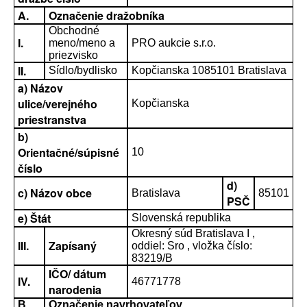
A.
Označenie dražobníka
Obchodné
I.
meno/meno a
PRO aukcie s.r.o.
priezvisko
II.
Sídlo/bydlisko
Kopčianska 1085101 Bratislava
a) Názov
ulice/verejného
Kopčianska
priestranstva
b)
Orientačné/súpisné
10
číslo
d)
c) Názov obce
Bratislava
85101
PSČ
e) Štát
Slovenská republika
Okresný súd Bratislava I ,
III.
Zapísaný
oddiel: Sro , vložka číslo:
83219/B
IČO/ dátum
IV.
46771778
narodenia
B.
Označenie navrhovateľov