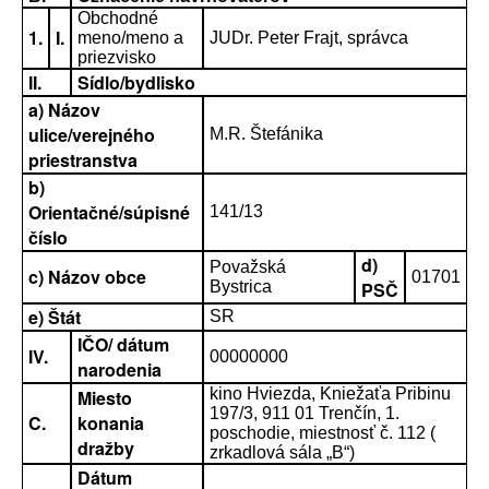
Obchodné
1.
I.
meno/meno a
JUDr. Peter Frajt, správca
priezvisko
II.
Sídlo/bydlisko
a) Názov
ulice/verejného
M.R. Štefánika
priestranstva
b)
Orientačné/súpisné
141/13
číslo
d)
Považská
c) Názov obce
01701
Bystrica
PSČ
e) Štát
SR
IČO/ dátum
IV.
00000000
narodenia
kino Hviezda, Kniežaťa Pribinu
Miesto
197/3, 911 01 Trenčín, 1.
C.
konania
poschodie, miestnosť č. 112 (
dražby
zrkadlová sála „B“)
Dátum