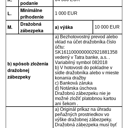
podanie
Minimálne
L.
1 000 EUR
prihodenie
Dražobná
M.
a) výška
10 000 EUR
zábezpeka
a) Bezhotovostný prevod alebo
vklad na účet dražobníka číslo
účtu:
SK1611000000002921881358
vedený v Tatra banke, a.s. .
Variabilný symbol 082018
b) spôsob zloženia
b) V hotovosti do pokladne v
dražobnej
sídle dražobníka alebo v mieste
zábezpeky
konania dražby
c) Banková záruka
d) Notárska úschova
Dražobnú zábezpeku nie je
možné zložiť platobnou kartou
ani šekom .
a) Originál príkaz na úhradu
peňažných prostriedkov vo
výške dražobnej zábezpeky.
Dražobná zábezpeka musí byť