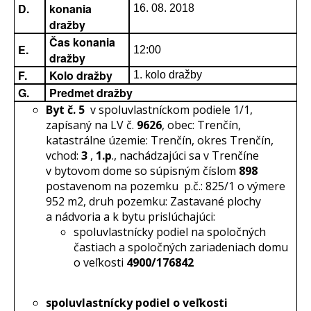
D.
konania
16. 08. 2018
dražby
Čas konania
E.
12:00
dražby
F.
Kolo dražby
1. kolo dražby
G.
Predmet dražby
Byt č.
5
v spoluvlastníckom podiele 1/1,
zapísaný na LV č.
9626
, obec: Trenčín,
katastrálne územie: Trenčín, okres Trenčín,
vchod:
3
,
1.p
., nachádzajúci sa v Trenčíne
v bytovom dome so súpisným číslom
898
postavenom na pozemku p.č.: 825/1 o výmere
952 m2, druh pozemku: Zastavané plochy
a nádvoria a k bytu prislúchajúci:
spoluvlastnícky podiel na spoločných
častiach a spoločných zariadeniach domu
o veľkosti
4900/176842
spoluvlastnícky podiel o veľkosti