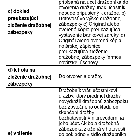
pripísaná na účet dražobníka do
otvorenia dražby, inak účastník
c) doklad
nebude pripustený k dražbe. b)
preukazujúci
Hotovosť vo výške dražobnej
zloženie dražobnej
zábezpeky c) Originál alebo
overená kópia preukazujúca
zábezpeky
vystavenie bankovej záruky. d)
Originál alebo overená kópia
notárskej zápisnice
preukazujúca zloženie
dražobnej zábezpeky formou
notárskej úschovy.
d) lehota na
zloženie dražobnej
Do otvorenia dražby
zábezpeky
Dražobník vráti účastníkovi
dražby, ktorý predmet dražby
nevydražil dražobnú zábezpeku
bez zbytočného odkladu po
skončení dražby
bezhotovostným prevodom na
jeho účet. Ak bola dražobná
zábezpeka zložená v hotovosti
e) vrátenie
do pokladne v sídle dražobníka