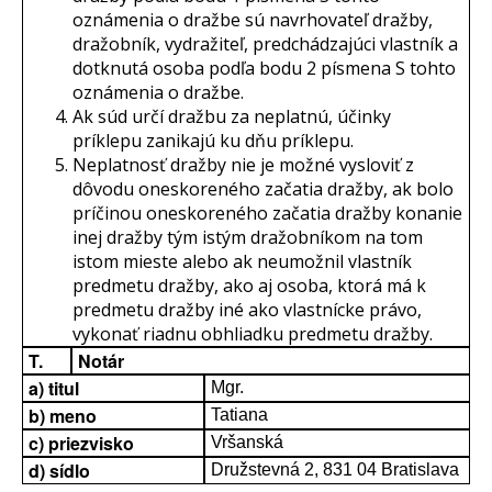
oznámenia o dražbe sú navrhovateľ dražby,
dražobník, vydražiteľ, predchádzajúci vlastník a
dotknutá osoba podľa bodu 2 písmena S tohto
oznámenia o dražbe.
Ak súd určí dražbu za neplatnú, účinky
príklepu zanikajú ku dňu príklepu.
Neplatnosť dražby nie je možné vysloviť z
dôvodu oneskoreného začatia dražby, ak bolo
príčinou oneskoreného začatia dražby konanie
inej dražby tým istým dražobníkom na tom
istom mieste alebo ak neumožnil vlastník
predmetu dražby, ako aj osoba, ktorá má k
predmetu dražby iné ako vlastnícke právo,
vykonať riadnu obhliadku predmetu dražby.
T.
Notár
a) titul
Mgr.
b) meno
Tatiana
c) priezvisko
Vršanská
d) sídlo
Družstevná 2, 831 04 Bratislava