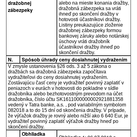
dražobnej
alebo na mieste konania dražby,
dražobná zábezpeka sa vráti
zábezpeky
ihneď po skončení dražby v
hotovosti účastníkovi dražby.
Listiny preukazujúce zloženie
dražobnej zábezpeky formou
bankovej záruky alebo notárskej
úschovy vráti dražobník
účastníkovi dražby ihneď po
skončení dražby.
N.
Spôsob úhrady ceny dosiahnutej vydražením
V zmysle ustanovenia §26 ods. 3 až 5 zákona o
dražbách sa dražobná zábezpeka započítava
vydražiteľovi do ceny dosiahnutej vydražením.
Zostávajúcu časť ceny je vydražiteľ povinný zaplatiť v
peniazoch v eurách v hotovosti do pokladne v sídle
dražobníka alebo bezhotovostným prevodom na účet
dražobníka, číslo účtu SK1611000000002921881358
vedený v Tatra banke, a.s. , pod variabilným symbolom
082018 a to do 15 dní od skončenia dražby. V prípade,
že výťažok dražby je rovný alebo nižší ako 6 640 Eur, je
vydražiteľ povinný zaplatiť výťažok dražby hneď po
skončení dražby.
Obhliadka