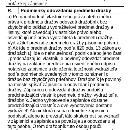
notárskej zápisnice.
R.
Podmienky odovzdania predmetu dražby
a) Po nadobudnutí vlastníckeho práva alebo iného
práva k predmetu dražby odovzdá dražobník bez
zbytočného odkladu vydražiteľovi predmet dražby a
listiny, ktoré osvedčujú vlastnícke právo alebo
osvedčujú iné práva vydražiteľa k predmetu dražby.
Vydražiteľ prevzatie predmetu dražby písomne potvrdí.
b) Ak ide o predmet dražby podľa §20 ods. 13 zákona o
dražbách t.j. ide o nehnuteľnosť, podnik alebo jeho časť
, predchádzajúci vlastník je povinný odovzdať predmet
dražby na základe predloženia osvedčeného odpisu
notárskej zápisnice a doloženia totožnosti vydražiteľa
podľa podmienok uvedených v tomto oznámení o
dražbe bez zbytočných prieťahov. Dražobník je povinný
na mieste spísať zápisnicu o odovzdaní predmetu
dražby. Zápisnicu o odovzdaní dražby podpíšu
predchádzajúci vlastník predmetu dražby, vydražiteľ a
dražobník. Jedno vyhotovenie zápisnice dostane
predchádzajúci vlastník a dve vyhotovenia dostane
vydražiteľ. Ak niektorá osoba odmietne zápisnicu
podpísať, alebo ju prevziať, táto skutočnosť sa vyznačí
v zápisnici a zápisnica sa považuje za odovzdanú aj
tejto osobe. O tom dražobník túto osobu poučí.