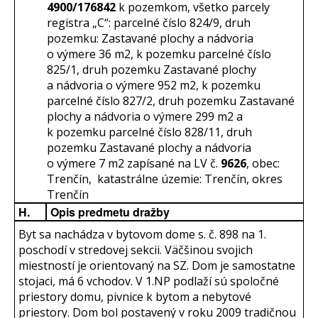
4900/176842
k pozemkom, všetko parcely
registra „C“: parcelné číslo 824/9, druh
pozemku: Zastavané plochy a nádvoria
o výmere 36 m2, k pozemku parcelné číslo
825/1, druh pozemku Zastavané plochy
a nádvoria o výmere 952 m2, k pozemku
parcelné číslo 827/2, druh pozemku Zastavané
plochy a nádvoria o výmere 299 m2 a
k pozemku parcelné číslo 828/11, druh
pozemku Zastavané plochy a nádvoria
o výmere 7 m2 zapísané na LV č.
9626
, obec:
Trenčín, katastrálne územie: Trenčín, okres
Trenčín
H.
Opis predmetu dražby
Byt sa nachádza v bytovom dome s. č. 898 na 1.
poschodí v stredovej sekcii. Väčšinou svojich
miestností je orientovaný na SZ. Dom je samostatne
stojaci, má 6 vchodov. V 1.NP podlaží sú spoločné
priestory domu, pivnice k bytom a nebytové
priestory. Dom bol postavený v roku 2009 tradičnou