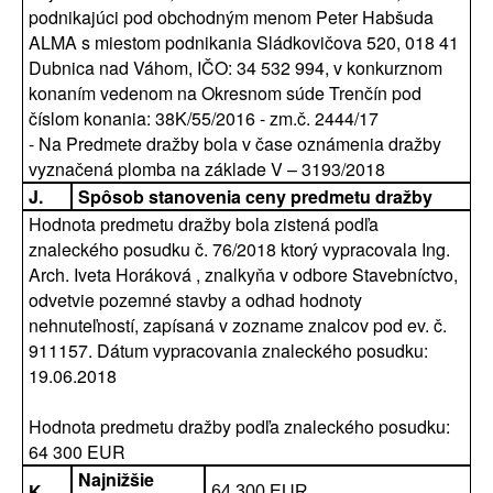
podnikajúci pod obchodným menom Peter Habšuda
ALMA s miestom podnikania Sládkovičova 520, 018 41
Dubnica nad Váhom, IČO: 34 532 994, v konkurznom
konaním vedenom na Okresnom súde Trenčín pod
číslom konania: 38K/55/2016 - zm.č. 2444/17
- Na Predmete dražby bola v čase oznámenia dražby
vyznačená plomba na základe V – 3193/2018
J.
Spôsob stanovenia ceny predmetu dražby
Hodnota predmetu dražby bola zistená podľa
znaleckého posudku č. 76/2018 ktorý vypracovala Ing.
Arch. Iveta Horáková , znalkyňa v odbore Stavebníctvo,
odvetvie pozemné stavby a odhad hodnoty
nehnuteľností, zapísaná v zozname znalcov pod ev. č.
911157. Dátum vypracovania znaleckého posudku:
19.06.2018
Hodnota predmetu dražby podľa znaleckého posudku:
64 300 EUR
Najnižšie
K.
64 300 EUR