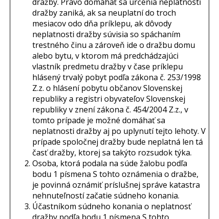
dražby. Právo domáhať sa určenia neplatnosti
dražby zaniká, ak sa neuplatní do troch
mesiacov odo dňa príklepu, ak dôvody
neplatnosti dražby súvisia so spáchaním
trestného činu a zároveň ide o dražbu domu
alebo bytu, v ktorom má predchádzajúci
vlastník predmetu dražby v čase príklepu
hlásený trvalý pobyt podľa zákona č. 253/1998
Z.z. o hlásení pobytu občanov Slovenskej
republiky a registri obyvateľov Slovenskej
republiky v znení zákona č. 454/2004 Z.z., v
tomto prípade je možné domáhať sa
neplatnosti dražby aj po uplynutí tejto lehoty. V
prípade spoločnej dražby bude neplatná len tá
časť dražby, ktorej sa takýto rozsudok týka.
Osoba, ktorá podala na súde žalobu podľa
bodu 1 písmena S tohto oznámenia o dražbe,
je povinná oznámiť príslušnej správe katastra
nehnuteľností začatie súdneho konania.
Účastníkom súdneho konania o neplatnosť
dražby podľa bodu 1 písmena S tohto