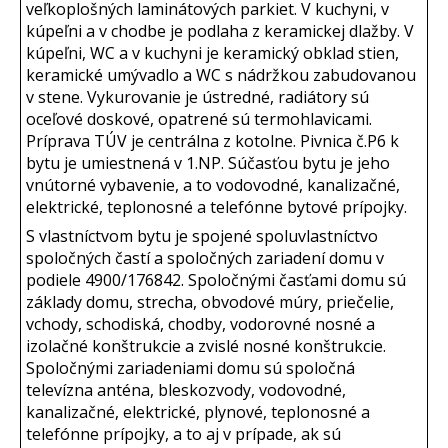
veľkoplošných laminátových parkiet. V kuchyni, v
kúpeľni a v chodbe je podlaha z keramickej dlažby. V
kúpeľni, WC a v kuchyni je keramický obklad stien,
keramické umývadlo a WC s nádržkou zabudovanou
v stene. Vykurovanie je ústredné, radiátory sú
oceľové doskové, opatrené sú termohlavicami.
Príprava TÚV je centrálna z kotolne. Pivnica č.P6 k
bytu je umiestnená v 1.NP. Súčasťou bytu je jeho
vnútorné vybavenie, a to vodovodné, kanalizačné,
elektrické, teplonosné a telefónne bytové prípojky.
S vlastníctvom bytu je spojené spoluvlastníctvo
spoločných častí a spoločných zariadení domu v
podiele 4900/176842. Spoločnými časťami domu sú
základy domu, strecha, obvodové múry, priečelie,
vchody, schodiská, chodby, vodorovné nosné a
izolačné konštrukcie a zvislé nosné konštrukcie.
Spoločnými zariadeniami domu sú spoločná
televízna anténa, bleskozvody, vodovodné,
kanalizačné, elektrické, plynové, teplonosné a
telefónne prípojky, a to aj v prípade, ak sú