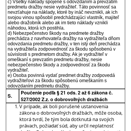
c) Všetky náklady spojené s odovzdaním a prevzatím
predmetu dražby nesie vydražiteľ. Táto povinnosť sa
nevzťahuje na náklady, ktoré by ináč nevznikli, ak ich
svojou vinou spôsobil predchádzajúci vlastník, majiteľ
alebo dražobník alebo ak im tieto náklady vznikli
náhodou, ktorá ich postihla.
d) Nebezpečenstvo škody na predmete dražby
prechádza z navrhovateľa dražby na vydražiteľa dňom
odovzdania predmetu dražby, v ten istý deň prechádza
na vydražiteľa zodpovednosť za škodu spôsobenú v
súvislosti s predmetom dražby. Ak je vydražiteľ v
omeškaní s prevzatím predmetu dražby, nesie
nebezpečenstvo škody a zodpovednosť za škodu
vydražiteľ.
e) Osoba povinná vydať predmet dražby zodpovedá
vydražiteľovi za škodu spôsobenú omeškaním s
odovzdaním predmetu dražby.
Poučenie podľa § 21 ods. 2 až 6 zákona č.
S.
527/2002 Z.z. o dobrovoľných dražbách
V prípade, ak boli porušené ustanovenia
zákona o dobrovoľných dražbách, môže osoba,
ktorá tvrdí, že tým bola dotknutá na svojich
právach, požiadať súd, aby určil neplatnosť