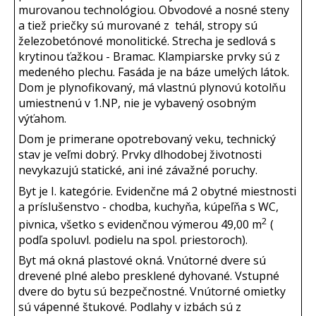
murovanou technológiou. Obvodové a nosné steny
a tiež priečky sú murované z tehál, stropy sú
železobetónové monolitické. Strecha je sedlová s
krytinou ťažkou - Bramac. Klampiarske prvky sú z
medeného plechu. Fasáda je na báze umelých látok.
Dom je plynofikovaný, má vlastnú plynovú kotolňu
umiestnenú v 1.NP, nie je vybavený osobným
výťahom.
Dom je primerane opotrebovaný veku, technický
stav je veľmi dobrý. Prvky dlhodobej životnosti
nevykazujú statické, ani iné závažné poruchy.
Byt je I. kategórie. Evidenčne má 2 obytné miestnosti
a príslušenstvo - chodba, kuchyňa, kúpeľňa s WC,
2
pivnica, všetko s evidenčnou výmerou 49,00 m
(
podľa spoluvl. podielu na spol. priestoroch).
Byt má okná plastové okná. Vnútorné dvere sú
drevené plné alebo presklené dyhované. Vstupné
dvere do bytu sú bezpečnostné. Vnútorné omietky
sú vápenné štukové. Podlahy v izbách sú z