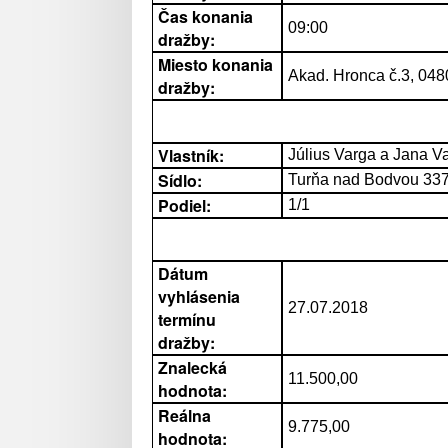
Čas konania
09:00
dražby:
Miesto konania
Akad. Hronca č.3, 04
dražby:
Vlastník:
Július Varga a Jana V
Sídlo:
Turňa nad Bodvou 33
Podiel:
1/1
Dátum
vyhlásenia
27.07.2018
termínu
dražby:
Znalecká
11.500,00
hodnota:
Reálna
9.775,00
hodnota: