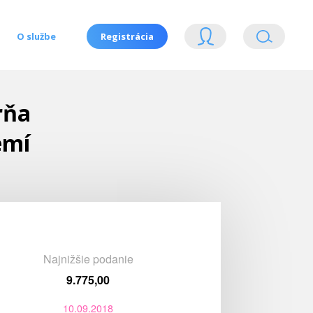
O službe
Registrácia
rňa
emí
Najnižšie podanie
9.775,00
10.09.2018