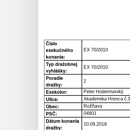
Číslo
exekučného
EX 70/2010
konania:
Typ dražobnej
EX 70/2010
vyhlášky:
Poradie
2
dražby:
Exekútor:
Peter Hodermarský
Ulica:
Akademika Hronca č.
Obec:
Rožňava
PSČ:
04801
Dátum konania
10.09.2018
dražby: