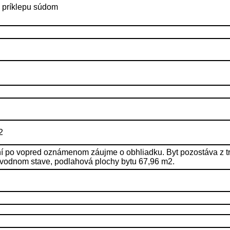
a príklepu súdom
2
í po vopred oznámenom záujme o obhliadku. Byt pozostáva z tr
pôvodnom stave, podlahová plochy bytu 67,96 m2.