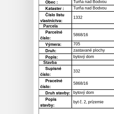
Obec :
Turňa nad Bodvou
Kataster :
Turňa nad Bodvou
Číslo listu
1332
vlastníctva:
Parcela
Parcelné
5868/16
číslo:
Výmera:
705
Druh:
zastavané plochy
Popis:
bytový dom
Stavba
Supisné
332
číslo:
Pracelné
5868/16
číslo:
Druh stavby:
bytový dom
Popis
byt č. 2, prízemie
stavby: