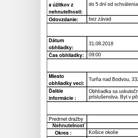
a úžitkov z
do 5 dní od schváleni
nehnuteľnosti:
Odovzdanie:
bez závad
Dátum
31.08.2018
obhliadky:
Čas obhliadky:
09:00
Miesto
Turňa nad Bodvou, 33
obhliadky veci:
Ďalšie
Obhliadka sa uskutočn
informácie :
príslušenstva. Byt v 
Predmet dražby
Nehnutelnosť
Okres :
Košice okolie