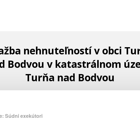
ažba nehnuteľností v obci Tu
d Bodvou v katastrálnom úz
Turňa nad Bodvou
: Súdni exekútori