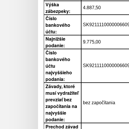
Výška
4.887,50
zábezpeky:
Číslo
bankového
SK9211110000006609
účtu:
Najnižšie
9.775,00
podanie:
Číslo
bankového
účtu
SK9211110000006609
najvyššieho
podania:
Závady, ktoré
musí vydražiteľ
prevziať bez
bez započítania
započítania na
najvyššie
podanie:
Prechod závad