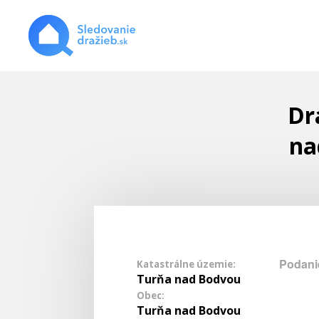
Dr
na
Podanie
Katastrálne územie:
Turňa nad Bodvou
Obec:
Turňa nad Bodvou