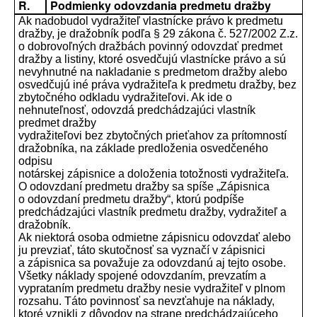
R.
Podmienky odovzdania predmetu dražby
Ak nadobudol vydražiteľ vlastnícke právo k predmetu
dražby, je dražobník podľa § 29 zákona č. 527/2002 Z.z.
o dobrovoľných dražbách povinný odovzdať predmet
dražby a listiny, ktoré osvedčujú vlastnícke právo a sú
nevyhnutné na nakladanie s predmetom dražby alebo
osvedčujú iné práva vydražiteľa k predmetu dražby, bez
zbytočného odkladu vydražiteľovi. Ak ide o
nehnuteľnosť, odovzdá predchádzajúci vlastník
predmet dražby
vydražiteľovi bez zbytočných prieťahov za prítomností
dražobníka, na základe predloženia osvedčeného
odpisu
notárskej zápisnice a doloženia totožnosti vydražiteľa.
O odovzdaní predmetu dražby sa spíše „Zápisnica
o odovzdaní predmetu dražby“, ktorú podpíše
predchádzajúci vlastník predmetu dražby, vydražiteľ a
dražobník.
Ak niektorá osoba odmietne zápisnicu odovzdať alebo
ju prevziať, táto skutočnosť sa vyznačí v zápisnici
a zápisnica sa považuje za odovzdanú aj tejto osobe.
Všetky náklady spojené odovzdaním, prevzatím a
vyprataním predmetu dražby nesie vydražiteľ v plnom
rozsahu. Táto povinnosť sa nevzťahuje na náklady,
ktoré vznikli z dôvodov na strane predchádzajúceho