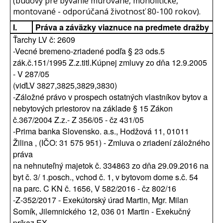
(budovy pre bývanie murované, monolitické,
montované - odporúčaná životnosť 80-100 rokov).
I.
Práva a záväzky viaznuce na predmete dražby
Ťarchy LV č: 2609
-Vecné bremeno-zriadené podľa § 23 ods.5
zák.č.151/1995 Z.z.titl.Kúpnej zmluvy zo dňa 12.9.2005
- V 287/05
(viďLV 3827,3825,3829,3830)
-Záložné právo v prospech ostatných vlastníkov bytov a
nebytových priestorov na základe § 15 Zákon
č.367/2004 Z.z.- Z 356/05 - čz 431/05
-Prima banka Slovensko. a.s., Hodžová 11, 01011
Žilina , (IČO: 31 575 951) - Zmluva o zriadení záložného
práva
na nehnuteľný majetok č. 334863 zo dňa 29.09.2016 na
byt č. 3/ 1.posch., vchod č. 1, v bytovom dome s.č. 54
na parc. C KN č. 1656, V 582/2016 - čz 802/16
-Z-352/2017 - Exekútorský úrad Martin, Mgr. Milan
Somík, Jilemnického 12, 036 01 Martin - Exekučný
príkaz EX