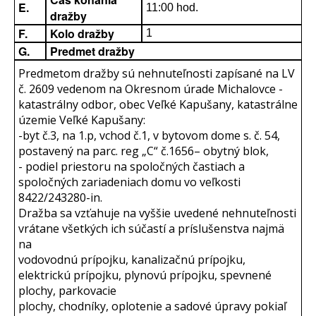
E.
11:00 hod.
dražby
F.
Kolo dražby
1
G.
Predmet dražby
Predmetom dražby sú nehnuteľnosti zapísané na LV
č. 2609 vedenom na Okresnom úrade Michalovce -
katastrálny odbor, obec Veľké Kapušany, katastrálne
územie Veľké Kapušany:
-byt č.3, na 1.p, vchod č.1, v bytovom dome s. č. 54,
postavený na parc. reg „C“ č.1656– obytný blok,
- podiel priestoru na spoločných častiach a
spoločných zariadeniach domu vo veľkosti
8422/243280-in.
Dražba sa vzťahuje na vyššie uvedené nehnuteľnosti
vrátane všetkých ich súčastí a príslušenstva najmä
na
vodovodnú prípojku, kanalizačnú prípojku,
elektrickú prípojku, plynovú prípojku, spevnené
plochy, parkovacie
plochy, chodníky, oplotenie a sadové úpravy pokiaľ