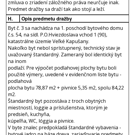
zmluva o zriadení záložného práva neurčuje inak.
Predmet dražby sa draží tak ako stojí a leží.
H.
Opis predmetu dražby
Byt č. 3 sa nachádza na 1. poschodí bytového domu
č.s. 54, na sídl. P.O.Hviezdoslava vchod 1 (90),
katastrálne územie Veľké Kapušany.
Nakoľko byt nebol sprístupnený, technický stav je
uvažovaný štandardný. Zameraný bol identický byt
na inom
podlaží. Pre výpočet podlahovej plochy bytu boli
použité výmery, uvedené v evidenčnom liste bytu -
podlahová
plocha bytu 78,87 m2 + pivnice 5,35 m2, spolu 84,22
m2.
Štandardný byt pozostáva z troch obytných
miestností, loggie a príslušenstva, ktorým je
predsieň, kuchyňa,
kúpeľňa, WC, lóggia a pivnice.
V byte znalec predpokladá štandardné vybavenia -
bytové jadro na báze dreva, zariaďovacie predmety