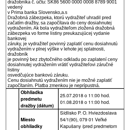
dražobníka č. účtu: SK86 5600 0000 0008 8789 9001
vedený
v Prima banka Slovensko,a.s
Dražobná zábezpeka, ktorú vydražiteľ uhradil pred
začatím dražby, sa započítava do ceny dosiahnutej
vydražením. Ak bola vydražiteľom zložená dražobná
zábezpeka vo forme listiny preukazujúcej vydanie
bankovej
záruky, je vydražiteľ povinný zaplatiť cenu dosiahnutú
vydražením v plnej výške v lehote jej splatnosti,
dražobník
je povinný bez zbytočného odkladu po zaplatení ceny
dosiahnutej vydražením vrátiť vydražiteľovi záručné
listiny
osvedčujúce bankovú záruku.
Cenu dosiahnutú vydražením nie je možné zaplatiť
započítaním. Platba zmenkou je neprípustná.
Obhliadka
25.07.2018 o 11:00 hod.
predmetu
01.08.2018 o 11:00 hod.
dražby (dátum)
Sídlisko P. O. Hviezdoslava
Miesto
54/1(90), 079 01 Veľké
obhliadky
Kapušany /pred predmetom