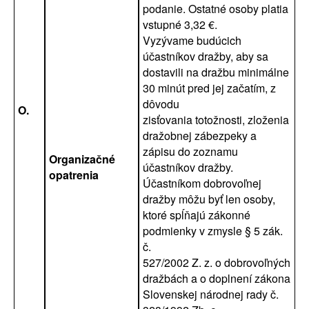
podanie. Ostatné osoby platia
vstupné 3,32 €.
Vyzývame budúcich
účastníkov dražby, aby sa
dostavili na dražbu minimálne
30 minút pred jej začatím, z
dôvodu
O.
zisťovania totožnosti, zloženia
dražobnej zábezpeky a
zápisu do zoznamu
Organizačné
účastníkov dražby.
opatrenia
Účastníkom dobrovoľnej
dražby môžu byť len osoby,
ktoré spĺňajú zákonné
podmienky v zmysle § 5 zák.
č.
527/2002 Z. z. o dobrovoľných
dražbách a o doplnení zákona
Slovenskej národnej rady č.