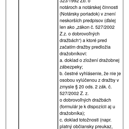
323/1992 Zb. o
notároch a notárskej činnosti
(Notársky poriadok) v znení
neskorších predpisov (ďalej
len ako „zákon č. 527/2002
Z.z. o dobrovoľných
dražbách“) a ktoré pred
začatím dražby predložia
dražobníkovi:
a. doklad o zložení dražobnej
zábezpeky;
b. čestné vyhlásenie, že nie je
osobou vylúčenou z dražby v
zmysle § 20 ods. 2 zák. č.
527/2002 Z. z.
o dobrovoľných dražbách
(formulár je k dispozícii aj u
dražobníka);
c. doklad totožnosti (napr.
platný občiansky preukaz,