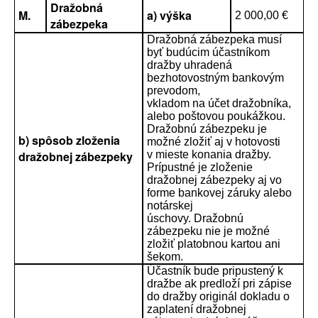
Dražobná
M.
a) výška
2 000,00 €
zábezpeka
Dražobná zábezpeka musí
byť budúcim účastníkom
dražby uhradená
bezhotovostným bankovým
prevodom,
vkladom na účet dražobníka,
alebo poštovou poukážkou.
Dražobnú zábezpeku je
b) spôsob zloženia
možné zložiť aj v hotovosti
dražobnej zábezpeky
v mieste konania dražby.
Prípustné je zloženie
dražobnej zábezpeky aj vo
forme bankovej záruky alebo
notárskej
úschovy. Dražobnú
zábezpeku nie je možné
zložiť platobnou kartou ani
šekom.
Účastník bude pripustený k
dražbe ak predloží pri zápise
do dražby originál dokladu o
zaplatení dražobnej