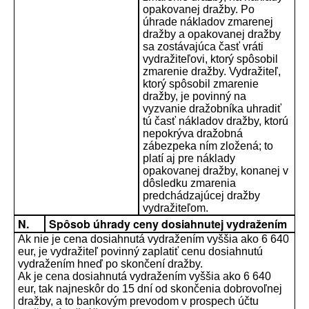
opakovanej dražby. Po
úhrade nákladov zmarenej
dražby a opakovanej dražby
sa zostávajúca časť vráti
vydražiteľovi, ktorý spôsobil
zmarenie dražby. Vydražiteľ,
ktorý spôsobil zmarenie
dražby, je povinný na
vyzvanie dražobníka uhradiť
tú časť nákladov dražby, ktorú
nepokrýva dražobná
zábezpeka ním zložená; to
platí aj pre náklady
opakovanej dražby, konanej v
dôsledku zmarenia
predchádzajúcej dražby
vydražiteľom.
N.
Spôsob úhrady ceny dosiahnutej vydražením
Ak nie je cena dosiahnutá vydražením vyššia ako 6 640
eur, je vydražiteľ povinný zaplatiť cenu dosiahnutú
vydražením hneď po skončení dražby.
Ak je cena dosiahnutá vydražením vyššia ako 6 640
eur, tak najneskôr do 15 dní od skončenia dobrovoľnej
dražby, a to bankovým prevodom v prospech účtu