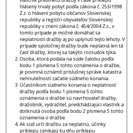
vlastník predmetu dražby v čase príklepu
hlásený trvalý pobyt podľa zákona č. 253/1998
Z.z. o hlásení pobytu občanov Slovenskej
republiky a registri obyvateľov Slovenskej
republiky v znení zákona č. 454/2004 Z.z., v
tomto prípade je možné domáhať sa
neplatnosti dražby aj po uplynutí tejto lehoty. V
prípade spoločnej dražby bude neplatná len tá
časť dražby, ktorej sa takýto rozsudok týka.
Osoba, ktorá podala na súde žalobu podľa
bodu 1 písmena S tohto oznámenia o dražbe,
je povinná oznámiť príslušnej správe katastra
nehnuteľností začatie súdneho konania.
Účastníkom súdneho konania o neplatnosť
dražby podľa bodu 1 písmena S tohto
oznámenia o dražbe sú navrhovateľ dražby,
dražobník, vydražiteľ, predchádzajúci vlastník a
dotknutá osoba podľa bodu 2 písmena S tohto
oznámenia o dražbe.
Ak súd určí dražbu za neplatnú, účinky
príklepu zanikajú ku dňu príklepu.