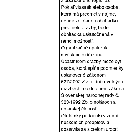
z obchodného registra).
Pokiaľ vlastník alebo osoba,
ktorá má predmet v nájme,
neumožní riadnu obhliadku
predmetu dražby, bude
obhliadka uskutočnená v
rámci možností.
Organizačné opatrenia
súvisiace s dražbou:
Účastníkom dražby môže byť
osoba, ktorá spĺňa podmienky
ustanovené zákonom
527/2002 Z.z. o dobrovoľných
dražbách a o doplnení zákona
Slovenskej národnej rady č.
323/1992 Zb. o notároch a
notárskej činnosti
(Notársky poriadok) v znení
neskorších predpisov a
dostavila sa s cieľom urobiť