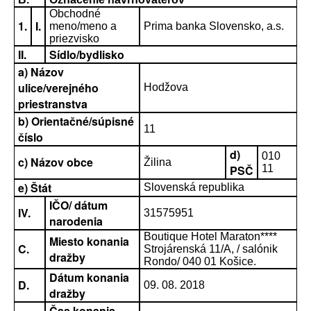
Obchodné
1.
I.
meno/meno a
Prima banka Slovensko, a.s.
priezvisko
II.
Sídlo/bydlisko
a) Názov
ulice/verejného
Hodžova
priestranstva
b) Orientačné/súpisné
11
číslo
d)
010
c) Názov obce
Žilina
PSČ
11
e) Štát
Slovenská republika
IČO/ dátum
IV.
31575951
narodenia
Boutique Hotel Maraton****
Miesto konania
C.
Strojárenská 11/A, / salónik
dražby
Rondo/ 040 01 Košice.
Dátum konania
D.
09. 08. 2018
dražby
Čas konania