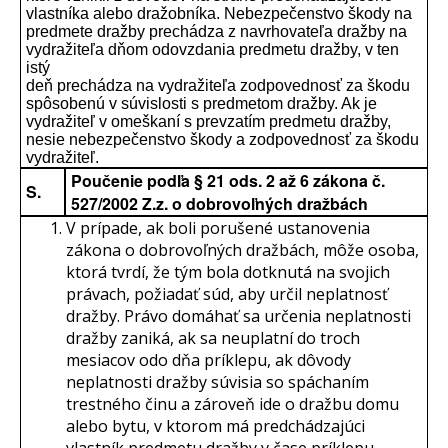
vlastníka alebo dražobníka. Nebezpečenstvo škody na
predmete dražby prechádza z navrhovateľa dražby na
vydražiteľa dňom odovzdania predmetu dražby, v ten
istý
deň prechádza na vydražiteľa zodpovednosť za škodu
spôsobenú v súvislosti s predmetom dražby. Ak je
vydražiteľ v omeškaní s prevzatím predmetu dražby,
nesie nebezpečenstvo škody a zodpovednosť za škodu
vydražiteľ.
Poučenie podľa § 21 ods. 2 až 6 zákona č.
S.
527/2002 Z.z. o dobrovoľných dražbách
V prípade, ak boli porušené ustanovenia
zákona o dobrovoľných dražbách, môže osoba,
ktorá tvrdí, že tým bola dotknutá na svojich
právach, požiadať súd, aby určil neplatnosť
dražby. Právo domáhať sa určenia neplatnosti
dražby zaniká, ak sa neuplatní do troch
mesiacov odo dňa príklepu, ak dôvody
neplatnosti dražby súvisia so spáchaním
trestného činu a zároveň ide o dražbu domu
alebo bytu, v ktorom má predchádzajúci