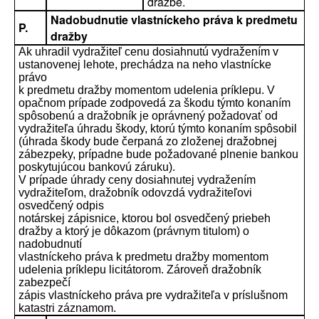
dražbe.
Nadobudnutie vlastníckeho práva k predmetu
P.
dražby
Ak uhradil vydražiteľ cenu dosiahnutú vydražením v
ustanovenej lehote, prechádza na neho vlastnícke
právo
k predmetu dražby momentom udelenia príklepu. V
opačnom prípade zodpovedá za škodu týmto konaním
spôsobenú a dražobník je oprávnený požadovať od
vydražiteľa úhradu škody, ktorú týmto konaním spôsobil
(úhrada škody bude čerpaná zo zloženej dražobnej
zábezpeky, prípadne bude požadované plnenie bankou
poskytujúcou bankovú záruku).
V prípade úhrady ceny dosiahnutej vydražením
vydražiteľom, dražobník odovzdá vydražiteľovi
osvedčený odpis
notárskej zápisnice, ktorou bol osvedčený priebeh
dražby a ktorý je dôkazom (právnym titulom) o
nadobudnutí
vlastníckeho práva k predmetu dražby momentom
udelenia príklepu licitátorom. Zároveň dražobník
zabezpečí
zápis vlastníckeho práva pre vydražiteľa v príslušnom
katastri záznamom.