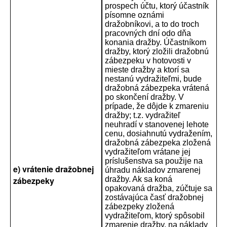
prospech účtu, ktorý účastník
písomne oznámi
dražobníkovi, a to do troch
pracovných dní odo dňa
konania dražby. Účastníkom
dražby, ktorý zložili dražobnú
zábezpeku v hotovosti v
mieste dražby a ktorí sa
nestanú vydražiteľmi, bude
dražobná zábezpeka vrátená
po skončení dražby. V
prípade, že dôjde k zmareniu
dražby; t.z. vydražiteľ
neuhradí v stanovenej lehote
cenu, dosiahnutú vydražením,
dražobná zábezpeka zložená
vydražiteľom vrátane jej
príslušenstva sa použije na
e) vrátenie dražobnej
úhradu nákladov zmarenej
zábezpeky
dražby. Ak sa koná
opakovaná dražba, zúčtuje sa
zostávajúca časť dražobnej
zábezpeky zložená
vydražiteľom, ktorý spôsobil
zmarenie dražby, na náklady