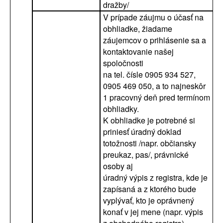
dražby/
V prípade záujmu o účasť na
obhliadke, žiadame
záujemcov o prihlásenie sa a
kontaktovanie našej
spoločnosti
na tel. čísle 0905 934 527,
0905 469 050, a to najneskôr
1 pracovný deň pred termínom
obhliadky.
K obhliadke je potrebné si
priniesť úradný doklad
totožnosti /napr. občiansky
preukaz, pas/, právnické
osoby aj
úradný výpis z registra, kde je
zapísaná a z ktorého bude
vyplývať, kto je oprávnený
konať v jej mene (napr. výpis