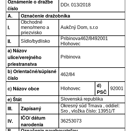
Oznámenie o dražbe
DDr. 013/2018
číslo
A.
Označenie dražobníka
Obchodné
I.
meno/meno a
Aukčný Dom, s.r.o
priezvisko
Pribinova462/8492001
II.
Sídlo/bydlisko
Hlohovec
a) Názov
ulice/verejného
Pribinova
priestranstva
b) Orientačné/súpisné
462/84
číslo
d)
c) Názov obce
Hlohovec
92001
PSČ
e) Štát
Slovenská republika
Okresný súd Trnava , oddiel:
III.
Zapísaný
Sro , vložka číslo: 13951/T
IČO/ dátum
IV.
36253073
narodenia
B.
Označenie navrhovateľov