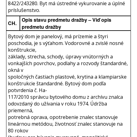
8422/243280. Byt má ústredné vykurovanie a úplné
príslušenstvo.
Opis stavu predmetu dražby – Viď opis
CH.
predmetu dražby
Bytový dom je panelový, má prízemie a štyri
poschodia, je s výťahom. Vodorovné a zvislé nosné
konštrukcie,
základy, strecha, schody, úpravy vnútorných a
vonkajších povrchov, podlahy a rozvody štandardné,
okná v
spoločných častiach plastové, krytina a klampiarske
konštrukcie štandardné. Bytový dom podľa
potvrdenia č. Ha-
117/2010 správcu bytového domu z archívu znalca
odovzdaný do užívania v roku 1974. Údržba
priemerná,
potrebná oprava, opotrebenie znalec stanovuje
lineárnou metódou, životnosť znalec stanovuje na
80 rokov