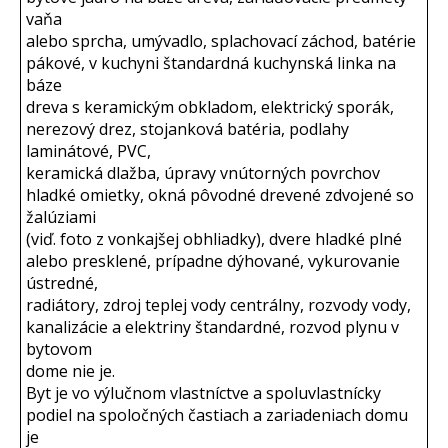
vaňa
alebo sprcha, umývadlo, splachovací záchod, batérie
pákové, v kuchyni štandardná kuchynská linka na
báze
dreva s keramickým obkladom, elektrický sporák,
nerezový drez, stojanková batéria, podlahy
laminátové, PVC,
keramická dlažba, úpravy vnútorných povrchov
hladké omietky, okná pôvodné drevené zdvojené so
žalúziami
(viď. foto z vonkajšej obhliadky), dvere hladké plné
alebo presklené, prípadne dýhované, vykurovanie
ústredné,
radiátory, zdroj teplej vody centrálny, rozvody vody,
kanalizácie a elektriny štandardné, rozvod plynu v
bytovom
dome nie je.
Byt je vo výlučnom vlastníctve a spoluvlastnícky
podiel na spoločných častiach a zariadeniach domu
je