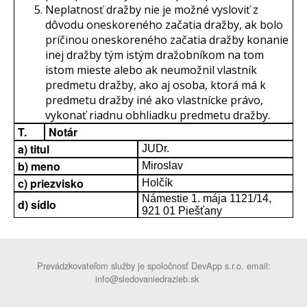
Neplatnosť dražby nie je možné vysloviť z
dôvodu oneskoreného začatia dražby, ak bolo
príčinou oneskoreného začatia dražby konanie
inej dražby tým istým dražobníkom na tom
istom mieste alebo ak neumožnil vlastník
predmetu dražby, ako aj osoba, ktorá má k
predmetu dražby iné ako vlastnícke právo,
vykonať riadnu obhliadku predmetu dražby.
T.
Notár
a) titul
JUDr.
b) meno
Miroslav
c) priezvisko
Holčík
Námestie 1. mája 1121/14,
d) sídlo
921 01 Piešťany
Prevádzkovateľom služby je spoločnosť DevApp s.r.o. email:
info@sledovaniedrazieb.sk