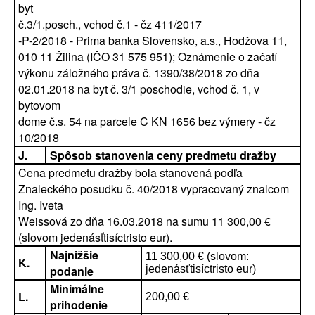
byt
č.3/1.posch., vchod č.1 - čz 411/2017
-P-2/2018 - Prima banka Slovensko, a.s., Hodžova 11,
010 11 Žilina (IČO 31 575 951); Oznámenie o začatí
výkonu záložného práva č. 1390/38/2018 zo dňa
02.01.2018 na byt č. 3/1 poschodie, vchod č. 1, v
bytovom
dome č.s. 54 na parcele C KN 1656 bez výmery - čz
10/2018
J.
Spôsob stanovenia ceny predmetu dražby
Cena predmetu dražby bola stanovená podľa
Znaleckého posudku č. 40/2018 vypracovaný znalcom
Ing. Iveta
Weissová zo dňa 16.03.2018 na sumu 11 300,00 €
(slovom jedenásťtisíctristo eur).
Najnižšie
11 300,00 € (slovom:
K.
podanie
jedenásťtisíctristo eur)
Minimálne
L.
200,00 €
prihodenie