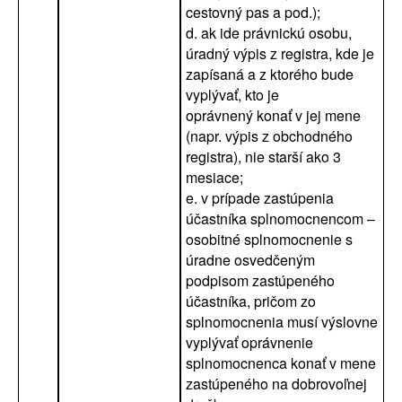
cestovný pas a pod.);
d. ak ide právnickú osobu,
úradný výpis z registra, kde je
zapísaná a z ktorého bude
vyplývať, kto je
oprávnený konať v jej mene
(napr. výpis z obchodného
registra), nie starší ako 3
mesiace;
e. v prípade zastúpenia
účastníka splnomocnencom –
osobitné splnomocnenie s
úradne osvedčeným
podpisom zastúpeného
účastníka, pričom zo
splnomocnenia musí výslovne
vyplývať oprávnenie
splnomocnenca konať v mene
zastúpeného na dobrovoľnej