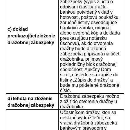
zábezpeky (výpis z účtu o
odpísaní čiastky z účtu,
bankou potvrdený vklad v
hotovosti, poštovú poukážku,
záručné listiny osvedčujúce
bankovú záruku, originál
c) doklad
alebo overená kópia dokladu
preukazujúci zloženie
preukazujúcu notársku
dražobnej zábezpeky
úschovu), ak do otvorenia
dražby bude dražobná
zábezpeka pripísaná na účet
dražobníka, príjmový
pokladničný blok dražobnej
spoločnosti Aukčný Dom
s.r.o., následne sa zapíše do
listiny „Zápis do dražby” a
bude mu pridelené dražobné
číslo.
Dražobnú zábezpeku možno
d) lehota na zloženie
zložiť do otvorenia dražby u
dražobnej zábezpeky
dražobníka.
Účastníkom dražby, ktorí sa
nestanú vydražiteľmi, sa
vracia dražobná zábezpeka
bankovým prevodom v