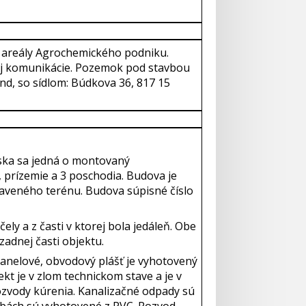
v areály Agrochemického podniku.
enej komunikácie. Pozemok pod stavbou
ond, so sídlom: Búdkova 36, 817 15
iska sa jedná o montovaný
 prízemie a 3 poschodia. Budova je
raveného terénu. Budova súpisné číslo
ly a z časti v ktorej bola jedáleň. Obe
zadnej časti objektu.
anelové, obvodový plášť je vyhotovený
kt je v zlom technickom stave a je v
rozvody kúrenia. Kanalizačné odpady sú
dbách sú vyhotovené z PVC. Rozvod