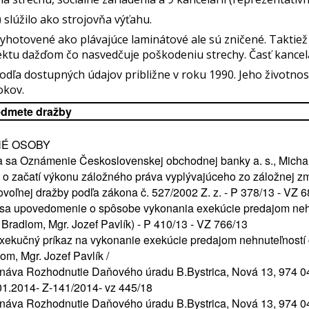
 slúžilo ako strojovňa výťahu.
yhotovené ako plávajúce laminátové ale sú zničené. Taktiež
tu dažďom čo nasvedčuje poškodeniu strechy. Časť kancelár
dľa dostupných údajov približne v roku 1990. Jeho životn
okov.
edmete dražby
ENÉ OSOBY
a Oznámenie Československej obchodnej banky a. s., Michalsk
 o začatí výkonu záložného práva vyplývajúceho zo záložnej z
voľnej dražby podľa zákona č. 527/2002 Z. z. - P 378/13 - VZ 
a upovedomenie o spôsobe vykonania exekúcie predajom nehn
Bradlom, Mgr. Jozef Pavlík) - P 410/13 - VZ 766/13
ekučný príkaz na vykonanie exekúcie predajom nehnuteľností 
m, Mgr. Jozef Pavlík /
va Rozhodnutie Daňového úradu B.Bystrica, Nová 13, 974 04
1.2014- Z-141/2014- vz 445/18
va Rozhodnutie Daňového úradu B.Bystrica, Nová 13, 974 04