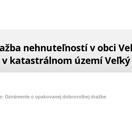
ažba nehnuteľností v obci Ve
š v katastrálnom území Veľký 
e: Oznámenie o opakovanej dobrovoľnej dražbe