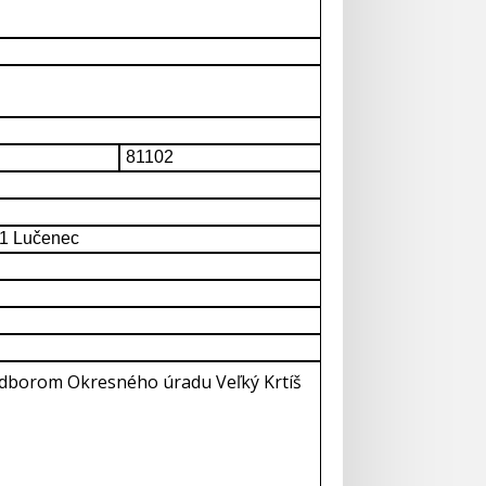
81102
01 Lučenec
dborom Okresného úradu Veľký Krtíš