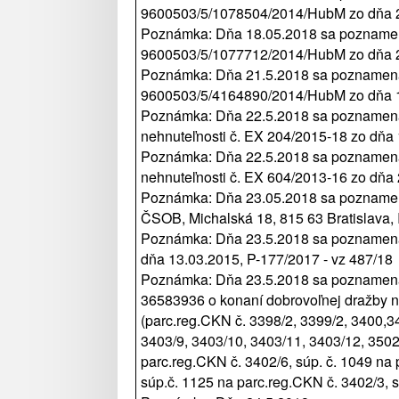
9600503/5/1078504/2014/HubM zo dňa 21
Poznámka: Dňa 18.05.2018 sa poznamená
9600503/5/1077712/2014/HubM zo dňa 21
Poznámka: Dňa 21.5.2018 sa poznamenáv
9600503/5/4164890/2014/HubM zo dňa 10
Poznámka: Dňa 22.5.2018 sa poznamená
nehnuteľnosti č. EX 204/2015-18 zo dňa 1
Poznámka: Dňa 22.5.2018 sa poznamená
nehnuteľnosti č. EX 604/2013-16 zo dňa 2
Poznámka: Dňa 23.05.2018 sa poznamená
ČSOB, Michalská 18, 815 63 Bratislava, 
Poznámka: Dňa 23.5.2018 sa poznamenáv
dňa 13.03.2015, P-177/2017 - vz 487/18
Poznámka: Dňa 23.5.2018 sa poznamenáva
36583936 o konaní dobrovoľnej dražby na
(parc.reg.CKN č. 3398/2, 3399/2, 3400,34
3403/9, 3403/10, 3403/11, 3403/12, 3502/
parc.reg.CKN č. 3402/6, súp. č. 1049 na 
súp.č. 1125 na parc.reg.CKN č. 3402/3, 