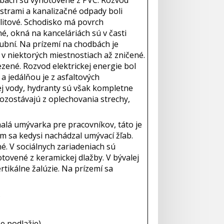
strami a kanalizačné odpady boli
litové. Schodisko má povrch
, okná na kanceláriách sú v časti
ubní. Na prízemí na chodbách je
 v niektorých miestnostiach až zničené.
ezené. Rozvod elektrickej energie bol
a jedálňou je z asfaltových
j vody, hydranty sú však kompletne
ozostávajú z oplechovania strechy,
alá umývarka pre pracovníkov, táto je
m sa kedysi nachádzal umývací žľab.
é. V sociálnych zariadeniach sú
tovené z keramickej dlažby. V bývalej
tikálne žalúzie. Na prízemí sa
.
e podlažie).