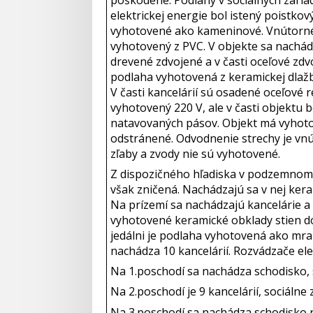
elektrickej energie bol istený poistk
vyhotovené ako kameninové. Vnútorné o
vyhotovený z PVC. V objekte sa nachád
drevené zdvojené a v časti oceľové zd
podlaha vyhotovená z keramickej dlažby
V časti kancelárií sú osadené oceľové 
vyhotovený 220 V, ale v časti objektu 
natavovaných pásov. Objekt má vyhoto
odstránené. Odvodnenie strechy je vn
zľaby a zvody nie sú vyhotovené.
Z dispozičného hľadiska v podzemnom p
však zničená. Nachádzajú sa v nej kera
Na prízemí sa nachádzajú kancelárie a 
vyhotovené keramické obklady stien do 
jedálni je podlaha vyhotovená ako mra
nachádza 10 kancelárií. Rozvádzače ele
Na 1.poschodí sa nachádza schodisko, s
Na 2.poschodí je 9 kancelárií, sociálne
Na 3.poschodí sa nachádza schodisko na