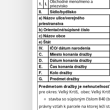
Obchodné meno/meno a
1.
I.
priezvisko
II.
Sídlo/bydlisko
a) Názov ulice/verejného
priestranstva
b) Orientačné/súpisné číslo
c) Názov obce
e) Štát
IV.
IČO/ dátum narodenia
C.
Miesto konania dražby
D.
Dátum konania dražby
E.
Čas konania dražby
F.
Kolo dražby
G.
Predmet dražby
Predmetom dražby je nehnuteľnos
pre okres: Veľký Krtíš, obec: Veľký Krtí
stavba so súpisným číslom 840 (b
právny vzťah k parcele na ktorej leží s