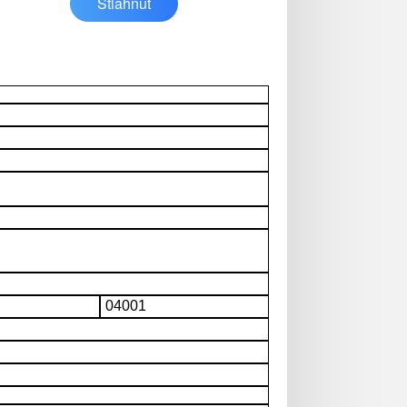
Stiahnuť
04001