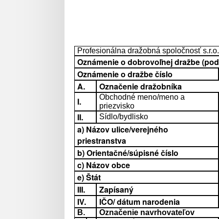
Profesionálna dražobná spoločnosť s.r.o.
Oznámenie o dobrovoľnej dražbe (podľa
Oznámenie o dražbe číslo
A.
Označenie dražobníka
Obchodné meno/meno a
I.
priezvisko
II.
Sídlo/bydlisko
a) Názov ulice/verejného
priestranstva
b) Orientačné/súpisné číslo
c) Názov obce
e) Štát
III.
Zapísaný
IV.
IČO/ dátum narodenia
B.
Označenie navrhovateľov