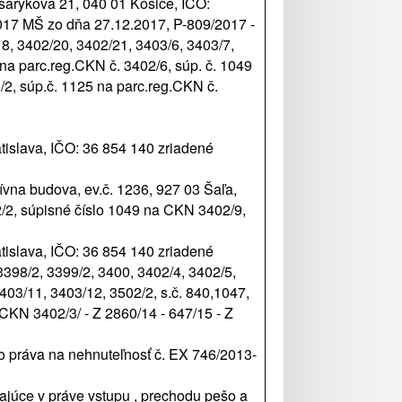
sarykova 21, 040 01 Košice, IČO:
2017 MŠ zo dňa 27.12.2017, P-809/2017 -
18, 3402/20, 3402/21, 3403/6, 3403/7,
na parc.reg.CKN č. 3402/6, súp. č. 1049
/2, súp.č. 1125 na parc.reg.CKN č.
tislava, IČO: 36 854 140 zriadené
ívna budova, ev.č. 1236, 927 03 Šaľa,
2/2, súpisné číslo 1049 na CKN 3402/9,
tislava, IČO: 36 854 140 zriadené
398/2, 3399/2, 3400, 3402/4, 3402/5,
403/11, 3403/12, 3502/2, s.č. 840,1047,
CKN 3402/3/ - Z 2860/14 - 647/15 - Z
 práva na nehnuteľnosť č. EX 746/2013-
ajúce v práve vstupu , prechodu pešo a