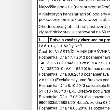
Najvyššie podlažie (nereprezentatívne)
V niektorých kanceláriách sú podlahy v
poškodenie omietok od zatopenia objek
Ohodnocovaný objekt bol postavený po
zlý technický stav je stanovená na 60 r
I.
Práva a záväzky viaznuce na pr
LV č. 616, k.ú. Veľký Krtíš:
Časť „B“: VLASTNÍCI A INÉ OPRÁVN
Poznámka: Dňa 17.7.2013 poznamenáva s
140, č. 253-3/8184/2013 zo dňa 4.7.2013
- V 1337/2010 (VZ 1155/10) formou dobro
Poznámka: Dňa 6.8.2013 poznamenáva s
2.8.2013 (Exekútorský úrad Brezová pod 
Poznámka: Dňa 8.10.2013 sa zapisuje Ex
517/13 - 988/13 / ExÚ Brezová pod Bradlo
Poznámka: Dňa 17.05.2018 sa poznamená
9600503/5/56821/2014/LaZu zo dňa 08.0
Poznámka: Dňa 18.05.2018 sa poznamená