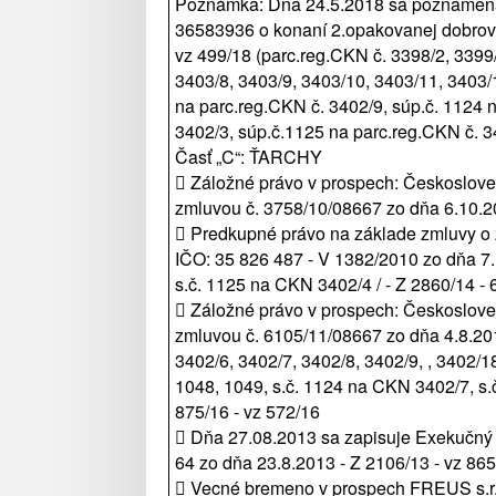
Poznámka: Dňa 24.5.2018 sa poznamenáva
36583936 o konaní 2.opakovanej dobrovo
vz 499/18 (parc.reg.CKN č. 3398/2, 3399/
3403/8, 3403/9, 3403/10, 3403/11, 3403/1
na parc.reg.CKN č. 3402/9, súp.č. 1124 
3402/3, súp.č.1125 na parc.reg.CKN č. 3
Časť „C“: ŤARCHY
 Záložné právo v prospech: Českosloven
zmluvou č. 3758/10/08667 zo dňa 6.10.2
 Predkupné právo na základe zmluvy o z
IČO: 35 826 487 - V 1382/2010 zo dňa 7.
s.č. 1125 na CKN 3402/4 / - Z 2860/14 - 
 Záložné právo v prospech: Českosloven
zmluvou č. 6105/11/08667 zo dňa 4.8.201
3402/6, 3402/7, 3402/8, 3402/9, , 3402/1
1048, 1049, s.č. 1124 na CKN 3402/7, s.
875/16 - vz 572/16
 Dňa 27.08.2013 sa zapisuje Exekučný 
64 zo dňa 23.8.2013 - Z 2106/13 - vz 86
 Vecné bremeno v prospech FREUS s.r.o.