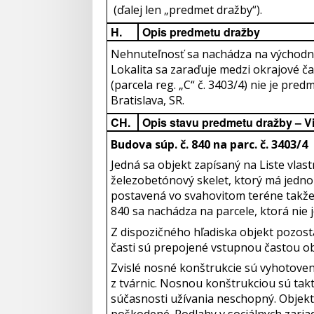
(ďalej len „predmet dražby“).
H.
Opis predmetu dražby
Nehnuteľnosť sa nachádza na východno
Lokalita sa zaraďuje medzi okrajové č
(parcela reg. „C“ č. 3403/4) nie je pr
Bratislava, SR.
CH.
Opis stavu predmetu dražby – V
Budova súp. č. 840 na parc. č. 3403/4
Jedná sa objekt zapísaný na Liste vla
železobetónový skelet, ktorý má jedno
postavená vo svahovitom teréne takže
840 sa nachádza na parcele, ktorá nie j
Z dispozičného hľadiska objekt pozostáv
časti sú prepojené vstupnou častou obj
Zvislé nosné konštrukcie sú vyhotove
z tvárnic. Nosnou konštrukciou sú takt
súčasnosti užívania neschopný. Objekt
poškodené. Podlahy v sociálnych zaria