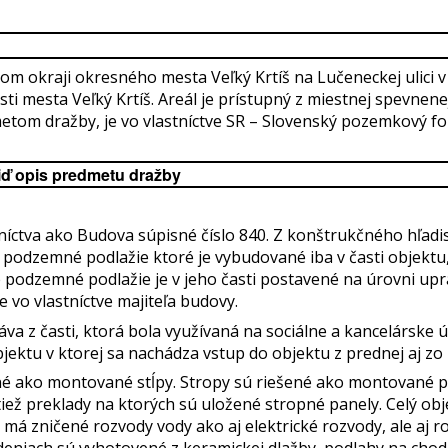
m okraji okresného mesta Veľký Krtíš na Lučeneckej ulici 
asti mesta Veľký Krtíš. Areál je prístupný z miestnej spevn
edmetom dražby, je vo vlastníctve SR – Slovenský pozemkový f
iď opis predmetu dražby
stníctva ako Budova súpisné číslo 840. Z konštrukčného hľad
 podzemné podlažie ktoré je vybudované iba v časti objektu,
 podzemné podlažie je v jeho časti postavené na úrovni up
e vo vlastníctve majiteľa budovy.
a z časti, ktorá bola využívaná na sociálne a kancelárske úče
ektu v ktorej sa nachádza vstup do objektu z prednej aj zo 
né ako montované stĺpy. Stropy sú riešené ako montované p
iež preklady na ktorých sú uložené stropné panely. Celý obje
 má zničené rozvody vody ako aj elektrické rozvody, ale aj 
deniach sú vyhotovené z keramickej dlažby, podlahy na cho