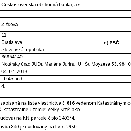
Československá obchodná banka, a.s.
Žižkova
11
d) PSČ
Bratislava
Slovenská republika
36854140
Notársky úrad JUDr. Mariána Jurinu, Ul. Št. Moyzesa 53, 984 
04. 07. 2018
10.45 hod.
4.
ť
zapísaná na liste vlastníctva č.
616
vedenom Katastrálnym o
š, katastrálne územie: Veľký Krtíš ako:
udova) na KN parcele číslo 3403/4,
tavba 840 je evidovaný na LV č. 2950,