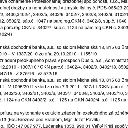
 oznámenie Profesionálnej dražobnej spoločnosti, s.r.o., Ma
ľnej dražby na nehnuteľností v zmysle listiny č. PDS-065/23-
2, 3400,3402/4, 3402/5, 3402/6, 3402/7, 3402/8, 3402/9, 3102/
2, 3502/2, súp.č. 1047 na parc.reg.CKN č. 3402/8, súp.č. 1048 
na parc.reg.CKN č. 3402/7, súp.č. 1124 na parc.reg.CKN č. 3403
402/4)
ská obchodná banka, a.s., so sídlom Michalská 18, 815 63 Bra
010 – V 1337/2010 zo dňa 29.10.2010 - 1155/10
riadení predkupného práva v prospech Duslo, a.s., Administrat
12.2010 - 1307/10 / CKN parc.č.: 3402/4, 3402/9, 3402/18, 350
647/15 - Z 875/16 - vz 572/16
ská obchodná banka, a.s., so sídlom Michalská 18, 815 63 Bra
1 - V 1095/2011 vklad zo dňa 7.9.2011 - 927/11 /CKN parc.č.: 3
8, 3402/20, 3402/21, 3403/6, 3403/7, 3403/8, 3403/9, 3403/10, 3
č. 1124 na CKN 3403/2, s.č. 1125 na CKN 3402/4, s.č. 1125 na 
príkaz na vykonanie exekúcie zriadením exekučného záložného
5/13 (ExÚBrezová pod Bradlom, Mgr. Jozef Pavlík)
, IČO : 47 067 977, Lučenská 1053, 990 01 Veľký Krtíš spočív