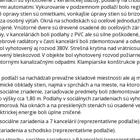
ovými automatmi. Vykurovanie v podzemnom podlaží bolo regi
pravy stien sú omietkami, vonkajšie úpravy stien sú brizo
za osobný výťah. Okná na schodiskách sú oceľové jednoduché
vojené. Vnútorné dvere sú drevené osadené do oceľových zár
, v kanceláriách boli podlahy z PVC ale sú silne poškodené,
rebrové radiátory v časti kancelárií boli zdemontované a odv
bol vyhotovený aj rozvod 380V. Strešná krytina nad vrátnicou 
vený bleskozvod. V objekte bol vyhotovený rozvod požiarne
útornými kanalizačnými odpadmi. Klampiarske konštrukcie p
odlaží sa nachádzali prevažne skladové miestnosti ale aj m
mické obklady stien, najmä v sprchách a na mieste, na ktoro
sociálne zriadenie, zariaďovacie predmety boli zdemontovan
výšky cca 1,80 m. Podlahy v sociálnych zariadeniach sú vyho
morová. Na oknách a na presklených stenách sú osadené ver
ktrickej energie boli úplne zničené.
ociálne zariadenia a 7 kancelárií (reprezentatívne podlažie)
 zariadenia a schodisko (reprezentatívne podlažie).
 strechu, sociálne zariadenia a 9 kancelárií (reprezentatívn