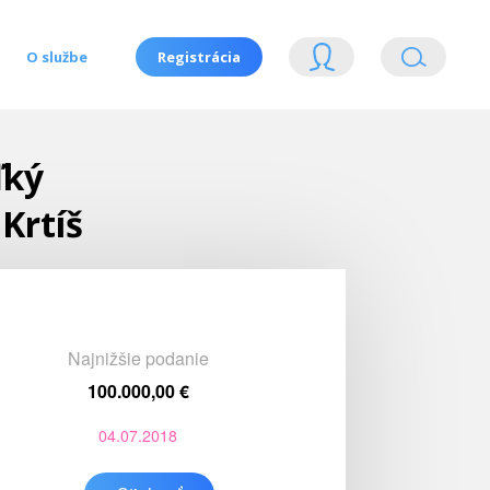
O službe
Registrácia
ľký
Krtíš
Najnižšie podanie
100.000,00 €
04.07.2018