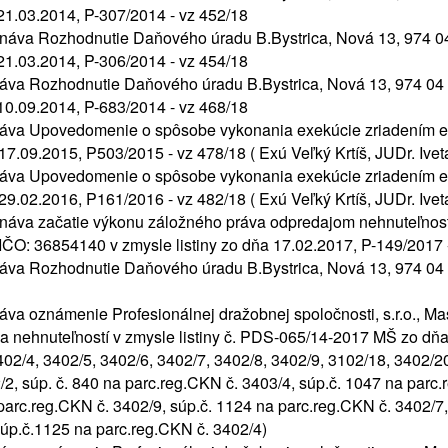
.03.2014, P-307/2014 - vz 452/18
va Rozhodnutie Daňového úradu B.Bystrica, Nová 13, 974 04
.03.2014, P-306/2014 - vz 454/18
a Rozhodnutie Daňového úradu B.Bystrica, Nová 13, 974 04 B
.09.2014, P-683/2014 - vz 468/18
va Upovedomenie o spôsobe vykonania exekúcie zriadením e
7.09.2015, P503/2015 - vz 478/18 ( Exú Veľký Krtíš, JUDr. Ivet
va Upovedomenie o spôsobe vykonania exekúcie zriadením e
9.02.2016, P161/2016 - vz 482/18 ( Exú Veľký Krtíš, JUDr. Ivet
va začatie výkonu záložného práva odpredajom nehnuteľností
IČO: 36854140 v zmysle listiny zo dňa 17.02.2017, P-149/2017 -
a Rozhodnutie Daňového úradu B.Bystrica, Nová 13, 974 04 
 oznámenie Profesionálnej dražobnej spoločnosti, s.r.o., Ma
 nehnuteľností v zmysle listiny č. PDS-065/14-2017 MŠ zo dňa
02/4, 3402/5, 3402/6, 3402/7, 3402/8, 3402/9, 3102/18, 3402/20
2, súp. č. 840 na parc.reg.CKN č. 3403/4, súp.č. 1047 na parc.
parc.reg.CKN č. 3402/9, súp.č. 1124 na parc.reg.CKN č. 3402/7,
súp.č.1125 na parc.reg.CKN č. 3402/4)