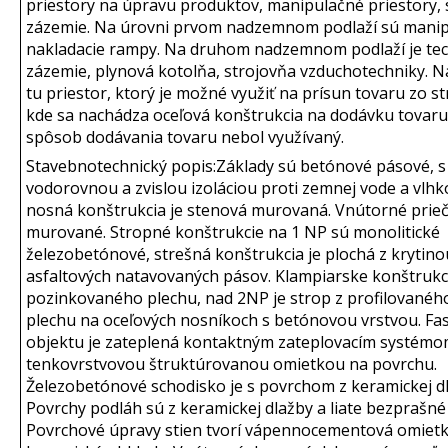
priestory na úpravu produktov, manipulačné priestory, 
zázemie. Na úrovni prvom nadzemnom podlaží sú manip
nakladacie rampy. Na druhom nadzemnom podlaží je te
zázemie, plynová kotolňa, strojovňa vzduchotechniky. 
tu priestor, ktorý je možné využiť na prísun tovaru zo s
kde sa nachádza oceľová konštrukcia na dodávku tovaru
spôsob dodávania tovaru nebol využívaný.
Stavebnotechnický popis:
Základy sú betónové pásové, s
vodorovnou a zvislou izoláciou proti zemnej vode a vlhkos
nosná konštrukcia je stenová murovaná. Vnútorné prie
murované. Stropné konštrukcie na 1 NP sú monolitické
železobetónové, strešná konštrukcia je plochá z krytino
asfaltových natavovaných pásov. Klampiarske konštrukc
pozinkovaného plechu, nad 2NP je strop z profilovanéh
plechu na oceľových nosníkoch s betónovou vrstvou. Fa
objektu je zateplená kontaktným zateplovacím systémo
tenkovrstvovou štruktúrovanou omietkou na povrchu.
Železobetónové schodisko je s povrchom z keramickej dl
Povrchy podláh sú z keramickej dlažby a liate bezprašné
Povrchové úpravy stien tvorí vápennocementová omietk