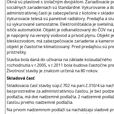
Okná sú plastové s izolačným dvojsklom. Zariaďovacie 
sociálnych zariadeniach sú štandardné. Vykurovanie a 
administratívnej časti je zabezpečená z kotolne v skladov
Vykurovacie telesá sú panelové radiátory. Predajňa a sl
sú vykurované samostatne. Elektroinštalácia je svetelná
ističe automatické. Objekt je odkanalizovaný do ČOV na
je napojený na verejný vodovod a prívod plynu. Objekt j
bleskozvodom, má zabezpečovacie zariadenie a kamero
objekt je čiastočne klimatizovaný. Pred predajňou sú pr
prístrešky.
Stavba bola daná do užívania na základe kolaudačného
rozhodnutia v r.2005, v r.2011 bola budova čiastočne pr
Životnosť stavby je znalcom určená na 80 rokov.
Skladová časť
Skladovacia časť stavby súp.č.702 na parc.č.310/4 sa na
bezprostredne za administratívnou časťou. Je bez pod
podlažia, má dve nadzemné podlažia. 2 nadzemné podlaž
časťou prvého nadzemné podlažia.
Na prvom nadzemnom podlaží sa nachádzajú sladové pri