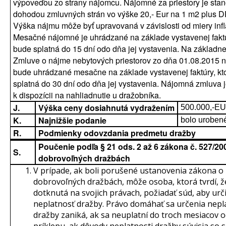
výpoveďou zo strany nájomcu. Nájomné za priestory je sta
dohodou zmluvných strán vo výške 20,- Eur na 1 m2 plus 
Výška nájmu môže byť upravovaná v závislosti od miery infl
Mesačné nájomné je uhrádzané na základe vystavenej faktú
bude splatná do 15 dní odo dňa jej vystavenia. Na základn
Zmluve o nájme nebytových priestorov zo dňa 01.08.2015 
bude uhrádzané mesačne na základe vystavenej faktúry, kt
splatná do 30 dní odo dňa jej vystavenia. Nájomná zmluva 
k dispozícii na nahliadnutie u dražobníka.
J.
Výška ceny dosiahnutá vydražením
500.000,-E
K.
Najnižšie podanie
bolo uroben
R.
Podmienky odovzdania predmetu dražby
Poučenie podľa § 21 ods. 2 až 6 zákona č. 527/200
S.
dobrovoľných dražbách
V prípade, ak boli porušené ustanovenia zákona o
dobrovoľných dražbách, môže osoba, ktorá tvrdí, ž
dotknutá na svojich právach, požiadať súd, aby urči
neplatnosť dražby. Právo domáhať sa určenia nepl
dražby zaniká, ak sa neuplatní do troch mesiacov 