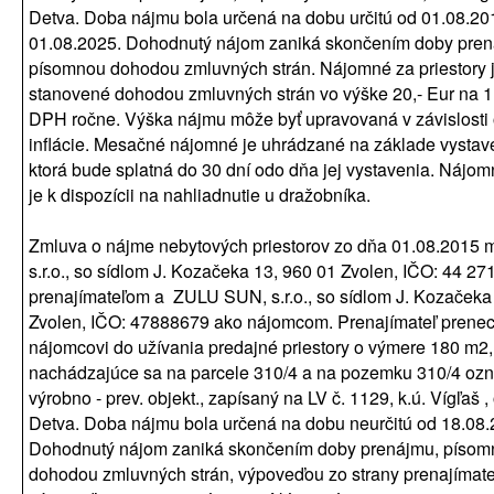
Detva. Doba nájmu bola určená na dobu určitú od 01.08.20
01.08.2025. Dohodnutý nájom zaniká skončením doby pren
písomnou dohodou zmluvných strán. Nájomné za priestory 
stanovené dohodou zmluvných strán vo výške 20,- Eur na 1
DPH ročne. Výška nájmu môže byť upravovaná v závislosti 
inflácie. Mesačné nájomné je uhrádzané na základe vystave
ktorá bude splatná do 30 dní odo dňa jej vystavenia. Nájo
je k dispozícii na nahliadnutie u dražobníka.
Zmluva o nájme nebytových priestorov zo dňa 01.08.2015 
s.r.o., so sídlom J. Kozačeka 13, 960 01 Zvolen, IČO: 44 27
prenajímateľom a ZULU SUN, s.r.o., so sídlom J. Kozačeka
Zvolen, IČO: 47888679 ako nájomcom. Prenajímateľ prene
nájomcovi do užívania predajné priestory o výmere 180 m2,
nachádzajúce sa na parcele 310/4 a na pozemku 310/4 oz
výrobno - prev. objekt., zapísaný na LV č. 1129, k.ú. Vígľaš ,
Detva. Doba nájmu bola určená na dobu neurčitú od 18.08.
Dohodnutý nájom zaniká skončením doby prenájmu, píso
dohodou zmluvných strán, výpoveďou zo strany prenajímate