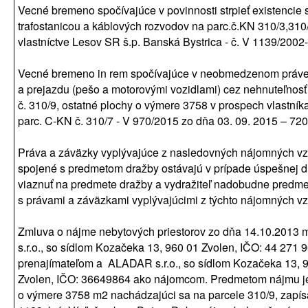
Vecné bremeno spočívajúce v povinnosti strpieť existencie s
trafostanicou a káblových rozvodov na parc.č.KN 310/3,310
vlastníctve Lesov SR š.p. Banská Bystrica - č. V 1139/2002
Vecné bremeno in rem spočívajúce v neobmedzenom práv
a prejazdu (pešo a motorovými vozidlami) cez nehnuteľnosť
č. 310/9, ostatné plochy o výmere 3758 v prospech vlastní
parc. C-KN č. 310/7 - V 970/2015 zo dňa 03. 09. 2015 – 72
Práva a záväzky vyplývajúce z nasledovných nájomných v
spojené s predmetom dražby ostávajú v prípade úspešnej 
viaznuť na predmete dražby a vydražiteľ nadobudne predme
s právami a záväzkami vyplývajúcimi z týchto nájomných vz
Zmluva o nájme nebytových priestorov zo dňa 14.10.2013 
s.r.o., so sídlom Kozačeka 13, 960 01 Zvolen, IČO: 44 271 
prenajímateľom a ALADAR s.r.o., so sídlom Kozačeka 13, 
Zvolen, IČO: 36649864 ako nájomcom. Predmetom nájmu 
o výmere 3758 m2 nachádzajúci sa na parcele 310/9, zapís