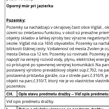
Oporný múr pri jazierku
Pozemky:
Pozemky sa nachádzajú v okrajovej časti obce Vígľaš , ok
území so zmiešanou funkciou, v okolí sú prevažne prie
objekty skladov a ľahkej výroby bez výrazne negatívnych
okolie. Vígľaš má cca 1650 obyvateľov. Pozemky sa nachá
blízkosti štátnej cesty. Vzdialenosť od mesta Zvolen je c
mesta Detva cca 12 km. Pozemky sú rovinaté. Pozemky 
napojiť na verejný rozvod vody, plynu, elektrickej energ
sú prístupné po spevnenej verejnej komunikácií. Na parc
postavený výrobno prevádzkový objekt súp.č.702, na parc
postavená prístavba garáže, cca v strede parc.č.310/9, j
objekt na parc.č.310/7, ktorý nie je vo vlastníctve vlastní
pozemkov.
CH.
Opis stavu predmetu dražby – Viď opis predmetu
Viď opis predmetu dražby.