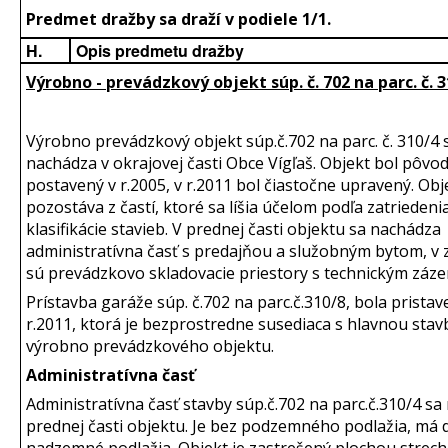
Predmet dražby sa draží v podiele 1/1.
H.
Opis predmetu dražby
Výrobno - prevádzkový objekt súp. č. 702 na parc. č. 3
Výrobno prevádzkový objekt súp.č.702 na parc. č. 310/4 
nachádza v okrajovej časti Obce Vígľaš. Objekt bol pôvo
postavený v r.2005, v r.2011 bol čiastočne upravený. Obj
pozostáva z častí, ktoré sa líšia účelom podľa zatriedeni
klasifikácie stavieb. V prednej časti objektu sa nachádza
administratívna časť s predajňou a služobným bytom, v z
sú prevádzkovo skladovacie priestory s technickým záz
Prístavba garáže súp. č.702 na parc.č.310/8, bola pristav
r.2011, ktorá je bezprostredne susediaca s hlavnou sta
výrobno prevádzkového objektu.
Administratívna časť
Administratívna časť stavby súp.č.702 na parc.č.310/4 sa
prednej časti objektu. Je bez podzemného podlažia, má 