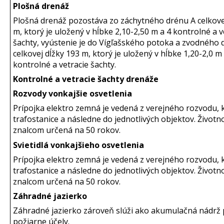
Plošná drenáž
Plošná drenáž pozostáva zo záchytného drénu A celkove
m, ktorý je uložený v hĺbke 2,10-2,50 m a 4 kontrolné a v
šachty, vyústenie je do Vígľašského potoka a zvodného 
celkovej dĺžky 193 m, ktorý je uložený v hĺbke 1,20-2,0 m
kontrolné a vetracie šachty.
Kontrolné a vetracie šachty drenáže
Rozvody vonkajšie osvetlenia
Prípojka elektro zemná je vedená z verejného rozvodu,
trafostanice a následne do jednotlivých objektov. Životno
znalcom určená na 50 rokov.
Svietidlá vonkajšieho osvetlenia
Prípojka elektro zemná je vedená z verejného rozvodu,
trafostanice a následne do jednotlivých objektov. Životno
znalcom určená na 50 rokov.
Záhradné jazierko
Záhradné jazierko zároveň slúži ako akumulačná nádrž 
požiarne účely.