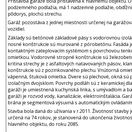
Prístavba garáže bola pristavená k hlavnému objektu. Ob
podzemného podlažia, má 1 nadzemné podlažie, obdĺžn
pôdorys, plochú strechu.
Garáž pozostáva z jednej miestnosti určenej na garážov
vozidiel.
Základy sú betónové základové pásy s vodorovnou izolác
nosné konštrukcie sú murované z pórobetónu. Fasáda j
kontaktným zateplovacím systémom s povrchovou tenk
omietkou. Vodorovné stropné konštrukcie sú železobet
kritina strechy je z asfaltových natavovaných pásov, kl
konštrukcie sú z pozinkovaného plechu. Vnútorná omiet
vápenná, štuková omietka. Dvere sú plechové, okná sú p
izolačným dvojsklom. Povrchy podláh sú z keramickej dla
garáži je umiestnená kuchynská linka, s umývadlom a ba
garáži je rozvod vody, kanalizácie, elektroinštalácia. Ga
brána je segmentová výsuvná s automatickým ovládaním
Stavba bola daná do užívania v r.2011. Životnosť stavby 
určená na 74 rokov, je stanovená do ukončenia životnos
hlavného objektu, do roku 2085.