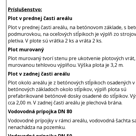
Príslušenstvo:
Plot v prednej časti areálu
Plot v prednej časti areálu, na betónovom základe, s b
podmurovkou, na oceľových stĺpikoch je výplň zo strojo
pletiva. V plote sú vrátka 2 ks a vráta 2 ks.
Plot murovaný
Plot murovaný tvorí stenu pre ukotvenie plotových vrát,
murovanou tehlovou výplňou. Výška plota je 3,2 m.
Plot v zadnej časti areálu
Plot okolo areálu je z betónových stĺpikoch osadených v
betónových základoch okolo stĺpikov, výplň plota sú
prefabrikované betónové dosky osadené do stĺpikov. Vý
cca 2,00 m. V zadnej časti areálu je plechová brána.
Vodovodná prípojka DN 80
Vodovodné prípojky v rámci areálu, vodovodná šachta s
nenachádza na pozemku.
Vodovodná prípojka DN 50