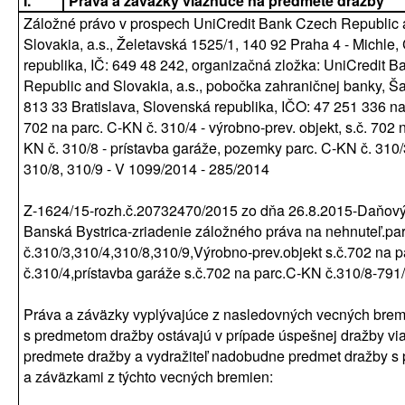
I.
Práva a záväzky viaznuce na predmete dražby
Záložné právo v prospech UniCredit Bank Czech Republic
Slovakia, a.s., Želetavská 1525/1, 140 92 Praha 4 - Michle
republika, IČ: 649 48 242, organizačná zložka: UniCredit 
Republic and Slovakia, a.s., pobočka zahraničnej banky, Š
813 33 Bratislava, Slovenská republika, IČO: 47 251 336 na 
702 na parc. C-KN č. 310/4 - výrobno-prev. objekt, s.č. 702 
KN č. 310/8 - prístavba garáže, pozemky parc. C-KN č. 310/
310/8, 310/9 - V 1099/2014 - 285/2014
Z-1624/15-rozh.č.20732470/2015 zo dňa 26.8.2015-Daňový
Banská Bystrica-zriadenie záložného práva na nehnuteľ.p
č.310/3,310/4,310/8,310/9,Výrobno-prev.objekt s.č.702 na 
č.310/4,prístavba garáže s.č.702 na parc.C-KN č.310/8-791
Práva a záväzky vyplývajúce z nasledovných vecných brem
s predmetom dražby ostávajú v prípade úspešnej dražby vi
predmete dražby a vydražiteľ nadobudne predmet dražby s
a záväzkami z týchto vecných bremien: