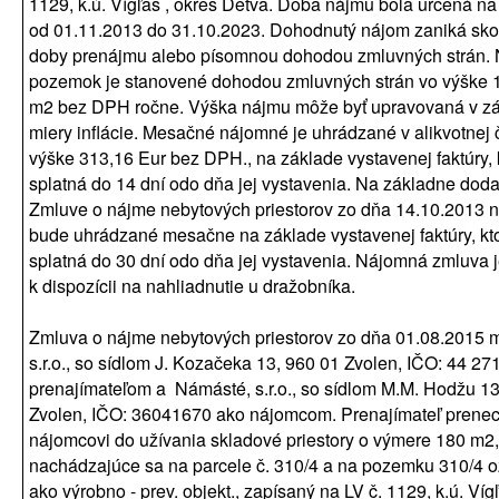
1129, k.ú. Vígľaš , okres Detva. Doba nájmu bola určená na
od 01.11.2013 do 31.10.2023. Dohodnutý nájom zaniká sk
doby prenájmu alebo písomnou dohodou zmluvných strán.
pozemok je stanovené dohodou zmluvných strán vo výške 1
m2 bez DPH ročne. Výška nájmu môže byť upravovaná v záv
miery inflácie. Mesačné nájomné je uhrádzané v alikvotnej 
výške 313,16 Eur bez DPH., na základe vystavenej faktúry,
splatná do 14 dní odo dňa jej vystavenia. Na základne doda
Zmluve o nájme nebytových priestorov zo dňa 14.10.2013 
bude uhrádzané mesačne na základe vystavenej faktúry, kt
splatná do 30 dní odo dňa jej vystavenia. Nájomná zmluva 
k dispozícii na nahliadnutie u dražobníka.
Zmluva o nájme nebytových priestorov zo dňa 01.08.2015 
s.r.o., so sídlom J. Kozačeka 13, 960 01 Zvolen, IČO: 44 27
prenajímateľom a Námásté, s.r.o., so sídlom M.M. Hodžu 13
Zvolen, IČO: 36041670 ako nájomcom. Prenajímateľ prene
nájomcovi do užívania skladové priestory o výmere 180 m2,
nachádzajúce sa na parcele č. 310/4 a na pozemku 310/4 
ako výrobno - prev. objekt., zapísaný na LV č. 1129, k.ú. Vígľ