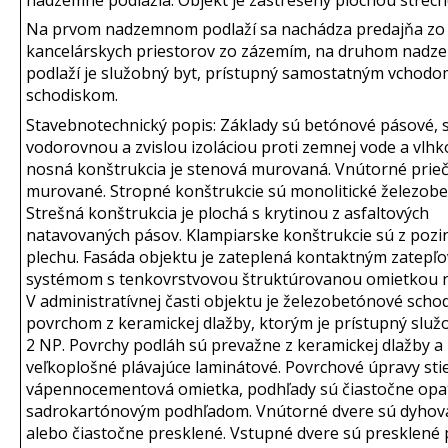
nadzemné podlažia. Objekt je zastrešený plochou strech
Na prvom nadzemnom podlaží sa nachádza predajňa zo
kancelárskych priestorov zo zázemím, na druhom nad
podlaží je služobný byt, prístupný samostatným vchodo
schodiskom.
Stavebnotechnický popis: Základy sú betónové pásové, 
vodorovnou a zvislou izoláciou proti zemnej vode a vlhkos
nosná konštrukcia je stenová murovaná. Vnútorné prie
murované. Stropné konštrukcie sú monolitické železob
Strešná konštrukcia je plochá s krytinou z asfaltových
natavovaných pásov. Klampiarske konštrukcie sú z poz
plechu. Fasáda objektu je zateplená kontaktným zatepľ
systémom s tenkovrstvovou štruktúrovanou omietkou n
V administratívnej časti objektu je železobetónové scho
povrchom z keramickej dlažby, ktorým je prístupný služ
2 NP. Povrchy podláh sú prevažne z keramickej dlažby a
veľkoplošné plávajúce laminátové. Povrchové úpravy stie
vápennocementová omietka, podhľady sú čiastočne opa
sadrokartónovým podhľadom. Vnútorné dvere sú dyhov
alebo čiastočne presklené. Vstupné dvere sú presklené 