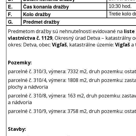
E.
Čas konania dražby
10:30 hod.
F.
Kolo dražby
Tretie kolo 
G.
Predmet dražby
Predmetom dražby sú nehnuteľnosti evidované na
liste
vlastníctva č. 1129
, Okresný úrad Detva – katastrálny o
okres: Detva, obec:
Vígľaš
, katastrálne územie:
Vígľaš
a 
Pozemky:
parcelné č. 310/3, výmera: 7332 m2, druh pozemku: osta
parcelné č. 310/4, výmera: 1808 m2, druh pozemku: zast
plochy a nádvoria
parcelné č. 310/8, výmera: 163 m2, druh pozemku: zasta
a nádvoria
parcelné č. 310/9, výmera: 3758 m2, druh pozemku: osta
Stavby: