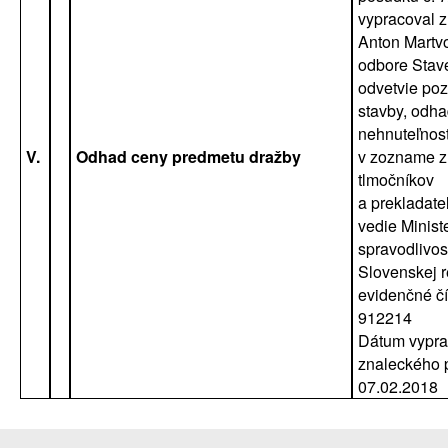
vypracoval z
Anton Martvo
odbore Stave
odvetvie po
stavby, odh
nehnuteľnost
V.
Odhad ceny predmetu dražby
v zozname z
tlmočníkov
a prekladateľ
vedie Minist
spravodlivos
Slovenskej r
evidenčné čí
912214
Dátum vypra
znaleckého 
07.02.2018