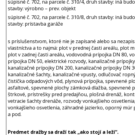
súpisné č. 702, na parcele č. 310/4, druh stavby: iná bud
stavby: výrobno – prev. objekt
súpisné č. 702, na parcele č. 310/8, druh stavby: iná bud
stavby: prístavba garáže
s príslušenstvom, ktoré nie je zapísané alebo sa nezapisu
vlastníctva a to najmä: plot v prednej časti areálu, plot 
plot v zadnej časti areálu, vodovodná prípojka DN 80, 
prípojka DN 50, elektrické rozvody, kanalizačné prípojk
kanalizačné prípojky DN 200, kanalizačné prípojky DN 3
kanalizačné šachty, kanalizačné vpusty, odlučovač ropný
čistička odpadových vôd, plynová prípojka, spevnené pl
asfaltové, spevnené plochy zámková dlažba, spevnené p
štrkové, prístrešky pred predajňou, plošná drenáž, kont
vetracie šachty drenáže, rozvody vonkajšieho osvetlenia,
vonkajšieho osvetlenia, záhradné jazierko, oporný múr p
a pod.
Predmet dražby sa draží tak „ako stojí a leží“
.