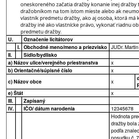
oneskoreného začatia dražby konanie inej dražby 
dražobníkom na tom istom mieste alebo ak neumo
vlastník predmetu dražby, ako aj osoba, ktorá má
dražby iné ako vlastnícke právo, vykonať riadnu o
predmetu dražby.
U.
Označenie licitátorov
I.
Obchodné meno/meno a priezvisko
JUDr. Martin
II.
Sídlo/bydlisko
a) Názov ulice/verejného priestranstva
x
b) Orientačné/súpisné číslo
x
c) Názov obce
x
e) Štát
x
III.
Zapísaný
IV.
IČO/ dátum narodenia
12345678
Hodnota pr
dražby bola 
podľa znale
posudku č. 7