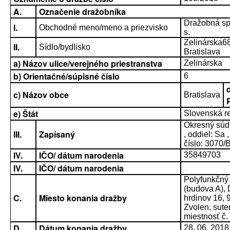
A.
Označenie dražobníka
Dražobná sp
I.
Obchodné meno/meno a priezvisko
s.
Zelinárska6
II.
Sídlo/bydlisko
Bratislava
a) Názov ulice/verejného priestranstva
Zelinárska
b) Orientačné/súpisné číslo
6
c) Názov obce
Bratislava
e) Štát
Slovenská r
Okresný súd 
III.
Zapísaný
, oddiel: Sa 
číslo: 3070/
IV.
IČO/ dátum narodenia
35849703
IV.
IČO/ dátum narodenia
Polyfunkčný
(budova A),
C.
Miesto konania dražby
hrdinov 16, 
Zvolen, sute
miestnosť č.
D.
Dátum konania dražby
28. 06. 2018