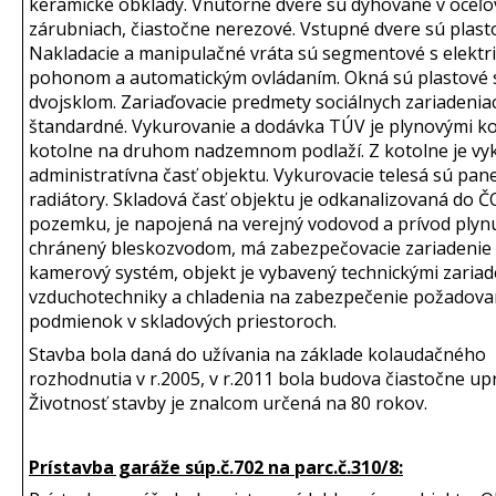
keramické obklady. Vnútorné dvere sú dyhované v oceľo
zárubniach, čiastočne nerezové. Vstupné dvere sú plast
Nakladacie a manipulačné vráta sú segmentové s elektr
pohonom a automatickým ovládaním. Okná sú plastové 
dvojsklom. Zariaďovacie predmety sociálnych zariadenia
štandardné. Vykurovanie a dodávka TÚV je plynovými ko
kotolne na druhom nadzemnom podlaží. Z kotolne je vy
administratívna časť objektu. Vykurovacie telesá sú pan
radiátory. Skladová časť objektu je odkanalizovaná do 
pozemku, je napojená na verejný vodovod a prívod plynu
chránený bleskozvodom, má zabezpečovacie zariadenie
kamerový systém, objekt je vybavený technickými zariad
vzduchotechniky a chladenia na zabezpečenie požadov
podmienok v skladových priestoroch.
Stavba bola daná do užívania na základe kolaudačného
rozhodnutia v r.2005, v r.2011 bola budova čiastočne up
Životnosť stavby je znalcom určená na 80 rokov.
Prístavba garáže súp.č.702 na parc.č.310/8: