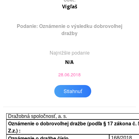
Obec:
Vígľaš
Podanie: Oznámenie o výsledku dobrovoľnej
dražby
Najnižšie podanie
N/A
28.06.2018
Stiahnuť
Dražobná spoločnosť, a. s.
Oznámenie o dobrovoľnej dražbe (podľa § 17 zákona č. 
Z.z.) :
Oznámenie o dražbe číslo
168/2018