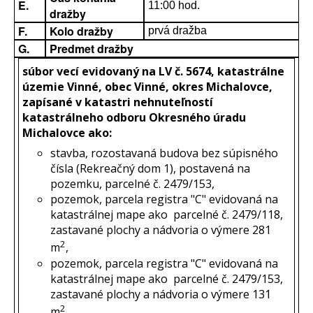
E.
11:00 hod.
dražby
F.
Kolo dražby
prvá dražba
G.
Predmet dražby
súbor vecí evidovaný na LV č. 5674, katastrálne
územie Vinné, obec Vinné, okres Michalovce,
zapísané v katastri nehnuteľností
katastrálneho odboru Okresného úradu
Michalovce ako:
stavba, rozostavaná budova bez súpisného
čísla (Rekreačný dom 1), postavená na
pozemku, parcelné č. 2479/153,
pozemok, parcela registra "C" evidovaná na
katastrálnej mape ako parcelné č. 2479/118,
zastavané plochy a nádvoria o výmere 281
2
m
,
pozemok, parcela registra "C" evidovaná na
katastrálnej mape ako parcelné č. 2479/153,
zastavané plochy a nádvoria o výmere 131
2
m
.