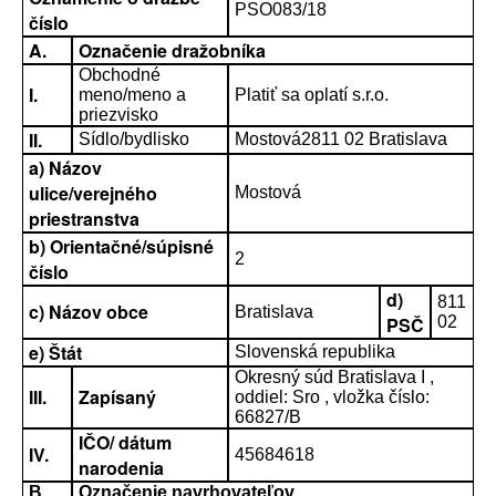
PSO083/18
číslo
A.
Označenie dražobníka
Obchodné
I.
meno/meno a
Platiť sa oplatí s.r.o.
priezvisko
II.
Sídlo/bydlisko
Mostová2811 02 Bratislava
a) Názov
ulice/verejného
Mostová
priestranstva
b) Orientačné/súpisné
2
číslo
d)
811
c) Názov obce
Bratislava
PSČ
02
e) Štát
Slovenská republika
Okresný súd Bratislava I ,
III.
Zapísaný
oddiel: Sro , vložka číslo:
66827/B
IČO/ dátum
IV.
45684618
narodenia
B.
Označenie navrhovateľov