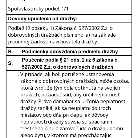
Spoluvlastnícky podiel: 1/1
Dôvody upustenia od dražby:
Podľa §19 odseku 1) Zákona č. 527/2002 Z.z. o
dobrovoľných dražbách písmeno: a) na základe
písomnej žiadosti navrhovateľa dražby.
R.
Podmienky odovzdania predmetu dražby
Poučenie podľa § 21 ods. 2 až 6 zákona č.
S.
527/2002 Z.z. o dobrovoľných dražbách
V prípade, ak boli porušené ustanovenia
zákona o dobrovoľných dražbách, môže osoba,
ktorá tvrdí, že tým bola dotknutá na svojich
právach, požiadať súd, aby určil neplatnosť
dražby. Právo domáhať sa určenia neplatnosti
dražby zaniká, ak sa neuplatní do troch
mesiacov odo dňa príklepu, ak dôvody
neplatnosti dražby súvisia so spáchaním
trestného činu a zároveň ide o dražbu domu
alebo bytu, v ktorom má predchádzajúci