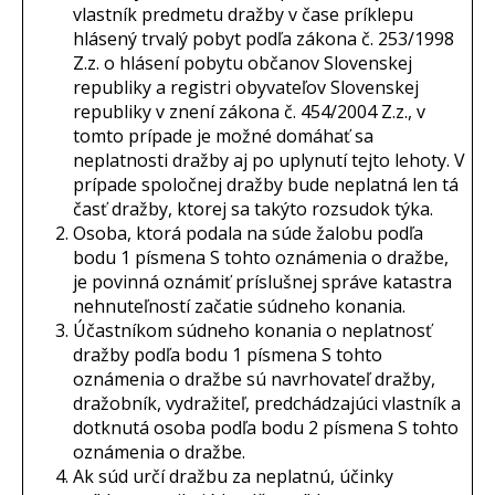
vlastník predmetu dražby v čase príklepu
hlásený trvalý pobyt podľa zákona č. 253/1998
Z.z. o hlásení pobytu občanov Slovenskej
republiky a registri obyvateľov Slovenskej
republiky v znení zákona č. 454/2004 Z.z., v
tomto prípade je možné domáhať sa
neplatnosti dražby aj po uplynutí tejto lehoty. V
prípade spoločnej dražby bude neplatná len tá
časť dražby, ktorej sa takýto rozsudok týka.
Osoba, ktorá podala na súde žalobu podľa
bodu 1 písmena S tohto oznámenia o dražbe,
je povinná oznámiť príslušnej správe katastra
nehnuteľností začatie súdneho konania.
Účastníkom súdneho konania o neplatnosť
dražby podľa bodu 1 písmena S tohto
oznámenia o dražbe sú navrhovateľ dražby,
dražobník, vydražiteľ, predchádzajúci vlastník a
dotknutá osoba podľa bodu 2 písmena S tohto
oznámenia o dražbe.
Ak súd určí dražbu za neplatnú, účinky