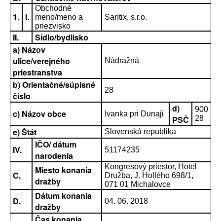
Obchodné
1.
I.
meno/meno a
Santix, s.r.o.
priezvisko
II.
Sídlo/bydlisko
a) Názov
ulice/verejného
Nádražná
priestranstva
b) Orientačné/súpisné
28
číslo
d)
900
c) Názov obce
Ivanka pri Dunaji
PSČ
28
e) Štát
Slovenská republika
IČO/ dátum
IV.
51174235
narodenia
Kongresový priestor, Hotel
Miesto konania
C.
Družba, J. Hollého 698/1,
dražby
071 01 Michalovce
Dátum konania
D.
04. 06. 2018
dražby
Čas konania