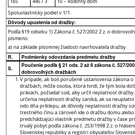
165
445 / 3
10 – Rodinný dom
Spoluvlastnícky podiel v 1/1.
Dôvody upustenia od dražby:
Podľa §19 odseku 1) Zákona č. 527/2002 Z.z. o dobrovoľ
písmeno:
a) na základe písomnej žiadosti navrhovateľa dražby.
R.
Podmienky odovzdania predmetu dražby
Poučenie podľa § 21 ods. 2 až 6 zákona č. 527/2002
S.
dobrovoľných dražbách
V prípade, ak boli porušené ustanovenia zákona o
dražbách, môže osoba, ktorá tvrdí, že tým bola dot
právach, požiadať súd, aby určil neplatnosť dražb
určenia neplatnosti dražby zaniká, ak sa neuplatní
odo dňa príklepu, ak dôvody neplatnosti dražby sú
trestného činu a zároveň ide o dražbu domu alebo
predchádzajúci vlastník predmetu dražby v čase pr
trvalý pobyt podľa zákona č. 253/1998 Z.z. o hláse
Slovenskej republiky a registri obyvateľov Slovensk