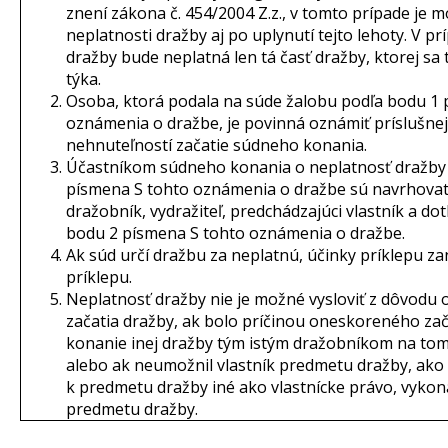
znení zákona č. 454/2004 Z.z., v tomto prípade je
neplatnosti dražby aj po uplynutí tejto lehoty. V p
dražby bude neplatná len tá časť dražby, ktorej sa
týka.
Osoba, ktorá podala na súde žalobu podľa bodu 1 
oznámenia o dražbe, je povinná oznámiť príslušnej
nehnuteľností začatie súdneho konania.
Účastníkom súdneho konania o neplatnosť dražby
písmena S tohto oznámenia o dražbe sú navrhovat
dražobník, vydražiteľ, predchádzajúci vlastník a d
bodu 2 písmena S tohto oznámenia o dražbe.
Ak súd určí dražbu za neplatnú, účinky príklepu za
príklepu.
Neplatnosť dražby nie je možné vysloviť z dôvod
začatia dražby, ak bolo príčinou oneskoreného zač
konanie inej dražby tým istým dražobníkom na tom
alebo ak neumožnil vlastník predmetu dražby, ako 
k predmetu dražby iné ako vlastnícke právo, vykon
predmetu dražby.