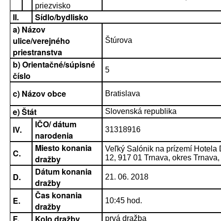
priezvisko
II.
Sídlo/bydlisko
a) Názov
ulice/verejného
Štúrova
priestranstva
b) Orientačné/súpisné
5
číslo
c) Názov obce
Bratislava
e) Štát
Slovenská republika
IČO/ dátum
IV.
31318916
narodenia
Miesto konania
Veľký Salónik na prízemí Hotel
C.
dražby
12, 917 01 Trnava, okres Trnava, 
Dátum konania
D.
21. 06. 2018
dražby
Čas konania
E.
10:45 hod.
dražby
F.
Kolo dražby
prvá dražba