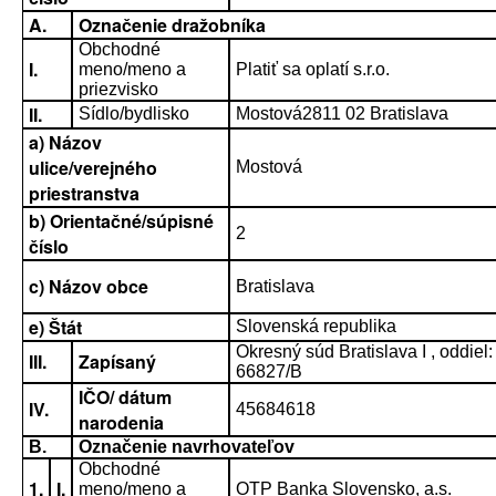
A.
Označenie dražobníka
Obchodné
I.
meno/meno a
Platiť sa oplatí s.r.o.
priezvisko
II.
Sídlo/bydlisko
Mostová2811 02 Bratislava
a) Názov
ulice/verejného
Mostová
priestranstva
b) Orientačné/súpisné
2
číslo
c) Názov obce
Bratislava
e) Štát
Slovenská republika
Okresný súd Bratislava I , oddiel: 
III.
Zapísaný
66827/B
IČO/ dátum
IV.
45684618
narodenia
B.
Označenie navrhovateľov
Obchodné
1.
I.
meno/meno a
OTP Banka Slovensko, a.s.