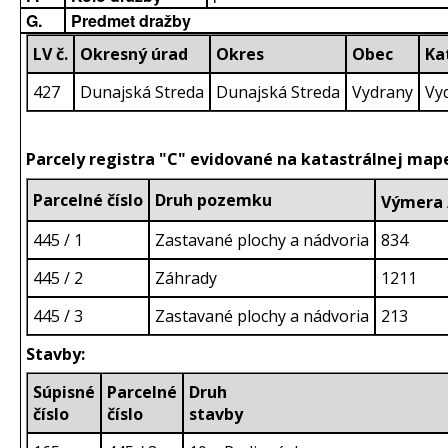
G.
Predmet dražby
LV č.
Okresný úrad
Okres
Obec
Ka
427
Dunajská Streda
Dunajská Streda
Vydrany
Vy
Parcely registra "C" evidované na katastrálnej map
Parcelné číslo
Druh pozemku
Výmera
445 / 1
Zastavané plochy a nádvoria
834
445 / 2
Záhrady
1211
445 / 3
Zastavané plochy a nádvoria
213
Stavby:
Súpisné
Parcelné
Druh
číslo
číslo
sta