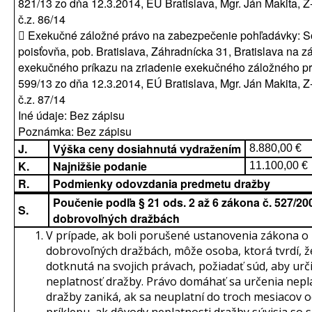
821/13 zo dňa 12.3.2014, EÚ Bratislava, Mgr. Ján Makita, Z
č.z. 86/14
 Exekučné záložné právo na zabezpečenie pohľadávky: S
poisťovňa, pob. Bratislava, Záhradnícka 31, Bratislava na z
exekučného príkazu na zriadenie exekučného záložného pr
599/13 zo dňa 12.3.2014, EÚ Bratislava, Mgr. Ján Makita, Z
č.z. 87/14
Iné údaje: Bez zápisu
Poznámka: Bez zápisu
J.
Výška ceny dosiahnutá vydražením
8.880,00 €
K.
Najnižšie podanie
11.100,00 €
R.
Podmienky odovzdania predmetu dražby
Poučenie podľa § 21 ods. 2 až 6 zákona č. 527/200
S.
dobrovoľných dražbách
V prípade, ak boli porušené ustanovenia zákona o
dobrovoľných dražbách, môže osoba, ktorá tvrdí, ž
dotknutá na svojich právach, požiadať súd, aby urči
neplatnosť dražby. Právo domáhať sa určenia nepl
dražby zaniká, ak sa neuplatní do troch mesiacov 