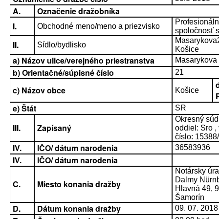
A.
Označenie dražobníka
Profesionál
I.
Obchodné meno/meno a priezvisko
spoločnosť s.
Masarykova
II.
Sídlo/bydlisko
Košice
a) Názov ulice/verejného priestranstva
Masarykova
b) Orientačné/súpisné číslo
21
c) Názov obce
Košice
e) Štát
SR
Okresný súd 
III.
Zapísaný
oddiel: Sro ,
číslo: 15388
IV.
IČO/ dátum narodenia
36583936
IV.
IČO/ dátum narodenia
Notársky úr
Dalmy Nürnb
C.
Miesto konania dražby
Hlavná 49, 
Šamorín
D.
Dátum konania dražby
09. 07. 2018