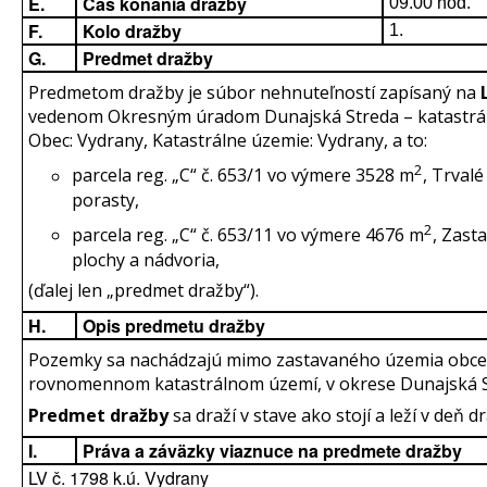
E.
Čas konania dražby
09.00 hod.
F.
Kolo dražby
1.
G.
Predmet dražby
Predmetom dražby je súbor nehnuteľností zapísaný na
vedenom Okresným úradom Dunajská Streda – katastrá
Obec: Vydrany, Katastrálne územie: Vydrany, a to:
2
parcela reg. „C“ č. 653/1 vo výmere 3528 m
, Trvalé
porasty,
2
parcela reg. „C“ č. 653/11 vo výmere 4676 m
, Zast
plochy a nádvoria,
(ďalej len „predmet dražby“).
H.
Opis predmetu dražby
Pozemky sa nachádzajú mimo zastavaného územia obce
rovnomennom katastrálnom území, v okrese Dunajská S
Predmet dražby
sa draží v stave ako stojí a leží v deň d
I.
Práva a záväzky viaznuce na predmete dražby
LV č. 1798 k.ú. Vydrany