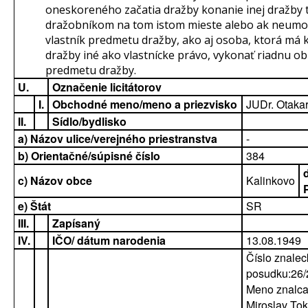
oneskoreného začatia dražby konanie inej dražby 
dražobníkom na tom istom mieste alebo ak neumo
vlastník predmetu dražby, ako aj osoba, ktorá má
dražby iné ako vlastnícke právo, vykonať riadnu o
predmetu dražby.
U.
Označenie licitátorov
I.
Obchodné meno/meno a priezvisko
JUDr. Otaka
II.
Sídlo/bydlisko
a) Názov ulice/verejného priestranstva
-
b) Orientačné/súpisné číslo
384
c) Názov obce
Kalinkovo
e) Štát
SR
III.
Zapísaný
IV.
IČO/ dátum narodenia
13.08.1949
Číslo znale
posudku:26
Meno znalca
Miroslav Tok