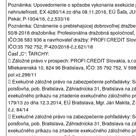
Poznámka: Upovedomenie o spôsobe vykonania exekúcie
nehnuteľnosti, EX 4280/14 zo dňa 08.11.2016, EÚ Šaľa, JU
Pekár, P-1934/16, č.z.533/16
Poznámka: Oznámenie o prebiehajúcej dobrovoľnej dražbe
50/8-2018 dražobníka: Profesionálna dražobná spoločnosť, s
IČO:36 583 936 a navrhovateľ dražby: PROFI CREDIT Slovak
IČO:35 792 752, P-420/2018-č.z.621/18
Časť „C“: ŤARCHY:
 Záložné právo v prospech: PROFI CREDIT Slovakia, s.r.o.
Mliekarenská 10, 824 96 Bratislava, IČO: 35 792 752, V 59
pol.vz.298/11
 Exekučné záložné právo na zabezpečenie pohľadávky: S
poisťovňa, pob. Bratislava, Záhradnícka 31, Bratislava na z
exekučného príkazu na zriadenie exekučného záložného pr
179/13 zo dňa 12.3.2014, EÚ Bratislava, Mgr. Ján Makita, Z
č.z. 84/14
 Exekučné záložné právo na zabezpečenie pohľadávky: S
poisťovňa, pob. Bratislava, Záhradnícka 31, Bratislava na z
exekučného príkazu na zriadenie exekučného záložného pr