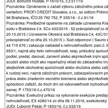
JUDr. Bohumil Husťák, P-1610/15, č.z.517/15
Poznámka: Oznámenie o začatí výkonu záložného práva z
veriteľom: PROFI CREDIT Slovakia, s.r.o., so sídlom Pribin
96 Bratislava, IČO:35 792 752, P 335/16 - č.z.91/16
Poznámka: Predbežné opatrenie na základe uznesenia Kr
súdu v Bratislave č.k. 5Co 433/2015 - 52 právoplatnosť zo 
20.10.2015 ( Uznesenie Okresný súd Bratislava č.k. 43C/3
právoplatnosť zo dňa 20.10.2015 )- Súd odporcovi ( Saurio s.
44 715 676 ) zakazuje nakladať s nehnuteľnosťami: parc.č. 
653/1, najmä aby tieto nehnuteľnosti, resp. príslušný spoluv
podiel, predal, daroval, zamenil alebo akýmkoľvek iným s
scudzil alebo vložil ako nepeňažný vklad do základného im
akejkoľvek obchodnej spoločnosti alebo družstva alebo zať
k cudzej veci, najmä záložným právom, zabezpečovacím p
práva alebo zriadením vecného bremena alebo akýmkoľvek
spôsobom zaťažil, do troch dní od vykonateľnosti rozhodnuti
samej. P 1753/16-č.z.470/16
Poznámka: Exekučný príkaz na vykonanie exekúcie preda
nehnuteľnosti, EX 4280/14 zo dňa 08.11.2016, exekútorský 
JUDr. Ľubomír Pekár, P-1933/16, č.z.532/16