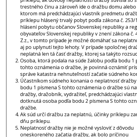
príklepu, ak dôvody neplatnosti dražby súvisia so
trestného činu a zároveň ide o dražbu domu alebo 
ktorom má predchádzajúci vlastník predmetu dražb
príklepu hlásený trvalý pobyt podľa zákona č. 253/1
hlásení pobytu občanov Slovenskej republiky a regi
obyvateľov Slovenskej republiky v znení zákona č.
Z.z., v tomto prípade je možné domáhať sa neplatn
aj po uplynutí tejto lehoty. V prípade spoločnej dr
neplatná len tá časť dražby, ktorej sa takýto rozsu
Osoba, ktorá podala na súde žalobu podľa bodu 1
tohto oznámenia o dražbe, je povinná oznámiť prís
správe katastra nehnuteľností začatie súdneho ko
Účastníkom súdneho konania o neplatnosť dražby
bodu 1 písmena S tohto oznámenia o dražbe sú na
dražby, dražobník, vydražiteľ, predchádzajúci vlastn
dotknutá osoba podľa bodu 2 písmena S tohto oz
dražbe.
Ak súd určí dražbu za neplatnú, účinky príklepu za
dňu príklepu.
Neplatnosť dražby nie je možné vysloviť z dôvodu
oneskoreného začatia dražby, ak bolo príčinou