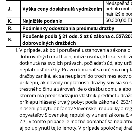
Neúspešná d
J.
Výška ceny dosiahnutá vydražením
nebolo urob
najnižšie po
K.
Najnižšie podanie
60.300,00 
R.
Podmienky odovzdania predmetu dražby
Poučenie podľa § 21 ods. 2 až 6 zákona č. 527/200
S.
dobrovoľných dražbách
V prípade, ak boli porušené ustanovenia zákona o
dobrovoľných dražbách, môže osoba, ktorá tvrdí, ž
dotknutá na svojich právach, požiadať súd, aby urči
neplatnosť dražby. Právo domáhať sa určenia nepl
dražby zaniká, ak sa neuplatní do troch mesiacov 
príklepu, ak dôvody neplatnosti dražby súvisia so
trestného činu a zároveň ide o dražbu domu alebo 
ktorom má predchádzajúci vlastník predmetu dražb
príklepu hlásený trvalý pobyt podľa zákona č. 253/1
hlásení pobytu občanov Slovenskej republiky a regi
obyvateľov Slovenskej republiky v znení zákona č.
Z.z., v tomto prípade je možné domáhať sa neplatn
aj po uplynutí tejto lehoty. V prípade spoločnej dr