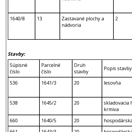
1640/8
13
Zastavané plochy a
2
nádvoria
Stavby:
Súpisné
Parcelné
Druh
Popis stavby
číslo
číslo
stavby
536
1641/3
20
lesovňa
538
1645/2
20
skladovacia 
krmiva
660
1640/5
20
hospodársk
661
1643/3
20
hospodársk