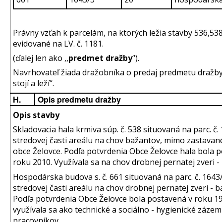
Právny vzťah k parcelám, na ktorých ležia stavby 536,53
evidované na LV. č. 1181.
(ďalej len ako ,,
predmet dražby
“).
Navrhovateľ žiada dražobníka o predaj predmetu dražby
stojí a leží“.
H.
Opis predmetu dražby
Opis stavby
Skladovacia hala krmiva súp. č. 538 situovaná na parc. č.
stredovej časti areálu na chov bažantov, mimo zastava
obce Želovce. Podľa potvrdenia Obce Želovce hala bola 
roku 2010. Využívala sa na chov drobnej pernatej zveri -
Hospodárska budova s. č. 661 situovaná na parc. č. 1643
stredovej časti areálu na chov drobnej pernatej zveri - b
Podľa potvrdenia Obce Želovce bola postavená v roku 1
využívala sa ako technické a sociálno - hygienické zázem
pracovníkov.