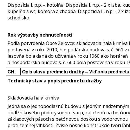
Dispozícia I. p.p. – kotolňa. Dispozícia I. n.p. - 2 x izba, k
kúpeľňa s wc, komora a chodba. Dispozícia II. n.p. - 2 x iz
schodisko
Rok výstavby nehnuteľností
Podľa potvrdenia Obce Želovce: skladovacia hala krmiva 
postavená v roku 2010, hospodárska budova s. č. 661 v 
lesovňa bola daná do užívania v roku 1960 ako horáreň
a hospodárska budova s. č. 660 bola postavená v roku 1
CH.
Opis stavu predmetu dražby – Viď opis predmetu
Technický stav a popis predmetu dražby
Skladovacia hala krmiva
Jedná sa o jednopodlažnú budovu s jedným nadzemným
obdĺžnikového pôdorysného tvaru, založenú na betóno
základových pásoch s betónovou doskou s vodorovnou i
proti zemnej vlhkosti. Zvislé nosné konštrukcie tvorí ľa