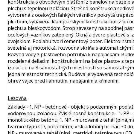
konštrukcia s obvodovým plášťom z panelov na báze pla
plechu s tepelnou izoláciou. Strešná konštrukcia sedlov
vytvorená z oceľových ľahkých väzníkov pokrytá trapéz
plechom, vybavená klampiarskymi konštrukciami z poz
plechu a bleskozvodom. Strop zavesený na spodnej pásn
oceľových väzníkov zateplený. Okná a dvere plastové s 
dvojsklom. Podlahu tvorí cementový poter. Elektroinštal
svetelná aj motorická, rozvodná skriňa s automatickým i
Rozvod vody z plastového potrubia k napájačkám. Budov
rozdelená deliacimi konštrukciami na báze plastov s tep
izoláciou na 8 samostatných miestností so samostatným
jedna miestnosť technická. Budova je vybavená technol
ohrev vajec pred liahnutím, napájaním a kŕmením.
Lesovňa
Základy - 1. NP - betónové - objekt s podzemným podlaž
vodorovnou izoláciou. Zvislé nosné konštrukcie - 1. PP - 
monolitického betónu; 1. NP - murované z tehál (plná,me
tvárnice typu CD, porotherm) v skladobnej hr. nad 30 do 
NP - murované z tehál (plná, metrická, tvárnice typu CD,