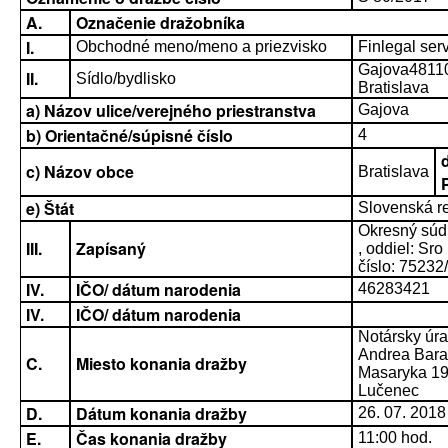
A.
Označenie dražobníka
I.
Obchodné meno/meno a priezvisko
Finlegal serv
Gajova4811
II.
Sídlo/bydlisko
Bratislava
a) Názov ulice/verejného priestranstva
Gajova
b) Orientačné/súpisné číslo
4
c) Názov obce
Bratislava
e) Štát
Slovenská r
Okresný súd 
III.
Zapísaný
, oddiel: Sro
číslo: 75232
IV.
IČO/ dátum narodenia
46283421
IV.
IČO/ dátum narodenia
Notársky úr
Andrea Bara
C.
Miesto konania dražby
Masaryka 19
Lučenec
D.
Dátum konania dražby
26. 07. 2018
E.
Čas konania dražby
11:00 hod.