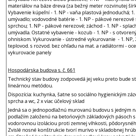
materiálov na báze dreva (za bežný meter rozvinutej šírk
Vybavenie kúpeľní - 1. NP - vaňa plastová jednoduchá; 1.
umývadlo; vodovodné batérie - 1. NP - pákové nerezové
sprchou; 1. NP - pákové nerezové; záchod - 1. NP - splac
umývadla. Ostatné vybavenie - kozub - 1. NP - s otvore
ohniskom. Vykurovanie - ústredné vykurovanie - 1. NP, 2
teplovod. s rozvod. bez ohľadu na mat. a radiátormi - oceľ
vykurovacie panely
Hospodárska budova s. č. 661
Technický stav budovy zodpovedá jej veku preto bude 
lineárnou metódou.
Dispozícia: kuchynka, šatne so sociálno hygienickým zá
sprcha a wc, 2 x viac účelový sklad
Jedná sa o jednopodlažnú murovanú budovu s jedným
podlažím založenú na betońových základových pásoch s
vodorovnou izoláciou proti zemnej vlhkosti, pôdorysnéh
Zvislé nosné konštrukcie tvorí murivo v skladobnej hrú