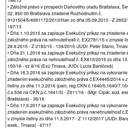
194/13
• Záložné právo v prospech Daňového úradu Bratislava, Š
32, 850 00 Bratislava zriadené Rozhodnutím č.
9101504/5/4061172/2013/Han zo dňa 05.09.2013 - Z 2652/1
197/13
• Dňa 1.10.2015 sa zapisuje Exekučný príkaz na zriadenie
záložného práva na nehnuteľnosti č. EX2781/15 v zmysle li
28.9.2015 - Z 2183/15 - 134/2015 /JUDr. Peter Stano, Trnav
• Dňa 21.1.2016 sa zapisuje Exekučný príkaz na zriadenie
záložného práva na nehnuteľnosť č. EX610/2015 zo dňa 13.
150/16 - vz 8/16 (Exú Trnava, JUDr. Lucia Baničová)
• Dňa 16.3.2016 sa zapisuje Exekučný príkaz na vykonanie
zriadením exekučného záložného práva č.EX4445/2014 v 
listiny zo dňa 11.3.2016 (parc. reg.CKN č.1640/5,1640/7,16
č.s.536 na CKN p.č.1641/3) - Z611/16 - (Mgr. Cipár, súd. ex
Bratislava) - 36/16
• Dňa 17.5.2017 sa zapisuje Exekučný príkaz na vykonanie
zriadením exekučného záložného práva nanehnuteľnosť č.
v zmysle listiny zo dňa 11.5.2017 - Z 1112/2017 (JUDr. Ban
exek., Trnava) - 67/17