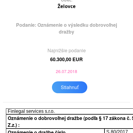
Obec:
Želovce
Podanie: Oznámenie o výsledku dobrovoľnej
dražby
Najnižšie podanie
60.300,00 EUR
26.07.2018
Stiahnuť
Finlegal services s.r.o.
Oznámenie o dobrovoľnej dražbe (podľa § 17 zákona č. 
Z.z.) :
Oznámenie o dražbe číslo
S 80/2017