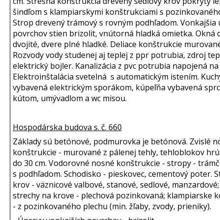
cm. Strešná konštrukcia drevený sedlový krov pokrytý 
šindľom s klampiarskymi konštrukciami s pozinkovaného
Strop drevený trámový s rovným podhľadom. Vonkajšia
povrchov stien brizolit, vnútorná hladká omietka. Okná
dvojité, dvere plné hladké. Deliace konštrukcie murované
Rozvody vody studenej aj teplej z ppr potrubia, zdroj tep
elektrický bojler. Kanalizácia z pvc potrubia napojená n
Elektroinštalácia svetelná s automatickým istením. Kuc
vybavená elektrickým sporákom, kúpeľňa vybavená sp
kútom, umývadlom a wc misou.
Hospodárska budova s. č. 660
Základy sú betónové, podmurovka je betónová. Zvislé 
konštrukcie - murované z pálenej tehly, tehloblokov hr
do 30 cm. Vodorovné nosné konštrukcie - stropy - trám
s podhľadom. Schodisko - pieskovec, cementový poter. S
krov - väznicové valbové, stanové, sedlové, manzardové;
strechy na krove - plechová pozinkovaná; klampiarske k
- z pozinkovaného plechu (min. žľaby, zvody, prieniky).