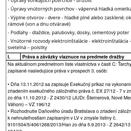
- Úpravy vonkajších povrchov - brizolit
- Úpravy vnútorných povrchov - vápenná hladká omietk
- Výplne otvorov - dvere - hladké plné alebo zasklené; ok
rámové (von a dnu otváravé)
- Podlahy - dlaždice, palubovky, dosky, cementový poter
- Vnútorné rozvody elektroinštalácie - elektroinštalácia -
svetelná – poistky
I.
Práva a záväzky viaznuce na predmete dražby
Na aktuálnom predmetnom liste vlastníctva v časti C: Ťarch
zapísané nasledujúce práva v prospech 3. osôb:
• Dňa 13.11.2012 sa zapisuje Exekučný príkaz na vykonani
zriadením exekučného záložného práva č. EX 27/12 - 7 v zmy
zo dňa 11.10.2012 - Z 2430/12 (JUDr. Šteinerová, Nové Me
Váhom) – VZ 196/12
• Rozhodnutie Daňového úradu Bratislava o zriadení zálož
k nehnuteľnostiam zapísaným v LV v zmysle listiny č.
9101504/5/4061268/2013/Han zo dňa 5.9.2013 - Z 2642/13