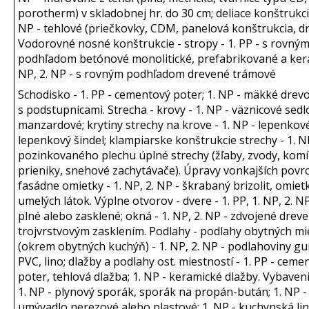
porotherm) v skladobnej hr. do 30 cm; deliace konštrukcie
NP - tehlové (priečkovky, CDM, panelová konštrukcia, d
Vodorovné nosné konštrukcie - stropy - 1. PP - s rovný
podhľadom betónové monolitické, prefabrikované a kera
NP, 2. NP - s rovným podhľadom drevené trámové
Schodisko - 1. PP - cementový poter; 1. NP - mäkké drev
s podstupnicami. Strecha - krovy - 1. NP - väznicové sedl
manzardové; krytiny strechy na krove - 1. NP - lepenkov
lepenkový šindel; klampiarske konštrukcie strechy - 1. NP
pozinkovaného plechu úplné strechy (žľaby, zvody, komí
prieniky, snehové zachytávače). Úpravy vonkajších povr
fasádne omietky - 1. NP, 2. NP - škrabaný brizolit, omiet
umelých látok. Výplne otvorov - dvere - 1. PP, 1. NP, 2. N
plné alebo zasklené; okná - 1. NP, 2. NP - zdvojené dreven
trojvrstvovým zasklením. Podlahy - podlahy obytných mi
(okrem obytných kuchýň) - 1. NP, 2. NP - podlahoviny g
PVC, lino; dlažby a podlahy ost. miestností - 1. PP - ceme
poter, tehlová dlažba; 1. NP - keramické dlažby. Vybaven
1. NP - plynový sporák, sporák na propán-bután; 1. NP -
umývadlo nerezové alebo plastové; 1. NP - kuchynská lin