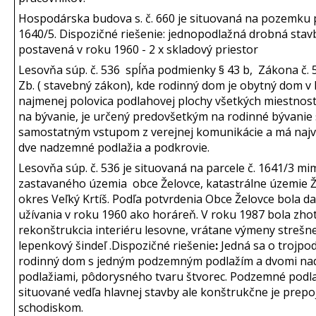
Hospodárska budova s. č. 660 je situovaná na pozemku p
1640/5. Dispozičné riešenie: jednopodlažná drobná stav
postavená v roku 1960 - 2 x skladový priestor
Lesovňa súp. č. 536 spĺňa podmienky § 43 b, Zákona č.
Zb. ( stavebný zákon), kde rodinný dom je obytný dom v
najmenej polovica podlahovej plochy všetkých miestnost
na bývanie, je určený predovšetkým na rodinné bývanie
samostatným vstupom z verejnej komunikácie a má najvia
dve nadzemné podlažia a podkrovie.
Lesovňa súp. č. 536 je situovaná na parcele č. 1641/3 mi
zastavaného územia obce Želovce, katastrálne územie Ž
okres Veľký Krtíš. Podľa potvrdenia Obce Želovce bola d
užívania v roku 1960 ako horáreň. V roku 1987 bola zh
rekonštrukcia interiéru lesovne, vrátane výmeny strešne
lepenkový šindeľ .Dispozičné riešenie
:
Jedná sa o trojpo
rodinný dom s jedným podzemným podlažím a dvomi n
podlažiami, pôdorysného tvaru štvorec. Podzemné podla
situované vedľa hlavnej stavby ale konštrukčne je prep
schodiskom.