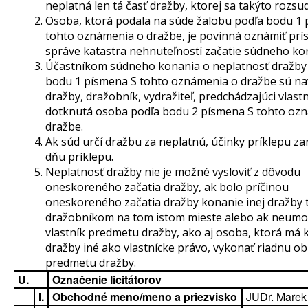
neplatná len tá časť dražby, ktorej sa takýto rozsu
Osoba, ktorá podala na súde žalobu podľa bodu 1
tohto oznámenia o dražbe, je povinná oznámiť prís
správe katastra nehnuteľností začatie súdneho ko
Účastníkom súdneho konania o neplatnosť dražby
bodu 1 písmena S tohto oznámenia o dražbe sú na
dražby, dražobník, vydražiteľ, predchádzajúci vlastn
dotknutá osoba podľa bodu 2 písmena S tohto oz
dražbe.
Ak súd určí dražbu za neplatnú, účinky príklepu za
dňu príklepu.
Neplatnosť dražby nie je možné vysloviť z dôvodu
oneskoreného začatia dražby, ak bolo príčinou
oneskoreného začatia dražby konanie inej dražby 
dražobníkom na tom istom mieste alebo ak neumo
vlastník predmetu dražby, ako aj osoba, ktorá má
dražby iné ako vlastnícke právo, vykonať riadnu o
predmetu dražby.
U.
Označenie licitátorov
I.
Obchodné meno/meno a priezvisko
JUDr. Marek