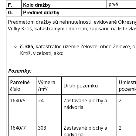
F.
Kolo dražby
prvé
G.
Predmet dražby
Predmetom dražby sú nehnuteľnosti, evidované Okres
Veľký Krtíš, katastrálnym odborom, zapísané na liste vlas
č. 385
, katastrálne územie Želovce, obec: Želovce, o
Krtíš, v celosti, ako:
Pozemky:
Parcelné
Výmera
Umiest
Druh pozemku
číslo
/m²/
pozem
1640/5
24
Zastavané plochy a
2
nádvoria
1640/7
303
Zastavané plochy a
2
nádvoria