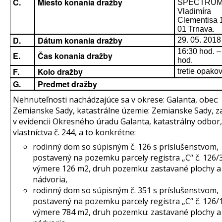
C.
Miesto konania dražby
SPECTRUM n
Vladimíra
Clementisa 
01 Trnava.
D.
Dátum konania dražby
29. 05. 2018
16:30 hod. –
E.
Čas konania dražby
hod.
F.
Kolo dražby
tretie opako
G.
Predmet dražby
Nehnuteľnosti nachádzajúce sa v okrese: Galanta, obec:
Zemianske Sady, katastrálne územie: Zemianske Sady, z
v evidencii Okresného úradu Galanta, katastrálny odbor, 
vlastníctva č. 244, a to konkrétne:
rodinný dom so súpisným č. 126 s príslušenstvom,
postavený na pozemku parcely registra „C“ č. 126/
výmere 126 m2, druh pozemku: zastavané plochy a
nádvoria,
rodinný dom so súpisným č. 351 s príslušenstvom,
postavený na pozemku parcely registra „C“ č. 126/
výmere 784 m2, druh pozemku: zastavané plochy a