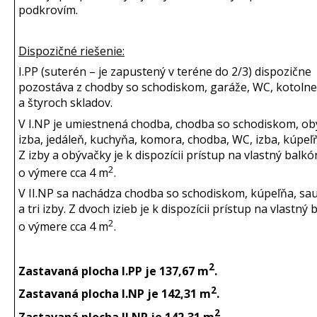
podkrovím.
Dispozičné riešenie:
I.PP (suterén – je zapustený v teréne do 2/3) dispozične
pozostáva z chodby so schodiskom, garáže, WC, kotolne
a štyroch skladov.
V I.NP je umiestnená chodba, chodba so schodiskom, ob
izba, jedáleň, kuchyňa, komora, chodba, WC, izba, kúpeľ
Z izby a obývačky je k dispozícii prístup na vlastný balkó
2
o výmere cca 4 m
.
V II.NP sa nachádza chodba so schodiskom, kúpeľňa, sa
a tri izby. Z dvoch izieb je k dispozícii prístup na vlastný
2
o výmere cca 4 m
.
2
Zastavaná plocha I.PP je 137,67 m
.
2
Zastavaná plocha I.NP je 142,31 m
.
2
Zastavaná plocha II.NP je 142,31 m
.