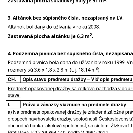
Zastavaná plocha skladovej haly je 51 m
.
3. Altánok bez súpisného čísla, nezapísaný na LV.
Altánok bol daný do užívania v roku 2008.
2
Zastavaná plocha altánku je 6,3 m
.
4. Podzemná pivnica bez súpisného čísla, nezapísaná
Podzemná pivnica bola daná do užívania v roku 1999. V
3
rozmery sú 3,6 x 1,8 x 2,8 m (t. j. 18,14 m
).
CH.
Opis stavu predmetu dražby – Viď opis predmetu
Predmet opakovanej dražby sa celkovo nachádza v dob
stave.
I.
Práva a záväzky viaznuce na predmete dražby
a) Na predmete opakovanej dražby je zriadené záložné prá
prospech navrhovateľa dražby, spoločnosti Československ
obchodná banka, akciová spoločnosť, so sídlom: Žižkova11
Bratislava, IČO: 36 854 140, podľa V-2991/2014,