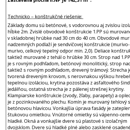
Technicko – konštrukčné riešenie:
Základy domu sú betónové, s vodorovnou aj zvislou izol
hĺbke 2m. Zvislé obvodové konštrukcie 1.PP sú murované
v skladobnej hrúbke nad 30 cm do 40 cm. Obvodové mur
nadzemných podlaží je sendvičovej konštrukcie (murivo-
murivo, celkový tepelný odpor min. 2,0). Deliace konštru
taktiež murované z tehál o hrúbke 30 cm. Strop nad 1.PP
je s rovným podhľadom, betónový monolitický, strop nad
taktiež s rovným podhľadom, drevený trámový. Strecha j
tvorená dreveným krovom, s nerovnakou výškou hrebeň
tepelnou izoláciou, krytina pozostáva z asfaltového šind
jedálňou, ostatná strecha je z pálenej strešnej krytiny.
Klampiarske konštrukcie (zvody, žľaby, parapety) a ople
je z pozinkovaného plechu. Komín je murovaný tehlový 
betónovou hlavicou. Vonkajšia úprava fasády je zateple
štukovou omietkou. Vnútorné omietky sú vápenno-cem
hladké. Okná a vonkajšie dvere sú plastové s izolačným
dvojsklom. Dvere sú hladké plné alebo zasklené osaden