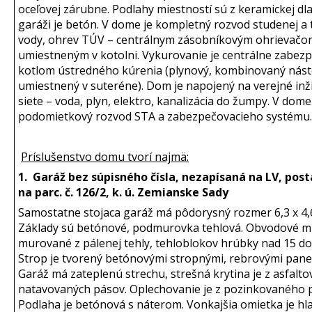
oceľovej zárubne. Podlahy miestností sú z keramickej dla
garáži je betón. V dome je kompletný rozvod studenej a 
vody, ohrev TÚV – centrálnym zásobníkovým ohrievačo
umiestneným v kotolni. Vykurovanie je centrálne zabez
kotlom ústredného kúrenia (plynový, kombinovaný nás
umiestnený v suteréne). Dom je napojený na verejné inž
siete – voda, plyn, elektro, kanalizácia do žumpy. V dome
podomietkový rozvod STA a zabezpečovacieho systému.
Príslušenstvo domu tvorí najmä:
1. Garáž bez súpisného čísla, nezapísaná na LV, pos
na parc. č. 126/2, k. ú. Zemianske Sady
Samostatne stojaca garáž má pôdorysný rozmer 6,3 x 4,
Základy sú betónové, podmurovka tehlová. Obvodové mu
murované z pálenej tehly, tehloblokov hrúbky nad 15 do
Strop je tvorený betónovými stropnými, rebrovými pane
Garáž má zateplenú strechu, strešná krytina je z asfalto
natavovaných pásov. Oplechovanie je z pozinkovaného p
Podlaha je betónová s náterom. Vonkajšia omietka je hl