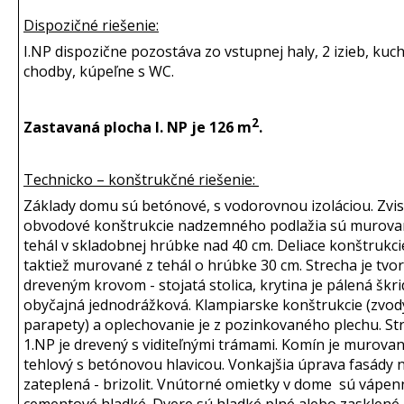
Dispozičné riešenie:
I.NP dispozične pozostáva zo vstupnej haly, 2 izieb, kuc
chodby, kúpeľne s WC.
2
Zastavaná plocha I. NP je 126 m
.
Technicko – konštrukčné riešenie:
Základy domu sú betónové, s vodorovnou izoláciou. Zvis
obvodové konštrukcie nadzemného podlažia sú murova
tehál v skladobnej hrúbke nad 40 cm. Deliace konštrukci
taktiež murované z tehál o hrúbke 30 cm. Strecha je tvo
dreveným krovom - stojatá stolica, krytina je pálená škri
obyčajná jednodrážková. Klampiarske konštrukcie (zvody
parapety) a oplechovanie je z pozinkovaného plechu. St
1.NP je drevený s viditeľnými trámami. Komín je murova
tehlový s betónovou hlavicou. Vonkajšia úprava fasády n
zateplená - brizolit. Vnútorné omietky v dome sú vápen