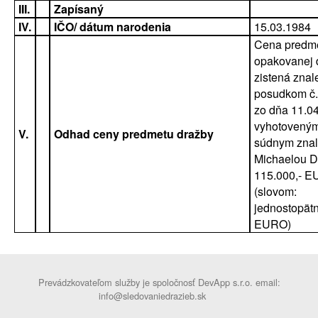
III.
Zapísaný
IV.
IČO/ dátum narodenia
15.03.1984
Cena predm
opakovanej 
zistená zna
posudkom č.
zo dňa 11.0
vyhotovený
V.
Odhad ceny predmetu dražby
súdnym znal
Michaelou D
115.000,- E
(slovom:
jednostopätn
EURO)
Prevádzkovateľom služby je spoločnosť DevApp s.r.o. email:
info@sledovaniedrazieb.sk