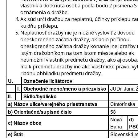
vlastník a dotknutá osoba podľa bodu 2 písmena S
oznámenia o dražbe.
Ak súd určí dražbu za neplatnú, účinky príklepu za
ku dňu príklepu.
Neplatnosť dražby nie je možné vysloviť z dôvodu
oneskoreného začatia dražby, ak bolo príčinou
oneskoreného začatia dražby konanie inej dražby
istým dražobníkom na tom istom mieste alebo ak
neumožnil vlastník predmetu dražby, ako aj osoba,
má k predmetu dražby iné ako vlastnícke právo, v
riadnu obhliadku predmetu dražby.
U.
Označenie licitátorov
I.
Obchodné meno/meno a priezvisko
JUDr. Jana Ž
II.
Sídlo/bydlisko
a) Názov ulice/verejného priestranstva
Cintorínska
b) Orientačné/súpisné číslo
53
Nová
d)
c) Názov obce
Baňa
PS
e) Štát
Slovenská r