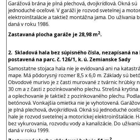
Garážová brána je plná plechová, dvojkrídlová. Okná sú
jednoduché oceľové. V garáži je rozvod svetelnej a motor
elektroinštalácie a taktiež montážna jama. Do užívania b
daná v roku 1986.
2
Zastavaná plocha garáže je 28,98 m
.
2. Skladová hala bez súpisného čísla, nezapísaná na 
postavená na parc. č. 126/1, k. ú. Zemianske Sady
Samostatne stojaca hala nie je evidovaná ani na katastrá
mape. Má pôdorysný rozmer 8,5 x 6,0 m. Základy sú bet
Obvodové murivo je z časti murované z tvárnic hrúbky n
30 cm a z časti z pozinkovaného plechu. Strešná krytina
a oplechovanie je taktiež z pozinkovaného plechu. Podla
betónová. Vonkajšia omietka nie je vyhotovená. Garážo
je plná plechová, dvojkrídlová. Okná sú jednoduché oceľo
hale je rozvod svetelnej a motorickej elektroinštalácie. H
bez vykurovania, rozvodu vody a kanalizácie. Do užívani
daná v roku 1999.
2