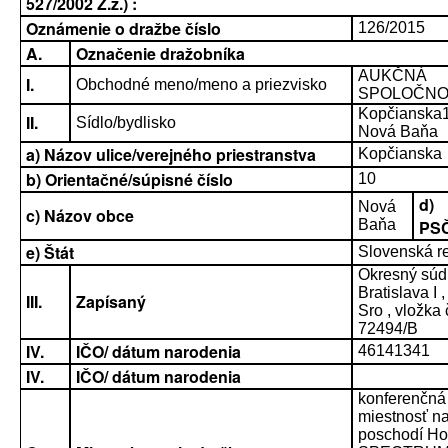
527/2002 Z.z.) :
Oznámenie o dražbe číslo
126/2015
A.
Označenie dražobníka
AUKČNÁ
I.
Obchodné meno/meno a priezvisko
SPOLOČNOSŤ
Kopčianska
II.
Sídlo/bydlisko
Nová Baňa
a) Názov ulice/verejného priestranstva
Kopčianska
b) Orientačné/súpisné číslo
10
d)
Nová
c) Názov obce
Baňa
PS
e) Štát
Slovenská r
Okresný súd
Bratislava I ,
III.
Zapísaný
Sro , vložka 
72494/B
IV.
IČO/ dátum narodenia
46141341
IV.
IČO/ dátum narodenia
konferenčná
miestnosť na
poschodí Ho