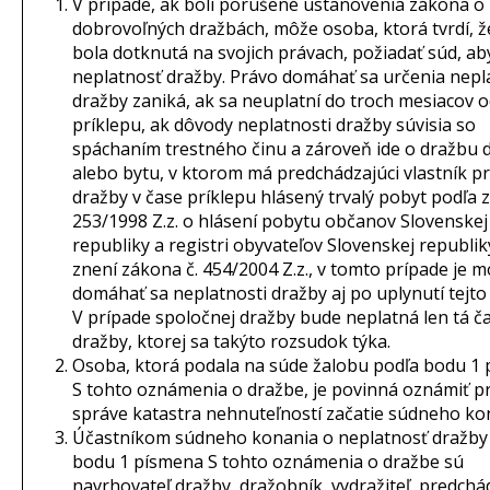
V prípade, ak boli porušené ustanovenia zákona o
dobrovoľných dražbách, môže osoba, ktorá tvrdí, ž
bola dotknutá na svojich právach, požiadať súd, aby
neplatnosť dražby. Právo domáhať sa určenia nepl
dražby zaniká, ak sa neuplatní do troch mesiacov 
príklepu, ak dôvody neplatnosti dražby súvisia so
spáchaním trestného činu a zároveň ide o dražbu
alebo bytu, v ktorom má predchádzajúci vlastník 
dražby v čase príklepu hlásený trvalý pobyt podľa 
253/1998 Z.z. o hlásení pobytu občanov Slovenskej
republiky a registri obyvateľov Slovenskej republik
znení zákona č. 454/2004 Z.z., v tomto prípade je 
domáhať sa neplatnosti dražby aj po uplynutí tejto 
V prípade spoločnej dražby bude neplatná len tá č
dražby, ktorej sa takýto rozsudok týka.
Osoba, ktorá podala na súde žalobu podľa bodu 1
S tohto oznámenia o dražbe, je povinná oznámiť pr
správe katastra nehnuteľností začatie súdneho ko
Účastníkom súdneho konania o neplatnosť dražby
bodu 1 písmena S tohto oznámenia o dražbe sú
navrhovateľ dražby, dražobník, vydražiteľ, predchá