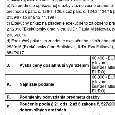
b) Na predmete opakovanej dražby viazne vecné bremeno 
prechodu k parc. č. 126/1, 126/3 cez parc. č. 124/3, 124/15 
2159/97 zo dňa 12.11.1997,
c) Exekučný príkaz na zriadenie exekučného záložného prá
27/2016 (Exekútorsky úrad Nitra, JUDr. Paula Miššíková), p
2105/2016,
d) Exekučný príkaz na zriadenie exekučného záložného prá
2530/16 (Exekútorsky úrad Bratislava, JUDr. Eva Falisová),
854/2017.
60.400,- EU
(slovom:
J.
Výška ceny dosiahnutá vydražením
šesťdesiattis
EURO)
60.000,- EU
(slovom:
K.
Najnižšie podanie
šesťdesiattis
EURO)
R.
Podmienky odovzdania predmetu dražby
Poučenie podľa § 21 ods. 2 až 6 zákona č. 527/200
S.
dobrovoľných dražbách