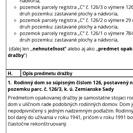
nádvoria,
pozemok parcely registra „C“ č. 126/3 o výmere 12
druh pozemku: zastavané plochy a nádvoria,
pozemok parcely registra „C“ č. 126/2 o výmere 29
druh pozemku: zastavané plochy a nádvoria,
pozemok parcely registra „C“ č. 126/1 o výmere 78
druh pozemku: zastavané plochy a nádvoria,
(ďalej len ,,
nehnuteľnosť
“ alebo aj ako ,,
predmet opak
dražby
“)
H.
Opis predmetu dražby
1. Rodinný dom so súpisným číslom 126, postavený 
pozemku parc. č. 126/3, k. ú. Zemianske Sady
Predmetom opakovanej dražby je samostatne stojaci ro
dom v uličnom rade podobných rodinných domov. Dom j
nepodpivničený s jedným nadzemným podlažím. Rodinn
bol daný do užívania v roku 1941, pričom v roku 1991 bo
čiastočne rekonštruovaný.