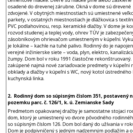
cementové hladké. Dvere sú hladké plné alebo zasklené
osadené do drevenej zárubne. Okná v dome sú drevené
zdvojené. V obytných miestnostiach sú umiestnené veľk
parkety, v ostatných miestnostiach je dlážkovica s textil
PVC podlahovinou, resp. keramické dlažby. V dome je k
rozvod studenej a teplej vody, ohrev TÚV je zabezpečen
zásobníkovým ohrievačom umiestneným v kúpeľni. Vyk
je lokálne – kachle na tuhé palivo. Rodinný do je napoje
verejné inžinierske siete – voda, plyn, elektro, kanalizáci
žumpy. Dom bol v roku 1991 čiastočne rekonštruovaný. 
zakúpené najmä nové zariaďovacie predmety v kúpeľni n
obklady a dlažby v kúpeľni s WC, nový kotol ústredného 
kuchynská linka.
2. Rodinný dom so súpisným číslom 351, postavený 
pozemku parc. č. 126/1, k. ú. Zemianske Sady
Predmetom opakovanej dražby je samostatne stojaci ro
dom, ktorý je umiestnený vo dvore pôvodného rodinné
so súpisným číslom 126. Dom bol daný do užívania v rok
Dom je podpivničený s jedným nadzemným podlažím a 