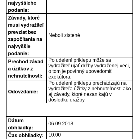
najvyššieho
podania:
Závady, ktoré
musí vydražiteľ
prevziať bez
Neboli zistené
započítania na
najvyššie
podanie:
Po udelení príklepu môže sa
Prechod závad
vydražiteľ ujať držby vydraženej veci,
a úžitkov z
o tom je povinný upovedomiť
nehnuteľnosti:
exekútora.
Po udelení príklepu prechádzajú na
vydražiteľa úžitky z nehnuteľnosti ako
Odovzdanie:
aj závady, ktoré nezanikajú v
dôsledku dražby.
Dátum
06.09.2018
obhliadky:
Čas obhliadky:
10:00