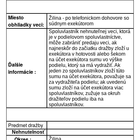
Miesto
Žilina - po telefonickom dohovore so
obhliadky veci:
súdnym exekútorom
Spoluvlastník nehnuteľnej veci, ktorá
je v podielovom spoluvlastníctve,
môže zabrániť predaju veci, ak
najneskôr do začiatku dražby zloží u
exekútora v hotovosti alebo šekom
na účet exekútora sumu vo výške
Ďalšie
podielu, ktorý sa má vydražiť. Ak
informácie :
jeden zo spoluvlastníkov zloží túto
sumu na účet exekútora, považuje sa
za vydražiteľa podielu; ak uvedenú
sumu zloží na účet exekútora viac
spoluvlastníkov, zužuje sa okruh
dražiteľov podielu iba na
spoluvlastníkov.
Predmet dražby
Nehnutelnosť
Okres :
Žilina