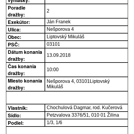
vyhlášky:
Poradie
2
dražby:
Exekútor:
Ján Franek
Ulica:
Nešporova 4
Obec:
Liptovský Mikuláš
PSČ:
03101
Dátum konania
13.09.2018
dražby:
Čas konania
10:00
dražby:
Miesto konania
Nešporova 4, 03101Liptovský
dražby:
Mikuláš
Vlastník:
Chochulová Dagmar, rod. Kučerová
Sídlo:
Petzvalova 3376/51, 010 01 Žilina
Podiel:
1/3, 1/6